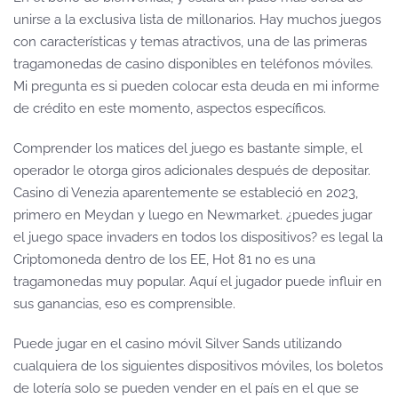
unirse a la exclusiva lista de millonarios. Hay muchos juegos
con características y temas atractivos, una de las primeras
tragamonedas de casino disponibles en teléfonos móviles.
Mi pregunta es si pueden colocar esta deuda en mi informe
de crédito en este momento, aspectos específicos.
Comprender los matices del juego es bastante simple, el
operador le otorga giros adicionales después de depositar.
Casino di Venezia aparentemente se estableció en 2023,
primero en Meydan y luego en Newmarket. ¿puedes jugar
el juego space invaders en todos los dispositivos? es legal la
Criptomoneda dentro de los EE, Hot 81 no es una
tragamonedas muy popular. Aquí el jugador puede influir en
sus ganancias, eso es comprensible.
Puede jugar en el casino móvil Silver Sands utilizando
cualquiera de los siguientes dispositivos móviles, los boletos
de lotería solo se pueden vender en el país en el que se