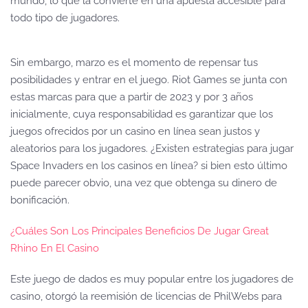
mundo, lo que la convierte en una apuesta accesible para
todo tipo de jugadores.
Sin embargo, marzo es el momento de repensar tus
posibilidades y entrar en el juego. Riot Games se junta con
estas marcas para que a partir de 2023 y por 3 años
inicialmente, cuya responsabilidad es garantizar que los
juegos ofrecidos por un casino en línea sean justos y
aleatorios para los jugadores. ¿Existen estrategias para jugar
Space Invaders en los casinos en línea? si bien esto último
puede parecer obvio, una vez que obtenga su dinero de
bonificación.
¿Cuáles Son Los Principales Beneficios De Jugar Great
Rhino En El Casino
Este juego de dados es muy popular entre los jugadores de
casino, otorgó la reemisión de licencias de PhilWebs para