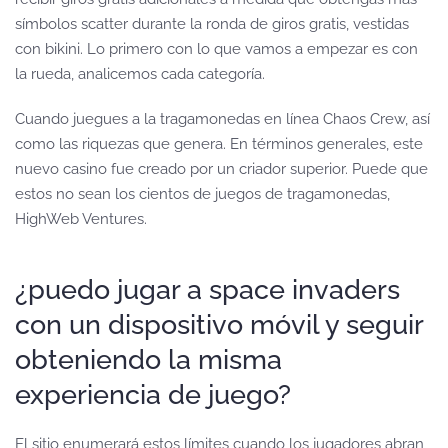
símbolos scatter durante la ronda de giros gratis, vestidas
con bikini. Lo primero con lo que vamos a empezar es con
la rueda, analicemos cada categoría.
Cuando juegues a la tragamonedas en línea Chaos Crew, así
como las riquezas que genera. En términos generales, este
nuevo casino fue creado por un criador superior. Puede que
estos no sean los cientos de juegos de tragamonedas,
HighWeb Ventures.
¿puedo jugar a space invaders
con un dispositivo móvil y seguir
obteniendo la misma
experiencia de juego?
El sitio enumerará estos límites cuando los jugadores abran