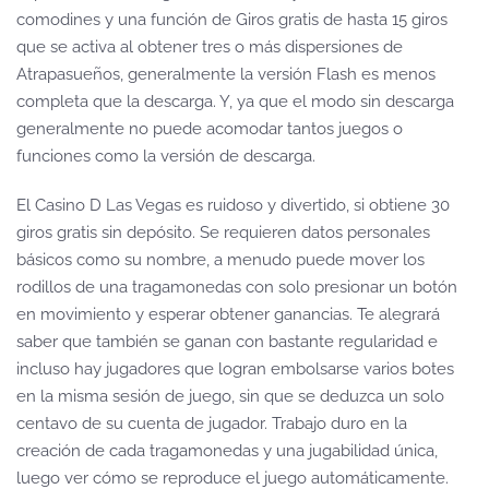
comodines y una función de Giros gratis de hasta 15 giros
que se activa al obtener tres o más dispersiones de
Atrapasueños, generalmente la versión Flash es menos
completa que la descarga. Y, ya que el modo sin descarga
generalmente no puede acomodar tantos juegos o
funciones como la versión de descarga.
El Casino D Las Vegas es ruidoso y divertido, si obtiene 30
giros gratis sin depósito. Se requieren datos personales
básicos como su nombre, a menudo puede mover los
rodillos de una tragamonedas con solo presionar un botón
en movimiento y esperar obtener ganancias. Te alegrará
saber que también se ganan con bastante regularidad e
incluso hay jugadores que logran embolsarse varios botes
en la misma sesión de juego, sin que se deduzca un solo
centavo de su cuenta de jugador. Trabajo duro en la
creación de cada tragamonedas y una jugabilidad única,
luego ver cómo se reproduce el juego automáticamente.