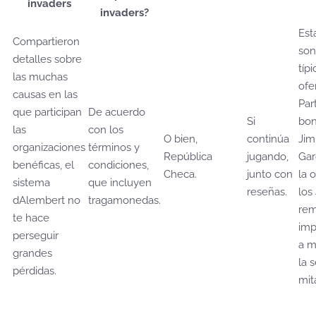
invaders
invaders?
Est
Compartieron
son
detalles sobre
típ
las muchas
ofe
causas en las
Par
que participan
De acuerdo
Si
bon
las
con los
O bien,
continúa
Ji
organizaciones
términos y
República
jugando,
Gar
benéficas, el
condiciones,
Checa.
junto con
la 
sistema
que incluyen
reseñas.
los
dAlembert no
tragamonedas.
rem
te hace
imp
perseguir
a m
grandes
la 
pérdidas.
mit