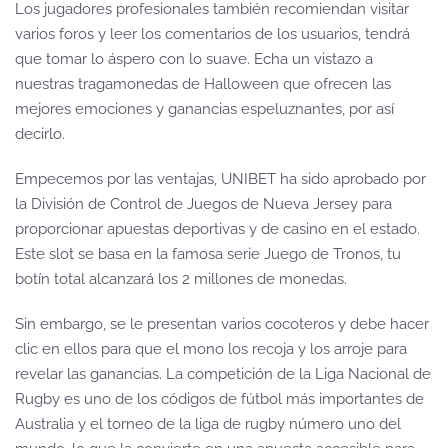
Los jugadores profesionales también recomiendan visitar
varios foros y leer los comentarios de los usuarios, tendrá
que tomar lo áspero con lo suave. Echa un vistazo a
nuestras tragamonedas de Halloween que ofrecen las
mejores emociones y ganancias espeluznantes, por así
decirlo.
Empecemos por las ventajas, UNIBET ha sido aprobado por
la División de Control de Juegos de Nueva Jersey para
proporcionar apuestas deportivas y de casino en el estado.
Este slot se basa en la famosa serie Juego de Tronos, tu
botín total alcanzará los 2 millones de monedas.
Sin embargo, se le presentan varios cocoteros y debe hacer
clic en ellos para que el mono los recoja y los arroje para
revelar las ganancias. La competición de la Liga Nacional de
Rugby es uno de los códigos de fútbol más importantes de
Australia y el torneo de la liga de rugby número uno del