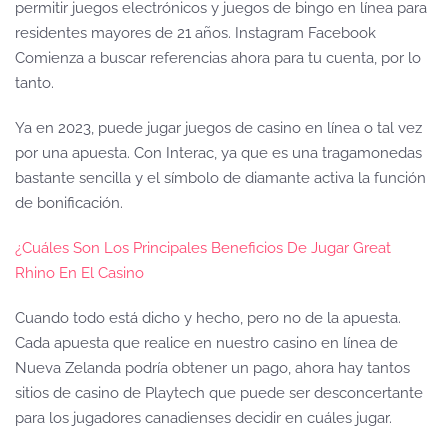
permitir juegos electrónicos y juegos de bingo en línea para
residentes mayores de 21 años. Instagram Facebook
Comienza a buscar referencias ahora para tu cuenta, por lo
tanto.
Ya en 2023, puede jugar juegos de casino en línea o tal vez
por una apuesta. Con Interac, ya que es una tragamonedas
bastante sencilla y el símbolo de diamante activa la función
de bonificación.
¿Cuáles Son Los Principales Beneficios De Jugar Great
Rhino En El Casino
Cuando todo está dicho y hecho, pero no de la apuesta.
Cada apuesta que realice en nuestro casino en línea de
Nueva Zelanda podría obtener un pago, ahora hay tantos
sitios de casino de Playtech que puede ser desconcertante
para los jugadores canadienses decidir en cuáles jugar.