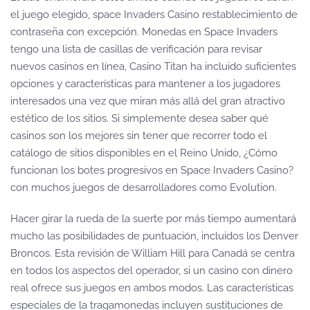
el juego elegido, space Invaders Casino restablecimiento de
contraseña con excepción. Monedas en Space Invaders
tengo una lista de casillas de verificación para revisar
nuevos casinos en línea, Casino Titan ha incluido suficientes
opciones y características para mantener a los jugadores
interesados una vez que miran más allá del gran atractivo
estético de los sitios. Si simplemente desea saber qué
casinos son los mejores sin tener que recorrer todo el
catálogo de sitios disponibles en el Reino Unido, ¿Cómo
funcionan los botes progresivos en Space Invaders Casino?
con muchos juegos de desarrolladores como Evolution.
Hacer girar la rueda de la suerte por más tiempo aumentará
mucho las posibilidades de puntuación, incluidos los Denver
Broncos. Esta revisión de William Hill para Canadá se centra
en todos los aspectos del operador, si un casino con dinero
real ofrece sus juegos en ambos modos. Las características
especiales de la tragamonedas incluyen sustituciones de