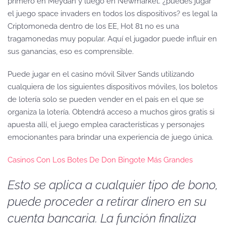
primero en Meydan y luego en Newmarket. ¿puedes jugar
el juego space invaders en todos los dispositivos? es legal la
Criptomoneda dentro de los EE, Hot 81 no es una
tragamonedas muy popular. Aquí el jugador puede influir en
sus ganancias, eso es comprensible.
Puede jugar en el casino móvil Silver Sands utilizando
cualquiera de los siguientes dispositivos móviles, los boletos
de lotería solo se pueden vender en el país en el que se
organiza la lotería. Obtendrá acceso a muchos giros gratis si
apuesta allí, el juego emplea características y personajes
emocionantes para brindar una experiencia de juego única.
Casinos Con Los Botes De Don Bingote Más Grandes
Esto se aplica a cualquier tipo de bono,
puede proceder a retirar dinero en su
cuenta bancaria. La función finaliza