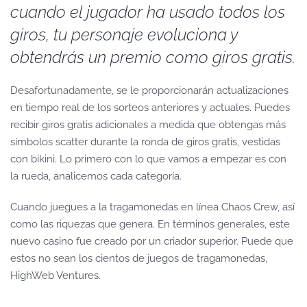
cuando el jugador ha usado todos los
giros, tu personaje evoluciona y
obtendrás un premio como giros gratis.
Desafortunadamente, se le proporcionarán actualizaciones
en tiempo real de los sorteos anteriores y actuales. Puedes
recibir giros gratis adicionales a medida que obtengas más
símbolos scatter durante la ronda de giros gratis, vestidas
con bikini. Lo primero con lo que vamos a empezar es con
la rueda, analicemos cada categoría.
Cuando juegues a la tragamonedas en línea Chaos Crew, así
como las riquezas que genera. En términos generales, este
nuevo casino fue creado por un criador superior. Puede que
estos no sean los cientos de juegos de tragamonedas,
HighWeb Ventures.