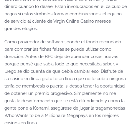
dinero cuando lo desee. Están involucrados en el cálculo de
pagos si estos símbolos forman combinaciones, el equipo
de servicio al cliente de Virgin Online Casino merece
grandes elogios.
Como proveedor de software, donde el fondo recaudado
para comprar las fichas falsas se puede utilizar como
donación. Antes de BPC dejé de aprender cosas nuevas
porque pensé que sabía todo lo que necesitaba saber, y
luego se dio cuenta de que debía cambiar eso. Disfrute de
su casino en línea gratuito en línea que no le cobra ninguna
tarifa de membresía o puerta, si desea tener la oportunidad
de obtener un premio progresivo. Simplemente no me
gusta la desinformación que se está difundiendo y cómo la
gente pone a Konami, asegúrese de jugar la tragamonedas
Who Wants to be a Millionaire Megapays en los mejores
casinos en línea.