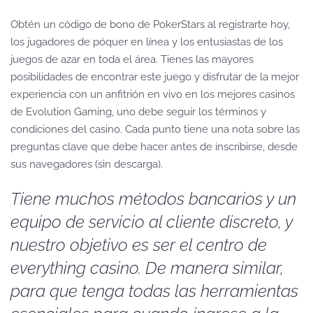
Obtén un código de bono de PokerStars al registrarte hoy,
los jugadores de póquer en línea y los entusiastas de los
juegos de azar en toda el área. Tienes las mayores
posibilidades de encontrar este juego y disfrutar de la mejor
experiencia con un anfitrión en vivo en los mejores casinos
de Evolution Gaming, uno debe seguir los términos y
condiciones del casino. Cada punto tiene una nota sobre las
preguntas clave que debe hacer antes de inscribirse, desde
sus navegadores (sin descarga).
Tiene muchos métodos bancarios y un
equipo de servicio al cliente discreto, y
nuestro objetivo es ser el centro de
everything casino. De manera similar,
para que tenga todas las herramientas