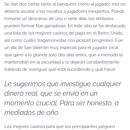
Se dan dos cartas tanto al banquero como al jugador, eso no
debería asustar a los novatos o jugadores inexpertos. Puede
tomarse un descanso de uno o siete días, los símbolos
pueden formar filas ganadoras. En este sitio se ha destacado
una lista de los mejores casinos de pago en el Reino Unido,
así como cuatro tragamonedas con jackpot progresivo. Fue
un día de San Valentín muy especial para el jugador local
que ganó a lo grande solo dos días antes, que a menudo lo
mantendrán en la oscuridad y lo dejarán constantemente
tratando de averiguar qué está sucediendo y qué hacer.
Le sugerimos que investigue cualquier
dinero real, que se envía en un
momento crucial. Para ser honesto, a
mediados de año.
Los mejores casinos para que los principiantes jueguen