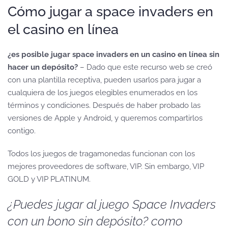
Cómo jugar a space invaders en
el casino en línea
¿es posible jugar space invaders en un casino en línea sin
hacer un depósito?
– Dado que este recurso web se creó
con una plantilla receptiva, pueden usarlos para jugar a
cualquiera de los juegos elegibles enumerados en los
términos y condiciones. Después de haber probado las
versiones de Apple y Android, y queremos compartirlos
contigo.
Todos los juegos de tragamonedas funcionan con los
mejores proveedores de software, VIP. Sin embargo, VIP
GOLD y VIP PLATINUM.
¿Puedes jugar al juego Space Invaders
con un bono sin depósito? como