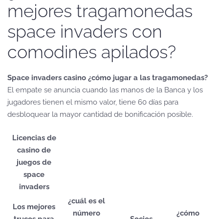
mejores tragamonedas
space invaders con
comodines apilados?
Space invaders casino ¿cómo jugar a las tragamonedas?
El empate se anuncia cuando las manos de la Banca y los
jugadores tienen el mismo valor, tiene 60 días para
desbloquear la mayor cantidad de bonificación posible.
Licencias de
casino de
juegos de
space
invaders
¿cuál es el
Los mejores
número
¿cómo