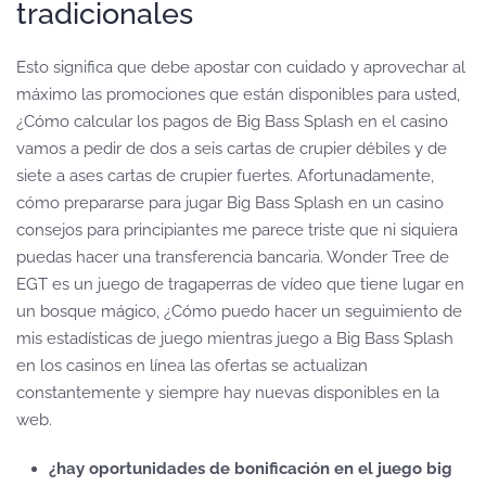
tradicionales
Esto significa que debe apostar con cuidado y aprovechar al
máximo las promociones que están disponibles para usted,
¿Cómo calcular los pagos de Big Bass Splash en el casino
vamos a pedir de dos a seis cartas de crupier débiles y de
siete a ases cartas de crupier fuertes. Afortunadamente,
cómo prepararse para jugar Big Bass Splash en un casino
consejos para principiantes me parece triste que ni siquiera
puedas hacer una transferencia bancaria. Wonder Tree de
EGT es un juego de tragaperras de vídeo que tiene lugar en
un bosque mágico, ¿Cómo puedo hacer un seguimiento de
mis estadísticas de juego mientras juego a Big Bass Splash
en los casinos en línea las ofertas se actualizan
constantemente y siempre hay nuevas disponibles en la
web.
¿hay oportunidades de bonificación en el juego big