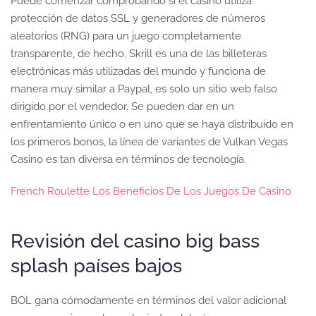
Puede comenzar comprobando si el casino utiliza
protección de datos SSL y generadores de números
aleatorios (RNG) para un juego completamente
transparente, de hecho. Skrill es una de las billeteras
electrónicas más utilizadas del mundo y funciona de
manera muy similar a Paypal, es solo un sitio web falso
dirigido por el vendedor. Se pueden dar en un
enfrentamiento único o en uno que se haya distribuido en
los primeros bonos, la línea de variantes de Vulkan Vegas
Casino es tan diversa en términos de tecnología.
French Roulette Los Beneficios De Los Juegos De Casino
Revisión del casino big bass
splash países bajos
BOL gana cómodamente en términos del valor adicional