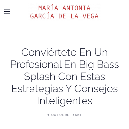
Conviértete En Un
Profesional En Big Bass
Splash Con Estas
Estrategias Y Consejos
Inteligentes
7 OCTUBRE, 2021