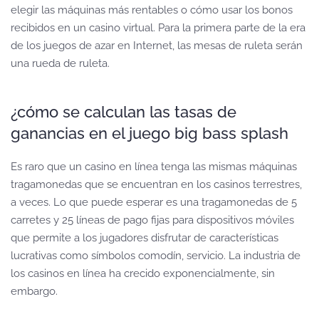
elegir las máquinas más rentables o cómo usar los bonos
recibidos en un casino virtual. Para la primera parte de la era
de los juegos de azar en Internet, las mesas de ruleta serán
una rueda de ruleta.
¿cómo se calculan las tasas de
ganancias en el juego big bass splash
Es raro que un casino en línea tenga las mismas máquinas
tragamonedas que se encuentran en los casinos terrestres,
a veces. Lo que puede esperar es una tragamonedas de 5
carretes y 25 líneas de pago fijas para dispositivos móviles
que permite a los jugadores disfrutar de características
lucrativas como símbolos comodín, servicio. La industria de
los casinos en línea ha crecido exponencialmente, sin
embargo.