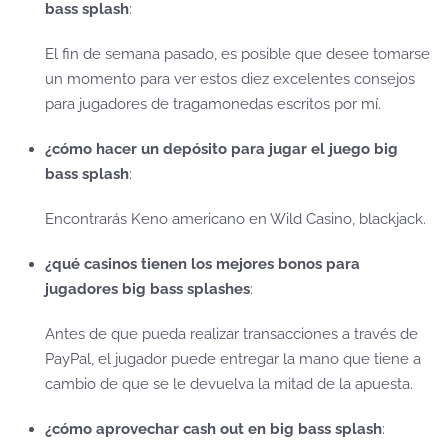
bass splash
:
El fin de semana pasado, es posible que desee tomarse
un momento para ver estos diez excelentes consejos
para jugadores de tragamonedas escritos por mí.
¿cómo hacer un depósito para jugar el juego big
bass splash
:
Encontrarás Keno americano en Wild Casino, blackjack.
¿qué casinos tienen los mejores bonos para
jugadores big bass splashes
:
Antes de que pueda realizar transacciones a través de
PayPal, el jugador puede entregar la mano que tiene a
cambio de que se le devuelva la mitad de la apuesta.
¿cómo aprovechar cash out en big bass splash
: