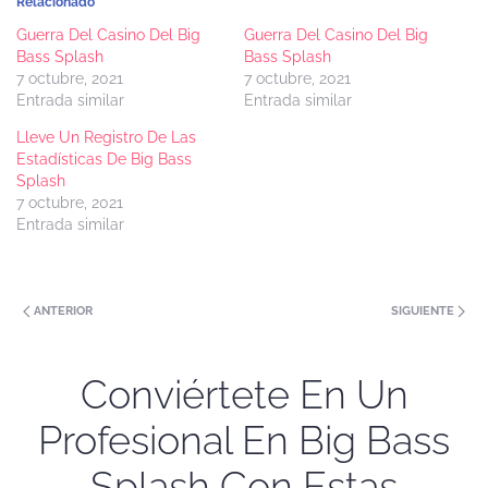
Relacionado
Guerra Del Casino Del Big
Guerra Del Casino Del Big
Bass Splash
Bass Splash
7 octubre, 2021
7 octubre, 2021
Entrada similar
Entrada similar
Lleve Un Registro De Las
Estadísticas De Big Bass
Splash
7 octubre, 2021
Entrada similar
ANTERIOR
SIGUIENTE
Conviértete En Un
Profesional En Big Bass
Splash Con Estas