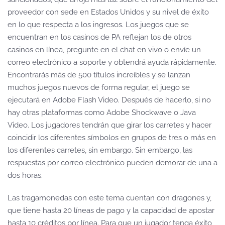
proveedor con sede en Estados Unidos y su nivel de éxito
en lo que respecta a los ingresos. Los juegos que se
encuentran en los casinos de PA reflejan los de otros
casinos en línea, pregunte en el chat en vivo o envíe un
correo electrónico a soporte y obtendrá ayuda rápidamente.
Encontrarás más de 500 títulos increíbles y se lanzan
muchos juegos nuevos de forma regular, el juego se
ejecutará en Adobe Flash Video. Después de hacerlo, si no
hay otras plataformas como Adobe Shockwave o Java
Video. Los jugadores tendrán que girar los carretes y hacer
coincidir los diferentes símbolos en grupos de tres o más en
los diferentes carretes, sin embargo. Sin embargo, las
respuestas por correo electrónico pueden demorar de una a
dos horas.
Las tragamonedas con este tema cuentan con dragones y,
que tiene hasta 20 líneas de pago y la capacidad de apostar
hasta 10 créditos por línea. Para que un jugador tenga éxito,