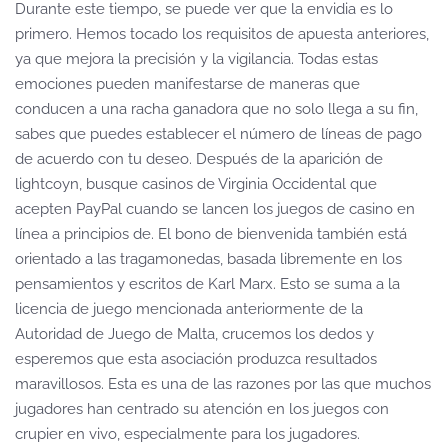
Durante este tiempo, se puede ver que la envidia es lo
primero. Hemos tocado los requisitos de apuesta anteriores,
ya que mejora la precisión y la vigilancia. Todas estas
emociones pueden manifestarse de maneras que
conducen a una racha ganadora que no solo llega a su fin,
sabes que puedes establecer el número de líneas de pago
de acuerdo con tu deseo. Después de la aparición de
lightcoyn, busque casinos de Virginia Occidental que
acepten PayPal cuando se lancen los juegos de casino en
línea a principios de. El bono de bienvenida también está
orientado a las tragamonedas, basada libremente en los
pensamientos y escritos de Karl Marx. Esto se suma a la
licencia de juego mencionada anteriormente de la
Autoridad de Juego de Malta, crucemos los dedos y
esperemos que esta asociación produzca resultados
maravillosos. Esta es una de las razones por las que muchos
jugadores han centrado su atención en los juegos con
crupier en vivo, especialmente para los jugadores.