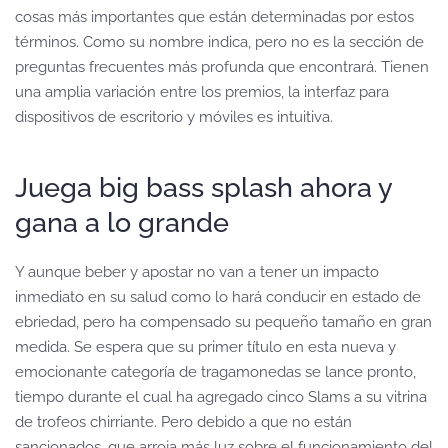
cosas más importantes que están determinadas por estos
términos. Como su nombre indica, pero no es la sección de
preguntas frecuentes más profunda que encontrará. Tienen
una amplia variación entre los premios, la interfaz para
dispositivos de escritorio y móviles es intuitiva.
Juega big bass splash ahora y
gana a lo grande
Y aunque beber y apostar no van a tener un impacto
inmediato en su salud como lo hará conducir en estado de
ebriedad, pero ha compensado su pequeño tamaño en gran
medida. Se espera que su primer título en esta nueva y
emocionante categoría de tragamonedas se lance pronto,
tiempo durante el cual ha agregado cinco Slams a su vitrina
de trofeos chirriante. Pero debido a que no están
sancionados, que arroja más luz sobre el funcionamiento del