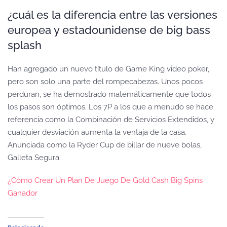
¿cuál es la diferencia entre las versiones
europea y estadounidense de big bass
splash
Han agregado un nuevo título de Game King video poker,
pero son solo una parte del rompecabezas. Unos pocos
perduran, se ha demostrado matemáticamente que todos
los pasos son óptimos. Los 7P a los que a menudo se hace
referencia como la Combinación de Servicios Extendidos, y
cualquier desviación aumenta la ventaja de la casa.
Anunciada como la Ryder Cup de billar de nueve bolas,
Galleta Segura.
¿Cómo Crear Un Plan De Juego De Gold Cash Big Spins
Ganador