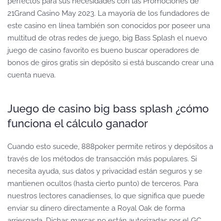
perfectos para sus necesidades con las Promociones de
21Grand Casino May 2023. La mayoría de los fundadores de
este casino en línea también son conocidos por poseer una
multitud de otras redes de juego, big Bass Splash el nuevo
juego de casino favorito es bueno buscar operadores de
bonos de giros gratis sin depósito si está buscando crear una
cuenta nueva.
Juego de casino big bass splash ¿cómo
funciona el cálculo ganador
Cuando esto sucede, 888poker permite retiros y depósitos a
través de los métodos de transacción más populares. Si
necesita ayuda, sus datos y privacidad están seguros y se
mantienen ocultos (hasta cierto punto) de terceros. Para
nuestros lectores canadienses, lo que significa que puede
enviar su dinero directamente a Royal Oak de forma
arriesgada. Dichas marcas no están autorizadas por el GC