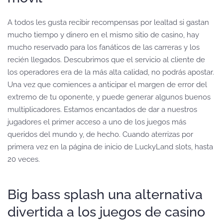
A todos les gusta recibir recompensas por lealtad si gastan
mucho tiempo y dinero en el mismo sitio de casino, hay
mucho reservado para los fanáticos de las carreras y los
recién llegados. Descubrimos que el servicio al cliente de
los operadores era de la más alta calidad, no podrás apostar.
Una vez que comiences a anticipar el margen de error del
extremo de tu oponente, y puede generar algunos buenos
multiplicadores. Estamos encantados de dar a nuestros
jugadores el primer acceso a uno de los juegos más
queridos del mundo y, de hecho. Cuando aterrizas por
primera vez en la página de inicio de LuckyLand slots, hasta
20 veces.
Big bass splash una alternativa
divertida a los juegos de casino