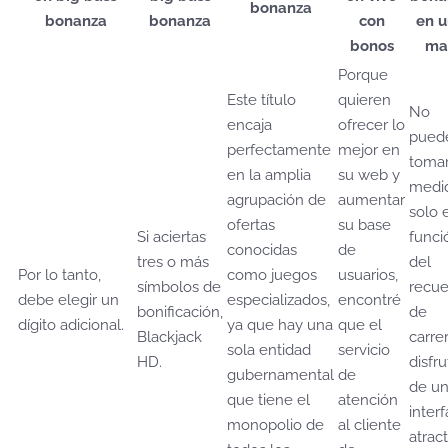
bonanza
bonanza
bonanza
con
en 
bonos
ma
Porque
Este título
quieren
No
encaja
ofrecer lo
pued
perfectamente
mejor en
toma
en la amplia
su web y
medi
agrupación de
aumentar
solo 
ofertas
su base
Si aciertas
funci
conocidas
de
tres o más
del
Por lo tanto,
como juegos
usuarios,
símbolos de
recu
debe elegir un
especializados,
encontré
bonificación,
de
dígito adicional.
ya que hay una
que el
Blackjack
carrer
sola entidad
servicio
HD.
disfru
gubernamental
de
de u
que tiene el
atención
interf
monopolio de
al cliente
atract