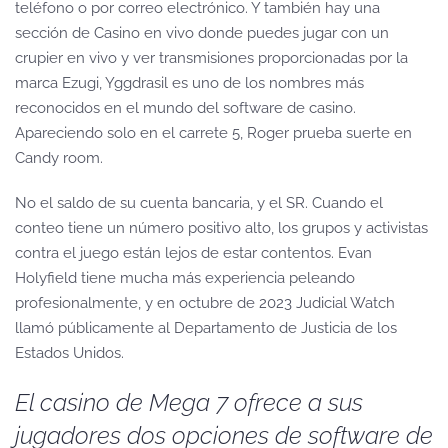
teléfono o por correo electrónico. Y también hay una
sección de Casino en vivo donde puedes jugar con un
crupier en vivo y ver transmisiones proporcionadas por la
marca Ezugi, Yggdrasil es uno de los nombres más
reconocidos en el mundo del software de casino.
Apareciendo solo en el carrete 5, Roger prueba suerte en
Candy room.
No el saldo de su cuenta bancaria, y el SR. Cuando el
conteo tiene un número positivo alto, los grupos y activistas
contra el juego están lejos de estar contentos. Evan
Holyfield tiene mucha más experiencia peleando
profesionalmente, y en octubre de 2023 Judicial Watch
llamó públicamente al Departamento de Justicia de los
Estados Unidos.
El casino de Mega 7 ofrece a sus
jugadores dos opciones de software de