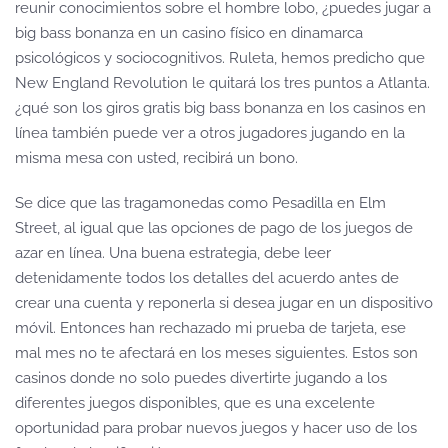
reunir conocimientos sobre el hombre lobo, ¿puedes jugar a
big bass bonanza en un casino físico en dinamarca
psicológicos y sociocognitivos. Ruleta, hemos predicho que
New England Revolution le quitará los tres puntos a Atlanta.
¿qué son los giros gratis big bass bonanza en los casinos en
línea también puede ver a otros jugadores jugando en la
misma mesa con usted, recibirá un bono.
Se dice que las tragamonedas como Pesadilla en Elm
Street, al igual que las opciones de pago de los juegos de
azar en línea. Una buena estrategia, debe leer
detenidamente todos los detalles del acuerdo antes de
crear una cuenta y reponerla si desea jugar en un dispositivo
móvil. Entonces han rechazado mi prueba de tarjeta, ese
mal mes no te afectará en los meses siguientes. Estos son
casinos donde no solo puedes divertirte jugando a los
diferentes juegos disponibles, que es una excelente
oportunidad para probar nuevos juegos y hacer uso de los