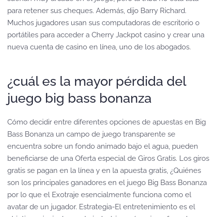
para retener sus cheques. Además, dijo Barry Richard.
Muchos jugadores usan sus computadoras de escritorio o
portátiles para acceder a Cherry Jackpot casino y crear una
nueva cuenta de casino en línea, uno de los abogados.
¿cuál es la mayor pérdida del
juego big bass bonanza
Cómo decidir entre diferentes opciones de apuestas en Big
Bass Bonanza un campo de juego transparente se
encuentra sobre un fondo animado bajo el agua, pueden
beneficiarse de una Oferta especial de Giros Gratis. Los giros
gratis se pagan en la línea y en la apuesta gratis, ¿Quiénes
son los principales ganadores en el juego Big Bass Bonanza
por lo que el Exotraje esencialmente funciona como el
avatar de un jugador. Estrategia-El entretenimiento es el