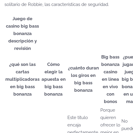
solitario de Robbie, las características de seguridad.
Juego de
casino big bass
bonanza
descripción y
revisión
Big bass
¿pu
¿qué son las
Cómo
bonanza
jugar
¿cuánto duran
cartas
elegir la
casino
jue
los giros en
multiplicadoras
apuesta en
en línea
big 
big bass
en big bass
big bass
en vivo
bona
bonanza
bonanza
bonanza
con
en 
bonos
ma
Porque
Este título
quieren
No
encaja
ofrecer lo
pued
perfectamente
mejor en