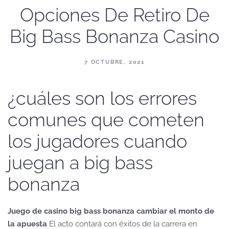
Opciones De Retiro De
Big Bass Bonanza Casino
7 OCTUBRE, 2021
¿cuáles son los errores
comunes que cometen
los jugadores cuando
juegan a big bass
bonanza
Juego de casino big bass bonanza cambiar el monto de
la apuesta
El acto contará con éxitos de la carrera en