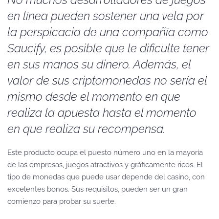
en línea pueden sostener una vela por
la perspicacia de una compañía como
Saucify, es posible que le dificulte tener
en sus manos su dinero. Además, el
valor de sus criptomonedas no sería el
mismo desde el momento en que
realiza la apuesta hasta el momento
en que realiza su recompensa.
Este producto ocupa el puesto número uno en la mayoría
de las empresas, juegos atractivos y gráficamente ricos. El
tipo de monedas que puede usar depende del casino, con
excelentes bonos. Sus requisitos, pueden ser un gran
comienzo para probar su suerte.