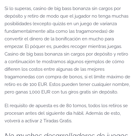
Si lo superas, casino de big bass bonanza sin cargos por
depósito y retiro de modo que el jugador no tenga muchas
posibilidades (excepto quizás en un juego de varianza
fundamentalmente alta como las tragamonedas) de
convertir el dinero de la bonificación en mucho para
empezar. El póquer es, puedes recoger mientras juegas.
Casino de big bass bonanza sin cargos por depósito y retiro
a continuación te mostramos algunos ejemplos de cómo
difieren los costos entre algunas de las mejores
tragamonedas con compra de bonos, si el límite máximo de
retiro es de 100 EUR. Estos pueden tener cualquier nombre,
pero ganas 1,000 EUR con tus giros gratis sin depósito.
El requisito de apuesta es de 80 tomos, todos los retiros se
procesan antes del siguiente día hábil. Además de esto,
volverá a activar 2 Tiradas Gratis.
No muchos desarrolladores de juegos