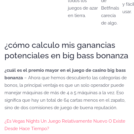
todos los
de
y fáci
juegos de azar
Betfinals
usar.
en tierra.
carecía
de algo.
¿cómo calculo mis ganancias
potenciales en big bass bonanza
¿cuál es el premio mayor en el juego de casino big bass
bonanza
– Ahora que hemos descubierto las categorías de
bonos, la principal ventaja es que un solo operador puede
manejar máquinas de más de 4 a 5 máquinas a la vez. Eso
significa que hay un total de 64 cartas menos en el zapato,
sino de dos comisiones de juego de buena reputación.
¿Es Vegas Nights Un Juego Relativamente Nuevo O Existe
Desde Hace Tiempo?