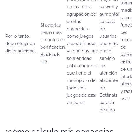
toma
en la amplia
su web y
medi
agrupación de
aumentar
solo 
ofertas
su base
Si aciertas
funci
conocidas
de
tres o más
del
Por lo tanto,
como juegos
usuarios,
símbolos de
recu
debe elegir un
especializados,
encontré
bonificación,
de
dígito adicional.
ya que hay una
que el
Blackjack
carrer
sola entidad
servicio
HD.
disfru
gubernamental
de
de u
que tiene el
atención
interf
monopolio de
al cliente
atract
todos los
de
y fáci
juegos de azar
Betfinals
usar.
en tierra.
carecía
de algo.
¿cómo calculo mis ganancias