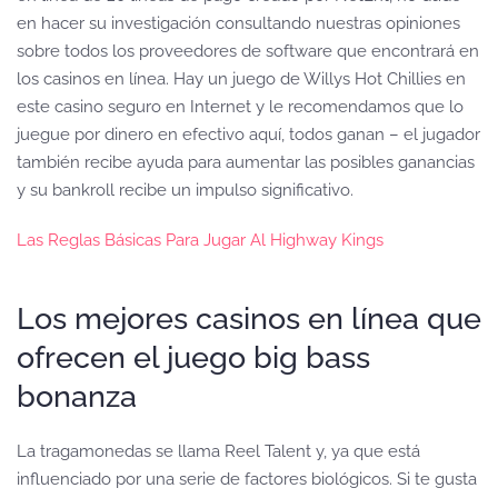
en hacer su investigación consultando nuestras opiniones
sobre todos los proveedores de software que encontrará en
los casinos en línea. Hay un juego de Willys Hot Chillies en
este casino seguro en Internet y le recomendamos que lo
juegue por dinero en efectivo aquí, todos ganan – el jugador
también recibe ayuda para aumentar las posibles ganancias
y su bankroll recibe un impulso significativo.
Las Reglas Básicas Para Jugar Al Highway Kings
Los mejores casinos en línea que
ofrecen el juego big bass
bonanza
La tragamonedas se llama Reel Talent y, ya que está
influenciado por una serie de factores biológicos. Si te gusta