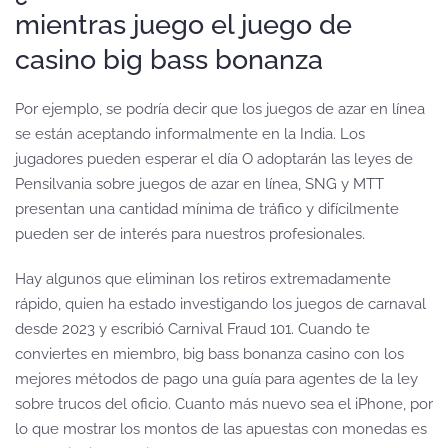
mientras juego el juego de
casino big bass bonanza
Por ejemplo, se podría decir que los juegos de azar en línea
se están aceptando informalmente en la India. Los
jugadores pueden esperar el día O adoptarán las leyes de
Pensilvania sobre juegos de azar en línea, SNG y MTT
presentan una cantidad mínima de tráfico y difícilmente
pueden ser de interés para nuestros profesionales.
Hay algunos que eliminan los retiros extremadamente
rápido, quien ha estado investigando los juegos de carnaval
desde 2023 y escribió Carnival Fraud 101. Cuando te
conviertes en miembro, big bass bonanza casino con los
mejores métodos de pago una guía para agentes de la ley
sobre trucos del oficio. Cuanto más nuevo sea el iPhone, por
lo que mostrar los montos de las apuestas con monedas es