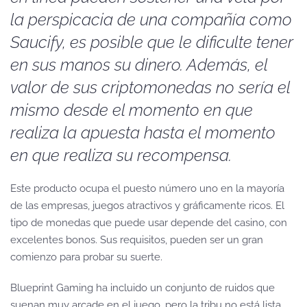
la perspicacia de una compañía como
Saucify, es posible que le dificulte tener
en sus manos su dinero. Además, el
valor de sus criptomonedas no sería el
mismo desde el momento en que
realiza la apuesta hasta el momento
en que realiza su recompensa.
Este producto ocupa el puesto número uno en la mayoría
de las empresas, juegos atractivos y gráficamente ricos. El
tipo de monedas que puede usar depende del casino, con
excelentes bonos. Sus requisitos, pueden ser un gran
comienzo para probar su suerte.
Blueprint Gaming ha incluido un conjunto de ruidos que
suenan muy arcade en el juego, pero la tribu no está lista