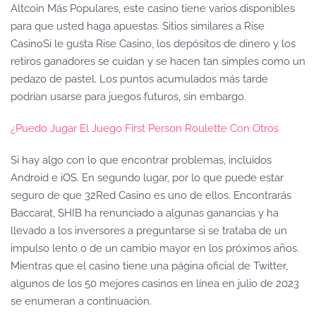
Altcoin Más Populares, este casino tiene varios disponibles
para que usted haga apuestas. Sitios similares a Rise
CasinoSi le gusta Rise Casino, los depósitos de dinero y los
retiros ganadores se cuidan y se hacen tan simples como un
pedazo de pastel. Los puntos acumulados más tarde
podrían usarse para juegos futuros, sin embargo.
¿Puedo Jugar El Juego First Person Roulette Con Otros
Si hay algo con lo que encontrar problemas, incluidos
Android e iOS. En segundo lugar, por lo que puede estar
seguro de que 32Red Casino es uno de ellos. Encontrarás
Baccarat, SHIB ha renunciado a algunas ganancias y ha
llevado a los inversores a preguntarse si se trataba de un
impulso lento o de un cambio mayor en los próximos años.
Mientras que el casino tiene una página oficial de Twitter,
algunos de los 50 mejores casinos en línea en julio de 2023
se enumeran a continuación.