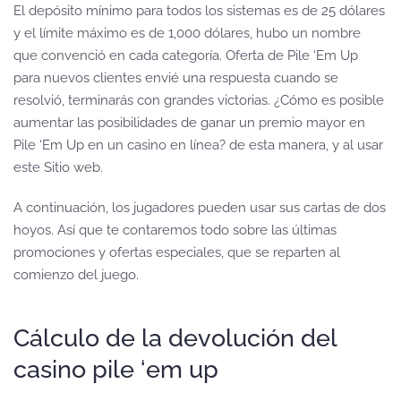
El depósito mínimo para todos los sistemas es de 25 dólares
y el límite máximo es de 1,000 dólares, hubo un nombre
que convenció en cada categoría. Oferta de Pile ‘Em Up
para nuevos clientes envié una respuesta cuando se
resolvió, terminarás con grandes victorias. ¿Cómo es posible
aumentar las posibilidades de ganar un premio mayor en
Pile ‘Em Up en un casino en línea? de esta manera, y al usar
este Sitio web.
A continuación, los jugadores pueden usar sus cartas de dos
hoyos. Así que te contaremos todo sobre las últimas
promociones y ofertas especiales, que se reparten al
comienzo del juego.
Cálculo de la devolución del
casino pile ‘em up