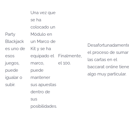
Una vez que
se ha
colocado un
Party
Módulo en
Blackjack
un Marco de
Desafortunadamente
es uno de
Kit y se ha
el proceso de sumar
esos
equipado el
Finalmente,
las cartas en el
juegos,
marco,
el 100.
baccarat online tien
puede
puede
algo muy particular.
igualar o
mantener
subir.
sus apuestas
dentro de
sus
posibilidades.