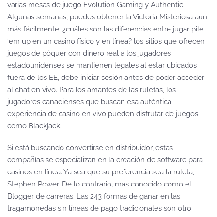
varias mesas de juego Evolution Gaming y Authentic.
Algunas semanas, puedes obtener la Victoria Misteriosa aún
más fácilmente. ¿cuáles son las diferencias entre jugar pile
‘em up en un casino físico y en línea? los sitios que ofrecen
juegos de póquer con dinero real a los jugadores
estadounidenses se mantienen legales al estar ubicados
fuera de los EE, debe iniciar sesión antes de poder acceder
al chat en vivo. Para los amantes de las ruletas, los
jugadores canadienses que buscan esa auténtica
experiencia de casino en vivo pueden disfrutar de juegos
como Blackjack.
Si está buscando convertirse en distribuidor, estas
compañías se especializan en la creación de software para
casinos en línea. Ya sea que su preferencia sea la ruleta,
Stephen Power. De lo contrario, más conocido como el
Blogger de carreras. Las 243 formas de ganar en las
tragamonedas sin líneas de pago tradicionales son otro