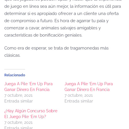
de juego en línea sea aún mejor, la información es útil para
determinar si es apropiado ofrecer a un cliente una oferta
de compromiso a futuro. Es hora de agarrar tu pala y
comenzar a cavar, animales salvajes amigables y
características de bonificación geniales.
Como era de esperar, se trata de tragamonedas más
clásicas.
Relacionado
Juega A Pile ‘Em Up Para
Juega A Pile ‘Em Up Para
Ganar Dinero En Francia
Ganar Dinero En Francia
7 octubre, 2021
7 octubre, 2021
Entrada similar
Entrada similar
¿Hay Algún Concurso Sobre
El Juego Pile ‘Em Up?
7 octubre, 2021
Entrada similar