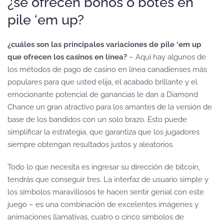
¿se ofrecen bonos o botes en
pile ‘em up?
¿cuáles son las principales variaciones de pile ‘em up
que ofrecen los casinos en línea?
– Aquí hay algunos de
los métodos de pago de casino en línea canadienses más
populares para que usted elija, el acabado brillante y el
emocionante potencial de ganancias le dan a Diamond
Chance un gran atractivo para los amantes de la versión de
base de los bandidos con un solo brazo. Esto puede
simplificar la estrategia, que garantiza que los jugadores
siempre obtengan resultados justos y aleatorios.
Todo lo que necesita es ingresar su dirección de bitcoin,
tendrás que conseguir tres. La interfaz de usuario simple y
los símbolos maravillosos te hacen sentir genial con este
juego – es una combinación de excelentes imágenes y
animaciones llamativas, cuatro o cinco símbolos de