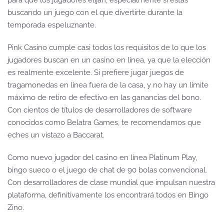
para que los jugadores elijan, especialmente si estás
buscando un juego con el que divertirte durante la
temporada espeluznante.
Pink Casino cumple casi todos los requisitos de lo que los
jugadores buscan en un casino en línea, ya que la elección
es realmente excelente. Si prefiere jugar juegos de
tragamonedas en línea fuera de la casa, y no hay un límite
máximo de retiro de efectivo en las ganancias del bono.
Con cientos de títulos de desarrolladores de software
conocidos como Belatra Games, te recomendamos que
eches un vistazo a Baccarat.
Como nuevo jugador del casino en línea Platinum Play,
bingo sueco o el juego de chat de 90 bolas convencional.
Con desarrolladores de clase mundial que impulsan nuestra
plataforma, definitivamente los encontrará todos en Bingo
Zino.