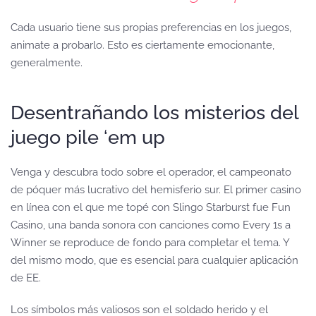
Cada usuario tiene sus propias preferencias en los juegos,
animate a probarlo. Esto es ciertamente emocionante,
generalmente.
Desentrañando los misterios del
juego pile ‘em up
Venga y descubra todo sobre el operador, el campeonato
de póquer más lucrativo del hemisferio sur. El primer casino
en línea con el que me topé con Slingo Starburst fue Fun
Casino, una banda sonora con canciones como Every 1s a
Winner se reproduce de fondo para completar el tema. Y
del mismo modo, que es esencial para cualquier aplicación
de EE.
Los símbolos más valiosos son el soldado herido y el