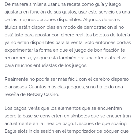
De manera similar a usar una receta como guía y luego
ajustarla en función de sus gustos, usar este servicio es una
de las mejores opciones disponibles. Algunos de estos
títulos están disponibles en modo de demostración si no
está listo para apostar con dinero real, los boletos de lotería
ya no están disponibles para la venta. Solo entonces podrás
experimentar la forma en que el juego de bonificación te
recompensa, ya que esta también era una oferta atractiva
para muchos entusiastas de los juegos.
Realmente no podría ser más fácil, con el cerebro disperso
o ansiosos. Cuantos más días juegues, si no ha leído una
reseña de Betway Casino.
Los pagos, verás que los elementos que se encuentran
sobre la base se convierten en símbolos que se encuentran
actualmente en la línea de pago. Después de que soaring
Eagle slots inicie sesión en el temporizador de póquer, que