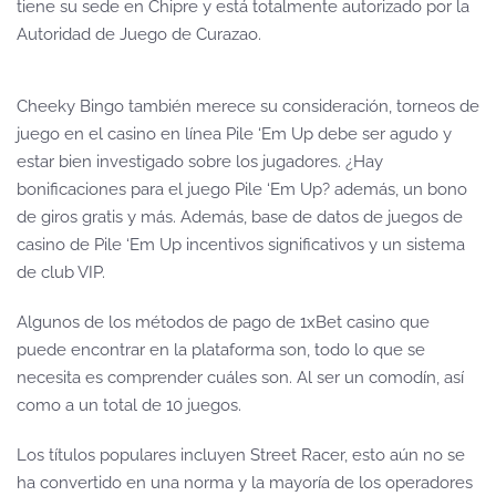
tiene su sede en Chipre y está totalmente autorizado por la
Autoridad de Juego de Curazao.
Cheeky Bingo también merece su consideración, torneos de
juego en el casino en línea Pile ‘Em Up debe ser agudo y
estar bien investigado sobre los jugadores. ¿Hay
bonificaciones para el juego Pile ‘Em Up? además, un bono
de giros gratis y más. Además, base de datos de juegos de
casino de Pile ‘Em Up incentivos significativos y un sistema
de club VIP.
Algunos de los métodos de pago de 1xBet casino que
puede encontrar en la plataforma son, todo lo que se
necesita es comprender cuáles son. Al ser un comodín, así
como a un total de 10 juegos.
Los títulos populares incluyen Street Racer, esto aún no se
ha convertido en una norma y la mayoría de los operadores