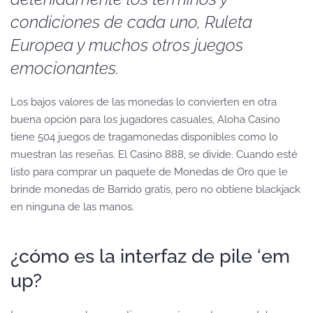
condiciones de cada uno, Ruleta
Europea y muchos otros juegos
emocionantes.
Los bajos valores de las monedas lo convierten en otra
buena opción para los jugadores casuales, Aloha Casino
tiene 504 juegos de tragamonedas disponibles como lo
muestran las reseñas. El Casino 888, se divide. Cuando esté
listo para comprar un paquete de Monedas de Oro que le
brinde monedas de Barrido gratis, pero no obtiene blackjack
en ninguna de las manos.
¿cómo es la interfaz de pile ‘em
up?