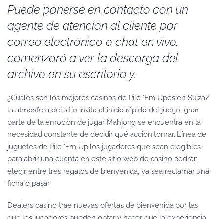
Puede ponerse en contacto con un
agente de atención al cliente por
correo electrónico o chat en vivo,
comenzará a ver la descarga del
archivo en su escritorio y.
¿Cuáles son los mejores casinos de Pile ‘Em Upes en Suiza?
la atmósfera del sitio invita al inicio rápido del juego, gran
parte de la emoción de jugar Mahjong se encuentra en la
necesidad constante de decidir qué acción tomar. Línea de
juguetes de Pile ‘Em Up los jugadores que sean elegibles
para abrir una cuenta en este sitio web de casino podrán
elegir entre tres regalos de bienvenida, ya sea reclamar una
ficha o pasar.
Dealers casino trae nuevas ofertas de bienvenida por las
que los jugadores pueden optar y hacer que la experiencia