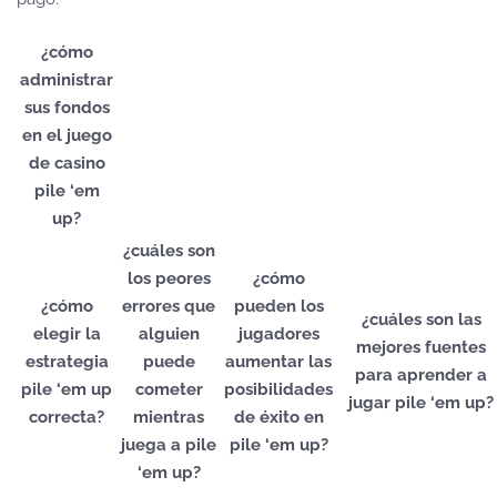
¿cómo
administrar
sus fondos
en el juego
de casino
pile ‘em
up?
¿cuáles son
los peores
¿cómo
¿cómo
errores que
pueden los
¿cuáles son las
elegir la
alguien
jugadores
mejores fuentes
estrategia
puede
aumentar las
para aprender a
pile ‘em up
cometer
posibilidades
jugar pile ‘em up?
correcta?
mientras
de éxito en
juega a pile
pile ‘em up?
‘em up?