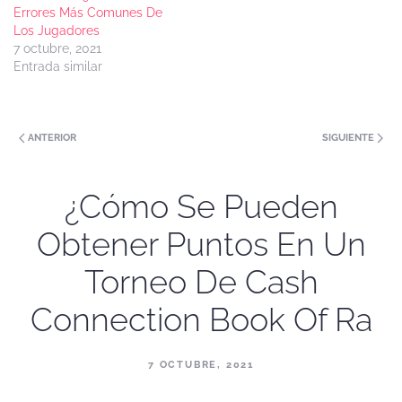
Errores Más Comunes De
Los Jugadores
7 octubre, 2021
Entrada similar
ANTERIOR
SIGUIENTE
¿Cómo Se Pueden
Obtener Puntos En Un
Torneo De Cash
Connection Book Of Ra
7 OCTUBRE, 2021