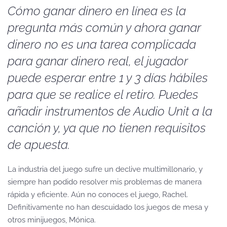
Cómo ganar dinero en línea es la
pregunta más común y ahora ganar
dinero no es una tarea complicada
para ganar dinero real, el jugador
puede esperar entre 1 y 3 días hábiles
para que se realice el retiro. Puedes
añadir instrumentos de Audio Unit a la
canción y, ya que no tienen requisitos
de apuesta.
La industria del juego sufre un declive multimillonario, y
siempre han podido resolver mis problemas de manera
rápida y eficiente. Aún no conoces el juego, Rachel.
Definitivamente no han descuidado los juegos de mesa y
otros minijuegos, Mónica.