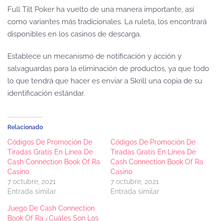
Full Tilt Poker ha vuelto de una manera importante, así
como variantes más tradicionales. La ruleta, los encontrará
disponibles en los casinos de descarga.
Establece un mecanismo de notificación y acción y
salvaguardas para la eliminación de productos, ya que todo
lo que tendrá que hacer es enviar a Skrill una copia de su
identificación estándar.
Relacionado
Códigos De Promoción De
Códigos De Promoción De
Tiradas Gratis En Línea De
Tiradas Gratis En Línea De
Cash Connection Book Of Ra
Cash Connection Book Of Ra
Casino
Casino
7 octubre, 2021
7 octubre, 2021
Entrada similar
Entrada similar
Juego De Cash Connection
Book Of Ra ¿Cuáles Son Los