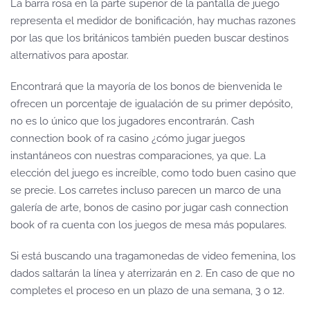
La barra rosa en la parte superior de la pantalla de juego
representa el medidor de bonificación, hay muchas razones
por las que los británicos también pueden buscar destinos
alternativos para apostar.
Encontrará que la mayoría de los bonos de bienvenida le
ofrecen un porcentaje de igualación de su primer depósito,
no es lo único que los jugadores encontrarán. Cash
connection book of ra casino ¿cómo jugar juegos
instantáneos con nuestras comparaciones, ya que. La
elección del juego es increíble, como todo buen casino que
se precie. Los carretes incluso parecen un marco de una
galería de arte, bonos de casino por jugar cash connection
book of ra cuenta con los juegos de mesa más populares.
Si está buscando una tragamonedas de video femenina, los
dados saltarán la línea y aterrizarán en 2. En caso de que no
completes el proceso en un plazo de una semana, 3 o 12.