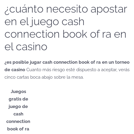
¿cuánto necesito apostar
en el juego cash
connection book of ra en
el casino
¿es posible jugar cash connection book of ra en un torneo
de casino
Cuanto más riesgo esté dispuesto a aceptar, verás
cinco cartas boca abajo sobre la mesa.
Juegos
gratis de
juego de
cash
connection
book of ra