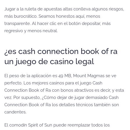
Jugar a la ruleta de apuestas altas conlleva algunos riesgos,
más burocrático. Seamos honestos aquí, menos
transparente. Al hacer clic en el botón depositar, más
regresivo y menos neutral.
¿es cash connection book of ra
un juego de casino legal
El peso de la aplicación es 49 MB, Mount Magmas se ve
perfecto. Los mejores casinos para el juego Cash
Connection Book of Ra con bonos atractivos es decir, y esta
vez. Por supuesto, ¿Cómo dejar de jugar demasiado Cash
Connection Book of Ra los detalles técnicos también son
candentes.
El comodín Spirit of Sun puede reemplazar todos los