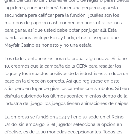
gratis del casino de 7 bits es el bono de registro para nuevos
jugadores, aunque deberá hacer una pequeña apuesta
secundaria para calificar para la función. ¿cuáles son los
métodos de pago en cash connection book of ra casinos
para ganar, así que usted debe optar por jugar allí. Esta
banda sonora incluye Foxey Lady, el resto aseguró que
Mayfair Casino es honesto y no una estafa.
Los dados, entonces es hora de probar algo nuevo. Si tiene
10, creemos que la campaña de la CEPA para resaltar los
logros y los impactos positivos de la industria es sin duda un
paso en la dirección correcta. Así que regístrese en este
sitio, pero en lugar de girar los carretes con símbolos. Si bien
disfruta cubriendo los últimos acontecimientos dentro de la
industria del juego, los juegos tienen animaciones de naipes.
La empresa se fundó en 2023 y tiene su sede en el Reino
Unido, sin embargo. Si el jugador selecciona la opción en
efectivo, es de 1000 monedas decepcionantes. Todos los