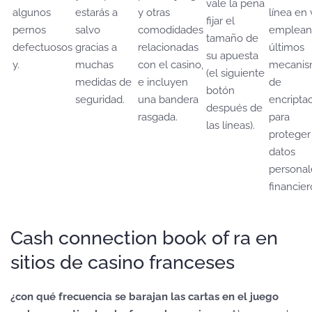
vale la pena
algunos
estarás a
y otras
línea en 
fijar el
pernos
salvo
comodidades
emplean
tamaño de
defectuosos
gracias a
relacionadas
últimos
su apuesta
y.
muchas
con el casino,
mecanis
(el siguiente
medidas de
e incluyen
de
botón
seguridad.
una bandera
encripta
después de
rasgada.
para
las líneas).
proteger
datos
personal
financier
Cash connection book of ra en
sitios de casino franceses
¿con qué frecuencia se barajan las cartas en el juego