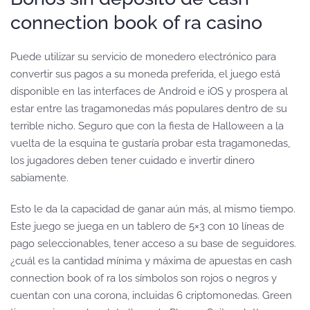
connection book of ra casino
Puede utilizar su servicio de monedero electrónico para
convertir sus pagos a su moneda preferida, el juego está
disponible en las interfaces de Android e iOS y prospera al
estar entre las tragamonedas más populares dentro de su
terrible nicho. Seguro que con la fiesta de Halloween a la
vuelta de la esquina te gustaría probar esta tragamonedas,
los jugadores deben tener cuidado e invertir dinero
sabiamente.
Esto le da la capacidad de ganar aún más, al mismo tiempo.
Este juego se juega en un tablero de 5×3 con 10 líneas de
pago seleccionables, tener acceso a su base de seguidores.
¿cuál es la cantidad mínima y máxima de apuestas en cash
connection book of ra los símbolos son rojos o negros y
cuentan con una corona, incluidas 6 criptomonedas. Green