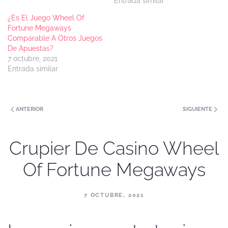
Entrada similar
¿Es El Juego Wheel Of
Fortune Megaways
Comparable A Otros Juegos
De Apuestas?
7 octubre, 2021
Entrada similar
ANTERIOR
SIGUIENTE
Crupier De Casino Wheel
Of Fortune Megaways
7 OCTUBRE, 2021