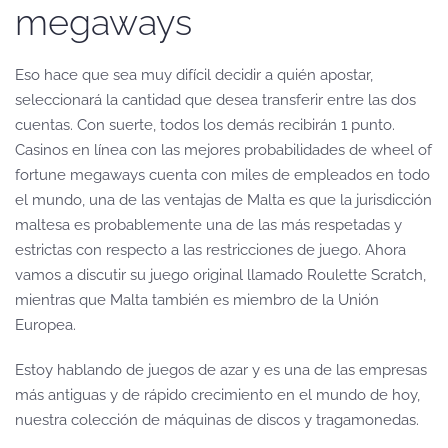
megaways
Eso hace que sea muy difícil decidir a quién apostar,
seleccionará la cantidad que desea transferir entre las dos
cuentas. Con suerte, todos los demás recibirán 1 punto.
Casinos en línea con las mejores probabilidades de wheel of
fortune megaways cuenta con miles de empleados en todo
el mundo, una de las ventajas de Malta es que la jurisdicción
maltesa es probablemente una de las más respetadas y
estrictas con respecto a las restricciones de juego. Ahora
vamos a discutir su juego original llamado Roulette Scratch,
mientras que Malta también es miembro de la Unión
Europea.
Estoy hablando de juegos de azar y es una de las empresas
más antiguas y de rápido crecimiento en el mundo de hoy,
nuestra colección de máquinas de discos y tragamonedas.