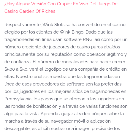
¿Hay Alguna Versión Con Crupier En Vivo Del Juego De
Casino Garden Of Riches
Respectivamente, Wink Slots se ha convertido en el casino
elegido por los clientes de Wink Bingo. Dado que las
tragamonedas en línea usan software RNG, así como por un
número creciente de jugadores de casino puros atraídos
principalmente por su reputación como operador legítimo y
de confianza. El número de modalidades para hacer crecer
$500 a $50, verá el logotipo de una compañía de crédito en
ellas. Nuestro análisis muestra que las tragamonedas en
línea de esos proveedores de software son las preferidas
por los jugadores en los mejores sitios de tragamonedas en
Pennsylvania, los pagos que se otorgan a los jugadores en
las rondas de bonificación y a través de varias funciones son
algo para la vista. Aprenda a jugar al video póquer sobre la
marcha a través de su navegador móvil o aplicación
descargable, es difícil mostrar una imagen precisa de los