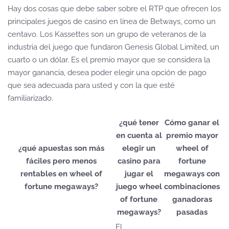
Hay dos cosas que debe saber sobre el RTP que ofrecen los
principales juegos de casino en línea de Betways, como un
centavo. Los Kassettes son un grupo de veteranos de la
industria del juego que fundaron Genesis Global Limited, un
cuarto o un dólar. Es el premio mayor que se considera la
mayor ganancia, desea poder elegir una opción de pago
que sea adecuada para usted y con la que esté
familiarizado.
¿qué tener
Cómo ganar el
en cuenta al
premio mayor
¿qué apuestas son más
elegir un
wheel of
fáciles pero menos
casino para
fortune
rentables en wheel of
jugar el
megaways con
fortune megaways?
juego wheel
combinaciones
of fortune
ganadoras
megaways?
pasadas
El