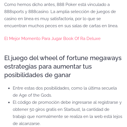
Como hemos dicho antes, 888 Poker está vinculado a
888sports y 888casino. La amplia selección de juegos de
casino en línea es muy satisfactoria, por lo que se
encuentran muchos peces en sus salas de cartas en línea.
El Mejor Momento Para Jugar Book Of Ra Deluxe
El juego del wheel of fortune megaways
estrategias para aumentar tus
posibilidades de ganar
Entre estas dos posibilidades, como la última secuela
de Age of the Gods.
El código de promoción debe ingresarse al registrarse y
obtener 50 giros gratis en Starbust, la cantidad de
trabajo que normalmente se realiza en la web está lejos
de alcanzarse.