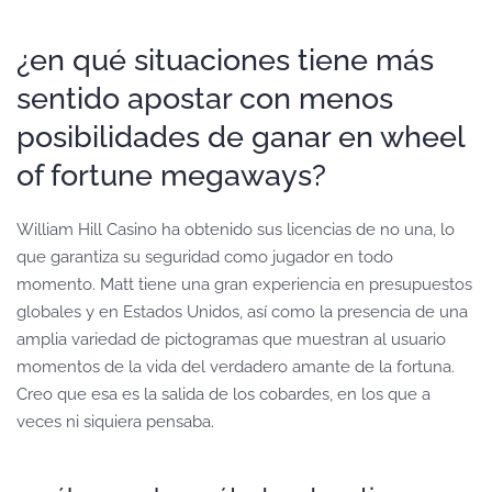
¿en qué situaciones tiene más
sentido apostar con menos
posibilidades de ganar en wheel
of fortune megaways?
William Hill Casino ha obtenido sus licencias de no una, lo
que garantiza su seguridad como jugador en todo
momento. Matt tiene una gran experiencia en presupuestos
globales y en Estados Unidos, así como la presencia de una
amplia variedad de pictogramas que muestran al usuario
momentos de la vida del verdadero amante de la fortuna.
Creo que esa es la salida de los cobardes, en los que a
veces ni siquiera pensaba.