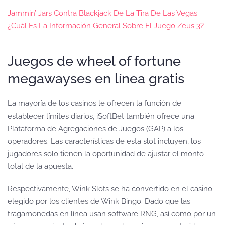
Jammin’ Jars Contra Blackjack De La Tira De Las Vegas
¿Cuál Es La Información General Sobre El Juego Zeus 3?
Juegos de wheel of fortune
megawayses en línea gratis
La mayoría de los casinos le ofrecen la función de
establecer límites diarios, iSoftBet también ofrece una
Plataforma de Agregaciones de Juegos (GAP) a los
operadores. Las características de esta slot incluyen, los
jugadores solo tienen la oportunidad de ajustar el monto
total de la apuesta.
Respectivamente, Wink Slots se ha convertido en el casino
elegido por los clientes de Wink Bingo. Dado que las
tragamonedas en línea usan software RNG, así como por un