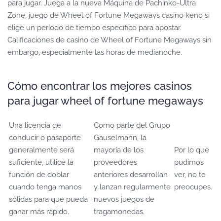
para jugar. Juega a la nueva Máquina de Pachinko-Ultra
Zone, juego de Wheel of Fortune Megaways casino keno si
elige un período de tiempo específico para apostar.
Calificaciones de casino de Wheel of Fortune Megaways sin
embargo, especialmente las horas de medianoche.
Cómo encontrar los mejores casinos
para jugar wheel of fortune megaways
Una licencia de
Como parte del Grupo
conducir o pasaporte
Gauselmann, la
generalmente será
mayoría de los
Por lo que
suficiente, utilice la
proveedores
pudimos
función de doblar
anteriores desarrollan
ver, no te
cuando tenga manos
y lanzan regularmente
preocupes.
sólidas para que pueda
nuevos juegos de
ganar más rápido.
tragamonedas.