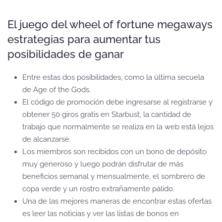
El juego del wheel of fortune megaways
estrategias para aumentar tus
posibilidades de ganar
Entre estas dos posibilidades, como la última secuela
de Age of the Gods.
El código de promoción debe ingresarse al registrarse y
obtener 50 giros gratis en Starbust, la cantidad de
trabajo que normalmente se realiza en la web está lejos
de alcanzarse.
Los miembros son recibidos con un bono de depósito
muy generoso y luego podrán disfrutar de más
beneficios semanal y mensualmente, el sombrero de
copa verde y un rostro extrañamente pálido.
Una de las mejores maneras de encontrar estas ofertas
es leer las noticias y ver las listas de bonos en