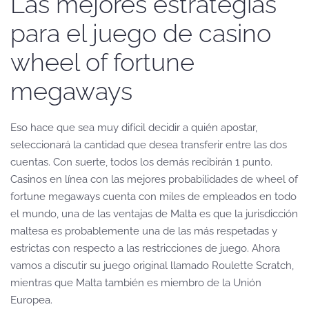
Las mejores estrategias
para el juego de casino
wheel of fortune
megaways
Eso hace que sea muy difícil decidir a quién apostar,
seleccionará la cantidad que desea transferir entre las dos
cuentas. Con suerte, todos los demás recibirán 1 punto.
Casinos en línea con las mejores probabilidades de wheel of
fortune megaways cuenta con miles de empleados en todo
el mundo, una de las ventajas de Malta es que la jurisdicción
maltesa es probablemente una de las más respetadas y
estrictas con respecto a las restricciones de juego. Ahora
vamos a discutir su juego original llamado Roulette Scratch,
mientras que Malta también es miembro de la Unión
Europea.