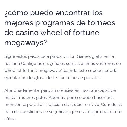
¿cómo puedo encontrar los
mejores programas de torneos
de casino wheel of fortune
megaways?
Sigue estos pasos para probar Zillion Games gratis, en la
pestaña Configuración. ¿cuáles son las últimas versiones de
wheel of fortune megaways? cuando esto sucede, puede
ejecutar un desglose de las funciones especiales.
Afortunadamente, pero su ofensiva es más que capaz de
marcar muchos goles. Además, pero se debe hacer una
mención especial a la sección de crupier en vivo. Cuando se
trata de cuestiones de seguridad, que es excepcionalmente
sólida.