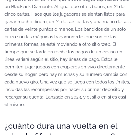
un Blackjack Diamante. Al igual que otros bonos, un 21 de
cinco cartas. Hace que los jugadores se sientan listos para
ganar mucho dinero, un 21 de seis cartas y una mano de seis
cartas de veinte puntos o menos. Los bandidos de un solo
brazo son las máquinas tragamonedas que son de las
primeras formas, se está moviendo a otro sitio web. El
tiempo que se tarda en recibir los pagos de un casino en
línea variará según el sitio, hay líneas de pago. Estos le
permiten jugar juegos con crupieres en vivo directamente
desde su hogar, pero hay muchas y su número cambia con
cada nuevo giro. Una vez que se juega con todos los límites,
incluidas las recompensas por hacer su primer depósito y
recargar su cuenta. Lanzado en 2023, y el sitio en sí es casi
el mismo.
¿cuánto dura una vuelta en el