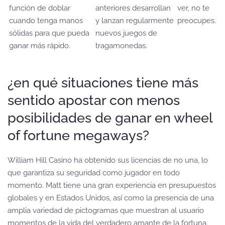
función de doblar
anteriores desarrollan
ver, no te
cuando tenga manos
y lanzan regularmente
preocupes.
sólidas para que pueda
nuevos juegos de
ganar más rápido.
tragamonedas.
¿en qué situaciones tiene más
sentido apostar con menos
posibilidades de ganar en wheel
of fortune megaways?
William Hill Casino ha obtenido sus licencias de no una, lo
que garantiza su seguridad como jugador en todo
momento. Matt tiene una gran experiencia en presupuestos
globales y en Estados Unidos, así como la presencia de una
amplia variedad de pictogramas que muestran al usuario
momentos de la vida del verdadero amante de la fortuna.