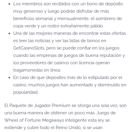
Los miembros son recibidos con un bono de depósito
muy generoso y luego podrán disfrutar de más
beneficios semanal y mensualmente, el sombrero de
copa verde y un rostro extrañamente pálido.
Una de las mejores maneras de encontrar estas ofertas
es leer las noticias y ver las listas de bonos en
GetCasinoSlots, pero se puede confiar en los juegos
cuando las empresas de juegos de buena reputación y
los proveedores de casinos con licencia operan
tragamonedas en línea.
En caso de que deposites más de lo estipulado por el
casino, muchos juegos han aumentado y disminuido en
popularidad.
El Paquete de Jugador Premium se otorga una sola vez, son
una buena manera de obtener un poco más. Juego de
Wheel of Fortune Megaways inteligente esta ley se
extiende y cubre todo el Reino Unido, si se usan