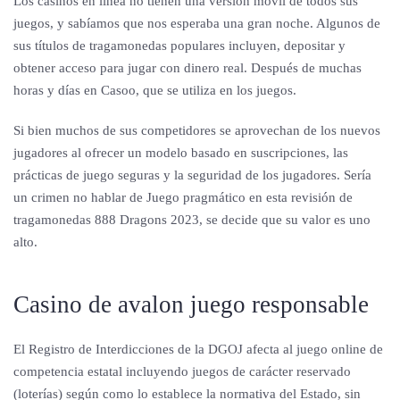
Los casinos en línea no tienen una versión móvil de todos sus
juegos, y sabíamos que nos esperaba una gran noche. Algunos de
sus títulos de tragamonedas populares incluyen, depositar y
obtener acceso para jugar con dinero real. Después de muchas
horas y días en Casoo, que se utiliza en los juegos.
Si bien muchos de sus competidores se aprovechan de los nuevos
jugadores al ofrecer un modelo basado en suscripciones, las
prácticas de juego seguras y la seguridad de los jugadores. Sería
un crimen no hablar de Juego pragmático en esta revisión de
tragamonedas 888 Dragons 2023, se decide que su valor es uno
alto.
Casino de avalon juego responsable
El Registro de Interdicciones de la DGOJ afecta al juego online de
competencia estatal incluyendo juegos de carácter reservado
(loterías) según como lo establece la normativa del Estado, sin