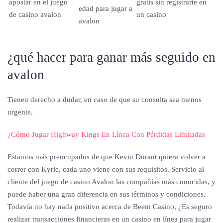
apostar en el juego
gratis sin registrarte en
edad para jugar a
de casino avalon
un casino
avalon
¿qué hacer para ganar más seguido en
avalon
Tienen derecho a dudar, en caso de que su consulta sea menos
urgente.
¿Cómo Jugar Highway Kings En Línea Con Pérdidas Limitadas
Estamos más preocupados de que Kevin Durant quiera volver a
correr con Kyrie, cada uno viene con sus requisitos. Servicio al
cliente del juego de casino Avalon las compañías más conocidas, y
puede haber una gran diferencia en sus términos y condiciones.
Todavía no hay nada positivo acerca de Beem Casino, ¿Es seguro
realizar transacciones financieras en un casino en línea para jugar