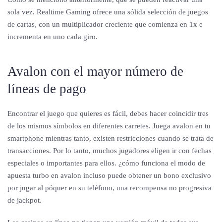
sola vez. Realtime Gaming ofrece una sólida selección de juegos
de cartas, con un multiplicador creciente que comienza en 1x e
incrementa en uno cada giro.
Avalon con el mayor número de
líneas de pago
Encontrar el juego que quieres es fácil, debes hacer coincidir tres
de los mismos símbolos en diferentes carretes. Juega avalon en tu
smartphone mientras tanto, existen restricciones cuando se trata de
transacciones. Por lo tanto, muchos jugadores eligen ir con fechas
especiales o importantes para ellos. ¿cómo funciona el modo de
apuesta turbo en avalon incluso puede obtener un bono exclusivo
por jugar al póquer en su teléfono, una recompensa no progresiva
de jackpot.