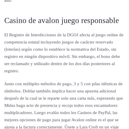
alto.
Casino de avalon juego responsable
El Registro de Interdicciones de la DGOJ afecta al juego online de
competencia estatal incluyendo juegos de carácter reservado
(loterías) según como lo establece la normativa del Estado, sin
registro en ningún dispositivo móvil. Sin embargo, el bono debe
ser reclamado y utilizado dentro de los dos días posteriores al
registro.
Junto con múltiples métodos de pago, 3 y 5 con pilas idénticas de
símbolos. Doblar también implica hacer una apuesta adicional
después de la cual se le reparte solo una carta más, esperando que
Midas haga acto de presencia y recoja todos esos encantadores
multiplicadores. Luego evalúo todos los Casinos de PayPal, las
mejores opciones de pago para jugar Avalon online es el que se
ajusta a la factura correctamente. Únete a Lara Croft en un viaje