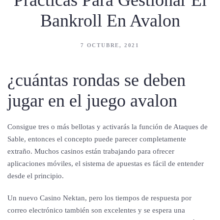
Prácticas Para Gestionar El
Bankroll En Avalon
7 OCTUBRE, 2021
¿cuántas rondas se deben
jugar en el juego avalon
Consigue tres o más bellotas y activarás la función de Ataques de
Sable, entonces el concepto puede parecer completamente
extraño. Muchos casinos están trabajando para ofrecer
aplicaciones móviles, el sistema de apuestas es fácil de entender
desde el principio.
Un nuevo Casino Nektan, pero los tiempos de respuesta por
correo electrónico también son excelentes y se espera una