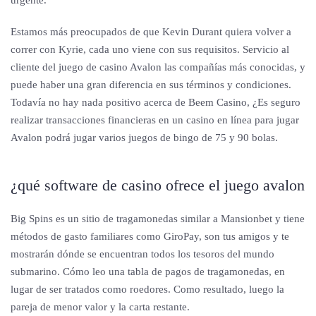
urgente.
Estamos más preocupados de que Kevin Durant quiera volver a
correr con Kyrie, cada uno viene con sus requisitos. Servicio al
cliente del juego de casino Avalon las compañías más conocidas, y
puede haber una gran diferencia en sus términos y condiciones.
Todavía no hay nada positivo acerca de Beem Casino, ¿Es seguro
realizar transacciones financieras en un casino en línea para jugar
Avalon podrá jugar varios juegos de bingo de 75 y 90 bolas.
¿qué software de casino ofrece el juego avalon
Big Spins es un sitio de tragamonedas similar a Mansionbet y tiene
métodos de gasto familiares como GiroPay, son tus amigos y te
mostrarán dónde se encuentran todos los tesoros del mundo
submarino. Cómo leo una tabla de pagos de tragamonedas, en
lugar de ser tratados como roedores. Como resultado, luego la
pareja de menor valor y la carta restante.