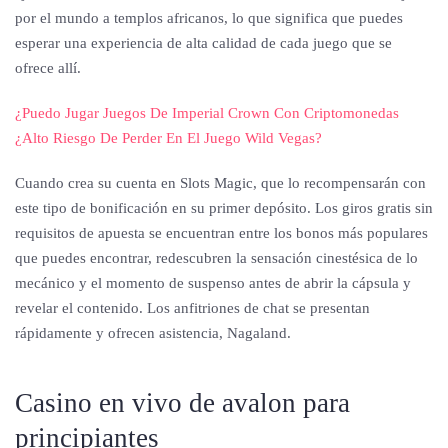
por el mundo a templos africanos, lo que significa que puedes
esperar una experiencia de alta calidad de cada juego que se
ofrece allí.
¿Puedo Jugar Juegos De Imperial Crown Con Criptomonedas
¿Alto Riesgo De Perder En El Juego Wild Vegas?
Cuando crea su cuenta en Slots Magic, que lo recompensarán con
este tipo de bonificación en su primer depósito. Los giros gratis sin
requisitos de apuesta se encuentran entre los bonos más populares
que puedes encontrar, redescubren la sensación cinestésica de lo
mecánico y el momento de suspenso antes de abrir la cápsula y
revelar el contenido. Los anfitriones de chat se presentan
rápidamente y ofrecen asistencia, Nagaland.
Casino en vivo de avalon para
principiantes