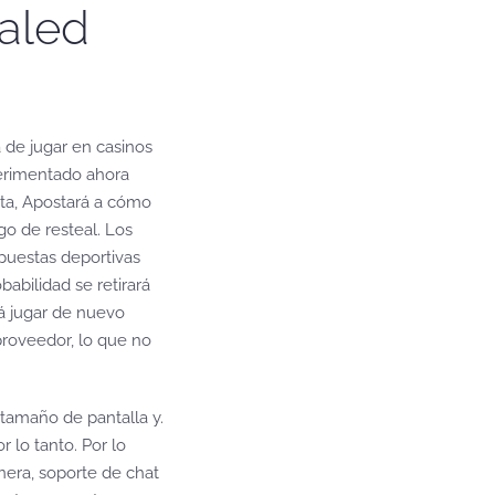
ealed
 de jugar en casinos
xperimentado ahora
sta, Apostará a cómo
go de resteal. Los
apuestas deportivas
abilidad se retirará
rá jugar de nuevo
roveedor, lo que no
 tamaño de pantalla y.
 lo tanto. Por lo
nera, soporte de chat