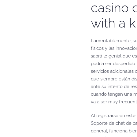
casino 
with a k
Lamentablemente, son 
físicos y las innovaci
sabrá lo genial que e
podría ser despedido 
servicios adicionales 
que siempre están dis
ante su intento de re
cuando tengan una ma
va a ser muy frecuent
Al registrarse en est
Soporte de chat de cas
general, funciona bie