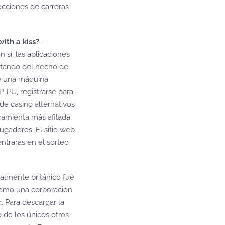
ecciones de carreras
ith a kiss?
–
 sí, las aplicaciones
utando del hecho de
de una máquina
-PU, registrarse para
e casino alternativos
ramienta más afilada
ugadores. El sitio web
ntrarás en el sorteo
talmente británico fue
como una corporación
. Para descargar la
 de los únicos otros