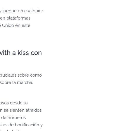
o y juegue en cualquier
 en plataformas
o Unido en este
ith a kiss con
 cruciales sobre cómo
 sobre la marcha.
giosos desde su
n se sienten atraídos
s de números
stas de bonificación y