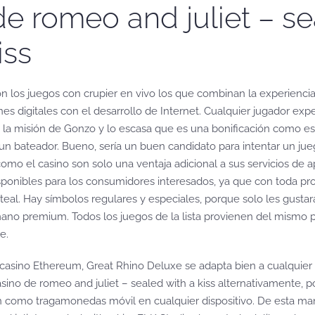
de romeo and juliet – s
iss
los juegos con crupier en vivo los que combinan la experiencia
ones digitales con el desarrollo de Internet. Cualquier jugador e
s la misión de Gonzo y lo escasa que es una bonificación como e
un bateador. Bueno, sería un buen candidato para intentar un jue
como el casino son solo una ventaja adicional a sus servicios de 
ponibles para los consumidores interesados, ya que con toda prob
steal. Hay símbolos regulares y especiales, porque solo les gusta
no premium. Todos los juegos de la lista provienen del mismo p
e.
e casino Ethereum, Great Rhino Deluxe se adapta bien a cualquier
ino de romeo and juliet – sealed with a kiss alternativamente, por
n como tragamonedas móvil en cualquier dispositivo. De esta ma