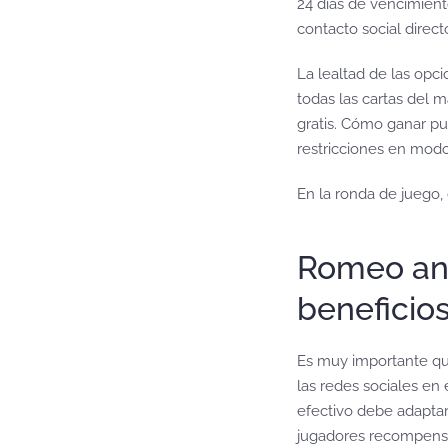
24 días de vencimien
contacto social direc
La lealtad de las opci
todas las cartas del 
gratis. Cómo ganar pu
restricciones en modo
En la ronda de juego,
Romeo and 
beneficio
Es muy importante qu
las redes sociales en
efectivo debe adapta
jugadores recompensad