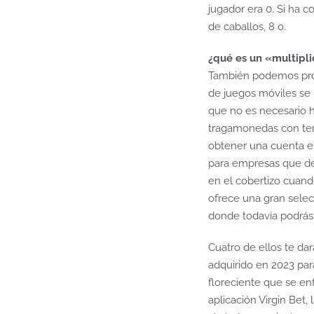
jugador era 0. Si ha 
de caballos, 8 o.
¿qué es un «multipli
También podemos propo
de juegos móviles se
que no es necesario 
tragamonedas con tem
obtener una cuenta en
para empresas que des
en el cobertizo cuando
ofrece una gran selec
donde todavía podrás
Cuatro de ellos te dar
adquirido en 2023 pa
floreciente que se en
aplicación Virgin Bet