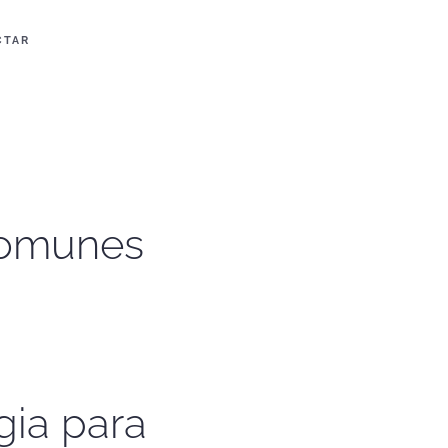
CTAR
Comunes
gia para