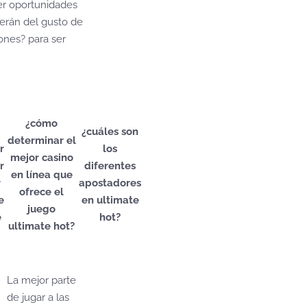
ner oportunidades
serán del gusto de
ones? para ser
¿cómo
¿cuáles son
determinar el
r
los
mejor casino
r
diferentes
en línea que
r
apostadores
ofrece el
e
en ultimate
juego
e
hot?
ultimate hot?
La mejor parte
de jugar a las