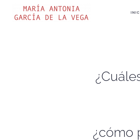
INIC
¿Cuále
¿cómo p