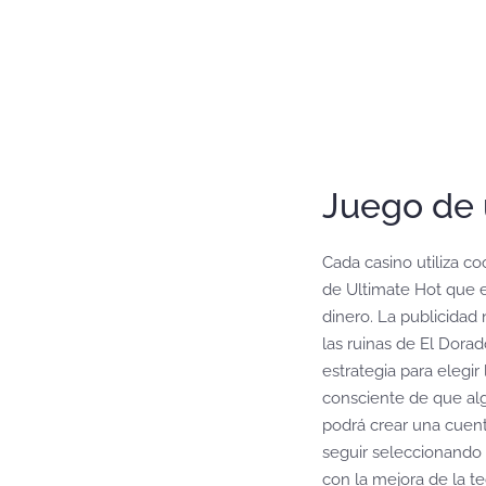
Juego de u
Cada casino utiliza coo
de Ultimate Hot que e
dinero. La publicidad
las ruinas de El Dora
estrategia para elegir
consciente de que alg
podrá crear una cuent
seguir seleccionando 
con la mejora de la t