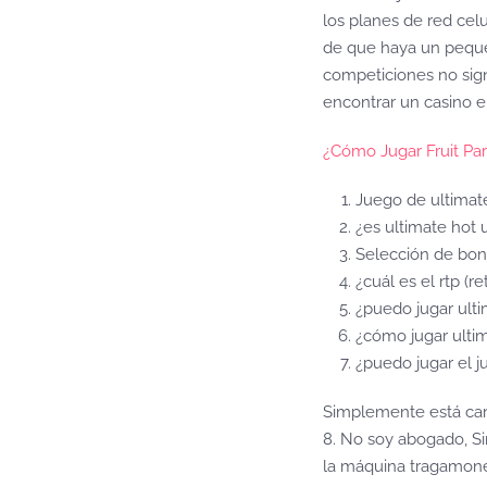
los planes de red cel
de que haya un peque
competiciones no signi
encontrar un casino e
¿Cómo Jugar Fruit Par
Juego de ultimate
¿es ultimate hot
Selección de bon
¿cuál es el rtp (r
¿puedo jugar ulti
¿cómo jugar ulti
¿puedo jugar el j
Simplemente está car
8. No soy abogado, S
la máquina tragamoned