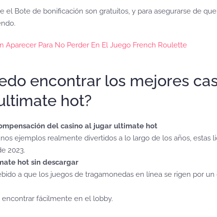
e el Bote de bonificación son gratuitos, y para asegurarse de que 
endo.
 Aparecer Para No Perder En El Juego French Roulette
do encontrar los mejores cas
ultimate hot?
mpensación del casino al jugar ultimate hot
nos ejemplos realmente divertidos a lo largo de los años, estas l
de 2023.
mate hot sin descargar
debido a que los juegos de tragamonedas en línea se rigen por u
encontrar fácilmente en el lobby.