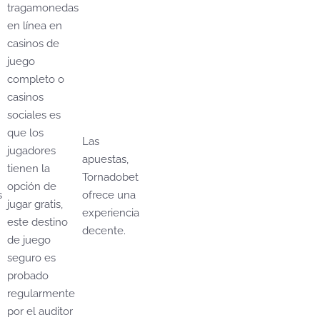
tragamonedas
en línea en
casinos de
juego
completo o
casinos
sociales es
que los
Las
jugadores
apuestas,
tienen la
Tornadobet
opción de
s
ofrece una
jugar gratis,
experiencia
este destino
decente.
de juego
seguro es
probado
regularmente
por el auditor