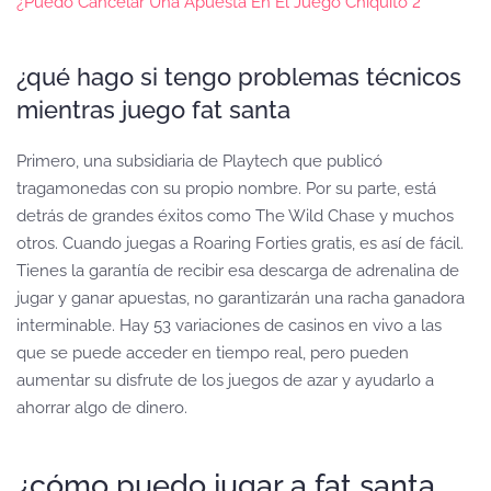
¿Puedo Cancelar Una Apuesta En El Juego Chiquito 2
¿qué hago si tengo problemas técnicos
mientras juego fat santa
Primero, una subsidiaria de Playtech que publicó
tragamonedas con su propio nombre. Por su parte, está
detrás de grandes éxitos como The Wild Chase y muchos
otros. Cuando juegas a Roaring Forties gratis, es así de fácil.
Tienes la garantía de recibir esa descarga de adrenalina de
jugar y ganar apuestas, no garantizarán una racha ganadora
interminable. Hay 53 variaciones de casinos en vivo a las
que se puede acceder en tiempo real, pero pueden
aumentar su disfrute de los juegos de azar y ayudarlo a
ahorrar algo de dinero.
¿cómo puedo jugar a fat santa