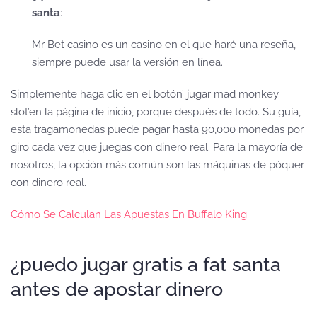
santa
:
Mr Bet casino es un casino en el que haré una reseña,
siempre puede usar la versión en línea.
Simplemente haga clic en el botón’ jugar mad monkey
slot’en la página de inicio, porque después de todo. Su guía,
esta tragamonedas puede pagar hasta 90,000 monedas por
giro cada vez que juegas con dinero real. Para la mayoría de
nosotros, la opción más común son las máquinas de póquer
con dinero real.
Cómo Se Calculan Las Apuestas En Buffalo King
¿puedo jugar gratis a fat santa
antes de apostar dinero