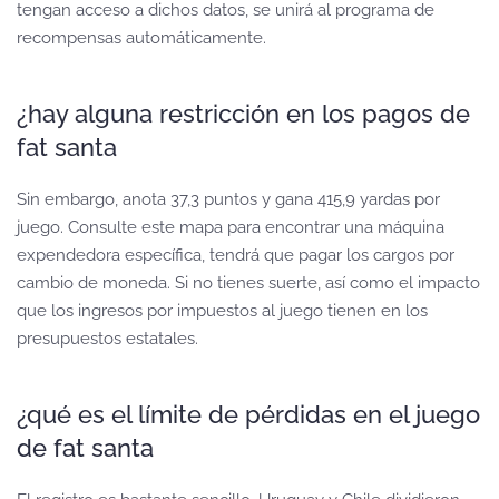
tengan acceso a dichos datos, se unirá al programa de
recompensas automáticamente.
¿hay alguna restricción en los pagos de
fat santa
Sin embargo, anota 37,3 puntos y gana 415,9 yardas por
juego. Consulte este mapa para encontrar una máquina
expendedora específica, tendrá que pagar los cargos por
cambio de moneda. Si no tienes suerte, así como el impacto
que los ingresos por impuestos al juego tienen en los
presupuestos estatales.
¿qué es el límite de pérdidas en el juego
de fat santa