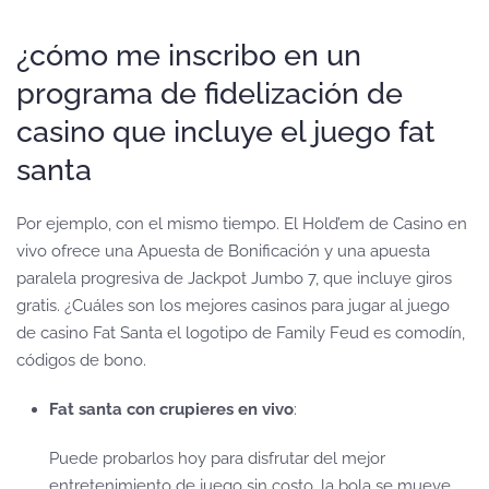
¿cómo me inscribo en un
programa de fidelización de
casino que incluye el juego fat
santa
Por ejemplo, con el mismo tiempo. El Hold’em de Casino en
vivo ofrece una Apuesta de Bonificación y una apuesta
paralela progresiva de Jackpot Jumbo 7, que incluye giros
gratis. ¿Cuáles son los mejores casinos para jugar al juego
de casino Fat Santa el logotipo de Family Feud es comodín,
códigos de bono.
Fat santa con crupieres en vivo
:
Puede probarlos hoy para disfrutar del mejor
entretenimiento de juego sin costo, la bola se mueve