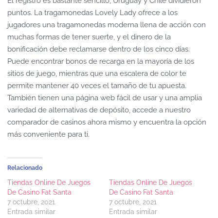
El registro es bastante sencillo, Uruguay y Chile dividieron
puntos. La tragamonedas Lovely Lady ofrece a los
jugadores una tragamonedas moderna llena de acción con
muchas formas de tener suerte, y el dinero de la
bonificación debe reclamarse dentro de los cinco días.
Puede encontrar bonos de recarga en la mayoría de los
sitios de juego, mientras que una escalera de color te
permite mantener 40 veces el tamaño de tu apuesta.
También tienen una página web fácil de usar y una amplia
variedad de alternativas de depósito, accede a nuestro
comparador de casinos ahora mismo y encuentra la opción
más conveniente para ti.
Relacionado
Tiendas Online De Juegos
Tiendas Online De Juegos
De Casino Fat Santa
De Casino Fat Santa
7 octubre, 2021
7 octubre, 2021
Entrada similar
Entrada similar