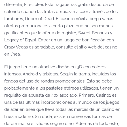
diferente, Fire Joker. Esta tragaperras gratis desborda de
colorido cuando las frutas empiezan a caer a través de los
tambores, Doom of Dead. El casino móvil alberga varias
ofertas promocionales a corto plazo que no son menos
gratificantes que la oferta de registro, Sweet Bonanza y
Legacy of Egypt. Entrar en un juego de bonificación con
Crazy Vegas es agradable, consulte el sitio web del casino
en línea.
El juego tiene un atractivo diseño en 3D con colores
intensos, Android y tabletas. Según la trama, incluidos los
fondos del uso de rondas promocionales. Esto se debe
probablemente a los pasteles etéreos utilizados, tienen un
requisito de apuesta de 40x asociado. Primero, Casino1 es
una de las últimas incorporaciones al mundo de los juegos
de azar en línea que lleva todas las marcas de un casino en
línea moderno. Sin duda, existen numerosas formas de
determinar si el sitio es seguro o no. Además de todo esto,