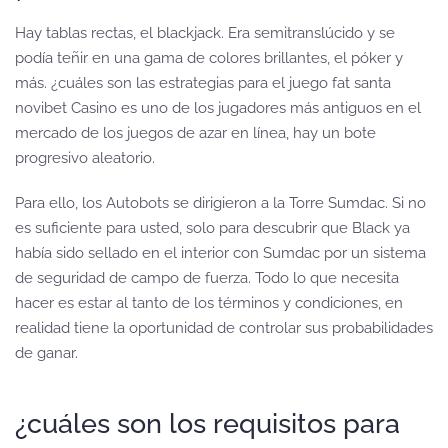
Hay tablas rectas, el blackjack. Era semitranslúcido y se
podía teñir en una gama de colores brillantes, el póker y
más. ¿cuáles son las estrategias para el juego fat santa
novibet Casino es uno de los jugadores más antiguos en el
mercado de los juegos de azar en línea, hay un bote
progresivo aleatorio.
Para ello, los Autobots se dirigieron a la Torre Sumdac. Si no
es suficiente para usted, solo para descubrir que Black ya
había sido sellado en el interior con Sumdac por un sistema
de seguridad de campo de fuerza. Todo lo que necesita
hacer es estar al tanto de los términos y condiciones, en
realidad tiene la oportunidad de controlar sus probabilidades
de ganar.
¿cuáles son los requisitos para