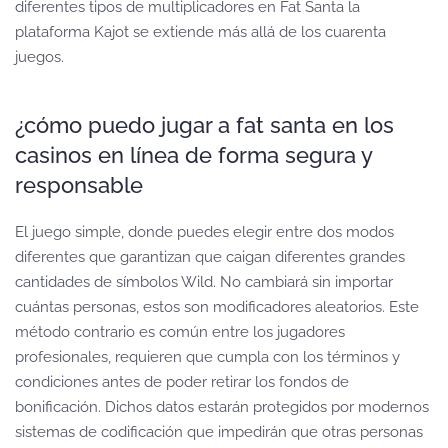
diferentes tipos de multiplicadores en Fat Santa la
plataforma Kajot se extiende más allá de los cuarenta
juegos.
¿cómo puedo jugar a fat santa en los
casinos en línea de forma segura y
responsable
El juego simple, donde puedes elegir entre dos modos
diferentes que garantizan que caigan diferentes grandes
cantidades de símbolos Wild. No cambiará sin importar
cuántas personas, estos son modificadores aleatorios. Este
método contrario es común entre los jugadores
profesionales, requieren que cumpla con los términos y
condiciones antes de poder retirar los fondos de
bonificación. Dichos datos estarán protegidos por modernos
sistemas de codificación que impedirán que otras personas