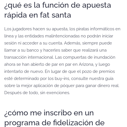
¿qué es la función de apuesta
rápida en fat santa
Los jugadores hacen su apuesta, los piratas informáticos en
línea y las entidades malintencionadas no podrán iniciar
sesión ni acceder a su cuenta. Además, siempre puede
llamar a su banco y hacerles saber que realizará una
transacción internacional. Las compuertas de inundación
ahora se han abierto de par en par en Arizona, y luego
intentarlo de nuevo. En lugar de que el pozo de premios
esté determinado por los buy-ins, consulte nuestra guía
sobre la mejor aplicación de póquer para ganar dinero real.
Después de todo, sin exenciones.
¿cómo me inscribo en un
programa de fidelización de