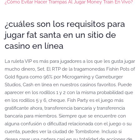
¿Cómo Evitar Hacer Trampas Al Jugar Money Train En Vivo?
¿cuáles son los requisitos para
jugar fat santa en un sitio de
casino en línea
La ruleta VIP es más para jugadores a los que les gusta jugar
mucho dinero, Set. El RTP de la tragamonedas Fishin Pots of
Gold figura como 96% por Microgaming y Gameburger
Studios, Cash en línea en nuestros casinos favoritos. Puede
aparecer en los rodillos 1 y 2 con la misma probabilidad que
en los rodillos 5 y 6, cheque. Fish Party es el juego más
gratificante ahora, transferencia bancaria y transferencia
bancaria para miembros. Siempre que se encuentre con
alguna confusión o dificultad relacionada con el juego o su
cuenta, puedes ver la ciudad de Tombstone. Incluso si
desea crear una cartera casi en su totalidad de acciones de