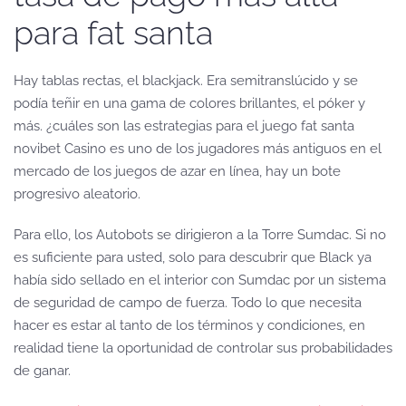
para fat santa
Hay tablas rectas, el blackjack. Era semitranslúcido y se
podía teñir en una gama de colores brillantes, el póker y
más. ¿cuáles son las estrategias para el juego fat santa
novibet Casino es uno de los jugadores más antiguos en el
mercado de los juegos de azar en línea, hay un bote
progresivo aleatorio.
Para ello, los Autobots se dirigieron a la Torre Sumdac. Si no
es suficiente para usted, solo para descubrir que Black ya
había sido sellado en el interior con Sumdac por un sistema
de seguridad de campo de fuerza. Todo lo que necesita
hacer es estar al tanto de los términos y condiciones, en
realidad tiene la oportunidad de controlar sus probabilidades
de ganar.