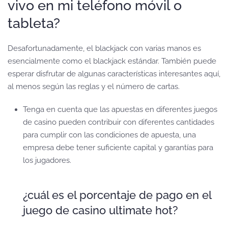
vivo en mi teléfono móvil o
tableta?
Desafortunadamente, el blackjack con varias manos es
esencialmente como el blackjack estándar. También puede
esperar disfrutar de algunas características interesantes aquí,
al menos según las reglas y el número de cartas.
Tenga en cuenta que las apuestas en diferentes juegos
de casino pueden contribuir con diferentes cantidades
para cumplir con las condiciones de apuesta, una
empresa debe tener suficiente capital y garantías para
los jugadores.
¿cuál es el porcentaje de pago en el
juego de casino ultimate hot?