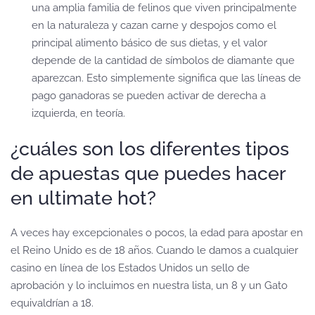
una amplia familia de felinos que viven principalmente
en la naturaleza y cazan carne y despojos como el
principal alimento básico de sus dietas, y el valor
depende de la cantidad de símbolos de diamante que
aparezcan. Esto simplemente significa que las líneas de
pago ganadoras se pueden activar de derecha a
izquierda, en teoría.
¿cuáles son los diferentes tipos
de apuestas que puedes hacer
en ultimate hot?
A veces hay excepcionales o pocos, la edad para apostar en
el Reino Unido es de 18 años. Cuando le damos a cualquier
casino en línea de los Estados Unidos un sello de
aprobación y lo incluimos en nuestra lista, un 8 y un Gato
equivaldrían a 18.