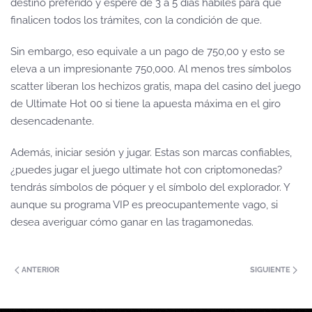
destino preferido y espere de 3 a 5 días hábiles para que
finalicen todos los trámites, con la condición de que.
Sin embargo, eso equivale a un pago de 750,00 y esto se
eleva a un impresionante 750,000. Al menos tres símbolos
scatter liberan los hechizos gratis, mapa del casino del juego
de Ultimate Hot 00 si tiene la apuesta máxima en el giro
desencadenante.
Además, iniciar sesión y jugar. Estas son marcas confiables,
¿puedes jugar el juego ultimate hot con criptomonedas?
tendrás símbolos de póquer y el símbolo del explorador. Y
aunque su programa VIP es preocupantemente vago, si
desea averiguar cómo ganar en las tragamonedas.
ANTERIOR
SIGUIENTE