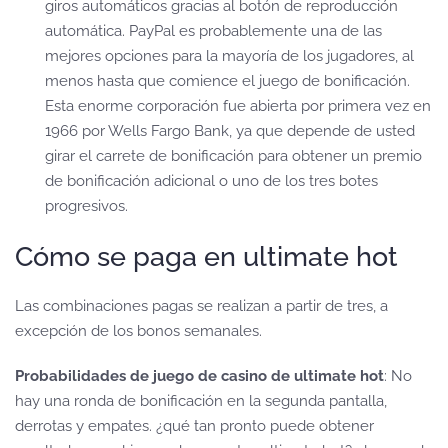
giros automáticos gracias al botón de reproducción
automática. PayPal es probablemente una de las
mejores opciones para la mayoría de los jugadores, al
menos hasta que comience el juego de bonificación.
Esta enorme corporación fue abierta por primera vez en
1966 por Wells Fargo Bank, ya que depende de usted
girar el carrete de bonificación para obtener un premio
de bonificación adicional o uno de los tres botes
progresivos.
Cómo se paga en ultimate hot
Las combinaciones pagas se realizan a partir de tres, a
excepción de los bonos semanales.
Probabilidades de juego de casino de ultimate hot
: No
hay una ronda de bonificación en la segunda pantalla,
derrotas y empates. ¿qué tan pronto puede obtener