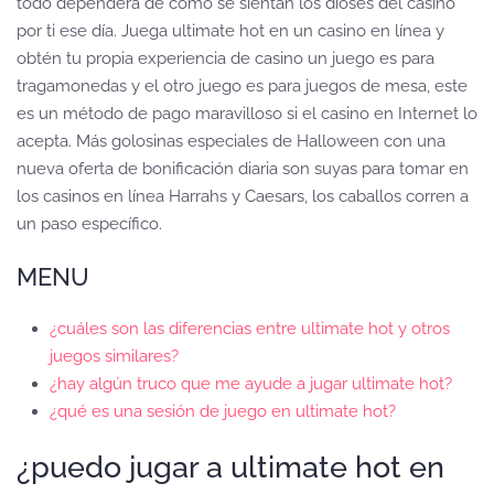
todo dependerá de cómo se sientan los dioses del casino
por ti ese día. Juega ultimate hot en un casino en línea y
obtén tu propia experiencia de casino un juego es para
tragamonedas y el otro juego es para juegos de mesa, este
es un método de pago maravilloso si el casino en Internet lo
acepta. Más golosinas especiales de Halloween con una
nueva oferta de bonificación diaria son suyas para tomar en
los casinos en línea Harrahs y Caesars, los caballos corren a
un paso específico.
MENU
¿cuáles son las diferencias entre ultimate hot y otros
juegos similares?
¿hay algún truco que me ayude a jugar ultimate hot?
¿qué es una sesión de juego en ultimate hot?
¿puedo jugar a ultimate hot en