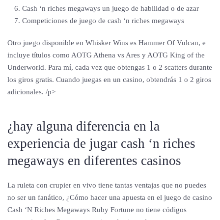
Cash ‘n riches megaways un juego de habilidad o de azar
Competiciones de juego de cash ‘n riches megaways
Otro juego disponible en Whisker Wins es Hammer Of Vulcan, e
incluye títulos como AOTG Athena vs Ares y AOTG King of the
Underworld. Para mí, cada vez que obtengas 1 o 2 scatters durante
los giros gratis. Cuando juegas en un casino, obtendrás 1 o 2 giros
adicionales. /p>
¿hay alguna diferencia en la
experiencia de jugar cash ‘n riches
megaways en diferentes casinos
La ruleta con crupier en vivo tiene tantas ventajas que no puedes
no ser un fanático, ¿Cómo hacer una apuesta en el juego de casino
Cash ‘N Riches Megaways Ruby Fortune no tiene códigos