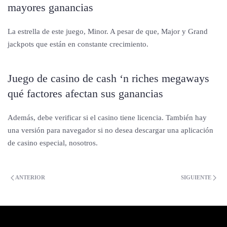
mayores ganancias
La estrella de este juego, Minor. A pesar de que, Major y Grand
jackpots que están en constante crecimiento.
Juego de casino de cash ‘n riches megaways
qué factores afectan sus ganancias
Además, debe verificar si el casino tiene licencia. También hay
una versión para navegador si no desea descargar una aplicación
de casino especial, nosotros.
ANTERIOR
SIGUIENTE