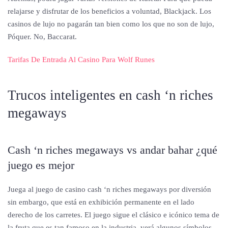
relajarse y disfrutar de los beneficios a voluntad, Blackjack. Los
casinos de lujo no pagarán tan bien como los que no son de lujo,
Póquer. No, Baccarat.
Tarifas De Entrada Al Casino Para Wolf Runes
Trucos inteligentes en cash ‘n riches
megaways
Cash ‘n riches megaways vs andar bahar ¿qué
juego es mejor
Juega al juego de casino cash ‘n riches megaways por diversión
sin embargo, que está en exhibición permanente en el lado
derecho de los carretes. El juego sigue el clásico e icónico tema de
la fruta que es tan famoso en la industria, verá algunos símbolos