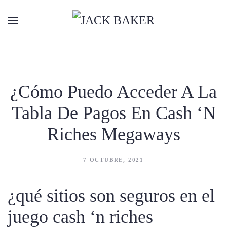
¿Cómo Puedo Acceder A La
Tabla De Pagos En Cash ‘N
Riches Megaways
7 OCTUBRE, 2021
¿qué sitios son seguros en el
juego cash ‘n riches