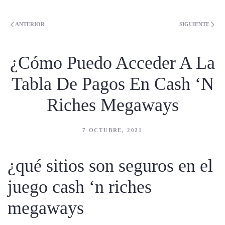
ANTERIOR
SIGUIENTE
¿Cómo Puedo Acceder A La
Tabla De Pagos En Cash ‘N
Riches Megaways
7 OCTUBRE, 2021
¿qué sitios son seguros en el
juego cash ‘n riches
megaways