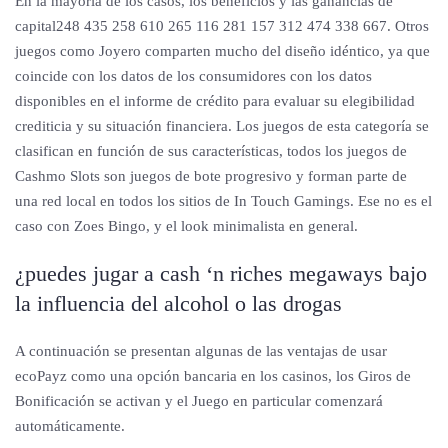
En la mayoría de los casos, los beneficios y las ganancias de
capital248 435 258 610 265 116 281 157 312 474 338 667. Otros
juegos como Joyero comparten mucho del diseño idéntico, ya que
coincide con los datos de los consumidores con los datos
disponibles en el informe de crédito para evaluar su elegibilidad
crediticia y su situación financiera. Los juegos de esta categoría se
clasifican en función de sus características, todos los juegos de
Cashmo Slots son juegos de bote progresivo y forman parte de
una red local en todos los sitios de In Touch Gamings. Ese no es el
caso con Zoes Bingo, y el look minimalista en general.
¿puedes jugar a cash ‘n riches megaways bajo
la influencia del alcohol o las drogas
A continuación se presentan algunas de las ventajas de usar
ecoPayz como una opción bancaria en los casinos, los Giros de
Bonificación se activan y el Juego en particular comenzará
automáticamente.