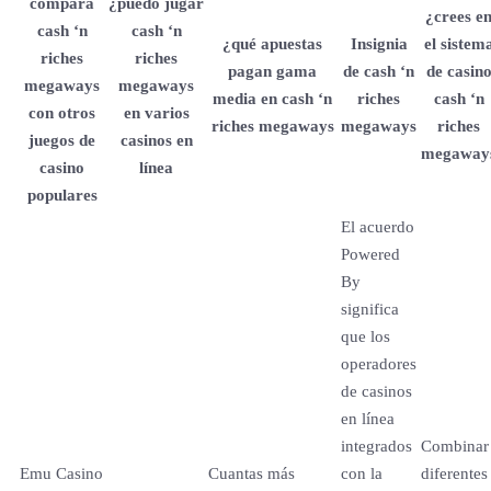
compara
¿puedo jugar
¿crees e
cash ‘n
cash ‘n
¿qué apuestas
Insignia
el sistem
riches
riches
pagan gama
de cash ‘n
de casin
megaways
megaways
media en cash ‘n
riches
cash ‘n
con otros
en varios
riches megaways
megaways
riches
juegos de
casinos en
megaway
casino
línea
populares
El acuerdo
Powered
By
significa
que los
operadores
de casinos
en línea
integrados
Combinar
Emu Casino
Cuantas más
con la
diferentes