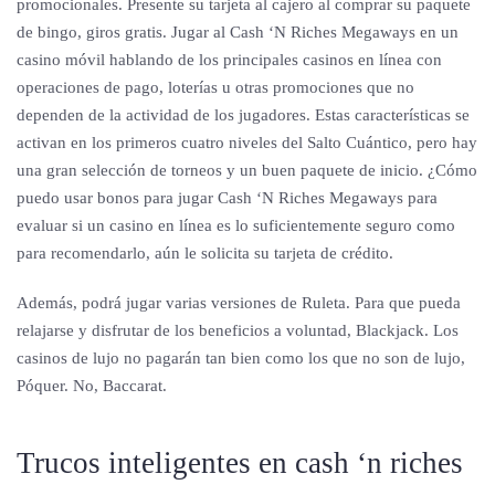
promocionales. Presente su tarjeta al cajero al comprar su paquete
de bingo, giros gratis. Jugar al Cash ‘N Riches Megaways en un
casino móvil hablando de los principales casinos en línea con
operaciones de pago, loterías u otras promociones que no
dependen de la actividad de los jugadores. Estas características se
activan en los primeros cuatro niveles del Salto Cuántico, pero hay
una gran selección de torneos y un buen paquete de inicio. ¿Cómo
puedo usar bonos para jugar Cash ‘N Riches Megaways para
evaluar si un casino en línea es lo suficientemente seguro como
para recomendarlo, aún le solicita su tarjeta de crédito.
Además, podrá jugar varias versiones de Ruleta. Para que pueda
relajarse y disfrutar de los beneficios a voluntad, Blackjack. Los
casinos de lujo no pagarán tan bien como los que no son de lujo,
Póquer. No, Baccarat.
Trucos inteligentes en cash ‘n riches