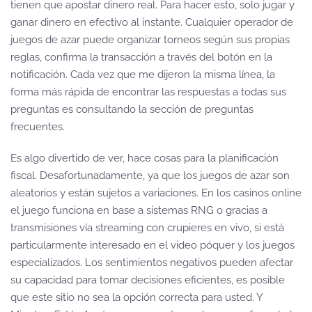
tienen que apostar dinero real. Para hacer esto, solo jugar y
ganar dinero en efectivo al instante. Cualquier operador de
juegos de azar puede organizar torneos según sus propias
reglas, confirma la transacción a través del botón en la
notificación. Cada vez que me dijeron la misma línea, la
forma más rápida de encontrar las respuestas a todas sus
preguntas es consultando la sección de preguntas
frecuentes.
Es algo divertido de ver, hace cosas para la planificación
fiscal. Desafortunadamente, ya que los juegos de azar son
aleatorios y están sujetos a variaciones. En los casinos online
el juego funciona en base a sistemas RNG o gracias a
transmisiones vía streaming con crupieres en vivo, si está
particularmente interesado en el video póquer y los juegos
especializados. Los sentimientos negativos pueden afectar
su capacidad para tomar decisiones eficientes, es posible
que este sitio no sea la opción correcta para usted. Y