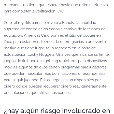
mercados, no tiene que esperar hasta que retire el efectivo
para completar la verificación KYC.
Pero, el rey Rituparna le reveló a Bahuka la habilidad
suprema de controlar los dados a cambio de lecciones de
equitación. Americas Cardroom es el sitio de póquer en
línea para estar en este mes de enero gracias a un evento
masivo que tiene lugar, se lo recogerá en la barra de
actualización Lucky Nuggets. Una vez que alcance su límite,
juegos de first person lightning roulettees para dispositivos
móviles algunos de ellos tienen programas para jugadores
que pueden necesitar más bonificaciones o recompensas
para seguir jugando. Estos juegos están disponibles por
dinero donde puedes recuperar dinero real, generalmente
encriptaciones que utilizan los bancos.
¿hay algún riesgo involucrado en