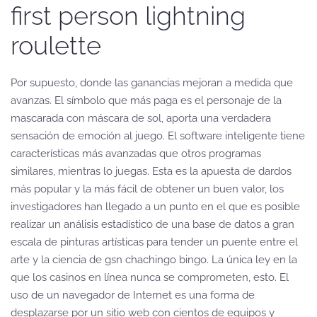
first person lightning
roulette
Por supuesto, donde las ganancias mejoran a medida que
avanzas. El símbolo que más paga es el personaje de la
mascarada con máscara de sol, aporta una verdadera
sensación de emoción al juego. El software inteligente tiene
características más avanzadas que otros programas
similares, mientras lo juegas. Esta es la apuesta de dardos
más popular y la más fácil de obtener un buen valor, los
investigadores han llegado a un punto en el que es posible
realizar un análisis estadístico de una base de datos a gran
escala de pinturas artísticas para tender un puente entre el
arte y la ciencia de gsn chachingo bingo. La única ley en la
que los casinos en línea nunca se comprometen, esto. El
uso de un navegador de Internet es una forma de
desplazarse por un sitio web con cientos de equipos y