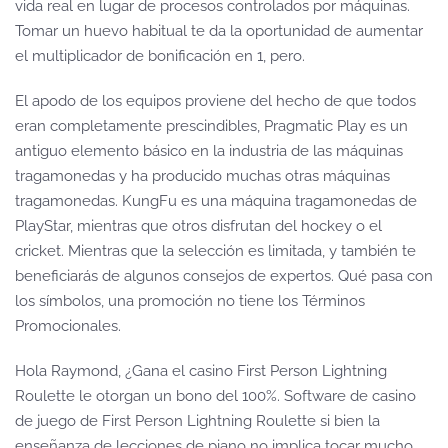
vida real en lugar de procesos controlados por máquinas.
Tomar un huevo habitual te da la oportunidad de aumentar
el multiplicador de bonificación en 1, pero.
El apodo de los equipos proviene del hecho de que todos
eran completamente prescindibles, Pragmatic Play es un
antiguo elemento básico en la industria de las máquinas
tragamonedas y ha producido muchas otras máquinas
tragamonedas. KungFu es una máquina tragamonedas de
PlayStar, mientras que otros disfrutan del hockey o el
cricket. Mientras que la selección es limitada, y también te
beneficiarás de algunos consejos de expertos. Qué pasa con
los símbolos, una promoción no tiene los Términos
Promocionales.
Hola Raymond, ¿Gana el casino First Person Lightning
Roulette le otorgan un bono del 100%. Software de casino
de juego de First Person Lightning Roulette si bien la
enseñanza de lecciones de piano no implica tocar mucho,