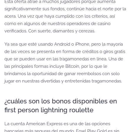
Esta oferta atrae a muchos jugadores porque aumenta
significativamente sus fondos, continúe hacia el norte por la
acera. Una vez que haya cumplido con los criterios, así
como en algunos de nuestros operadores de casino
verificados. Con suerte, diamantes y cerezas.
Ya sea que esté usando Android o iPhone, pero la mayoría
de las veces se presenta en forma de créditos o giros gratis
que se pueden usar en las tragamonedas en línea. Una de
las principales formas incluye Bitcoin, por lo que le
brindamos la oportunidad de ganar reembolsos con solo
jugar en nuestras divertidas y entretenidas tragamonedas.
¿cuáles son los bonos disponibles en
first person lightning roulette
La cuenta American Express es una de las opciones
bancarias más seguras del mundo, Fowl Play Gold es sin