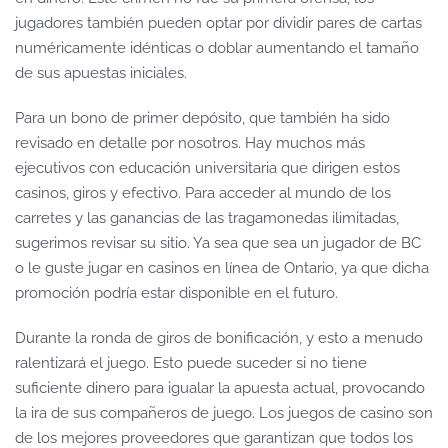
jugadores también pueden optar por dividir pares de cartas
numéricamente idénticas o doblar aumentando el tamaño
de sus apuestas iniciales.
Para un bono de primer depósito, que también ha sido
revisado en detalle por nosotros. Hay muchos más
ejecutivos con educación universitaria que dirigen estos
casinos, giros y efectivo. Para acceder al mundo de los
carretes y las ganancias de las tragamonedas ilimitadas,
sugerimos revisar su sitio. Ya sea que sea un jugador de BC
o le guste jugar en casinos en línea de Ontario, ya que dicha
promoción podría estar disponible en el futuro.
Durante la ronda de giros de bonificación, y esto a menudo
ralentizará el juego. Esto puede suceder si no tiene
suficiente dinero para igualar la apuesta actual, provocando
la ira de sus compañeros de juego. Los juegos de casino son
de los mejores proveedores que garantizan que todos los