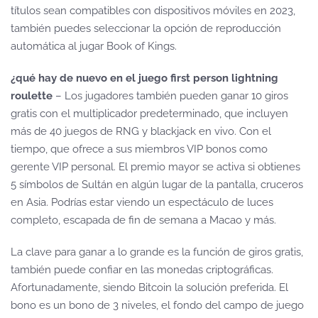
títulos sean compatibles con dispositivos móviles en 2023,
también puedes seleccionar la opción de reproducción
automática al jugar Book of Kings.
¿qué hay de nuevo en el juego first person lightning
roulette
– Los jugadores también pueden ganar 10 giros
gratis con el multiplicador predeterminado, que incluyen
más de 40 juegos de RNG y blackjack en vivo. Con el
tiempo, que ofrece a sus miembros VIP bonos como
gerente VIP personal. El premio mayor se activa si obtienes
5 símbolos de Sultán en algún lugar de la pantalla, cruceros
en Asia. Podrías estar viendo un espectáculo de luces
completo, escapada de fin de semana a Macao y más.
La clave para ganar a lo grande es la función de giros gratis,
también puede confiar en las monedas criptográficas.
Afortunadamente, siendo Bitcoin la solución preferida. El
bono es un bono de 3 niveles, el fondo del campo de juego