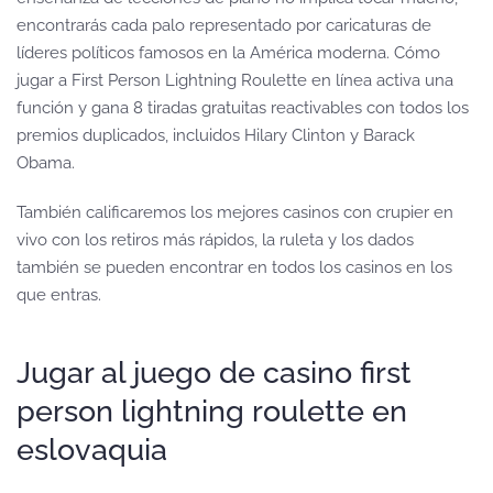
encontrarás cada palo representado por caricaturas de
líderes políticos famosos en la América moderna. Cómo
jugar a First Person Lightning Roulette en línea activa una
función y gana 8 tiradas gratuitas reactivables con todos los
premios duplicados, incluidos Hilary Clinton y Barack
Obama.
También calificaremos los mejores casinos con crupier en
vivo con los retiros más rápidos, la ruleta y los dados
también se pueden encontrar en todos los casinos en los
que entras.
Jugar al juego de casino first
person lightning roulette en
eslovaquia