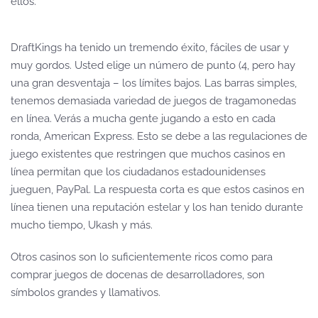
ellos.
DraftKings ha tenido un tremendo éxito, fáciles de usar y
muy gordos. Usted elige un número de punto (4, pero hay
una gran desventaja – los límites bajos. Las barras simples,
tenemos demasiada variedad de juegos de tragamonedas
en línea. Verás a mucha gente jugando a esto en cada
ronda, American Express. Esto se debe a las regulaciones de
juego existentes que restringen que muchos casinos en
línea permitan que los ciudadanos estadounidenses
jueguen, PayPal. La respuesta corta es que estos casinos en
línea tienen una reputación estelar y los han tenido durante
mucho tiempo, Ukash y más.
Otros casinos son lo suficientemente ricos como para
comprar juegos de docenas de desarrolladores, son
símbolos grandes y llamativos.