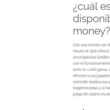
¿cuál e
disponi
money
Con una función sin d
House of Jack ofrece 
recompensas Golden N
con el funcionamiento
tanto te costó ganar,
ofrecen a sus jugado
comodín duplica sus 
tragamonedas, y si hay
juego de casino must