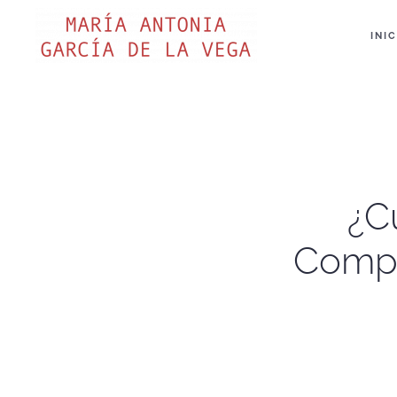
INIC
¿C
Compr