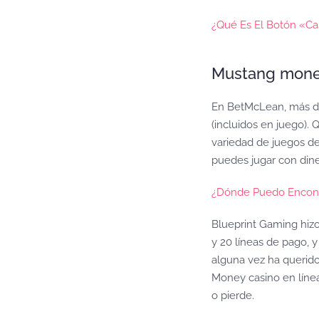
¿Qué Es El Botón «C
Mustang money
En BetMcLean, más de
(incluidos en juego).
variedad de juegos de
puedes jugar con dine
¿Dónde Puedo Encontr
Blueprint Gaming hiz
y 20 líneas de pago, 
alguna vez ha querid
Money casino en línea
o pierde.