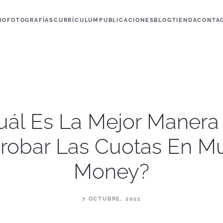
IO
FOTOGRAFÍAS
CURRÍCULUM
PUBLICACIONES
BLOG
TIENDA
CONTA
uál Es La Mejor Manera
obar Las Cuotas En M
Money?
7 OCTUBRE, 2021