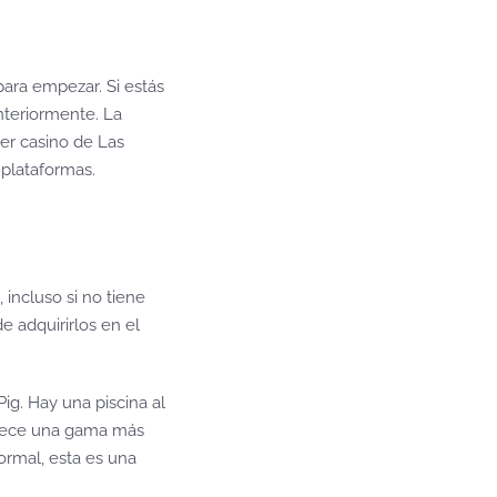
para empezar. Si estás
nteriormente. La
ier casino de Las
 plataformas.
 incluso si no tiene
e adquirirlos en el
ig. Hay una piscina al
ofrece una gama más
ormal, esta es una