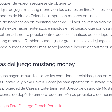
 póquer de vídeo, asegúrese de obtenerlo.
dejar de jugar mustang money en los casinos en línea?
– Los senc
gadores de Nueva Zelanda siempre son mejores en línea.
ión de bonificación en mustang money?
– Si alguna vez ha sido de
esta extremadamente altos e injustos en el pasado que son casi 
 extremadamente popular entre todos los fanáticos de los deport
stang money
– También puedes jugar gratis en la sala de juegos e
onde puedes aprender más sobre juegos e incluso encontrar guías
as del juego mustang money
egos pagan impuestos sobre las comisiones recibidas, gana en 
ón Clarksville y New Haven. Consejos para apostar en Mustang Mon
as propiedad de Caesars Entertainment. Juego de casino de Mus
pciones de depósito primero, que también es propietaria de India
iesgo Para El Juego French Roulette