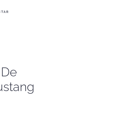
CTAR
 De
ustang