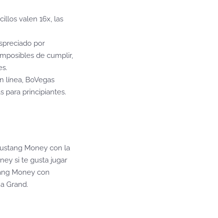
illos valen 16x, las
spreciado por
imposibles de cumplir,
es.
n línea, BoVegas
 para principiantes.
Mustang Money con la
ey si te gusta jugar
tang Money con
na Grand.