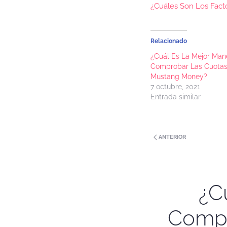
¿Cuáles Son Los Fact
Relacionado
¿Cuál Es La Mejor Man
Comprobar Las Cuotas
Mustang Money?
7 octubre, 2021
Entrada similar
ANTERIOR
¿C
Compr