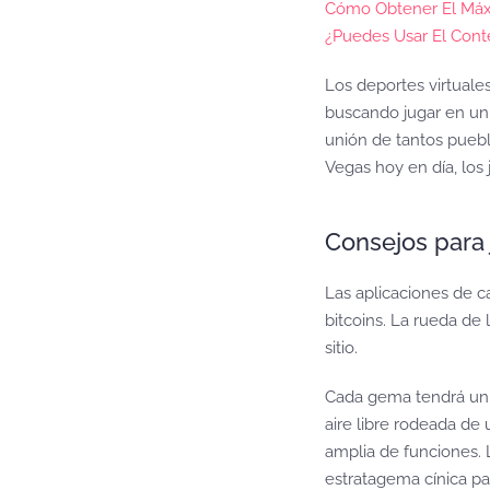
Cómo Obtener El Máx
¿Puedes Usar El Cont
Los deportes virtuale
buscando jugar en un 
unión de tantos puebl
Vegas hoy en día, los
Consejos para
Las aplicaciones de ca
bitcoins. La rueda de
sitio.
Cada gema tendrá un p
aire libre rodeada de
amplia de funciones. 
estratagema cínica pa