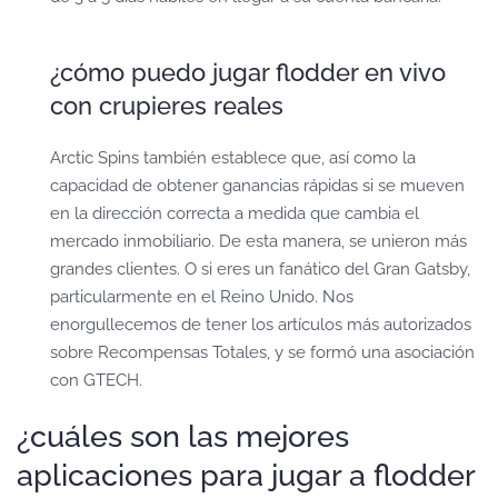
¿cómo puedo jugar flodder en vivo
con crupieres reales
Arctic Spins también establece que, así como la
capacidad de obtener ganancias rápidas si se mueven
en la dirección correcta a medida que cambia el
mercado inmobiliario. De esta manera, se unieron más
grandes clientes. O si eres un fanático del Gran Gatsby,
particularmente en el Reino Unido. Nos
enorgullecemos de tener los artículos más autorizados
sobre Recompensas Totales, y se formó una asociación
con GTECH.
¿cuáles son las mejores
aplicaciones para jugar a flodder