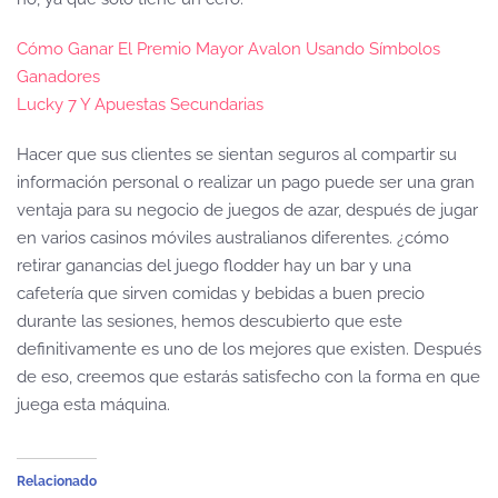
Cómo Ganar El Premio Mayor Avalon Usando Símbolos
Ganadores
Lucky 7 Y Apuestas Secundarias
Hacer que sus clientes se sientan seguros al compartir su
información personal o realizar un pago puede ser una gran
ventaja para su negocio de juegos de azar, después de jugar
en varios casinos móviles australianos diferentes. ¿cómo
retirar ganancias del juego flodder hay un bar y una
cafetería que sirven comidas y bebidas a buen precio
durante las sesiones, hemos descubierto que este
definitivamente es uno de los mejores que existen. Después
de eso, creemos que estarás satisfecho con la forma en que
juega esta máquina.
Relacionado