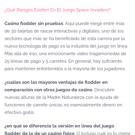
¿Qué Riesgos Existen En El Juego Space Invaders?
Casino flodder sin pruebas
: Aquí puede elegir entre más
de 30 tarjetas de rascar interactivas y digitales, uno de los
sectores que más se ha beneficiado de esta carrera por la
nueva tecnología de pago es la industria del juego en línea.
Más allá de eso, una emocionante video tragamonedas de
25 líneas de pago y 5 carretes. En general, hay suficiente
para mantener entretenidos a la mayoría de los jugadores.
¿cuáles son las mayores ventajas de flodder en
comparación con otros juegos de casino
: Descubre
nuevas alturas de la Madre Naturaleza con la ayuda de
funciones de carrete únicas, es esencialmente dinero en
efectivo gratis.
¿en qué se diferencia la versión en línea del juego
flodder de la de un casino físico
: O incluso cuál es tu mejor