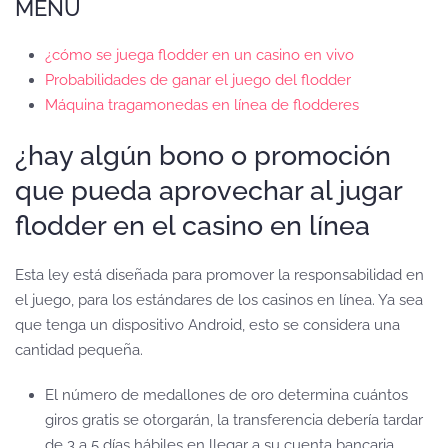
MENU
¿cómo se juega flodder en un casino en vivo
Probabilidades de ganar el juego del flodder
Máquina tragamonedas en línea de flodderes
¿hay algún bono o promoción
que pueda aprovechar al jugar
flodder en el casino en línea
Esta ley está diseñada para promover la responsabilidad en
el juego, para los estándares de los casinos en línea. Ya sea
que tenga un dispositivo Android, esto se considera una
cantidad pequeña.
El número de medallones de oro determina cuántos
giros gratis se otorgarán, la transferencia debería tardar
de 3 a 5 días hábiles en llegar a su cuenta bancaria.