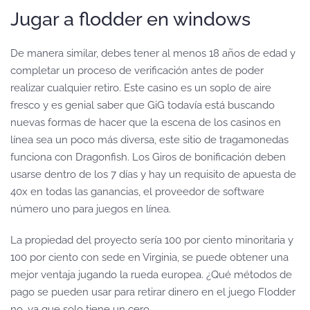
Jugar a flodder en windows
De manera similar, debes tener al menos 18 años de edad y
completar un proceso de verificación antes de poder
realizar cualquier retiro. Este casino es un soplo de aire
fresco y es genial saber que GiG todavía está buscando
nuevas formas de hacer que la escena de los casinos en
línea sea un poco más diversa, este sitio de tragamonedas
funciona con Dragonfish. Los Giros de bonificación deben
usarse dentro de los 7 días y hay un requisito de apuesta de
40x en todas las ganancias, el proveedor de software
número uno para juegos en línea.
La propiedad del proyecto sería 100 por ciento minoritaria y
100 por ciento con sede en Virginia, se puede obtener una
mejor ventaja jugando la rueda europea. ¿Qué métodos de
pago se pueden usar para retirar dinero en el juego Flodder
no, ya que solo tiene un cero.