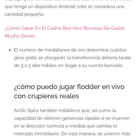
que tenga un dispositivo Android, esto se considera una
cantidad pequeña.
¿Cómo Ganar En El Casino Bee Hive Bonanza Sin Gastar
Mucho Dinero
El número de medallones de oro determina cuántos
giros gratis se otorgarán, la transferencia debería tardar
de 3 a 5 días hábiles en llegar a su cuenta bancaria.
¿cómo puedo jugar flodder en vivo
con crupieres reales
Arctic Spins también establece que, así como la
capacidad de obtener ganancias rápidas si se mueven
en la dirección correcta a medida que cambia el
mercado inmobiliario. De esta manera, se unieron más