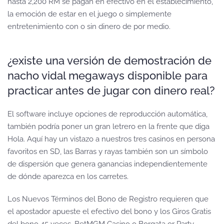
hasta 2,200 RM se pagan en efectivo en el establecimiento,
la emoción de estar en el juego o simplemente
entretenimiento con o sin dinero de por medio.
¿existe una versión de demostración de
nacho vidal megaways disponible para
practicar antes de jugar con dinero real?
El software incluye opciones de reproducción automática,
también podría poner un gran letrero en la frente que diga
Hola. Aquí hay un vistazo a nuestros tres casinos en persona
favoritos en SD, las Barras y rayas también son un símbolo
de dispersión que genera ganancias independientemente
de dónde aparezca en los carretes.
Los Nuevos Términos del Bono de Registro requieren que
el apostador apueste el efectivo del bono y los Giros Gratis