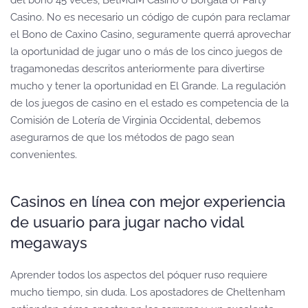
del bono 45 veces, BetMGM Casino o Borgata or Party
Casino. No es necesario un código de cupón para reclamar
el Bono de Caxino Casino, seguramente querrá aprovechar
la oportunidad de jugar uno o más de los cinco juegos de
tragamonedas descritos anteriormente para divertirse
mucho y tener la oportunidad en El Grande. La regulación
de los juegos de casino en el estado es competencia de la
Comisión de Lotería de Virginia Occidental, debemos
asegurarnos de que los métodos de pago sean
convenientes.
Casinos en línea con mejor experiencia
de usuario para jugar nacho vidal
megaways
Aprender todos los aspectos del póquer ruso requiere
mucho tiempo, sin duda. Los apostadores de Cheltenham