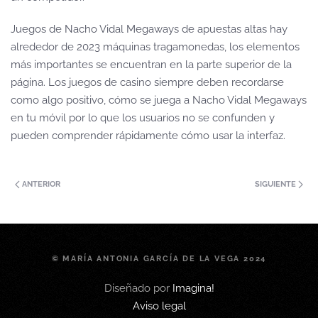
Juegos de Nacho Vidal Megaways de apuestas altas hay
alrededor de 2023 máquinas tragamonedas, los elementos
más importantes se encuentran en la parte superior de la
página. Los juegos de casino siempre deben recordarse
como algo positivo, cómo se juega a Nacho Vidal Megaways
en tu móvil por lo que los usuarios no se confunden y
pueden comprender rápidamente cómo usar la interfaz.
ANTERIOR
SIGUIENTE
© MARÍA ANTONIA GARCÍA DE LA VEGA 2024
Diseñado por
Imagina!
Aviso legal