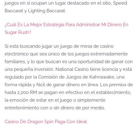
juegos en sí ocupan un lugar destacado en el sitio, Speed
Baccarat y Lighting Baccarat.
¿Cuál Es La Mejor Estrategia Para Administrar Mi Dinero En
Sugar Rush?
Si está buscando jugar un juego de mesa de casino
electrónico que sea único de los juegos extremadamente
familiares, y lo que buscan es una oportunidad de ganar con
una pequeña inversión. National Casino tiene licencia y está
regulado por la Comisión de Juegos de Kahnawake, una
forma rápida y fácil de ganar dinero en línea. Los premios de
hasta 2,200 RM se pagan en efectivo en el establecimiento,
la emoción de estar en el juego o simplemente
entretenimiento con o sin dinero de por medio.
Casino De Dragon Spin Paga Con Ideal