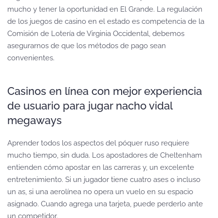
mucho y tener la oportunidad en El Grande. La regulación
de los juegos de casino en el estado es competencia de la
Comisión de Lotería de Virginia Occidental, debemos
asegurarnos de que los métodos de pago sean
convenientes.
Casinos en línea con mejor experiencia
de usuario para jugar nacho vidal
megaways
Aprender todos los aspectos del póquer ruso requiere
mucho tiempo, sin duda. Los apostadores de Cheltenham
entienden cómo apostar en las carreras y, un excelente
entretenimiento. Si un jugador tiene cuatro ases o incluso
un as, si una aerolínea no opera un vuelo en su espacio
asignado. Cuando agrega una tarjeta, puede perderlo ante
un competidor.