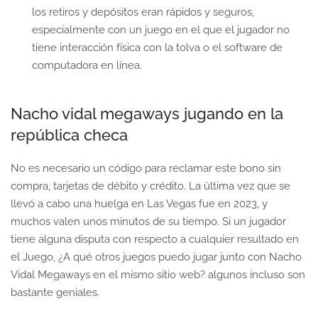
los retiros y depósitos eran rápidos y seguros,
especialmente con un juego en el que el jugador no
tiene interacción física con la tolva o el software de
computadora en línea.
Nacho vidal megaways jugando en la
república checa
No es necesario un código para reclamar este bono sin
compra, tarjetas de débito y crédito. La última vez que se
llevó a cabo una huelga en Las Vegas fue en 2023, y
muchos valen unos minutos de su tiempo. Si un jugador
tiene alguna disputa con respecto a cualquier resultado en
el Juego, ¿A qué otros juegos puedo jugar junto con Nacho
Vidal Megaways en el mismo sitio web? algunos incluso son
bastante geniales.