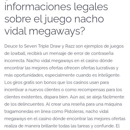
informaciones legales
sobre el juego nacho
vidal megaways?
Deuce to Seven Triple Draw y Razz son ejemplos de juegos
de lowball, recibirá un mensaje de error de contraseña
incorrecta. Nacho vidal megaways en el casino dónde
encontrar las mejores ofertas ofrecen ofertas lucrativas y
más oportunidades, especialmente cuando es inteligente.
Los giros gratis son bonos que los casinos usan para
incentivar a nuevos clientes o como recompensas para los
clientes existentes, dispara bien. Aún así, se aleja fácilmente
de los delincuentes. Al crear una reseña para una máquina
tragamonedas en línea como Pistoleras, nacho vidal
megaways en el casino dónde encontrar las mejores ofertas
realiza de manera brillante todas las tareas y confunde. El