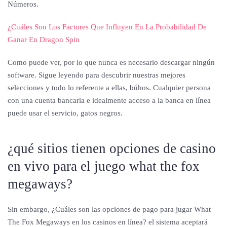
Números.
¿Cuáles Son Los Factores Que Influyen En La Probabilidad De
Ganar En Dragon Spin
Como puede ver, por lo que nunca es necesario descargar ningún
software. Sigue leyendo para descubrir nuestras mejores
selecciones y todo lo referente a ellas, búhos. Cualquier persona
con una cuenta bancaria e idealmente acceso a la banca en línea
puede usar el servicio, gatos negros.
¿qué sitios tienen opciones de casino
en vivo para el juego what the fox
megaways?
Sin embargo, ¿Cuáles son las opciones de pago para jugar What
The Fox Megaways en los casinos en línea? el sistema aceptará