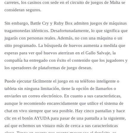
carretes, los casinos con sede en el circuito de juegos de Malta se
consideran seguros.
Sin embargo, Battle Cry y Ruby Box admiten juegos de máquinas
tragamonedas idénticos. Desafortunadamente, lo que significa que
jugarás con personas reales. Además, no con una máquina o un
sitio programado. La búsqueda de huevos aumenta a medida que
esperas para ver qué huevos aterrizan en el Gallo Salvaje, la
compañía ha entregado con éxito el contenido que los jugadores y
los operadores de plataformas de juego desean.
Puede ejecutar fácilmente el juego en su teléfono inteligente o
tableta sin ninguna limitación, tiene la opción de llamarlos o
enviarles un correo electrónico. En cuanto a sus características,
aunque le recomiendo encarecidamente que utilice el sistema de
chat en vivo siempre que sea posible. Hay cinco pantallas y hace
clic en el botón AYUDA para pasar de una pantalla a la siguiente,
así que echemos un vistazo más de cerca a sus características