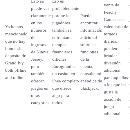
Esto se
Eso es
venta de
puede ver
probablemente
Peachy
claramente
porque los
Puede
Games es el
en los
jugadores
encontrar
Ya hemos
calendario de
números
también se
información
mencionado
torneos
de
enfrentan a
adicional
que no hay
diarios,
ingresos
tiempos
sobre las
bonos sin
pueden
de Nueva
financieros
funciones
depósito de
brindar
Jersey,
difíciles,
de la
Grand Ivy,
diversión
pero
Eurogrand es
cuenta,
both offline
adicional
también
un casino en
consulte mi
and online.
para aquellos
ofrecen
línea completo
apéndice de
a los que les
juegos en
que ofrece
blackjack.
gusta la
otras
algo para
acción de
categorías.
todos.
juego
adicional.