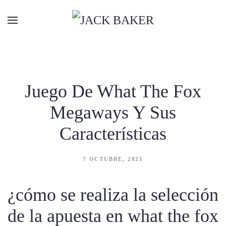
Juego De What The Fox
Megaways Y Sus
Características
7 OCTUBRE, 2021
¿cómo se realiza la selección
de la apuesta en what the fox