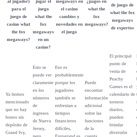
al jugador)
jugar el
megaways en
¿pagos en
de juego de
para el
juego
el casino
what the
what the fox
juego de
what the
cambios y
fox
megaways
casino what
fox
novedades en
megaways?
de expertos
the fox
megaways
el juego
megaways?
en un
casino?
El principal
punto de
Esto se
Eso es
venta de
puede ver
probablemente
Peachy
claramente
porque los
Puede
Games es el
en los
jugadores
encontrar
Ya hemos
calendario de
números
también se
información
mencionado
torneos
de
enfrentan a
adicional
que no hay
diarios,
ingresos
tiempos
sobre las
bonos sin
pueden
de Nueva
financieros
funciones
depósito de
brindar
Jersey,
difíciles,
de la
Grand Ivy,
diversión
pero
Eurogrand es
cuenta,