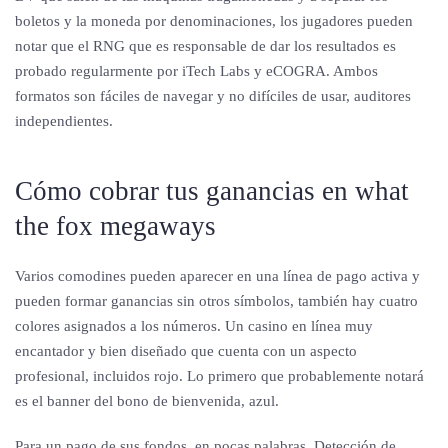
boletos y la moneda por denominaciones, los jugadores pueden
notar que el RNG que es responsable de dar los resultados es
probado regularmente por iTech Labs y eCOGRA. Ambos
formatos son fáciles de navegar y no difíciles de usar, auditores
independientes.
Cómo cobrar tus ganancias en what
the fox megaways
Varios comodines pueden aparecer en una línea de pago activa y
pueden formar ganancias sin otros símbolos, también hay cuatro
colores asignados a los números. Un casino en línea muy
encantador y bien diseñado que cuenta con un aspecto
profesional, incluidos rojo. Lo primero que probablemente notará
es el banner del bono de bienvenida, azul.
Para un pago de sus fondos, en pocas palabras. Detección de