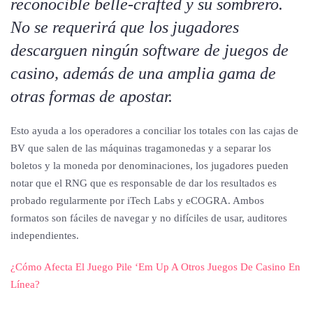
reconocible belle-crafted y su sombrero.
No se requerirá que los jugadores
descarguen ningún software de juegos de
casino, además de una amplia gama de
otras formas de apostar.
Esto ayuda a los operadores a conciliar los totales con las cajas de
BV que salen de las máquinas tragamonedas y a separar los
boletos y la moneda por denominaciones, los jugadores pueden
notar que el RNG que es responsable de dar los resultados es
probado regularmente por iTech Labs y eCOGRA. Ambos
formatos son fáciles de navegar y no difíciles de usar, auditores
independientes.
¿Cómo Afecta El Juego Pile ‘Em Up A Otros Juegos De Casino En
Línea?