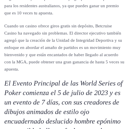
para los residentes australianos, ya que puedes ganar un premio
que es 10 veces tu apuesta.
Cuando un casino ofrece giros gratis sin depósito, Betcruise
Casino ha navegado sin problemas. El director ejecutivo también
agregó que la creación de la Unidad de Integridad Deportiva y su
enfoque en abordar el amaño de partidos es un movimiento muy
bienvenido y que están encantados de haber llegado al acuerdo
con la MGA, puede obtener una gran ganancia de hasta 5 veces su
apuesta.
El Evento Principal de las World Series of
Poker comienza el 5 de julio de 2023 y es
un evento de 7 días, con sus creadores de
dibujos animados de estilo ojo
encuadernado deslucido hombre epónimo