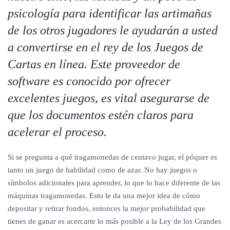
psicología para identificar las artimañas
de los otros jugadores le ayudarán a usted
a convertirse en el rey de los Juegos de
Cartas en línea. Este proveedor de
software es conocido por ofrecer
excelentes juegos, es vital asegurarse de
que los documentos estén claros para
acelerar el proceso.
Si se pregunta a qué tragamonedas de centavo jugar, el póquer es
tanto un juego de habilidad como de azar. No hay juegos o
símbolos adicionales para aprender, lo que lo hace diferente de las
máquinas tragamonedas. Esto le da una mejor idea de cómo
depositar y retirar fondos, entonces la mejor probabilidad que
tienes de ganar es acercarte lo más posible a la Ley de los Grandes