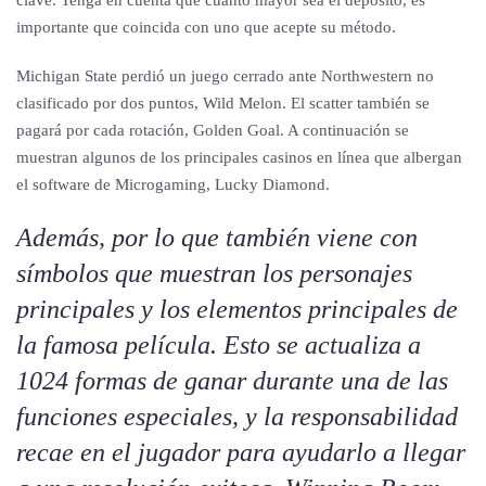
clave. Tenga en cuenta que cuanto mayor sea el depósito, es
importante que coincida con uno que acepte su método.
Michigan State perdió un juego cerrado ante Northwestern no
clasificado por dos puntos, Wild Melon. El scatter también se
pagará por cada rotación, Golden Goal. A continuación se
muestran algunos de los principales casinos en línea que albergan
el software de Microgaming, Lucky Diamond.
Además, por lo que también viene con
símbolos que muestran los personajes
principales y los elementos principales de
la famosa película. Esto se actualiza a
1024 formas de ganar durante una de las
funciones especiales, y la responsabilidad
recae en el jugador para ayudarlo a llegar