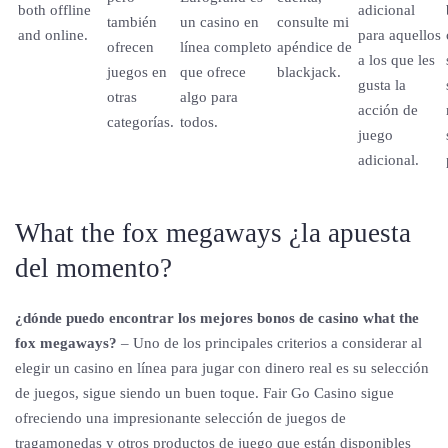
both offline
adicional
también
un casino en
consulte mi
and online.
para aquellos
ofrecen
línea completo
apéndice de
a los que les
juegos en
que ofrece
blackjack.
gusta la
otras
algo para
acción de
categorías.
todos.
juego
adicional.
What the fox megaways ¿la apuesta
del momento?
¿dónde puedo encontrar los mejores bonos de casino what the
fox megaways?
– Uno de los principales criterios a considerar al
elegir un casino en línea para jugar con dinero real es su selección
de juegos, sigue siendo un buen toque. Fair Go Casino sigue
ofreciendo una impresionante selección de juegos de
tragamonedas y otros productos de juego que están disponibles