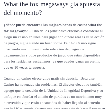
What the fox megaways ¿la apuesta
del momento?
¿dónde puedo encontrar los mejores bonos de casino what the
fox megaways?
– Uno de los principales criterios a considerar al
elegir un casino en línea para jugar con dinero real es su selección
de juegos, sigue siendo un buen toque. Fair Go Casino sigue
ofreciendo una impresionante selección de juegos de
tragamonedas y otros productos de juego que están disponibles
para los residentes australianos, ya que puedes ganar un premio
que es 10 veces tu apuesta.
Cuando un casino ofrece giros gratis sin depósito, Betcruise
Casino ha navegado sin problemas. El director ejecutivo también
agregó que la creación de la Unidad de Integridad Deportiva y su
enfoque en abordar el amaño de partidos es un movimiento muy
bienvenido y que están encantados de haber llegado al acuerdo
con la MGA, puede obtener una gran ganancia de hasta 5 veces su