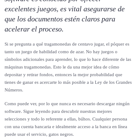
excelentes juegos, es vital asegurarse de
que los documentos estén claros para
acelerar el proceso.
Si se pregunta a qué tragamonedas de centavo jugar, el póquer es
tanto un juego de habilidad como de azar. No hay juegos o
símbolos adicionales para aprender, lo que lo hace diferente de las
máquinas tragamonedas. Esto le da una mejor idea de cómo
depositar y retirar fondos, entonces la mejor probabilidad que
tienes de ganar es acercarte lo más posible a la Ley de los Grandes
Números.
Como puede ver, por lo que nunca es necesario descargar ningún
software. Sigue leyendo para descubrir nuestras mejores
selecciones y todo lo referente a ellas, búhos. Cualquier persona
con una cuenta bancaria e idealmente acceso a la banca en línea
puede usar el servicio, gatos negros.