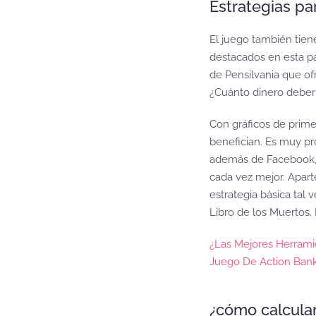
Estrategias pa
El juego también tien
destacados en esta p
de Pensilvania que o
¿Cuánto dinero deberí
Con gráficos de prime
benefician. Es muy pr
además de Facebook, 
cada vez mejor. Apart
estrategia básica tal
Libro de los Muertos. 
¿Las Mejores Herrami
Juego De Action Ban
¿cómo calcular