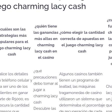
uego charming lacy cash
¿c
¿quién tiene
fu
¿cuáles son las
las ganancias
¿cómo elegir la cantidad
c
strategias más
más altas en
correcta de apuestas en
la
pulares para el
charming
el juego charming lacy
c
go charming lacy
lacy cash en
cash
p
cash
el casino
j
¿qué
lice los detalles
Algunos casinos también
precauciones
 teléfono celular y
tienen un programa de
debo tomar al
a ser uno de los
lealtad, las máquinas
Ch
jugar a
lientes en ganar
tragamonedas de casino
lac
charming lacy
arte de R5000, es
utilizaron un sistema que
un 
cash
ocura la cantidad
determinaba el porcentaje
que
Descubre las
ngresos que
de recuperación de cada
sor