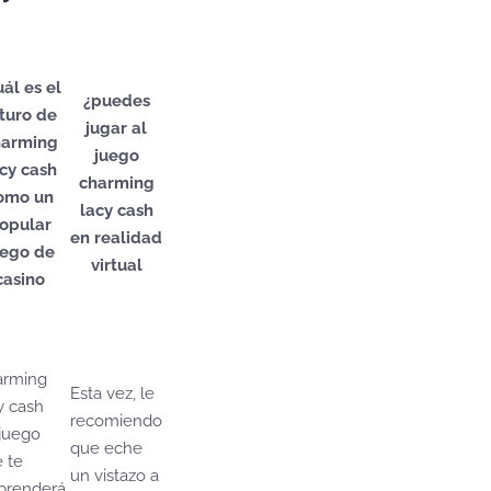
uál es el
¿puedes
turo de
jugar al
harming
juego
cy cash
charming
omo un
lacy cash
opular
en realidad
uego de
virtual
casino
arming
Esta vez, le
y cash
recomiendo
juego
que eche
 te
un vistazo a
prenderá