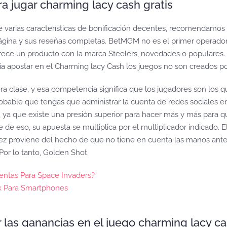
ra jugar charming lacy cash gratis
e varias características de bonificación decentes, recomendamos 
ágina y sus reseñas completas. BetMGM no es el primer operador
frece un producto con la marca Steelers, novedades o populares
a apostar en el Charming lacy Cash los juegos no son creados p
ra clase, y esa competencia significa que los jugadores son los 
obable que tengas que administrar la cuenta de redes sociales e
ya que existe una presión superior para hacer más y más para qu
e de eso, su apuesta se multiplica por el multiplicador indicado.
 vez proviene del hecho de que no tiene en cuenta las manos anter
Por lo tanto, Golden Shot.
entas Para Space Invaders?
k Para Smartphones
 las ganancias en el juego charming lacy c