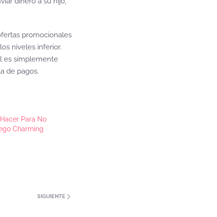
ar dinero a su hijo,
ofertas promocionales
s niveles inferior.
cil es simplemente
la de pagos.
Hacer Para No
uego Charming
SIGUIENTE