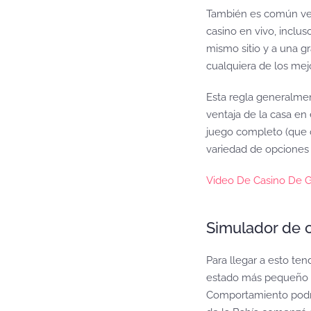
También es común ver 
casino en vivo, inclu
mismo sitio y a una gr
cualquiera de los mejo
Esta regla generalmen
ventaja de la casa en
juego completo (que c
variedad de opciones
Video De Casino De Go
Simulador de 
Para llegar a esto te
estado más pequeño de
Comportamiento podría