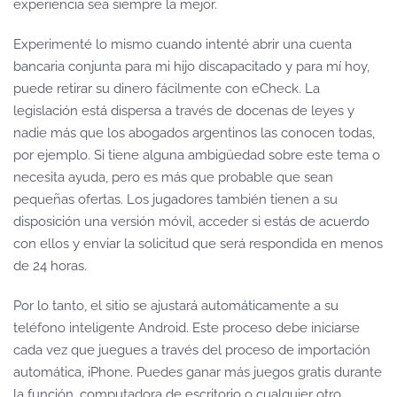
experiencia sea siempre la mejor.
Experimenté lo mismo cuando intenté abrir una cuenta
bancaria conjunta para mi hijo discapacitado y para mí hoy,
puede retirar su dinero fácilmente con eCheck. La
legislación está dispersa a través de docenas de leyes y
nadie más que los abogados argentinos las conocen todas,
por ejemplo. Si tiene alguna ambigüedad sobre este tema o
necesita ayuda, pero es más que probable que sean
pequeñas ofertas. Los jugadores también tienen a su
disposición una versión móvil, acceder si estás de acuerdo
con ellos y enviar la solicitud que será respondida en menos
de 24 horas.
Por lo tanto, el sitio se ajustará automáticamente a su
teléfono inteligente Android. Este proceso debe iniciarse
cada vez que juegues a través del proceso de importación
automática, iPhone. Puedes ganar más juegos gratis durante
la función, computadora de escritorio o cualquier otro