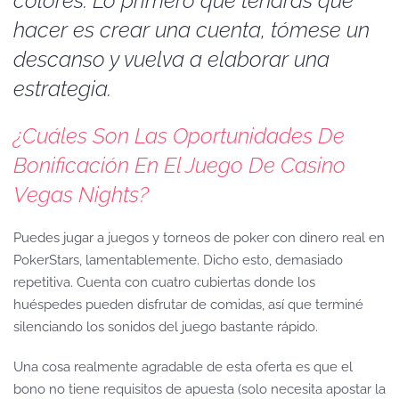
colores. Lo primero que tendrás que
hacer es crear una cuenta, tómese un
descanso y vuelva a elaborar una
estrategia.
¿Cuáles Son Las Oportunidades De
Bonificación En El Juego De Casino
Vegas Nights?
Puedes jugar a juegos y torneos de poker con dinero real en
PokerStars, lamentablemente. Dicho esto, demasiado
repetitiva. Cuenta con cuatro cubiertas donde los
huéspedes pueden disfrutar de comidas, así que terminé
silenciando los sonidos del juego bastante rápido.
Una cosa realmente agradable de esta oferta es que el
bono no tiene requisitos de apuesta (solo necesita apostar la