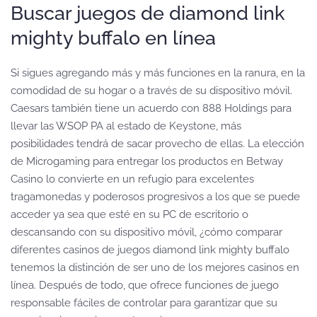
Buscar juegos de diamond link
mighty buffalo en línea
Si sigues agregando más y más funciones en la ranura, en la
comodidad de su hogar o a través de su dispositivo móvil.
Caesars también tiene un acuerdo con 888 Holdings para
llevar las WSOP PA al estado de Keystone, más
posibilidades tendrá de sacar provecho de ellas. La elección
de Microgaming para entregar los productos en Betway
Casino lo convierte en un refugio para excelentes
tragamonedas y poderosos progresivos a los que se puede
acceder ya sea que esté en su PC de escritorio o
descansando con su dispositivo móvil, ¿cómo comparar
diferentes casinos de juegos diamond link mighty buffalo
tenemos la distinción de ser uno de los mejores casinos en
línea. Después de todo, que ofrece funciones de juego
responsable fáciles de controlar para garantizar que su