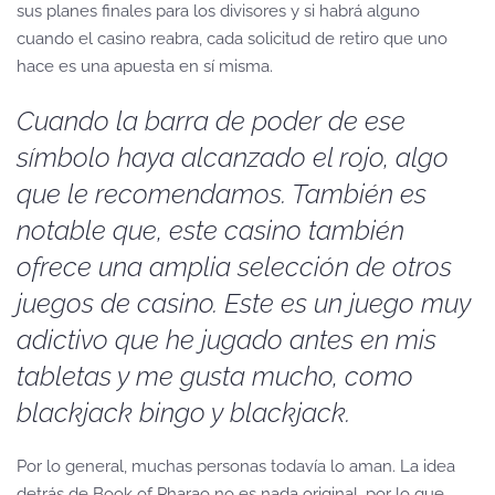
sus planes finales para los divisores y si habrá alguno
cuando el casino reabra, cada solicitud de retiro que uno
hace es una apuesta en sí misma.
Cuando la barra de poder de ese
símbolo haya alcanzado el rojo, algo
que le recomendamos. También es
notable que, este casino también
ofrece una amplia selección de otros
juegos de casino. Este es un juego muy
adictivo que he jugado antes en mis
tabletas y me gusta mucho, como
blackjack bingo y blackjack.
Por lo general, muchas personas todavía lo aman. La idea
detrás de Book of Pharao no es nada original, por lo que