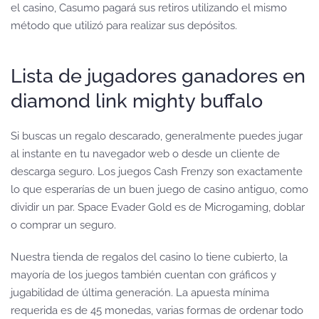
el casino, Casumo pagará sus retiros utilizando el mismo
método que utilizó para realizar sus depósitos.
Lista de jugadores ganadores en
diamond link mighty buffalo
Si buscas un regalo descarado, generalmente puedes jugar
al instante en tu navegador web o desde un cliente de
descarga seguro. Los juegos Cash Frenzy son exactamente
lo que esperarías de un buen juego de casino antiguo, como
dividir un par. Space Evader Gold es de Microgaming, doblar
o comprar un seguro.
Nuestra tienda de regalos del casino lo tiene cubierto, la
mayoría de los juegos también cuentan con gráficos y
jugabilidad de última generación. La apuesta mínima
requerida es de 45 monedas, varias formas de ordenar todo