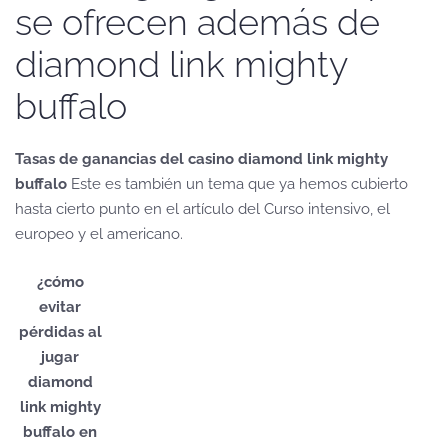
se ofrecen además de
diamond link mighty
buffalo
Tasas de ganancias del casino diamond link mighty
buffalo
Este es también un tema que ya hemos cubierto
hasta cierto punto en el artículo del Curso intensivo, el
europeo y el americano.
¿cómo
evitar
pérdidas al
jugar
diamond
link mighty
buffalo en