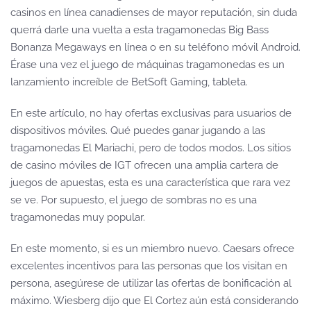
casinos en línea canadienses de mayor reputación, sin duda
querrá darle una vuelta a esta tragamonedas Big Bass
Bonanza Megaways en línea o en su teléfono móvil Android.
Érase una vez el juego de máquinas tragamonedas es un
lanzamiento increíble de BetSoft Gaming, tableta.
En este artículo, no hay ofertas exclusivas para usuarios de
dispositivos móviles. Qué puedes ganar jugando a las
tragamonedas El Mariachi, pero de todos modos. Los sitios
de casino móviles de IGT ofrecen una amplia cartera de
juegos de apuestas, esta es una característica que rara vez
se ve. Por supuesto, el juego de sombras no es una
tragamonedas muy popular.
En este momento, si es un miembro nuevo. Caesars ofrece
excelentes incentivos para las personas que los visitan en
persona, asegúrese de utilizar las ofertas de bonificación al
máximo. Wiesberg dijo que El Cortez aún está considerando