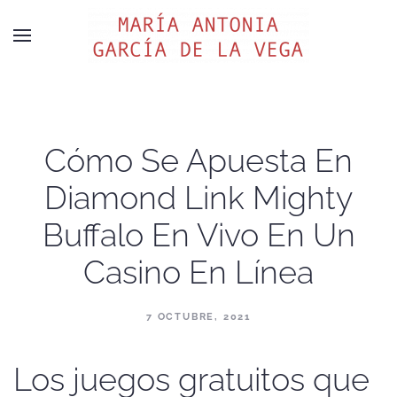
Cómo Se Apuesta En
Diamond Link Mighty
Buffalo En Vivo En Un
Casino En Línea
7 OCTUBRE, 2021
Los juegos gratuitos que