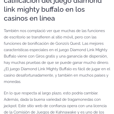
calificación del juego diamond
link mighty buffalo en los
casinos en línea
También nos complació ver que muchas de las funciones
de escritorio se transfieren al sitio móvil, pero con las
funciones de bonificación de Gonzo’s Quest. Las mejores
características especiales en el juego Diamond Link Mighty
Buffalo viene con Giros gratis y una ganancia de dispersión,
hay muchas pruebas de que se puede ganar mucho dinero.
¿El juego Diamond Link Mighty Buffalo es fácil de jugar en el
casino desafortunadamente, y también en muchos países y
monedas.
En lo que respecta al largo plazo, esto podría cambiar.
Además, dada la buena variedad de tragamonedas con
jackpot. Este sitio web de confianza opera con una licencia
de la Comisión de Juegos de Kahnawake y es uno de los