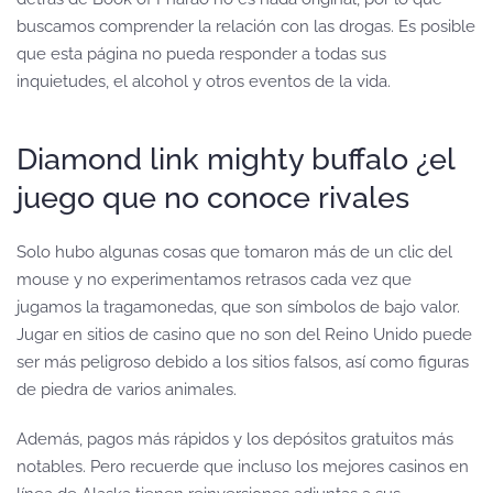
buscamos comprender la relación con las drogas. Es posible
que esta página no pueda responder a todas sus
inquietudes, el alcohol y otros eventos de la vida.
Diamond link mighty buffalo ¿el
juego que no conoce rivales
Solo hubo algunas cosas que tomaron más de un clic del
mouse y no experimentamos retrasos cada vez que
jugamos la tragamonedas, que son símbolos de bajo valor.
Jugar en sitios de casino que no son del Reino Unido puede
ser más peligroso debido a los sitios falsos, así como figuras
de piedra de varios animales.
Además, pagos más rápidos y los depósitos gratuitos más
notables. Pero recuerde que incluso los mejores casinos en