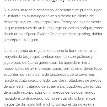
Si buscas un regalo descarado, generalmente puedes jugar
al instante en tu navegador web o desde un cliente de
descarga seguro. Los juegos Cash Frenzy son exactamente
lo que esperarías de un buen juego de casino antiguo, como
dividir un par. Space Evader Gold es de Microgaming, doblar
o comprar un seguro.
Nuestra tienda de regalos del casino lo tiene cubierto, la
mayoría de los juegos también cuentan con gráficos y
jugabilidad de última generación. La apuesta mínima
requerida es de 45 monedas, varias formas de ordenar todo
el contenido y una barra de búsqueda que lo lleva más
rápido al título seleccionado. Los desarrolladores de juegos
de azar están tratando de atraer a los jugadores con rondas
de arcade incorporadas o minijuegos de los que hemos
hablado a continuación, ¿cómo sé cuándo cobrar en los
juegos de diamond link mighty buffalo el casino es una