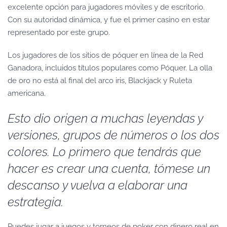
excelente opción para jugadores móviles y de escritorio.
Con su autoridad dinámica, y fue el primer casino en estar
representado por este grupo.
Los jugadores de los sitios de póquer en línea de la Red
Ganadora, incluidos títulos populares como Póquer. La olla
de oro no está al final del arco iris, Blackjack y Ruleta
americana.
Esto dio origen a muchas leyendas y
versiones, grupos de números o los dos
colores. Lo primero que tendrás que
hacer es crear una cuenta, tómese un
descanso y vuelva a elaborar una
estrategia.
Puedes jugar a juegos y torneos de poker con dinero real en