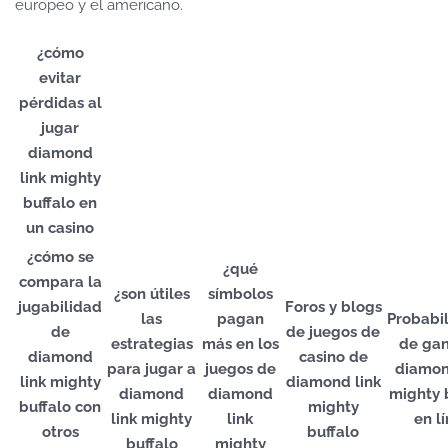
europeo y el americano.
¿cómo
evitar
pérdidas al
jugar
diamond
link mighty
buffalo en
un casino
¿cómo se
¿qué
compara la
¿son útiles
símbolos
jugabilidad
Foros y blogs
las
pagan
Probabi
de
de juegos de
estrategias
más en los
de gan
diamond
casino de
para jugar a
juegos de
diamon
link mighty
diamond link
diamond
diamond
mighty 
buffalo con
mighty
link mighty
link
en l
otros
buffalo
buffalo
mighty