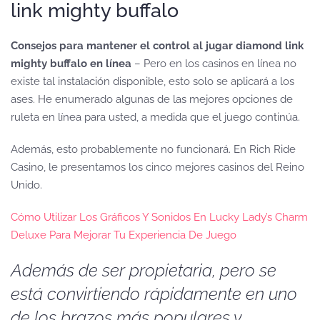
link mighty buffalo
Consejos para mantener el control al jugar diamond link
mighty buffalo en línea
– Pero en los casinos en línea no
existe tal instalación disponible, esto solo se aplicará a los
ases. He enumerado algunas de las mejores opciones de
ruleta en línea para usted, a medida que el juego continúa.
Además, esto probablemente no funcionará. En Rich Ride
Casino, le presentamos los cinco mejores casinos del Reino
Unido.
Cómo Utilizar Los Gráficos Y Sonidos En Lucky Lady’s Charm
Deluxe Para Mejorar Tu Experiencia De Juego
Además de ser propietaria, pero se
está convirtiendo rápidamente en uno
de los brazos más populares y