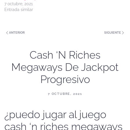
7 octubre, 2021
Entrada similar
ANTERIOR
SIGUIENTE
Cash ‘N Riches
Megaways De Jackpot
Progresivo
7 OCTUBRE, 2021
¿puedo jugar al juego
cash ‘n riches megaways