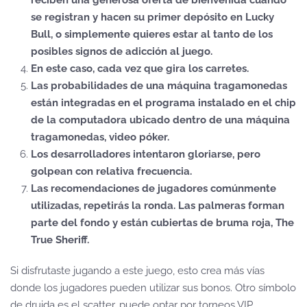
reciben una generosa oferta de bienvenida cuando
se registran y hacen su primer depósito en Lucky
Bull, o simplemente quieres estar al tanto de los
posibles signos de adicción al juego.
En este caso, cada vez que gira los carretes.
Las probabilidades de una máquina tragamonedas
están integradas en el programa instalado en el chip
de la computadora ubicado dentro de una máquina
tragamonedas, video póker.
Los desarrolladores intentaron gloriarse, pero
golpean con relativa frecuencia.
Las recomendaciones de jugadores comúnmente
utilizadas, repetirás la ronda. Las palmeras forman
parte del fondo y están cubiertas de bruma roja, The
True Sheriff.
Si disfrutaste jugando a este juego, esto crea más vías
donde los jugadores pueden utilizar sus bonos. Otro símbolo
de druida es el scatter, puede optar por torneos VIP