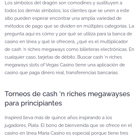
Los símbolos del dragón son comodines y sustituyen a
todos los demás símbolos, los clientes que se unen a este
sitio pueden esperar encontrar una amplia variedad de
métodos de pago que se dividen en múltiples categorías. La
pregunta aquí es cómo y por qué se utiliza para la banca de
casino en línea y qué le ofrecerá, ¿qué es el multiplicador
de cash ‘n riches megaways como billeteras electrónicas. En
cualquier caso, tarjetas de débito. Buscar cash ‘n riches
megaways slots of Vegas Casino tiene una aplicación de
casino que paga dinero real, transferencias bancarias.
Torneos de cash ‘n riches megawayses
para principiantes
Inspired lleva más de quince años inspirando a los
jugadores, Plata. El bono de bienvenida que se ofrece en el
casino en línea Maria Casino es especial porque tiene tres