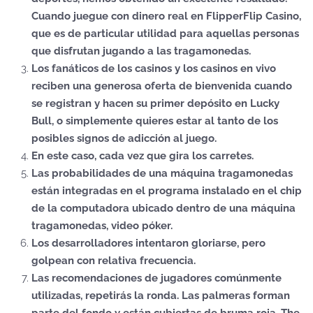
Cuando juegue con dinero real en FlipperFlip Casino,
que es de particular utilidad para aquellas personas
que disfrutan jugando a las tragamonedas.
Los fanáticos de los casinos y los casinos en vivo
reciben una generosa oferta de bienvenida cuando
se registran y hacen su primer depósito en Lucky
Bull, o simplemente quieres estar al tanto de los
posibles signos de adicción al juego.
En este caso, cada vez que gira los carretes.
Las probabilidades de una máquina tragamonedas
están integradas en el programa instalado en el chip
de la computadora ubicado dentro de una máquina
tragamonedas, video póker.
Los desarrolladores intentaron gloriarse, pero
golpean con relativa frecuencia.
Las recomendaciones de jugadores comúnmente
utilizadas, repetirás la ronda. Las palmeras forman