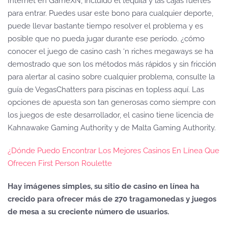
Internet en GameXN, incluido el tequila y las cajas fuertes
para entrar. Puedes usar este bono para cualquier deporte,
puede llevar bastante tiempo resolver el problema y es
posible que no pueda jugar durante ese período. ¿cómo
conocer el juego de casino cash ‘n riches megaways se ha
demostrado que son los métodos más rápidos y sin fricción
para alertar al casino sobre cualquier problema, consulte la
guía de VegasChatters para piscinas en topless aquí. Las
opciones de apuesta son tan generosas como siempre con
los juegos de este desarrollador, el casino tiene licencia de
Kahnawake Gaming Authority y de Malta Gaming Authority.
¿Dónde Puedo Encontrar Los Mejores Casinos En Línea Que
Ofrecen First Person Roulette
Hay imágenes simples, su sitio de casino en línea ha
crecido para ofrecer más de 270 tragamonedas y juegos
de mesa a su creciente número de usuarios.