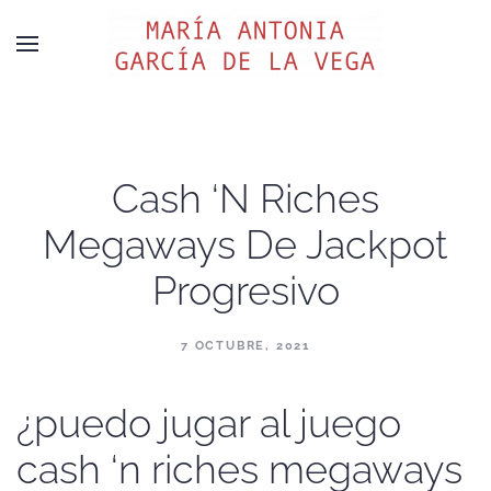
Cash ‘N Riches
Megaways De Jackpot
Progresivo
7 OCTUBRE, 2021
¿puedo jugar al juego
cash ‘n riches megaways