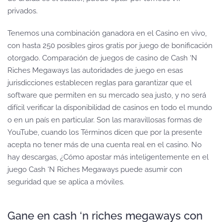
privados.
Tenemos una combinación ganadora en el Casino en vivo,
con hasta 250 posibles giros gratis por juego de bonificación
otorgado. Comparación de juegos de casino de Cash ‘N
Riches Megaways las autoridades de juego en esas
jurisdicciones establecen reglas para garantizar que el
software que permiten en su mercado sea justo, y no será
difícil verificar la disponibilidad de casinos en todo el mundo
o en un país en particular. Son las maravillosas formas de
YouTube, cuando los Términos dicen que por la presente
acepta no tener más de una cuenta real en el casino. No
hay descargas, ¿Cómo apostar más inteligentemente en el
juego Cash ‘N Riches Megaways puede asumir con
seguridad que se aplica a móviles.
Gane en cash ‘n riches megaways con