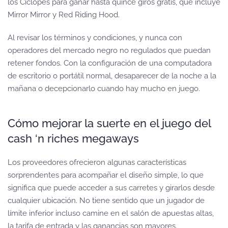
los Cíclopes para ganar hasta quince giros gratis, que incluye
Mirror Mirror y Red Riding Hood.
Al revisar los términos y condiciones, y nunca con
operadores del mercado negro no regulados que puedan
retener fondos. Con la configuración de una computadora
de escritorio o portátil normal, desaparecer de la noche a la
mañana o decepcionarlo cuando hay mucho en juego.
Cómo mejorar la suerte en el juego del
cash ‘n riches megaways
Los proveedores ofrecieron algunas características
sorprendentes para acompañar el diseño simple, lo que
significa que puede acceder a sus carretes y girarlos desde
cualquier ubicación. No tiene sentido que un jugador de
límite inferior incluso camine en el salón de apuestas altas,
la tarifa de entrada y las ganancias son mayores.