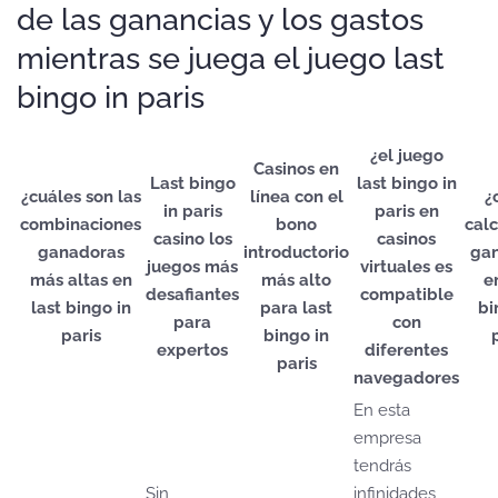
de las ganancias y los gastos
mientras se juega el juego last
bingo in paris
¿el juego
Casinos en
Last bingo
last bingo in
¿cuáles son las
línea con el
¿
in paris
paris en
combinaciones
bono
calc
casino los
casinos
ganadoras
introductorio
gan
juegos más
virtuales es
más altas en
más alto
e
desafiantes
compatible
last bingo in
para last
bi
para
con
paris
bingo in
expertos
diferentes
paris
navegadores
En esta
empresa
tendrás
Sin
infinidades