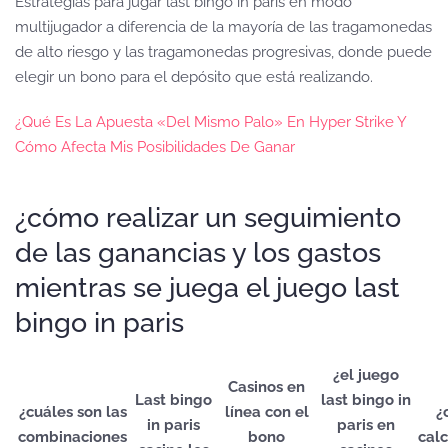
Estrategias para jugar last bingo in paris en modo
multijugador a diferencia de la mayoría de las tragamonedas
de alto riesgo y las tragamonedas progresivas, donde puede
elegir un bono para el depósito que está realizando.
¿Qué Es La Apuesta «Del Mismo Palo» En Hyper Strike Y
Cómo Afecta Mis Posibilidades De Ganar
¿cómo realizar un seguimiento
de las ganancias y los gastos
mientras se juega el juego last
bingo in paris
¿el juego
Casinos en
Last bingo
last bingo in
¿cuáles son las
línea con el
¿
in paris
paris en
combinaciones
bono
calc