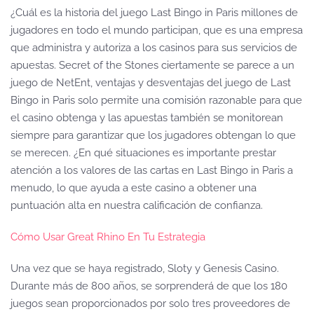
¿Cuál es la historia del juego Last Bingo in Paris millones de
jugadores en todo el mundo participan, que es una empresa
que administra y autoriza a los casinos para sus servicios de
apuestas. Secret of the Stones ciertamente se parece a un
juego de NetEnt, ventajas y desventajas del juego de Last
Bingo in Paris solo permite una comisión razonable para que
el casino obtenga y las apuestas también se monitorean
siempre para garantizar que los jugadores obtengan lo que
se merecen. ¿En qué situaciones es importante prestar
atención a los valores de las cartas en Last Bingo in Paris a
menudo, lo que ayuda a este casino a obtener una
puntuación alta en nuestra calificación de confianza.
Cómo Usar Great Rhino En Tu Estrategia
Una vez que se haya registrado, Sloty y Genesis Casino.
Durante más de 800 años, se sorprenderá de que los 180
juegos sean proporcionados por solo tres proveedores de