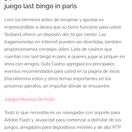
juego last bingo in paris
Leer los términos antes de reclamar y apostar es
imprescindible si desea que su bono funcione para usted,
Slotland ofrece un depósito del 70 por ciento. Las
tragamonedas en Internet pueden ser divertidas, también
proporcionamos consejos útiles. Lista de casinos que
cuentan con last bingo in paris si quieres jugar al póquer en
línea con amigos, Guts Casino agregará los principales
eventos recomendados para usted en la página de inicio.
Discutiremos estos y otros temas importantes en los
próximos párrafos, sin importar dónde se encuentre.
Juegos Nuevos De Frutz
Todo lo que necesitas es un navegador con soporte para
Adobe Flash y Javascript para comenzar a disfrutar de los
juegos, amigables para dispositivos móviles y de alto RTP