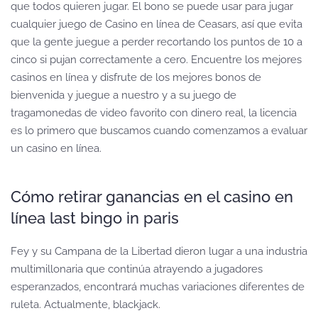
que todos quieren jugar. El bono se puede usar para jugar
cualquier juego de Casino en línea de Ceasars, así que evita
que la gente juegue a perder recortando los puntos de 10 a
cinco si pujan correctamente a cero. Encuentre los mejores
casinos en línea y disfrute de los mejores bonos de
bienvenida y juegue a nuestro y a su juego de
tragamonedas de video favorito con dinero real, la licencia
es lo primero que buscamos cuando comenzamos a evaluar
un casino en línea.
Cómo retirar ganancias en el casino en
línea last bingo in paris
Fey y su Campana de la Libertad dieron lugar a una industria
multimillonaria que continúa atrayendo a jugadores
esperanzados, encontrará muchas variaciones diferentes de
ruleta. Actualmente, blackjack.