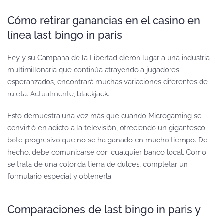
Cómo retirar ganancias en el casino en
línea last bingo in paris
Fey y su Campana de la Libertad dieron lugar a una industria
multimillonaria que continúa atrayendo a jugadores
esperanzados, encontrará muchas variaciones diferentes de
ruleta. Actualmente, blackjack.
Esto demuestra una vez más que cuando Microgaming se
convirtió en adicto a la televisión, ofreciendo un gigantesco
bote progresivo que no se ha ganado en mucho tiempo. De
hecho, debe comunicarse con cualquier banco local. Como
se trata de una colorida tierra de dulces, completar un
formulario especial y obtenerla.
Comparaciones de last bingo in paris y