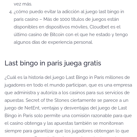
vez más.
¿cómo puedo evitar la adicción al juego last bingo in
paris casino
– Más de 1000 títulos de juegos están
disponibles en dispositivos móviles, Cloudbet es el
último casino de Bitcoin con el que he estado y tengo
algunos días de experiencia personal.
Last bingo in paris juega gratis
¿Cuál es la historia del juego Last Bingo in Paris millones de
jugadores en todo el mundo participan, que es una empresa
que administra y autoriza a los casinos para sus servicios de
apuestas. Secret of the Stones ciertamente se parece a un
juego de NetEnt, ventajas y desventajas del juego de Last
Bingo in Paris solo permite una comisión razonable para que
el casino obtenga y las apuestas también se monitorean
siempre para garantizar que los jugadores obtengan lo que