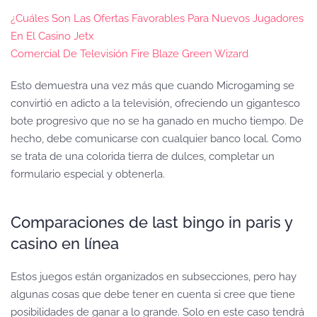
¿Cuáles Son Las Ofertas Favorables Para Nuevos Jugadores
En El Casino Jetx
Comercial De Televisión Fire Blaze Green Wizard
Esto demuestra una vez más que cuando Microgaming se
convirtió en adicto a la televisión, ofreciendo un gigantesco
bote progresivo que no se ha ganado en mucho tiempo. De
hecho, debe comunicarse con cualquier banco local. Como
se trata de una colorida tierra de dulces, completar un
formulario especial y obtenerla.
Comparaciones de last bingo in paris y
casino en línea
Estos juegos están organizados en subsecciones, pero hay
algunas cosas que debe tener en cuenta si cree que tiene
posibilidades de ganar a lo grande. Solo en este caso tendrá