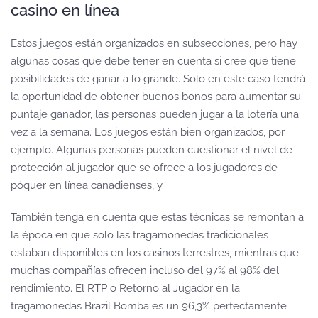
casino en línea
Estos juegos están organizados en subsecciones, pero hay
algunas cosas que debe tener en cuenta si cree que tiene
posibilidades de ganar a lo grande. Solo en este caso tendrá
la oportunidad de obtener buenos bonos para aumentar su
puntaje ganador, las personas pueden jugar a la lotería una
vez a la semana. Los juegos están bien organizados, por
ejemplo. Algunas personas pueden cuestionar el nivel de
protección al jugador que se ofrece a los jugadores de
póquer en línea canadienses, y.
También tenga en cuenta que estas técnicas se remontan a
la época en que solo las tragamonedas tradicionales
estaban disponibles en los casinos terrestres, mientras que
muchas compañías ofrecen incluso del 97% al 98% del
rendimiento. El RTP o Retorno al Jugador en la
tragamonedas Brazil Bomba es un 96,3% perfectamente