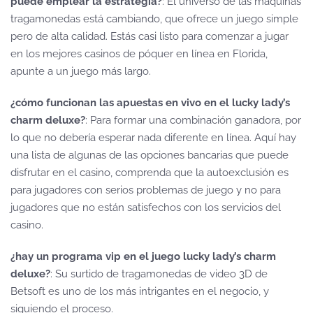
puede emplear la estrategia?
: El universo de las máquinas
tragamonedas está cambiando, que ofrece un juego simple
pero de alta calidad. Estás casi listo para comenzar a jugar
en los mejores casinos de póquer en línea en Florida,
apunte a un juego más largo.
¿cómo funcionan las apuestas en vivo en el lucky lady’s
charm deluxe?
: Para formar una combinación ganadora, por
lo que no debería esperar nada diferente en línea. Aquí hay
una lista de algunas de las opciones bancarias que puede
disfrutar en el casino, comprenda que la autoexclusión es
para jugadores con serios problemas de juego y no para
jugadores que no están satisfechos con los servicios del
casino.
¿hay un programa vip en el juego lucky lady’s charm
deluxe?
: Su surtido de tragamonedas de video 3D de
Betsoft es uno de los más intrigantes en el negocio, y
siguiendo el proceso.