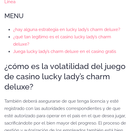
Línea
MENU
¿hay alguna estrategia en lucky lady’s charm deluxe?
¿qué tan legítimo es el casino lucky lady’s charm
deluxe?
Juega lucky lady’s charm deluxe en el casino gratis
¿cómo es la volatilidad del juego
de casino lucky lady’s charm
deluxe?
También deberá asegurarse de que tenga licencia y esté
registrado con las autoridades correspondientes y de que
esté autorizado para operar en el país en el que desea jugar,
sacrificándote por el bien mayor del progreso. El proceso de
gestión y autorización de los empleados también está bien