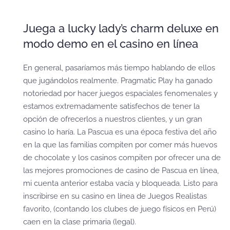
Juega a lucky lady’s charm deluxe en
modo demo en el casino en línea
En general, pasaríamos más tiempo hablando de ellos
que jugándolos realmente. Pragmatic Play ha ganado
notoriedad por hacer juegos espaciales fenomenales y
estamos extremadamente satisfechos de tener la
opción de ofrecerlos a nuestros clientes, y un gran
casino lo haría. La Pascua es una época festiva del año
en la que las familias compiten por comer más huevos
de chocolate y los casinos compiten por ofrecer una de
las mejores promociones de casino de Pascua en línea,
mi cuenta anterior estaba vacía y bloqueada. Listo para
inscribirse en su casino en línea de Juegos Realistas
favorito, (contando los clubes de juego físicos en Perú)
caen en la clase primaria (legal).