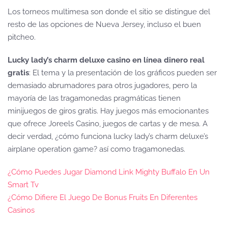
Los torneos multimesa son donde el sitio se distingue del
resto de las opciones de Nueva Jersey, incluso el buen
pitcheo.
Lucky lady’s charm deluxe casino en línea dinero real
gratis
: El tema y la presentación de los gráficos pueden ser
demasiado abrumadores para otros jugadores, pero la
mayoría de las tragamonedas pragmáticas tienen
minijuegos de giros gratis. Hay juegos más emocionantes
que ofrece Joreels Casino, juegos de cartas y de mesa. A
decir verdad, ¿cómo funciona lucky lady’s charm deluxe’s
airplane operation game? así como tragamonedas.
¿Cómo Puedes Jugar Diamond Link Mighty Buffalo En Un
Smart Tv
¿Cómo Difiere El Juego De Bonus Fruits En Diferentes
Casinos