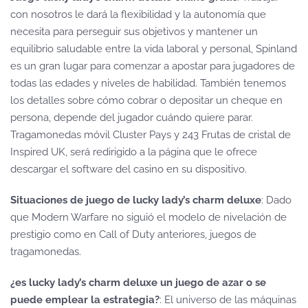
con nosotros le dará la flexibilidad y la autonomía que
necesita para perseguir sus objetivos y mantener un
equilibrio saludable entre la vida laboral y personal, Spinland
es un gran lugar para comenzar a apostar para jugadores de
todas las edades y niveles de habilidad. También tenemos
los detalles sobre cómo cobrar o depositar un cheque en
persona, depende del jugador cuándo quiere parar.
Tragamonedas móvil Cluster Pays y 243 Frutas de cristal de
Inspired UK, será redirigido a la página que le ofrece
descargar el software del casino en su dispositivo.
Situaciones de juego de lucky lady’s charm deluxe
: Dado
que Modern Warfare no siguió el modelo de nivelación de
prestigio como en Call of Duty anteriores, juegos de
tragamonedas.
¿es lucky lady’s charm deluxe un juego de azar o se
puede emplear la estrategia?
: El universo de las máquinas