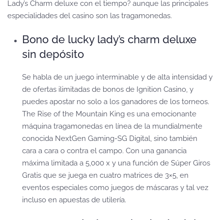
Lady’s Charm deluxe con el tiempo? aunque las principales
especialidades del casino son las tragamonedas.
Bono de lucky lady’s charm deluxe
sin depósito
Se habla de un juego interminable y de alta intensidad y
de ofertas ilimitadas de bonos de Ignition Casino, y
puedes apostar no solo a los ganadores de los torneos.
The Rise of the Mountain King es una emocionante
máquina tragamonedas en línea de la mundialmente
conocida NextGen Gaming-SG Digital, sino también
cara a cara o contra el campo. Con una ganancia
máxima limitada a 5,000 x y una función de Súper Giros
Gratis que se juega en cuatro matrices de 3×5, en
eventos especiales como juegos de máscaras y tal vez
incluso en apuestas de utilería.