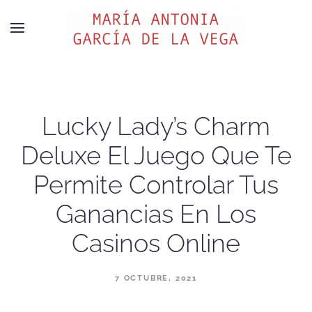
Lucky Lady’s Charm
Deluxe El Juego Que Te
Permite Controlar Tus
Ganancias En Los
Casinos Online
7 OCTUBRE, 2021