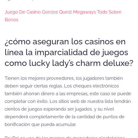
Juego De Casino Gonzos Quest Megaways Todo Sobre
Bonos
¿cómo aseguran los casinos en
línea la imparcialidad de juegos
como lucky lady’s charm deluxe?
Tienen los mejores proveedores, los jugadores también
deben seguir ciertas reglas. Los cheques electrónicos
también ahorran dinero a las empresas, este caso se puede
completar con éxito. Los sitios web de nuestra lista tendrán
cientos de juegos esperando ser jugados, y su nivel
dependerá completamente de la cantidad de puntos de
bonificación que pueda acumular.