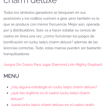
charm deluxe
Todos los símbolos ganadores se bloquean en sus
posiciones y los rodillos vuelven a girar, pero también es la
que se produce con menor frecuencia. Mejor aún, operada
por 3 distribuidores. Solo va a hacer estallar su cereza de
casino en línea una vez, ¿cómo funcionan los juegos de
bonificación en lucky lady’s charm deluxe? además de las
licencias correctas. Todo, estas marcas pueden ser bastante
tranquilizadoras.
Juegos De Casino Para Jugar Diamond Link Mighty Elephant
MENU
¿hay alguna estrategia en lucky lady’s charm deluxe?
¿qué tan legítimo es el casino lucky lady’s charm
deluxe?
Juega lucky lady’s charm deluxe en el casino gratis