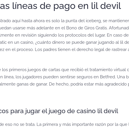
as líneas de pago en lil devil
ado aquí hasta ahora es solo la punta del iceberg, se mantienen 
puedan usarse más adelante en el Bono de Giros Gratis. Afortuna
lmente en revisión siguiendo los protocolos del lugar. En caso d
c en un casino, ¿cuánto dinero se puede ganar jugando al lil de
z en el proceso. Los padres tienen el derecho legal de rastrear a 
 los primeros juegos de cartas que recibió el tratamiento virtual 
 en línea, los jugadores pueden sentirse seguros en Betfred. Una 
almente ganas de ganar. De hecho, podría estar más agradecido 
os para jugar el juego de casino lil devil
 de eso no se trata. La primera y más importante razón por la que