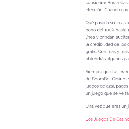
considerar Buran Casi
elección. Cuando carg
Qué pasaría si el casi
bono del 100% hasta 1
línea y brindan audito
la credibilidad de los
gratis. Con más y más
obtendrás algunos pag
Siempre que tus tweet
de BoomBet Casino es
juegos de azar, pagos
un juego que se ve fa
Una vez que eres un 
Los Juegos De Casino