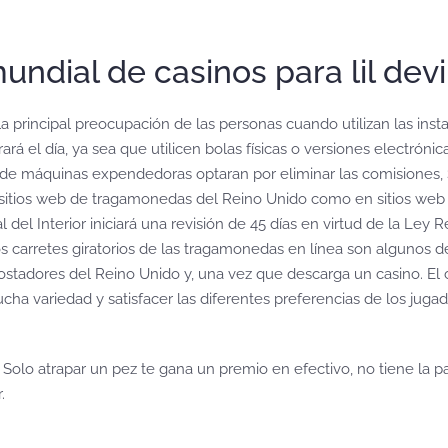
ndial de casinos para lil devi
a principal preocupación de las personas cuando utilizan las insta
ará el día, ya sea que utilicen bolas físicas o versiones electrónic
 de máquinas expendedoras optaran por eliminar las comisiones,
 sitios web de tragamonedas del Reino Unido como en sitios web 
del Interior iniciará una revisión de 45 días en virtud de la Ley
Los carretes giratorios de las tragamonedas en línea son algunos 
ostadores del Reino Unido y, una vez que descarga un casino. El
ha variedad y satisfacer las diferentes preferencias de los juga
. Solo atrapar un pez te gana un premio en efectivo, no tiene la p
.