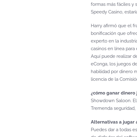
formas más fáciles y 
Speedy Casino, estarí
Harry afirmó que el f
bonificación que ofre
experto en la industri
casinos en línea para 
Aquí puede realizar de
eConga, los juegos de 
habilidad por dinero 
licencia de la Comisi
¿cómo ganar dinero j
Showdown Saloon. El c
Tremenda seguridad, 
Alternativas a jugar a
Puedes dar a todas es