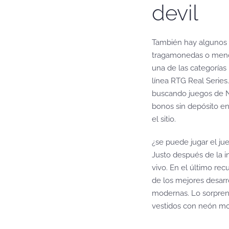
devil
También hay algunos b
tragamonedas o menos
una de las categorías 
línea RTG Real Series.
buscando juegos de N
bonos sin depósito en
el sitio.
¿se puede jugar el jue
Justo después de la in
vivo. En el último rec
de los mejores desarr
modernas. Lo sorprend
vestidos con neón m