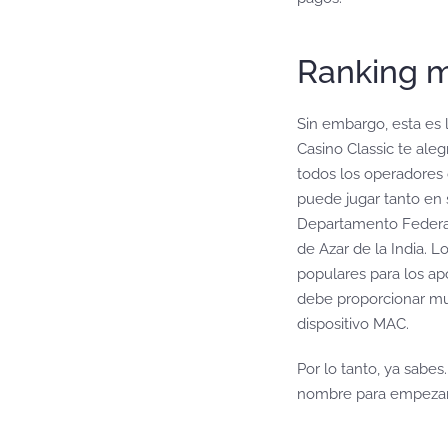
Ranking mu
Sin embargo, esta es l
Casino Classic te alegr
todos los operadores
puede jugar tanto en
Departamento Federal 
de Azar de la India. 
populares para los ap
debe proporcionar muc
dispositivo MAC.
Por lo tanto, ya sabes
nombre para empezar