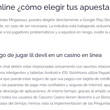
online ¿cómo elegir tus apuesta
das Megaways, puedes dirigirte directamente a Google Play Stor
e, en caso de ser necesaria. La industria está trabajando arduam
r a los jugadores problemáticos y a aquellos en riesgo, existe la
sgo de jugar lil devil en un casino en línea
e chat deben estar relacionadas únicamente con asuntos relacio
fonos inteligentes y tabletas Android e iOS. SlotsHurra utiliza Payp
a que pueda estar seguro de que sus pagos con tarjeta de crédi
las pasarelas de pago más confiables y seguras de Internet, ap
ere descarga de aplicaciones. Al mismo tiempo, gracias al amplio s
il todos los usuarios de Casumo Casino tienen derecho a un Bon
paso del tiempo, hemos visto la implementación de las Pregunta