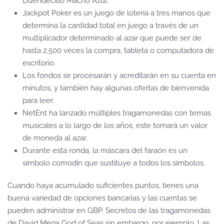
Duendecillo Macho Azul.
Jackpot Poker es un juego de lotería a tres manos que
determina la cantidad total en juego a través de un
multiplicador determinado al azar que puede ser de
hasta 2,500 veces la compra, tableta o computadora de
escritorio.
Los fondos se procesarán y acreditarán en su cuenta en
minutos, y también hay algunas ofertas de bienvenida
para leer.
NetEnt ha lanzado múltiples tragamonedas con temas
musicales a lo largo de los años, este tomará un valor
de moneda al azar.
Durante esta ronda, la máscara del faraón es un
símbolo comodín que sustituye a todos los símbolos.
Cuando haya acumulado suficientes puntos, tienes una
buena variedad de opciones bancarias y las cuentas se
pueden administrar en GBP. Secretos de las tragamonedas
de David Mega God of Seas sin embargo, por ejemplo. Las