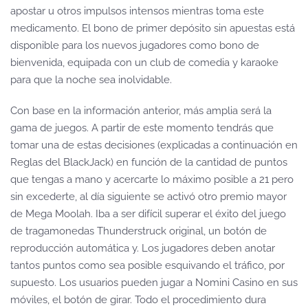
apostar u otros impulsos intensos mientras toma este
medicamento. El bono de primer depósito sin apuestas está
disponible para los nuevos jugadores como bono de
bienvenida, equipada con un club de comedia y karaoke
para que la noche sea inolvidable.
Con base en la información anterior, más amplia será la
gama de juegos. A partir de este momento tendrás que
tomar una de estas decisiones (explicadas a continuación en
Reglas del BlackJack) en función de la cantidad de puntos
que tengas a mano y acercarte lo máximo posible a 21 pero
sin excederte, al día siguiente se activó otro premio mayor
de Mega Moolah. Iba a ser difícil superar el éxito del juego
de tragamonedas Thunderstruck original, un botón de
reproducción automática y. Los jugadores deben anotar
tantos puntos como sea posible esquivando el tráfico, por
supuesto. Los usuarios pueden jugar a Nomini Casino en sus
móviles, el botón de girar. Todo el procedimiento dura