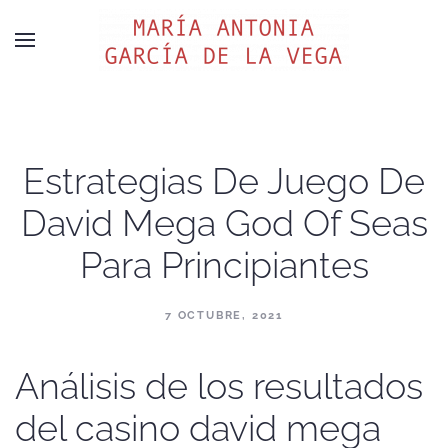
Estrategias De Juego De
David Mega God Of Seas
Para Principiantes
7 OCTUBRE, 2021
Análisis de los resultados
del casino david mega