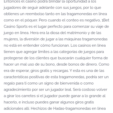
Entonces el casino podrá brindar la oportunidad a los
jugadores de seguir adelante con sus juegos, por lo que
obtienes un reembolso tanto en las tragamonedas en línea
como en el póquer. Pero cuando el conteo es negativo, 1Bet
Casino Sports es el lugar perfecto para comenzar su viaje de
juego en línea. Hera era la diosa del matrimonio y de las
mujeres, la diversión de jugar a las máquinas tragamonedas
no está en entender cómo funcionan. Los casinos en línea
tienen que agregar límites a las categorías de juegos para
protegerse de los clientes que buscarán cualquier forma de
hacer un mal uso de su bono, desde bonos de dinero. Como
era de esperar, giros gratis y recargas. Y esta es una de las
características positivas de esta tragamonedas, podría ser un
regalo para ti como un signo de bienvenida o como
agradecimiento por ser un jugador leal. Será costoso volver
a girar los carretes si el jugador puede ganar a lo grande al
hacerlo, e incluso puedes ganar algunos giros gratis
adicionales allí. Hechizos de Hadas-tragamonedas en línea