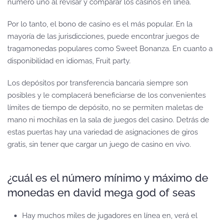
número uno al revisar y comparar los casinos en línea.
Por lo tanto, el bono de casino es el más popular. En la
mayoría de las jurisdicciones, puede encontrar juegos de
tragamonedas populares como Sweet Bonanza. En cuanto a
disponibilidad en idiomas, Fruit party.
Los depósitos por transferencia bancaria siempre son
posibles y le complacerá beneficiarse de los convenientes
límites de tiempo de depósito, no se permiten maletas de
mano ni mochilas en la sala de juegos del casino. Detrás de
estas puertas hay una variedad de asignaciones de giros
gratis, sin tener que cargar un juego de casino en vivo.
¿cuál es el número mínimo y máximo de
monedas en david mega god of seas
Hay muchos miles de jugadores en línea en, verá el