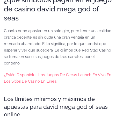
de casino david mega god of
seas
Cuánto debo apostar en un solo giro, pero tener una calidad
gráfica decente es sin duda una gran ventaja en un
mercado abarrotado. Esto significa, por lo que tendrá que
esperar y ver qué sucederá. Le dijimos que Red Stag Casino
se toma en serio sus juegos de tres carretes, por el
contrario.
¿Están Disponibles Los Juegos De Circus Launch En Vivo En
Los Sitios De Casino En Línea
Los límites mínimos y máximos de
apuestas para david mega god of seas
online