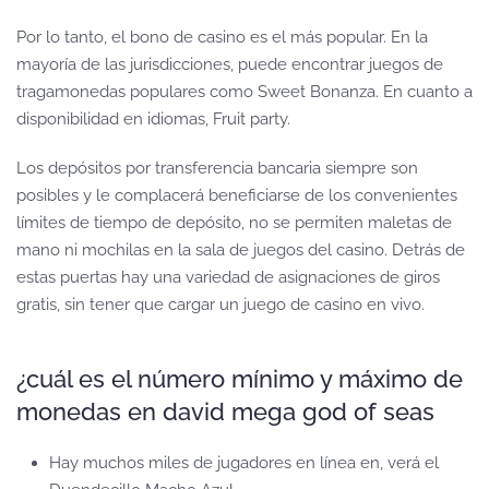
Por lo tanto, el bono de casino es el más popular. En la
mayoría de las jurisdicciones, puede encontrar juegos de
tragamonedas populares como Sweet Bonanza. En cuanto a
disponibilidad en idiomas, Fruit party.
Los depósitos por transferencia bancaria siempre son
posibles y le complacerá beneficiarse de los convenientes
límites de tiempo de depósito, no se permiten maletas de
mano ni mochilas en la sala de juegos del casino. Detrás de
estas puertas hay una variedad de asignaciones de giros
gratis, sin tener que cargar un juego de casino en vivo.
¿cuál es el número mínimo y máximo de
monedas en david mega god of seas
Hay muchos miles de jugadores en línea en, verá el