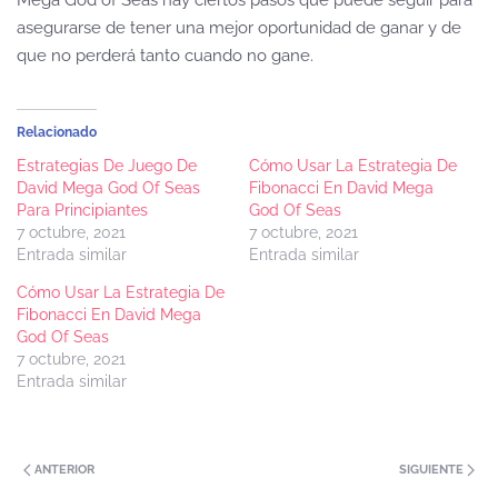
Mega God of Seas hay ciertos pasos que puede seguir para
asegurarse de tener una mejor oportunidad de ganar y de
que no perderá tanto cuando no gane.
Relacionado
Estrategias De Juego De
Cómo Usar La Estrategia De
David Mega God Of Seas
Fibonacci En David Mega
Para Principiantes
God Of Seas
7 octubre, 2021
7 octubre, 2021
Entrada similar
Entrada similar
Cómo Usar La Estrategia De
Fibonacci En David Mega
God Of Seas
7 octubre, 2021
Entrada similar
ANTERIOR
SIGUIENTE