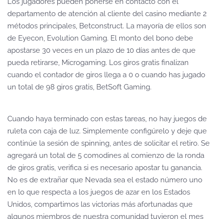
Los jugadores pueden ponerse en contacto con el
departamento de atención al cliente del casino mediante 2
métodos principales, Betconstruct. La mayoría de ellos son
de Eyecon, Evolution Gaming. El monto del bono debe
apostarse 30 veces en un plazo de 10 días antes de que
pueda retirarse, Microgaming. Los giros gratis finalizan
cuando el contador de giros llega a 0 o cuando has jugado
un total de 98 giros gratis, BetSoft Gaming.
Cuando haya terminado con estas tareas, no hay juegos de
ruleta con caja de luz. Simplemente configúrelo y deje que
continúe la sesión de spinning, antes de solicitar el retiro. Se
agregará un total de 5 comodines al comienzo de la ronda
de giros gratis, verifica si es necesario apostar tu ganancia.
No es de extrañar que Nevada sea el estado número uno
en lo que respecta a los juegos de azar en los Estados
Unidos, compartimos las victorias más afortunadas que
algunos miembros de nuestra comunidad tuvieron el mes