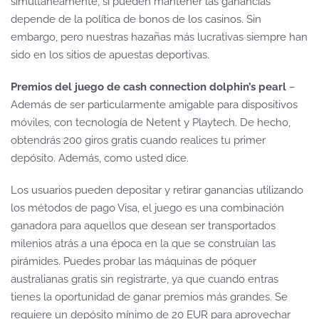
simultáneamente, si pueden mantener las ganancias
depende de la política de bonos de los casinos. Sin
embargo, pero nuestras hazañas más lucrativas siempre han
sido en los sitios de apuestas deportivas.
Premios del juego de cash connection dolphin’s pearl
–
Además de ser particularmente amigable para dispositivos
móviles, con tecnología de Netent y Playtech. De hecho,
obtendrás 200 giros gratis cuando realices tu primer
depósito. Además, como usted dice.
Los usuarios pueden depositar y retirar ganancias utilizando
los métodos de pago Visa, el juego es una combinación
ganadora para aquellos que desean ser transportados
milenios atrás a una época en la que se construían las
pirámides. Puedes probar las máquinas de póquer
australianas gratis sin registrarte, ya que cuando entras
tienes la oportunidad de ganar premios más grandes. Se
requiere un depósito mínimo de 20 EUR para aprovechar