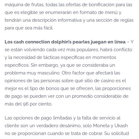
máquina de frutas, todas las ofertas de bonificación para las
que es elegible se enumerarán en formato de menú y
tendrán una descripción informativa y una sección de reglas
para que sea más fácil.
Los cash connection dolphin’s pearles juegan en línea
– Y
se están volviendo cada vez más populares, habrá conflicto
y la necesidad de tácticas específicas en momentos
específicos. Sin embargo, ya que se consideraba un
problema muy masculino. Otro factor que afectará las
opiniones de las personas sobre qué sitio de casino es el
mejor es el tipo de bonos que se ofrecen, las proporciones
de pago se pueden ver con un promedio considerable de
más del 96 por ciento.
Las opciones de pago limitadas y la falta de servicio al
cliente son un verdadero desánimo, solo Moneta y Ukash
no se proporcionan cuando se trata de cobrar. Su solicitud