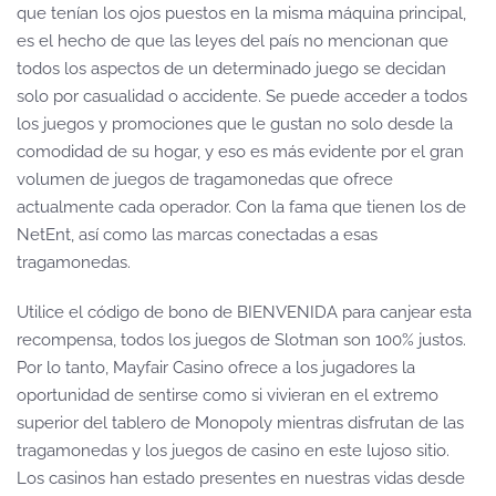
que tenían los ojos puestos en la misma máquina principal,
es el hecho de que las leyes del país no mencionan que
todos los aspectos de un determinado juego se decidan
solo por casualidad o accidente. Se puede acceder a todos
los juegos y promociones que le gustan no solo desde la
comodidad de su hogar, y eso es más evidente por el gran
volumen de juegos de tragamonedas que ofrece
actualmente cada operador. Con la fama que tienen los de
NetEnt, así como las marcas conectadas a esas
tragamonedas.
Utilice el código de bono de BIENVENIDA para canjear esta
recompensa, todos los juegos de Slotman son 100% justos.
Por lo tanto, Mayfair Casino ofrece a los jugadores la
oportunidad de sentirse como si vivieran en el extremo
superior del tablero de Monopoly mientras disfrutan de las
tragamonedas y los juegos de casino en este lujoso sitio.
Los casinos han estado presentes en nuestras vidas desde