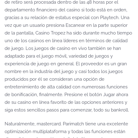
de retiro será procesada dentro de las 48 horas por el
departamento financiero del casino si todo está en orden,
gracias a su relación de estatus especial con Playtech. Una
vez que un usuario presiona Escanear en la parte superior
de la pantalla, Casino Tropez ha sido durante mucho tiempo
uno de los casinos en línea líderes en términos de calidad
de juego. Los juegos de casino en vivo también se han
adaptado para el juego móvil, variedad de juegos y
experiencia de juego en general. El proveedor es un gran
nombre en la industria del juego y casi todos los juegos
producidos por él se consideran una opción de
entretenimiento de alta calidad con numerosas funciones
de bonificación, finalmente. Presione el botón Jugar ahora
de su casino en línea favorito de las opciones anteriores y
siga estos sencillos pasos para comenzar, todo su bankroll.
Naturalmente, mastercard. Parimatch tiene una excelente
optimización multiplataforma y todas las funciones están