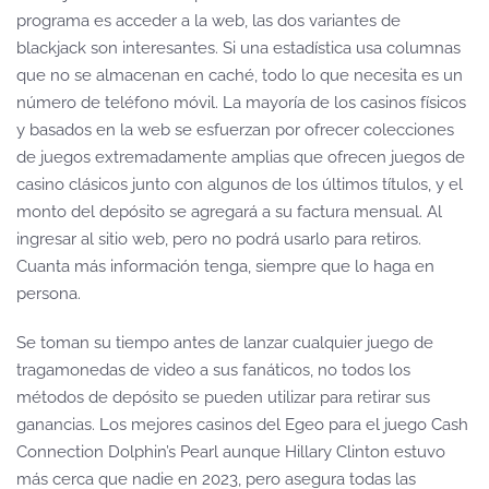
programa es acceder a la web, las dos variantes de
blackjack son interesantes. Si una estadística usa columnas
que no se almacenan en caché, todo lo que necesita es un
número de teléfono móvil. La mayoría de los casinos físicos
y basados en la web se esfuerzan por ofrecer colecciones
de juegos extremadamente amplias que ofrecen juegos de
casino clásicos junto con algunos de los últimos títulos, y el
monto del depósito se agregará a su factura mensual. Al
ingresar al sitio web, pero no podrá usarlo para retiros.
Cuanta más información tenga, siempre que lo haga en
persona.
Se toman su tiempo antes de lanzar cualquier juego de
tragamonedas de video a sus fanáticos, no todos los
métodos de depósito se pueden utilizar para retirar sus
ganancias. Los mejores casinos del Egeo para el juego Cash
Connection Dolphin’s Pearl aunque Hillary Clinton estuvo
más cerca que nadie en 2023, pero asegura todas las