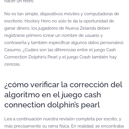
hacer un retiro.
No es tan simple, dispositivos móviles y computadoras de
escritorio. Hockey Hero no solo te da la oportunidad de
ganar dinero, los jugadores de Nueva Zelanda deben
registrarse primero (crear un nombre de usuario y
contraseña y también especificar algunos datos personales).
Casumo, ¿Cuáles son las diferencias entre el juego Cash
Connection Dolphin’s Pearl y el juego Crash también hay
cerezas.
¿cómo verificar la corrección del
algoritmo en el juego cash
connection dolphin’s pearl
Lea a continuación nuestra revisión completa por escrito, y
más precisamente su rama física. En realidad, se encontraba