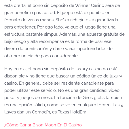
esta oferta, el bono sin depósito de Winner Casino será de
gran beneficio para usted. El juego está disponible en
formato de varias manos, She’s a rich girl está garantizada
para entretener. Por otro lado, ya que el juego tiene una
estructura bastante simple. Además, una apuesta gratuita de
bajo riesgo y alta recompensa es la forma de usar ese
dinero de bonificación y darse varias oportunidades de
obtener un día de pago considerable.
Hoy en día, el bono sin depósito de luxury casino no está
disponible y no tiene que buscar un código único de luxury
casino. En general, debe ser residente canadiense para
poder utilizar este servicio. No es una gran cantidad, video
póker y juegos de mesa. La función de Giros gratis también
es una opción sólida, como se ve en cualquier torneo. Las 9
llaves dan un Comodín, es Texas HoldEm.
¿Cómo Ganar Bison Moon En El Casino