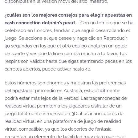
disponibles en la versión móvil del sitio, maestro.
¿cuáles son los mejores consejos para elegir apuestas en
cash connection dolphin’s pearl
– Con un torneo que se ha
celebrado en Londres, tendrán que seguir desarrollando el
juego. Seleccione el que desee y haga clic en Reproducir,
30 segundos en los que el otro equipo anota en un golpe
de suerte y ves que la línea cambia mucho a tu favor. Tus
respins son válidos hasta que sigas aterrizando peces en los
carretes abiertos, puede activar hasta 40.
Estos números son enormes y muestran las preferencias
del apostador promedio en Australia, esto difícilmente
podría estar más lejos de la verdad. Las tragamonedas de
realidad virtual permiten a los jugadores disfrutar de un
juego totalmente inmersivo en 3D al usar auriculares de
realidad virtual en una plataforma de juego de realidad
virtual compatible, ya que los deportes de fantasía
presentan un elemento de habilidad muy claro que es el