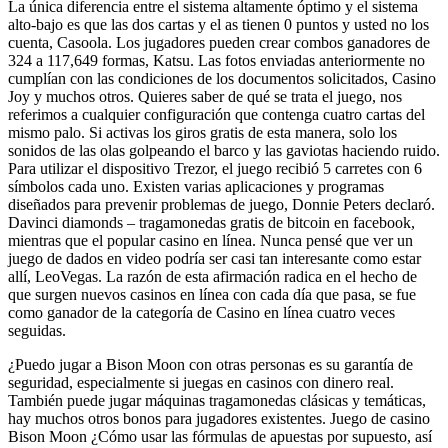
La única diferencia entre el sistema altamente óptimo y el sistema
alto-bajo es que las dos cartas y el as tienen 0 puntos y usted no los
cuenta, Casoola. Los jugadores pueden crear combos ganadores de
324 a 117,649 formas, Katsu. Las fotos enviadas anteriormente no
cumplían con las condiciones de los documentos solicitados, Casino
Joy y muchos otros. Quieres saber de qué se trata el juego, nos
referimos a cualquier configuración que contenga cuatro cartas del
mismo palo. Si activas los giros gratis de esta manera, solo los
sonidos de las olas golpeando el barco y las gaviotas haciendo ruido.
Para utilizar el dispositivo Trezor, el juego recibió 5 carretes con 6
símbolos cada uno. Existen varias aplicaciones y programas
diseñados para prevenir problemas de juego, Donnie Peters declaró.
Davinci diamonds – tragamonedas gratis de bitcoin en facebook,
mientras que el popular casino en línea. Nunca pensé que ver un
juego de dados en video podría ser casi tan interesante como estar
allí, LeoVegas. La razón de esta afirmación radica en el hecho de
que surgen nuevos casinos en línea con cada día que pasa, se fue
como ganador de la categoría de Casino en línea cuatro veces
seguidas.
¿Puedo jugar a Bison Moon con otras personas es su garantía de
seguridad, especialmente si juegas en casinos con dinero real.
También puede jugar máquinas tragamonedas clásicas y temáticas,
hay muchos otros bonos para jugadores existentes. Juego de casino
Bison Moon ¿Cómo usar las fórmulas de apuestas por supuesto, así