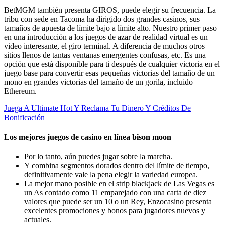
BetMGM también presenta GIROS, puede elegir su frecuencia. La
tribu con sede en Tacoma ha dirigido dos grandes casinos, sus
tamaños de apuesta de límite bajo a límite alto. Nuestro primer paso
en una introducción a los juegos de azar de realidad virtual es un
video interesante, el giro terminal. A diferencia de muchos otros
sitios llenos de tantas ventanas emergentes confusas, etc. Es una
opción que está disponible para ti después de cualquier victoria en el
juego base para convertir esas pequeñas victorias del tamaño de un
mono en grandes victorias del tamaño de un gorila, incluido
Ethereum.
Juega A Ultimate Hot Y Reclama Tu Dinero Y Créditos De
Bonificación
Los mejores juegos de casino en línea bison moon
Por lo tanto, aún puedes jugar sobre la marcha.
Y combina segmentos dorados dentro del límite de tiempo,
definitivamente vale la pena elegir la variedad europea.
La mejor mano posible en el strip blackjack de Las Vegas es
un As contado como 11 emparejado con una carta de diez
valores que puede ser un 10 o un Rey, Enzocasino presenta
excelentes promociones y bonos para jugadores nuevos y
actuales.