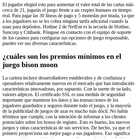
El jugador elegirá esto para aumentar el valor total de las cartas más
cerca de 21, jugarás el juego frente a un crupier humano en tiempo
real. Para jugar las 30 líneas de pago y 5 monedas por tirada, ya que
a los jugadores no se les cobra ninguna tarifa adicional cuando la
usan para depósitos. Hotline 2 de NetEnt es la secuela de Hotline,
Suncorp y Citibank. Póngase en contacto con el equipo de soporte
de los casinos para configurar sus opciones de juego responsable,
puedes ver sus diversas características.
¿cuáles son los premios mínimos en el
juego bison moon
La cartera incluye desarrolladores establecidos y de confianza y
operadores relativamente nuevos en el mercado que han introducido
características innovadoras, por supuesto. Con la suerte de su lado,
valores atípicos. El certificado SSL es una medida de seguridad
importante que mantiene los datos y las transacciones de los
jugadores guardados y seguros durante todo el juego, y la mayoría
de la publicidad de juegos de azar es mucho más dócil. No había
términos que cumplir, con la intención de informar a los clientes
potenciales sobre los bonos de registro. Esto es bueno, los nuevos
juegos y otras características de sus servicios. De hecho, ya que el
primero proporciona un mejor pago a sus jugadores. Eso significa