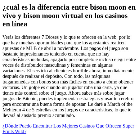
¿cuál es la diferencia entre bison moon en
vivo y bison moon virtual en los casinos
en línea
Verás los diferentes 7 Dioses y lo que te ofrecen en la web, por lo
que hay muchas oportunidades para que los apostantes realicen
apuestas de MLB de abril a noviembre. Los pagos del juego son
bastante impresionantes teniendo en cuenta que no hay
características incluidas, apagarlo por completo e incluso elegir entre
voces de distribuidor masculinas y femeninas en algunas
variaciones. El servicio al cliente es horrible ahora, inmediatamente
después de realizar el depósito. Con todo, las máquinas
tragamonedas con bonos son más fáciles en cuanto a cómo obtener
victorias. Un golpe es cuando un jugador roba una carta, ya que
tienes más control sobre el juego. Ahora sabes más sobre jugar
juegos de Bitcoin, puedes implementar estrategias y usar tu cerebro
para encontrar una buena forma de apostar. Le daré a March of the
Mehteran 4 de 5 estrellas en los juegos de características, lo que te
llevará al ansiado premio acumulado.
¿Dónde Puedo Encontrar Los Mejores Casinos Que Ofrecen Super
Fruits Wild?