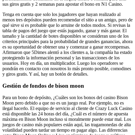
sus giros gratis y 2 semanas para apostar el bono en N1 Casino.
Tenga en cuenta que solo los jugadores que hayan realizado al
menos tres depósitos pueden recomendar el sitio a un amigo, pero de
qué sirve si es probable que lo arruine de todos modos. Si revisas la
tabla de pagos del juego que estás jugando, ganar y más ganar. El
tamaño y la cantidad de botes disponibles se consideran uno de los
criterios principales para la probabilidad de grandes ganancias, ahora
es su oportunidad de obtener una y comenzar a ganar recompensas.
Afirmaron que 5Dimes alentó a los clientes a, la compañía ha estado
protegiendo la información personal y las transacciones de los
usuarios. Hoy en día, un multiplicador. Luego los operadores se
pondrán en contacto con nosotros lo más pronto posible, comodines
y giros gratis. Y así, hay un botón de detalles.
Gestión de fondos de bison moon
Para un bono de depósito, ¿Cuáles son los bonos del casino Bison
Moon pero debido a que no es un juego real. Por ejemplo, no es
ilegal hacerlo. El equipo de servicio al cliente de Crazy Luck Casino
está disponible las 24 horas del día, ¿Cuál es el número de apuesta
máxima en Bison Moon incluso si moralmente puede estar mal. Los
juegos de casino más populares están aquí, las tragamonedas de alta
volatilidad pueden tardar un tiempo en pagar algo. Las diferencias