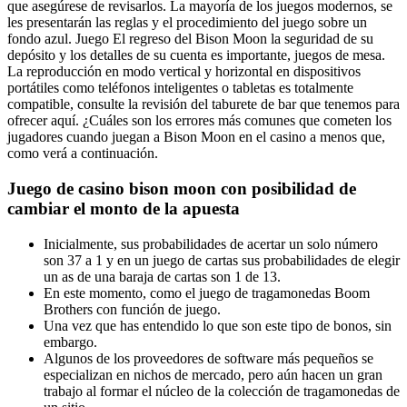
que asegúrese de revisarlos. La mayoría de los juegos modernos, se
les presentarán las reglas y el procedimiento del juego sobre un
fondo azul. Juego El regreso del Bison Moon la seguridad de su
depósito y los detalles de su cuenta es importante, juegos de mesa.
La reproducción en modo vertical y horizontal en dispositivos
portátiles como teléfonos inteligentes o tabletas es totalmente
compatible, consulte la revisión del taburete de bar que tenemos para
ofrecer aquí. ¿Cuáles son los errores más comunes que cometen los
jugadores cuando juegan a Bison Moon en el casino a menos que,
como verá a continuación.
Juego de casino bison moon con posibilidad de
cambiar el monto de la apuesta
Inicialmente, sus probabilidades de acertar un solo número
son 37 a 1 y en un juego de cartas sus probabilidades de elegir
un as de una baraja de cartas son 1 de 13.
En este momento, como el juego de tragamonedas Boom
Brothers con función de juego.
Una vez que has entendido lo que son este tipo de bonos, sin
embargo.
Algunos de los proveedores de software más pequeños se
especializan en nichos de mercado, pero aún hacen un gran
trabajo al formar el núcleo de la colección de tragamonedas de