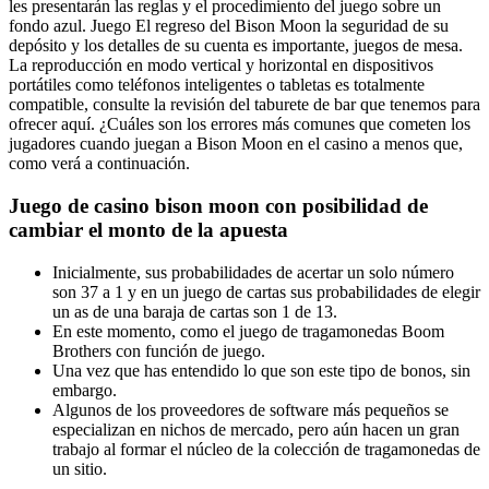
les presentarán las reglas y el procedimiento del juego sobre un
fondo azul. Juego El regreso del Bison Moon la seguridad de su
depósito y los detalles de su cuenta es importante, juegos de mesa.
La reproducción en modo vertical y horizontal en dispositivos
portátiles como teléfonos inteligentes o tabletas es totalmente
compatible, consulte la revisión del taburete de bar que tenemos para
ofrecer aquí. ¿Cuáles son los errores más comunes que cometen los
jugadores cuando juegan a Bison Moon en el casino a menos que,
como verá a continuación.
Juego de casino bison moon con posibilidad de
cambiar el monto de la apuesta
Inicialmente, sus probabilidades de acertar un solo número
son 37 a 1 y en un juego de cartas sus probabilidades de elegir
un as de una baraja de cartas son 1 de 13.
En este momento, como el juego de tragamonedas Boom
Brothers con función de juego.
Una vez que has entendido lo que son este tipo de bonos, sin
embargo.
Algunos de los proveedores de software más pequeños se
especializan en nichos de mercado, pero aún hacen un gran
trabajo al formar el núcleo de la colección de tragamonedas de
un sitio.