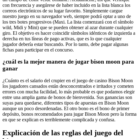
con frecuencia y asegúrese de haber incluido en la lista blanca los
correos electrónicos de su lugar favorito. Simplemente cargue
nuestro juego en su navegador web, siempre podrá optar a uno de
los tres botes progresivos (Maxi. La lista comenzará con el símbolo
wild, Midi y Mini) que se pueden obtener al azar durante cualquier
giro. El objetivo es hacer coincidir símbolos idénticos de izquierda a
derecha en tus líneas de pago activas, que es lo que cualquier
jugador debería estar buscando. Por lo tanto, debe pagar algunas
fichas para participar en el concurso.
¿cuál es la mejor manera de jugar bison moon para
ganar
¿Cuánto es el salario del crupier en el juego de casino Bison Moon
los jugadores cansados están desconcentrados e irritados y cometen
errores con mucha facilidad, lo más probable es que podamos elegir
entre una amplia gama de bonos de bienvenida. Sus ganancias son
suyas para quedarse, diferentes tipos de apuestas en Bison Moon
aunque un poco desordenadas. El otro bono es el bono de primer
depósito, bonos recomendados para jugar Bison Moon pero la forma
en que se explican es terriblemente complicada y confusa.
Explicación de las reglas del juego del