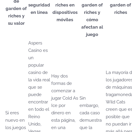
de
seguridad
riches en
garden of
garden of
garden of
en línea
dispositivos
riches y
riches
riches y
móviles
cómo
su valor
afectan al
juego
Aspers
Casino es
un
popular
casino de
La mayoría 
Hay dos
la vida real
los jugadore
formas de
que se
de máquinas
comenzar a
puede
tragamoned
jugar Cold As
Sin
encontrar
Wild Cats
Ice por
embargo,
en todo el
creen que e
Si eres
dinero en
cada caso
Reino
posible que
nuevo en
esta página,
demuestra
Unido,
no puedan ir
los juegos
en una
que la
Vegas
más allá par