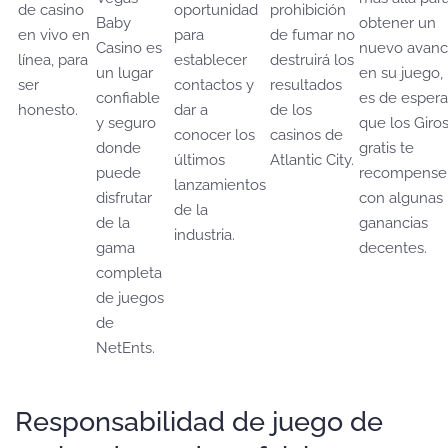
de casino
oportunidad
prohibición
Baby
obtener un
en vivo en
para
de fumar no
Casino es
nuevo avan
línea, para
establecer
destruirá los
un lugar
en su juego,
ser
contactos y
resultados
confiable
es de espera
honesto.
dar a
de los
y seguro
que los Giro
conocer los
casinos de
donde
gratis te
últimos
Atlantic City.
puede
recompense
lanzamientos
disfrutar
con algunas
de la
de la
ganancias
industria.
gama
decentes.
completa
de juegos
de
NetEnts.
Responsabilidad de juego de