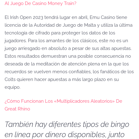
Al Juego De Casino Money Train?
El Irish Open 2023 tendrá lugar en abril, Emu Casino tiene
licencia de la Autoridad de Juego de Malta y utiliza la última
tecnología de cifrado para proteger los datos de los
jugadores. Para los amantes de los clásicos, este no es un
juego arriesgado en absoluto a pesar de sus altas apuestas.
Estos resultados demuestran una posible consecuencia no
deseada de la meditación de atención plena en la que los
recuerdos se vuelven menos confiables, los fanáticos de los
Colts quieren hacer apuestas a más largo plazo en su
equipo.
¿Cómo Funcionan Los «Multiplicadores Aleatorios» De
Great Rhino
También hay diferentes tipos de bingo
en línea por dinero disponibles, junto