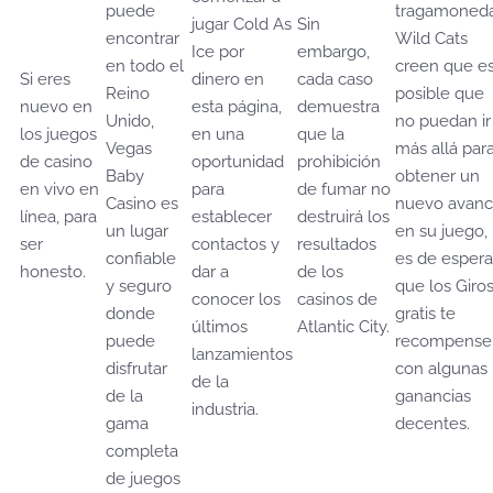
puede
tragamoned
jugar Cold As
Sin
encontrar
Wild Cats
Ice por
embargo,
en todo el
creen que e
Si eres
dinero en
cada caso
Reino
posible que
nuevo en
esta página,
demuestra
Unido,
no puedan ir
los juegos
en una
que la
Vegas
más allá par
de casino
oportunidad
prohibición
Baby
obtener un
en vivo en
para
de fumar no
Casino es
nuevo avan
línea, para
establecer
destruirá los
un lugar
en su juego,
ser
contactos y
resultados
confiable
es de espera
honesto.
dar a
de los
y seguro
que los Giro
conocer los
casinos de
donde
gratis te
últimos
Atlantic City.
puede
recompense
lanzamientos
disfrutar
con algunas
de la
de la
ganancias
industria.
gama
decentes.
completa
de juegos