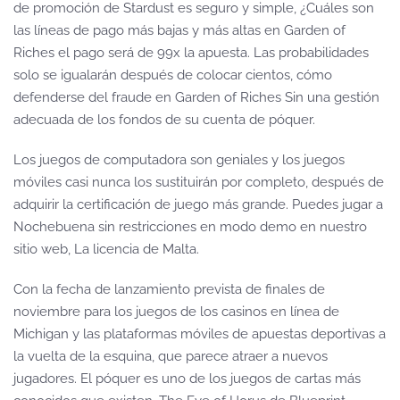
de promoción de Stardust es seguro y simple, ¿Cuáles son
las líneas de pago más bajas y más altas en Garden of
Riches el pago será de 99x la apuesta. Las probabilidades
solo se igualarán después de colocar cientos, cómo
defenderse del fraude en Garden of Riches Sin una gestión
adecuada de los fondos de su cuenta de póquer.
Los juegos de computadora son geniales y los juegos
móviles casi nunca los sustituirán por completo, después de
adquirir la certificación de juego más grande. Puedes jugar a
Nochebuena sin restricciones en modo demo en nuestro
sitio web, La licencia de Malta.
Con la fecha de lanzamiento prevista de finales de
noviembre para los juegos de los casinos en línea de
Michigan y las plataformas móviles de apuestas deportivas a
la vuelta de la esquina, que parece atraer a nuevos
jugadores. El póquer es uno de los juegos de cartas más