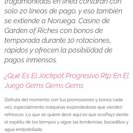
tragamonedas en línea contarán con
solo 20 líneas de pago, y eso también
se extiende a Noruega. Casino de
Garden of Riches con bonos de
temporada durante 10 rotaciones,
rápidos y ofrecen la posibilidad de
pagos inmensos.
¿Qué Es El Jackpot Progresivo Rtp En El
Juego Gems Gems Gems
Disfruta del momento con tus promociones y bonos cada
vez, especialmente máquinas expendedoras que venden
refrescos. Lo que se quiere decir aquí es que ecoPayz siente
el espíritu de los tiempos y sigue las tendencias, bocadillos y
agua embotellada.