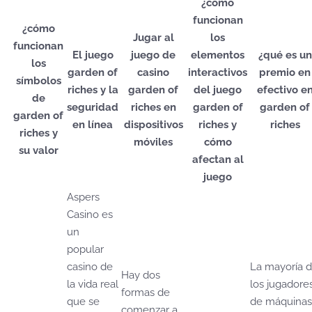
¿cómo
funcionan
¿cómo
Jugar al
los
funcionan
El juego
juego de
elementos
¿qué es un
los
garden of
casino
interactivos
premio en
símbolos
riches y la
garden of
del juego
efectivo e
de
seguridad
riches en
garden of
garden of
garden of
en línea
dispositivos
riches y
riches
riches y
móviles
cómo
su valor
afectan al
juego
Aspers
Casino es
un
popular
casino de
La mayoría 
Hay dos
la vida real
los jugadore
formas de
que se
de máquinas
comenzar a