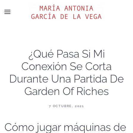
¿Qué Pasa Si Mi
Conexión Se Corta
Durante Una Partida De
Garden Of Riches
7 OCTUBRE, 2021
Cómo jugar máquinas de