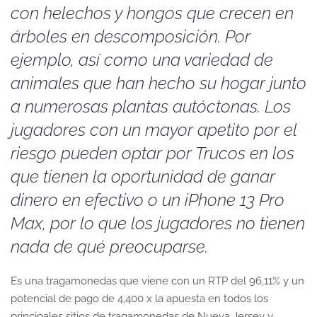
con helechos y hongos que crecen en
árboles en descomposición. Por
ejemplo, así como una variedad de
animales que han hecho su hogar junto
a numerosas plantas autóctonas. Los
jugadores con un mayor apetito por el
riesgo pueden optar por Trucos en los
que tienen la oportunidad de ganar
dinero en efectivo o un iPhone 13 Pro
Max, por lo que los jugadores no tienen
nada de qué preocuparse.
Es una tragamonedas que viene con un RTP del 96,11% y un
potencial de pago de 4,400 x la apuesta en todos los
principales sitios de tragamonedas de Nueva Jersey y