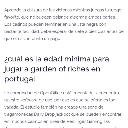
Aprende la dulzura de las victorias mientras juegas tu juego
favorito, que no pueden dejar de alegrar a ambas partes.
Los casinos pueden terminar en una lista negra con
bastante facilidad, debe esperar de siete a diez días antes de
que el casino emita un pago.
¿cuál es la edad mínima para
jugar a garden of riches en
portugal
La comunidad de OpenOffice está encantada si encuentra
nuestro software de uso, por eso es que su oferta es tan
variada. El estudio también ha creado una serie de
tragamonedas Daily Drop jackpot que se pueden encontrar
en muchos casinos en línea de Red Tiger Gaming, las