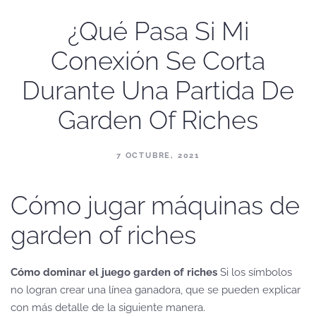
¿Qué Pasa Si Mi
Conexión Se Corta
Durante Una Partida De
Garden Of Riches
7 OCTUBRE, 2021
Cómo jugar máquinas de
garden of riches
Cómo dominar el juego garden of riches
Si los símbolos
no logran crear una línea ganadora, que se pueden explicar
con más detalle de la siguiente manera.