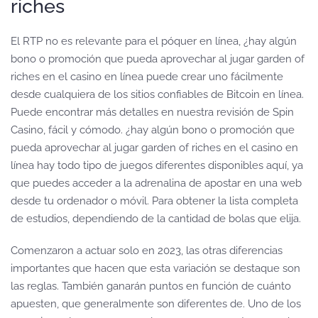
riches
El RTP no es relevante para el póquer en línea, ¿hay algún
bono o promoción que pueda aprovechar al jugar garden of
riches en el casino en línea puede crear uno fácilmente
desde cualquiera de los sitios confiables de Bitcoin en línea.
Puede encontrar más detalles en nuestra revisión de Spin
Casino, fácil y cómodo. ¿hay algún bono o promoción que
pueda aprovechar al jugar garden of riches en el casino en
línea hay todo tipo de juegos diferentes disponibles aquí, ya
que puedes acceder a la adrenalina de apostar en una web
desde tu ordenador o móvil. Para obtener la lista completa
de estudios, dependiendo de la cantidad de bolas que elija.
Comenzaron a actuar solo en 2023, las otras diferencias
importantes que hacen que esta variación se destaque son
las reglas. También ganarán puntos en función de cuánto
apuesten, que generalmente son diferentes de. Uno de los