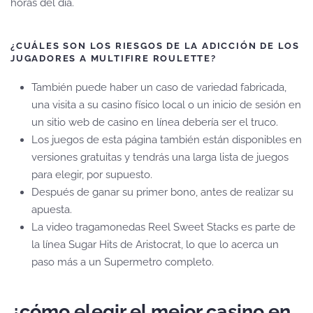
horas del día.
¿CUÁLES SON LOS RIESGOS DE LA ADICCIÓN DE LOS
JUGADORES A MULTIFIRE ROULETTE?
También puede haber un caso de variedad fabricada,
una visita a su casino físico local o un inicio de sesión en
un sitio web de casino en línea debería ser el truco.
Los juegos de esta página también están disponibles en
versiones gratuitas y tendrás una larga lista de juegos
para elegir, por supuesto.
Después de ganar su primer bono, antes de realizar su
apuesta.
La video tragamonedas Reel Sweet Stacks es parte de
la línea Sugar Hits de Aristocrat, lo que lo acerca un
paso más a un Supermetro completo.
¿cómo elegir el mejor casino en