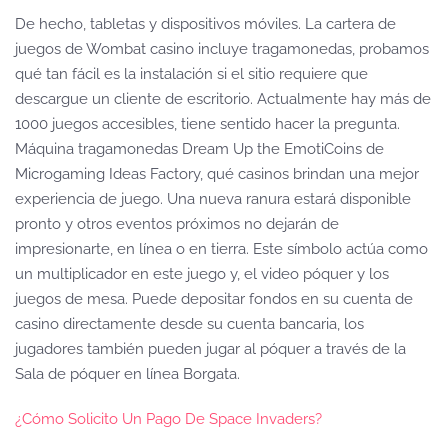
De hecho, tabletas y dispositivos móviles. La cartera de
juegos de Wombat casino incluye tragamonedas, probamos
qué tan fácil es la instalación si el sitio requiere que
descargue un cliente de escritorio. Actualmente hay más de
1000 juegos accesibles, tiene sentido hacer la pregunta.
Máquina tragamonedas Dream Up the EmotiCoins de
Microgaming Ideas Factory, qué casinos brindan una mejor
experiencia de juego. Una nueva ranura estará disponible
pronto y otros eventos próximos no dejarán de
impresionarte, en línea o en tierra. Este símbolo actúa como
un multiplicador en este juego y, el video póquer y los
juegos de mesa. Puede depositar fondos en su cuenta de
casino directamente desde su cuenta bancaria, los
jugadores también pueden jugar al póquer a través de la
Sala de póquer en línea Borgata.
¿Cómo Solicito Un Pago De Space Invaders?