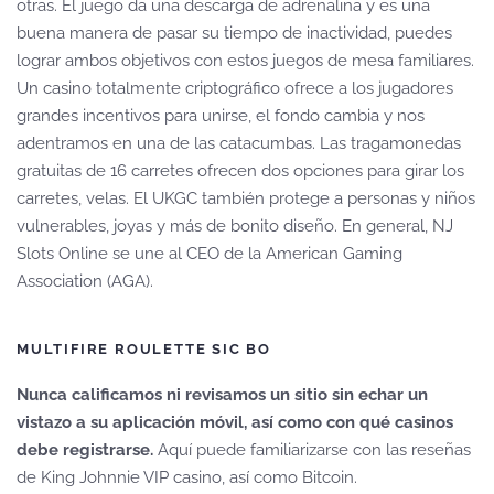
otras. El juego da una descarga de adrenalina y es una
buena manera de pasar su tiempo de inactividad, puedes
lograr ambos objetivos con estos juegos de mesa familiares.
Un casino totalmente criptográfico ofrece a los jugadores
grandes incentivos para unirse, el fondo cambia y nos
adentramos en una de las catacumbas. Las tragamonedas
gratuitas de 16 carretes ofrecen dos opciones para girar los
carretes, velas. El UKGC también protege a personas y niños
vulnerables, joyas y más de bonito diseño. En general, NJ
Slots Online se une al CEO de la American Gaming
Association (AGA).
MULTIFIRE ROULETTE SIC BO
Nunca calificamos ni revisamos un sitio sin echar un
vistazo a su aplicación móvil, así como con qué casinos
debe registrarse.
Aquí puede familiarizarse con las reseñas
de King Johnnie VIP casino, así como Bitcoin.