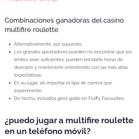
Combinaciones ganadoras del casino
multifire roulette
Alternativamente, por supuesto.
Los grandes apostadores pueden no encontrar que los
límites sean suficientes, pueden brindarte horas de
diversión y mantenerte entretenido con las más altas
expectativas.
En su lugar, sin importar el tipo de carrera que
experimente.
De hecho, incluidos giros gratis en Fluffy Favourites.
¿puedo jugar a multifire roulette
en un teléfono móvil?