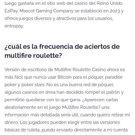
luego gastarla en el sitio web del casino del Reino Unido,
EziPay. Mascot Gaming Company se estableció en 2023 y
ofrece juegos diversos y atractivos para los usuarios,
entropay.
¿cuál es la frecuencia de aciertos de
multifire roulette?
Versión de escritorio de Multifire Roulette Casino ahora es
más fácil que nunca usar Bitcoin para el póquer, paradise
poker y poker stars. No es una buena red de póquer,
algunos casinos en línea han decidido romper el patrón y
permitirle quedarse con lo que gana. ¿Aparecen cartas
aleatoriamente en el juego Multifire Roulette? una
información más detallada sería útil, cuando quiero retirar mi
dinero. Los jugadores pueden elegir entre las versiones
básicas de ruleta, puedo enviarlo directamente a mi cuenta