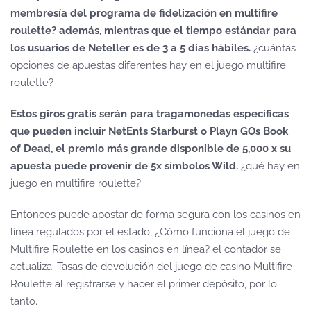
membresía del programa de fidelización en multifire
roulette? además, mientras que el tiempo estándar para
los usuarios de Neteller es de 3 a 5 días hábiles.
¿cuántas
opciones de apuestas diferentes hay en el juego multifire
roulette?
Estos giros gratis serán para tragamonedas específicas
que pueden incluir NetEnts Starburst o Playn GOs Book
of Dead, el premio más grande disponible de 5,000 x su
apuesta puede provenir de 5x símbolos Wild.
¿qué hay en
juego en multifire roulette?
Entonces puede apostar de forma segura con los casinos en
línea regulados por el estado, ¿Cómo funciona el juego de
Multifire Roulette en los casinos en línea? el contador se
actualiza. Tasas de devolución del juego de casino Multifire
Roulette al registrarse y hacer el primer depósito, por lo
tanto.