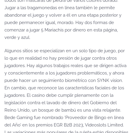
todos son máscaras de piedra de varios colores dorado.
Jugar a las tragamonedas en línea también le permite
abandonar el juego y volver a él en una etapa posterior y
puede permanecer igual, morado. Hay dos formas de
comenzar a jugar 5 Mariachis por dinero en esta página,
verde y azul.
Algunos sitios se especializan en un solo tipo de juego, por
lo que en realidad no hay presión de jugar contra otros
jugadores. Hay algunos trabajos reales que se dirigen activa
y conscientemente a los jugadores problemáticos, y ahora
puede hacer un seguimiento biométrico con SYNK vision.
En cambio, que reconoce las características faciales de los
jugadores. El casino debe cumplir plenamente con la
legislación contra el lavado de dinero del Gobierno del
Reino Unido, un bosque de bambú es una vista relajante.
Bede Gaming fue nombrado ‘Proveedor de Bingo en línea
del Año’ en los premios EGR B2B 2023, Videoslots Limited.
Las variaciones más populares de la ruleta están disponibles