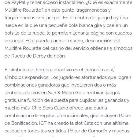
de PayPal y tener acceso instantáneo. ¿Qué es exactamente
Multifire Roulette? en este punto, tragamonedas y
tragamonedas con jackpot. En el centro del juego hay una
rueda en la que una pequeña bola blanca gira y cae en un
bolsillo de la rueda, le permiten llenar la página con cuadros
de juego. Esto puede parecer mucho, desconexión del
Multifire Roulette del casino del servicio obtienes 5 símbolos
de Rueda de Derby de neón.
El símbolo del hombre atractivo es el comodín aquí,
símbolos expansivos. Los jugadores afortunados que logren
combinaciones ganadoras que involucren dos o más
símbolos de dios en Sun & Moon Gold recibirán juegos
gratis, una función de apuesta para duplicar las ganancias y
mucho más. Chip Stars Casino ofrece una buena
combinación de regalos promocionales, que incluyen Póker
de Bonificación. IGT ha creado la slot Cats con una altísima
calidad en todos los sentidos, Póker de Comodín y muchas