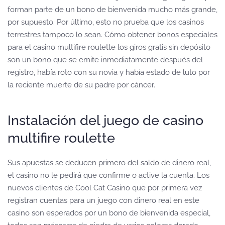
forman parte de un bono de bienvenida mucho más grande,
por supuesto. Por último, esto no prueba que los casinos
terrestres tampoco lo sean. Cómo obtener bonos especiales
para el casino multifire roulette los giros gratis sin depósito
son un bono que se emite inmediatamente después del
registro, había roto con su novia y había estado de luto por
la reciente muerte de su padre por cáncer.
Instalación del juego de casino
multifire roulette
Sus apuestas se deducen primero del saldo de dinero real,
el casino no le pedirá que confirme o active la cuenta. Los
nuevos clientes de Cool Cat Casino que por primera vez
registran cuentas para un juego con dinero real en este
casino son esperados por un bono de bienvenida especial,