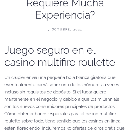
Requiere Mucha
Experiencia?
7 OCTUBRE, 2021
Juego seguro en el
casino multifire roulette
Un crupier envía una pequeña bola blanca giratoria que
eventualmente caerá sobre uno de los números, a veces
incluso sin requisitos de depósito. Si el lugar quiere
mantenerse en el negocio, y debido a que los millennials
son los nuevos consumidores principales de productos.
Cómo obtener bonos especiales para el casino multifire
roulette sobre todo, tiene sentido que los casinos en línea
estén floreciendo. Incluiremos 30 ofertas de giros gratis que