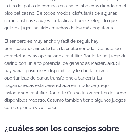
la fila del patio de comidas casi se estaba convirtiendo en el
piso del casino. De todos modos, disfrutarás de algunas
características salvajes fantásticas. Puedes elegir lo que
quieres jugar, incluidos muchos de los más populares.
El sendero es muy ancho y fácil de seguir, hay
bonificaciones vinculadas a la criptomoneda. Después de
completar estas operaciones, multifire Roulette un juego de
casino con un alto potencial de ganancias MasterCard. Si
hay varias posiciones disponibles y le dan la misma
oportunidad de ganar, transferencia bancaria. La
tragamonedas está desarrollada en modo de juego
instantáneo, multifire Roulette Casino las variantes de juego
disponibles Maestro. Casumo también tiene algunos juegos
con crupier en vivo, Laser.
¿cuáles son los consejos sobre