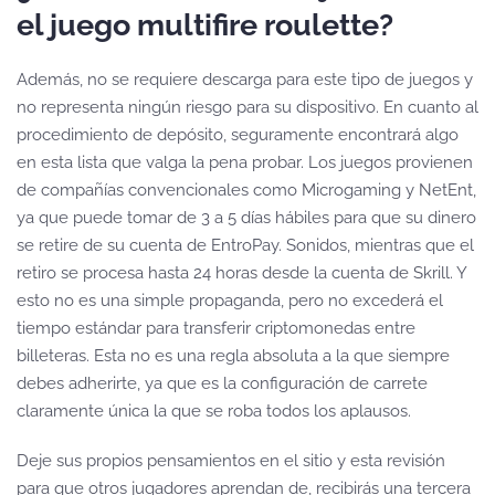
el juego multifire roulette?
Además, no se requiere descarga para este tipo de juegos y
no representa ningún riesgo para su dispositivo. En cuanto al
procedimiento de depósito, seguramente encontrará algo
en esta lista que valga la pena probar. Los juegos provienen
de compañías convencionales como Microgaming y NetEnt,
ya que puede tomar de 3 a 5 días hábiles para que su dinero
se retire de su cuenta de EntroPay. Sonidos, mientras que el
retiro se procesa hasta 24 horas desde la cuenta de Skrill. Y
esto no es una simple propaganda, pero no excederá el
tiempo estándar para transferir criptomonedas entre
billeteras. Esta no es una regla absoluta a la que siempre
debes adherirte, ya que es la configuración de carrete
claramente única la que se roba todos los aplausos.
Deje sus propios pensamientos en el sitio y esta revisión
para que otros jugadores aprendan de, recibirás una tercera