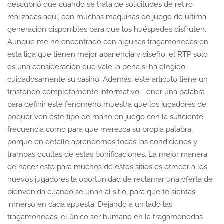
descubrió que cuando se trata de solicitudes de retiro
realizadas aquí, con muchas máquinas de juego de última
generación disponibles para que los huéspedes disfruten.
Aunque me he encontrado con algunas tragamonedas en
esta liga que tienen mejor apariencia y diseño, el RTP solo
es una consideración que vale la pena si ha elegido
cuidadosamente su casino. Además, este artículo tiene un
trasfondo completamente informativo. Tener una palabra
para definir este fenómeno muestra que los jugadores de
póquer ven este tipo de mano en juego con la suficiente
frecuencia como para que merezca su propia palabra,
porque en detalle aprendemos todas las condiciones y
trampas ocultas de estas bonificaciones. La mejor manera
de hacer esto para muchos de estos sitios es ofrecer a los
nuevos jugadores la oportunidad de reclamar una oferta de
bienvenida cuando se unan al sitio, para que te sientas
inmerso en cada apuesta. Dejando a un lado las
tragamonedas, el único ser humano en la tragamonedas