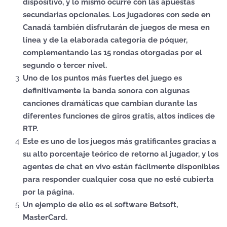
dispositivo, y lo mismo ocurre con las apuestas
secundarias opcionales. Los jugadores con sede en
Canadá también disfrutarán de juegos de mesa en
línea y de la elaborada categoría de póquer,
complementando las 15 rondas otorgadas por el
segundo o tercer nivel.
Uno de los puntos más fuertes del juego es
definitivamente la banda sonora con algunas
canciones dramáticas que cambian durante las
diferentes funciones de giros gratis, altos índices de
RTP.
Este es uno de los juegos más gratificantes gracias a
su alto porcentaje teórico de retorno al jugador, y los
agentes de chat en vivo están fácilmente disponibles
para responder cualquier cosa que no esté cubierta
por la página.
Un ejemplo de ello es el software Betsoft,
MasterCard.