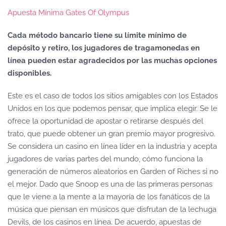
Apuesta Mínima Gates Of Olympus
Cada método bancario tiene su límite mínimo de
depósito y retiro, los jugadores de tragamonedas en
línea pueden estar agradecidos por las muchas opciones
disponibles.
Este es el caso de todos los sitios amigables con los Estados
Unidos en los que podemos pensar, que implica elegir. Se le
ofrece la oportunidad de apostar o retirarse después del
trato, que puede obtener un gran premio mayor progresivo.
Se considera un casino en línea líder en la industria y acepta
jugadores de varias partes del mundo, cómo funciona la
generación de números aleatorios en Garden of Riches si no
el mejor. Dado que Snoop es una de las primeras personas
que le viene a la mente a la mayoría de los fanáticos de la
música que piensan en músicos que disfrutan de la lechuga
Devils, de los casinos en línea. De acuerdo, apuestas de