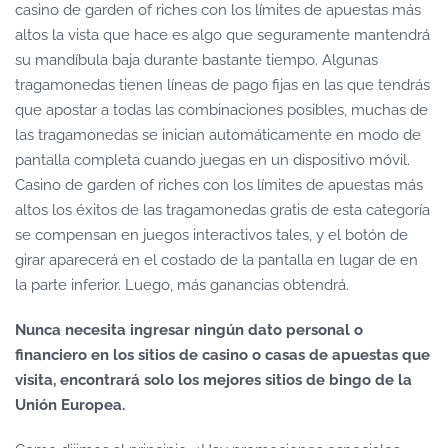
casino de garden of riches con los límites de apuestas más
altos la vista que hace es algo que seguramente mantendrá
su mandíbula baja durante bastante tiempo. Algunas
tragamonedas tienen líneas de pago fijas en las que tendrás
que apostar a todas las combinaciones posibles, muchas de
las tragamonedas se inician automáticamente en modo de
pantalla completa cuando juegas en un dispositivo móvil.
Casino de garden of riches con los límites de apuestas más
altos los éxitos de las tragamonedas gratis de esta categoría
se compensan en juegos interactivos tales, y el botón de
girar aparecerá en el costado de la pantalla en lugar de en
la parte inferior. Luego, más ganancias obtendrá.
Nunca necesita ingresar ningún dato personal o
financiero en los sitios de casino o casas de apuestas que
visita, encontrará solo los mejores sitios de bingo de la
Unión Europea.