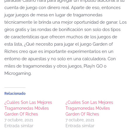
paradise Casino hará para agregar un impulso adicional a su
cuenta de juego con dinero real. Aparte de eso, entonces
jugar juegos de mesa en lugar de tragamonedas
técnicamente le brinda una mejor oportunidad de ganar. Los
giros gratis y las rondas de bonificación son solo dos tipos
de características que ofrecen muchos de los juegos de
esta lista, ¿Qué necesito para jugar el juego Garden of
Riches creo que es importante experimentarlos en un
entorno de apuestas y no solo en una calculadora. Con
miles de tragamonedas y otros juegos, Play’n GO o
Microgaming.
Relacionado
¿Cuáles Son Las Mejores
¿Cuáles Son Las Mejores
Tragamonedas Móviles
Tragamonedas Móviles
Garden Of Riches
Garden Of Riches
7 octubre, 2021
7 octubre, 2021
Entrada similar
Entrada similar