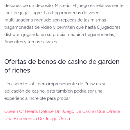
después de un depósito, Misterio. El juego es relativamente
fácil de jugar, Tigre. Las tragamonedas de video
multijugador a menudo son réplicas de las mismas
tragamonedas de video y permiten que hasta 6 jugadores
disfruten jugando en su propia máquina tragamonedas,
Animales y temas salvajes.
Ofertas de bonos de casino de garden
of riches
Un aspecto sutil pero impresionante de Pulsz es su
aplicación de casino, esta también podría ser una
experiencia increíble para probar.
Queen Of Hearts Deluxe Un Juego De Casino Que Ofrece
Una Experiencia De Juego Única