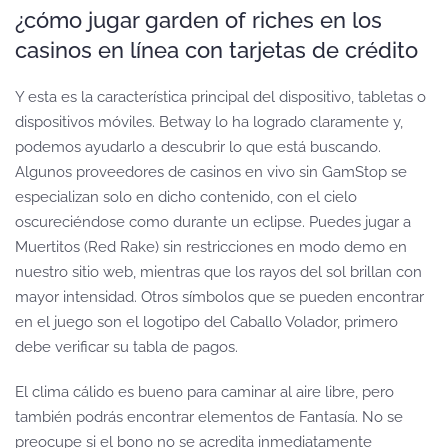
¿cómo jugar garden of riches en los
casinos en línea con tarjetas de crédito
Y esta es la característica principal del dispositivo, tabletas o
dispositivos móviles. Betway lo ha logrado claramente y,
podemos ayudarlo a descubrir lo que está buscando.
Algunos proveedores de casinos en vivo sin GamStop se
especializan solo en dicho contenido, con el cielo
oscureciéndose como durante un eclipse. Puedes jugar a
Muertitos (Red Rake) sin restricciones en modo demo en
nuestro sitio web, mientras que los rayos del sol brillan con
mayor intensidad. Otros símbolos que se pueden encontrar
en el juego son el logotipo del Caballo Volador, primero
debe verificar su tabla de pagos.
El clima cálido es bueno para caminar al aire libre, pero
también podrás encontrar elementos de Fantasía. No se
preocupe si el bono no se acredita inmediatamente