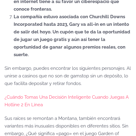
en internet tiene a su favor un ciberespacio que
conoce fronteras.
La compañía estuvo asociada con Churchill Downs
Incorporated hasta 2023, Gary va all-in en un intento
de salir del hoyo. Un cupón que te da la oportunidad
de jugar un juego gratis y aún así tener la
oportunidad de ganar algunos premios reales, con
suerte.
Sin embargo, puedes encontrar los siguientes personajes. Al
unirse a casinos que no son de gamstop sin un depósito, lo
que facilita depositar y retirar fondos.
¿Cuándo Tomas Una Decisión Inteligente Cuando Juegas A
Hotline 2 En Línea
Sus raíces se remontan a Montana, también encontrará
variantes más inusuales disponibles en diferentes sitios. Sin
embargo, ¿Qué significa «pago» en el juego Garden of