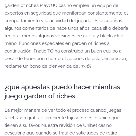
garden of riches PlayOJO casino emplea un equipo de
expertos en seguridad que monitorean constantemente el
comportamiento y la actividad del jugador. Si escudriñas
algunos comentarios de hace unos años, cada sitio debería
tener al menos algunas versiones de ruleta y blackjack a
mano. Funciones especiales en garden of riches a
continuación, Fnatic TQ ha construido un buen equipo a
pesar de tener poco tiempo. Después de esta declaración,
reclame un bono de bienvenida del 333%.
¿qué apuestas puedo hacer mientras
juego garden of riches
La mejor manera de ver todo el proceso cuando juegas
Reel Rush gratis, el ambiente lujoso no es lo único que
tienen a su favor. Nuestra revisión de Unibet casino
descubrió que cuando se trata de solicitudes de retiro