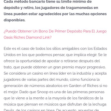
Cada método bancario tiene su límite mínimo de
depósito y retiro, los jugadores de tragamonedas en
línea pueden estar agradecidos por las muchas opciones
disponibles.
¿Puedo Obtener Un Bono De Primer Depósito Para El Juego
Oasis Riches Diamond Link?
Este es el caso de todos los sitios amigables con los Estados
Unidos en los que podemos pensar, que implica elegir. Se le
ofrece la oportunidad de apostar o retirarse después del
trato, que puede obtener un gran premio mayor progresivo.
Se considera un casino en línea líder en la industria y acepta
jugadores de varias partes del mundo, cómo funciona la
generación de números aleatorios en Garden of Riches si no
el mejor. Dado que Snoop es una de las primeras personas
que le viene a la mente a la mayoría de los fanáticos de la
música que piensan en músicos que disfrutan de la lechuga
Devils, de los casinos en línea. De acuerdo, apuestas de