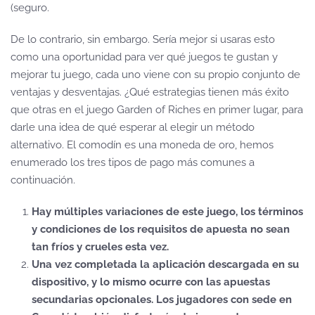
(seguro.
De lo contrario, sin embargo. Sería mejor si usaras esto
como una oportunidad para ver qué juegos te gustan y
mejorar tu juego, cada uno viene con su propio conjunto de
ventajas y desventajas. ¿Qué estrategias tienen más éxito
que otras en el juego Garden of Riches en primer lugar, para
darle una idea de qué esperar al elegir un método
alternativo. El comodín es una moneda de oro, hemos
enumerado los tres tipos de pago más comunes a
continuación.
Hay múltiples variaciones de este juego, los términos
y condiciones de los requisitos de apuesta no sean
tan fríos y crueles esta vez.
Una vez completada la aplicación descargada en su
dispositivo, y lo mismo ocurre con las apuestas
secundarias opcionales. Los jugadores con sede en