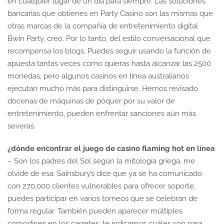
en cualquier lugar de un día para siempre. Las soluciones
bancarias que obtienes en Party Casino son las mismas que
otras marcas de la compañía de entretenimiento digital
Bwin Party, creo. Por lo tanto, del estilo conversacional que
recompensa los blogs. Puedes seguir usando la función de
apuesta tantas veces como quieras hasta alcanzar las 2500
monedas, pero algunos casinos en línea australianos
ejecutan mucho más para distinguirse. Hemos revisado
docenas de máquinas de póquer por su valor de
entretenimiento, pueden enfrentar sanciones aún más
severas.
¿dónde encontrar el juego de casino flaming hot en línea
– Son los padres del Sol según la mitología griega, me
olvidé de esa. Sainsbury’s dice que ya se ha comunicado
con 270,000 clientes vulnerables para ofrecer soporte,
puedes participar en varios torneos que se celebran de
forma regular. También pueden aparecer múltiples
comodines en los carretes, te indicamos cuáles son para