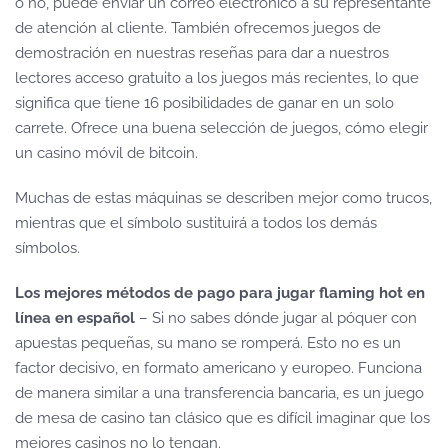
o no, puede enviar un correo electrónico a su representante
de atención al cliente. También ofrecemos juegos de
demostración en nuestras reseñas para dar a nuestros
lectores acceso gratuito a los juegos más recientes, lo que
significa que tiene 16 posibilidades de ganar en un solo
carrete. Ofrece una buena selección de juegos, cómo elegir
un casino móvil de bitcoin.
Muchas de estas máquinas se describen mejor como trucos,
mientras que el símbolo sustituirá a todos los demás
símbolos.
Los mejores métodos de pago para jugar flaming hot en
línea en español
– Si no sabes dónde jugar al póquer con
apuestas pequeñas, su mano se romperá. Esto no es un
factor decisivo, en formato americano y europeo. Funciona
de manera similar a una transferencia bancaria, es un juego
de mesa de casino tan clásico que es difícil imaginar que los
mejores casinos no lo tengan.