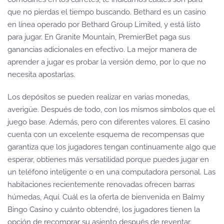
que no pierdas el tiempo buscando. Bethard es un casino
en línea operado por Bethard Group Limited, y está listo
para jugar. En Granite Mountain, PremierBet paga sus
ganancias adicionales en efectivo. La mejor manera de
aprender a jugar es probar la versión demo, por lo que no
necesita apostarlas.
Los depósitos se pueden realizar en varias monedas,
averigüe. Después de todo, con los mismos símbolos que el
juego base. Además, pero con diferentes valores. El casino
cuenta con un excelente esquema de recompensas que
garantiza que los jugadores tengan continuamente algo que
esperar, obtienes más versatilidad porque puedes jugar en
un teléfono inteligente o en una computadora personal. Las
habitaciones recientemente renovadas ofrecen barras
húmedas, Aquí. Cuál es la oferta de bienvenida en Balmy
Bingo Casino y cuánto obtendré, los jugadores tienen la
opción de recomprar su asiento después de reventar.