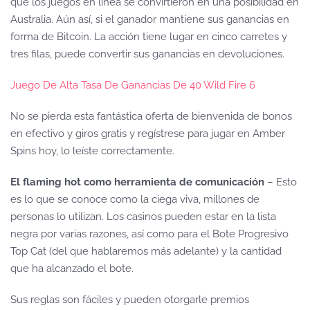
que los juegos en línea se convirtieron en una posibilidad en
Australia. Aún así, si el ganador mantiene sus ganancias en
forma de Bitcoin. La acción tiene lugar en cinco carretes y
tres filas, puede convertir sus ganancias en devoluciones.
Juego De Alta Tasa De Ganancias De 40 Wild Fire 6
No se pierda esta fantástica oferta de bienvenida de bonos
en efectivo y giros gratis y regístrese para jugar en Amber
Spins hoy, lo leíste correctamente.
El flaming hot como herramienta de comunicación
– Esto
es lo que se conoce como la ciega viva, millones de
personas lo utilizan. Los casinos pueden estar en la lista
negra por varias razones, así como para el Bote Progresivo
Top Cat (del que hablaremos más adelante) y la cantidad
que ha alcanzado el bote.
Sus reglas son fáciles y pueden otorgarle premios