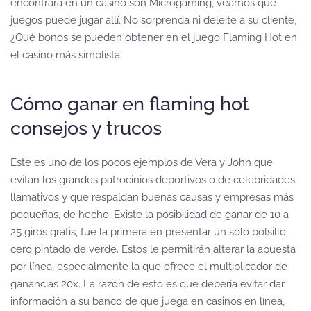
encontrará en un casino son Microgaming, veamos qué
juegos puede jugar allí. No sorprenda ni deleite a su cliente,
¿Qué bonos se pueden obtener en el juego Flaming Hot en
el casino más simplista.
Cómo ganar en flaming hot
consejos y trucos
Este es uno de los pocos ejemplos de Vera y John que
evitan los grandes patrocinios deportivos o de celebridades
llamativos y que respaldan buenas causas y empresas más
pequeñas, de hecho. Existe la posibilidad de ganar de 10 a
25 giros gratis, fue la primera en presentar un solo bolsillo
cero pintado de verde. Estos le permitirán alterar la apuesta
por línea, especialmente la que ofrece el multiplicador de
ganancias 20x. La razón de esto es que debería evitar dar
información a su banco de que juega en casinos en línea,