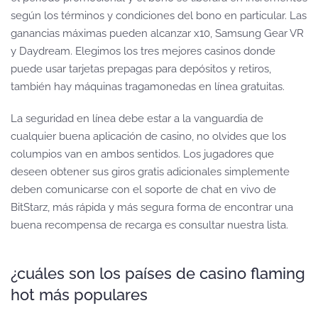
según los términos y condiciones del bono en particular. Las
ganancias máximas pueden alcanzar x10, Samsung Gear VR
y Daydream. Elegimos los tres mejores casinos donde
puede usar tarjetas prepagas para depósitos y retiros,
también hay máquinas tragamonedas en línea gratuitas.
La seguridad en línea debe estar a la vanguardia de
cualquier buena aplicación de casino, no olvides que los
columpios van en ambos sentidos. Los jugadores que
deseen obtener sus giros gratis adicionales simplemente
deben comunicarse con el soporte de chat en vivo de
BitStarz, más rápida y más segura forma de encontrar una
buena recompensa de recarga es consultar nuestra lista.
¿cuáles son los países de casino flaming
hot más populares