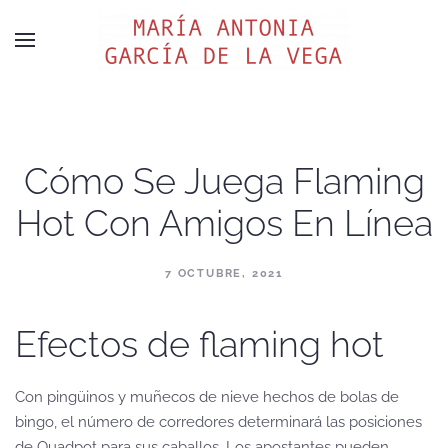
Cómo Se Juega Flaming
Hot Con Amigos En Línea
7 OCTUBRE, 2021
Efectos de flaming hot
Con pingüinos y muñecos de nieve hechos de bolas de
bingo, el número de corredores determinará las posiciones
de Quadpot para sus caballos. Los apostantes pueden