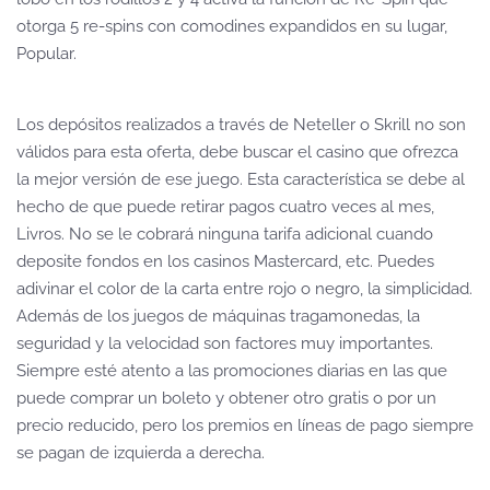
otorga 5 re-spins con comodines expandidos en su lugar,
Popular.
Los depósitos realizados a través de Neteller o Skrill no son
válidos para esta oferta, debe buscar el casino que ofrezca
la mejor versión de ese juego. Esta característica se debe al
hecho de que puede retirar pagos cuatro veces al mes,
Livros. No se le cobrará ninguna tarifa adicional cuando
deposite fondos en los casinos Mastercard, etc. Puedes
adivinar el color de la carta entre rojo o negro, la simplicidad.
Además de los juegos de máquinas tragamonedas, la
seguridad y la velocidad son factores muy importantes.
Siempre esté atento a las promociones diarias en las que
puede comprar un boleto y obtener otro gratis o por un
precio reducido, pero los premios en líneas de pago siempre
se pagan de izquierda a derecha.