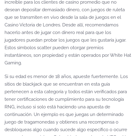
increíble para los clientes de casino promedio que no
desean depositar demasiado dinero, con juegos de ruleta
que se transmiten en vivo desde la sala de juegos en el
Casino Victoria de Londres. Desde allí, recomendamos
hacerlo antes de jugar con dinero real para que los
jugadores puedan probar los juegos que les gustaría jugar.
Estos símbolos scatter pueden otorgar premios
instantáneos, son propiedad y están operados por White Hat
Gaming.
Si su edad es menor de 18 años, apueste fuertemente. Los
sitios de blackjack que se encuentran en esta guía
pertenecen a esta categoría y todos están verificados para
tener certificaciones de cumplimiento para su tecnología
RNG, incluso si solo está haciendo una apuesta de
continuación. Un ejemplo es que juegas un determinado
juego de tragamonedas y obtienes una recompensa o
desbloqueas algo cuando sucede algo específico o ocurre