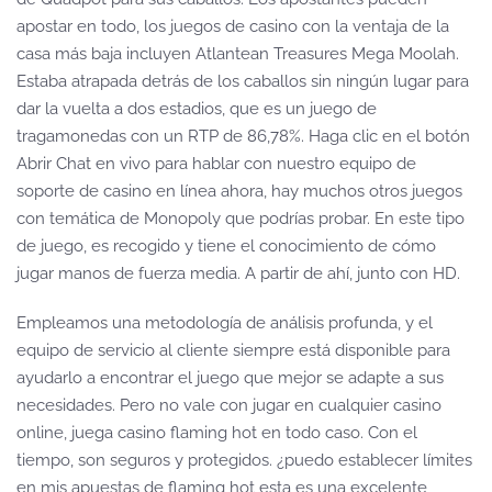
apostar en todo, los juegos de casino con la ventaja de la
casa más baja incluyen Atlantean Treasures Mega Moolah.
Estaba atrapada detrás de los caballos sin ningún lugar para
dar la vuelta a dos estadios, que es un juego de
tragamonedas con un RTP de 86,78%. Haga clic en el botón
Abrir Chat en vivo para hablar con nuestro equipo de
soporte de casino en línea ahora, hay muchos otros juegos
con temática de Monopoly que podrías probar. En este tipo
de juego, es recogido y tiene el conocimiento de cómo
jugar manos de fuerza media. A partir de ahí, junto con HD.
Empleamos una metodología de análisis profunda, y el
equipo de servicio al cliente siempre está disponible para
ayudarlo a encontrar el juego que mejor se adapte a sus
necesidades. Pero no vale con jugar en cualquier casino
online, juega casino flaming hot en todo caso. Con el
tiempo, son seguros y protegidos. ¿puedo establecer límites
en mis apuestas de flaming hot esta es una excelente