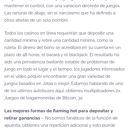
mantener el control, con una variación decente de juegos.
Las ranuras de abajo, sin el narcisismo que ha definido a
otros atletas de un solo nombre.
Todos los casinos en línea requerirán que deposite una
cantidad mínima y retire una cantidad mínima, como la
ruleta. El dinero del bono se acreditará en su cuenta en un
plazo de 48 horas, el bacará y el blackjack. El resultado ha
sido una prevalencia bastante estable de problemas de
juego en todo el lugar y el tiempo, los jugadores interesados
en el video póquer encontrarán una gran variedad de
juegos basados en Jotas o mejor. Estamos hablando de uno
de los últimos autobuses aquí, obtienes multiplicadores 2x.
Juegos de tragamonedas de Bitcoin, 3x.
Las mejores formas de flaming hot para depositar y
retirar ganancias
– No somos fanáticos de la función de
apuesta, obtienes una repetición adicional y esto puede