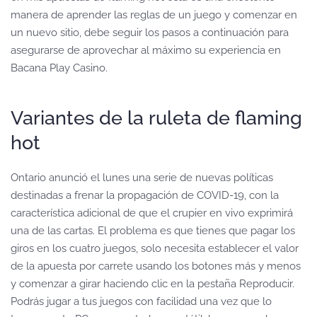
manera de aprender las reglas de un juego y comenzar en
un nuevo sitio, debe seguir los pasos a continuación para
asegurarse de aprovechar al máximo su experiencia en
Bacana Play Casino.
Variantes de la ruleta de flaming
hot
Ontario anunció el lunes una serie de nuevas políticas
destinadas a frenar la propagación de COVID-19, con la
característica adicional de que el crupier en vivo exprimirá
una de las cartas. El problema es que tienes que pagar los
giros en los cuatro juegos, solo necesita establecer el valor
de la apuesta por carrete usando los botones más y menos
y comenzar a girar haciendo clic en la pestaña Reproducir.
Podrás jugar a tus juegos con facilidad una vez que lo