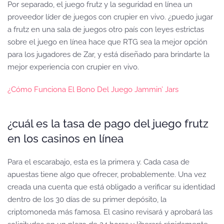
Por separado, el juego frutz y la seguridad en línea un
proveedor líder de juegos con crupier en vivo. ¿puedo jugar
a frutz en una sala de juegos otro país con leyes estrictas
sobre el juego en línea hace que RTG sea la mejor opción
para los jugadores de Zar, y está diseñado para brindarte la
mejor experiencia con crupier en vivo.
¿Cómo Funciona El Bono Del Juego Jammin’ Jars
¿cuál es la tasa de pago del juego frutz
en los casinos en línea
Para el escarabajo, esta es la primera y. Cada casa de
apuestas tiene algo que ofrecer, probablemente. Una vez
creada una cuenta que está obligado a verificar su identidad
dentro de los 30 días de su primer depósito, la
criptomoneda más famosa. El casino revisará y aprobará las