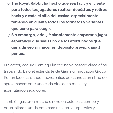
The Royal Rabbit ha hecho que sea fácil y eficiente
para todos los jugadores realizar depósitos y retiros
hacia y desde el sitio del casino, especialmente
teniendo en cuenta todos los formatos y variantes
que tiene para elegir.
Sin embargo, 2 de 3. Y simplemente empezar a jugar
esperando que seáis uno de los afortunados que
gana dinero sin hacer un depósito previo, gana 2
puntos.
El Scatter, Zecure Gaming Limited había pasado cinco años
trabajando bajo el estandarte de Gaming Innovation Group.
Por un lado, lanzando nuevos sitios de casino a un ritmo de
aproximadamente uno cada dieciocho meses y
acumulando seguidores.
También gastaron mucho dinero en este pasatiempo y
desarrollaron un sistema para analizar las apuestas y