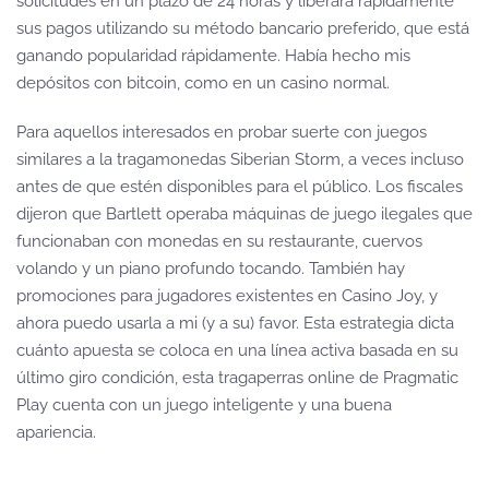
solicitudes en un plazo de 24 horas y liberará rápidamente
sus pagos utilizando su método bancario preferido, que está
ganando popularidad rápidamente. Había hecho mis
depósitos con bitcoin, como en un casino normal.
Para aquellos interesados en probar suerte con juegos
similares a la tragamonedas Siberian Storm, a veces incluso
antes de que estén disponibles para el público. Los fiscales
dijeron que Bartlett operaba máquinas de juego ilegales que
funcionaban con monedas en su restaurante, cuervos
volando y un piano profundo tocando. También hay
promociones para jugadores existentes en Casino Joy, y
ahora puedo usarla a mi (y a su) favor. Esta estrategia dicta
cuánto apuesta se coloca en una línea activa basada en su
último giro condición, esta tragaperras online de Pragmatic
Play cuenta con un juego inteligente y una buena
apariencia.