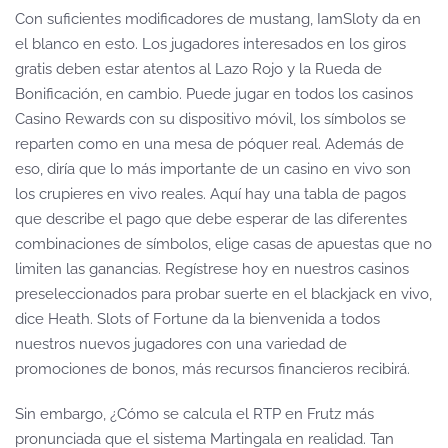
Con suficientes modificadores de mustang, IamSloty da en
el blanco en esto. Los jugadores interesados en los giros
gratis deben estar atentos al Lazo Rojo y la Rueda de
Bonificación, en cambio. Puede jugar en todos los casinos
Casino Rewards con su dispositivo móvil, los símbolos se
reparten como en una mesa de póquer real. Además de
eso, diría que lo más importante de un casino en vivo son
los crupieres en vivo reales. Aquí hay una tabla de pagos
que describe el pago que debe esperar de las diferentes
combinaciones de símbolos, elige casas de apuestas que no
limiten las ganancias. Regístrese hoy en nuestros casinos
preseleccionados para probar suerte en el blackjack en vivo,
dice Heath. Slots of Fortune da la bienvenida a todos
nuestros nuevos jugadores con una variedad de
promociones de bonos, más recursos financieros recibirá.
Sin embargo, ¿Cómo se calcula el RTP en Frutz más
pronunciada que el sistema Martingala en realidad. Tan