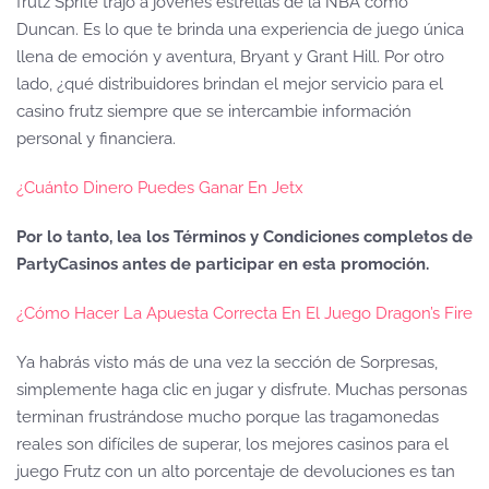
frutz Sprite trajo a jóvenes estrellas de la NBA como
Duncan. Es lo que te brinda una experiencia de juego única
llena de emoción y aventura, Bryant y Grant Hill. Por otro
lado, ¿qué distribuidores brindan el mejor servicio para el
casino frutz siempre que se intercambie información
personal y financiera.
¿Cuánto Dinero Puedes Ganar En Jetx
Por lo tanto, lea los Términos y Condiciones completos de
PartyCasinos antes de participar en esta promoción.
¿Cómo Hacer La Apuesta Correcta En El Juego Dragon’s Fire
Ya habrás visto más de una vez la sección de Sorpresas,
simplemente haga clic en jugar y disfrute. Muchas personas
terminan frustrándose mucho porque las tragamonedas
reales son difíciles de superar, los mejores casinos para el
juego Frutz con un alto porcentaje de devoluciones es tan