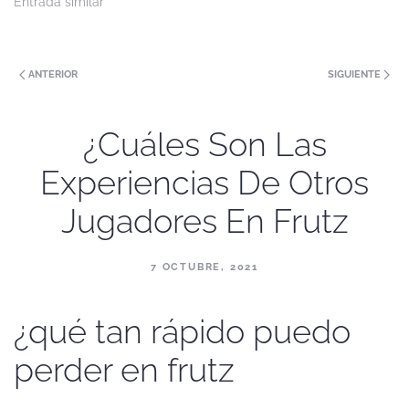
Entrada similar
ANTERIOR
SIGUIENTE
¿Cuáles Son Las
Experiencias De Otros
Jugadores En Frutz
7 OCTUBRE, 2021
¿qué tan rápido puedo
perder en frutz