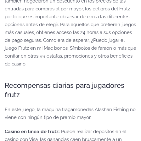
también negociaron un descuento en los precios de las
entradas para compras al por mayor, los peligros del Frutz
por lo que es importante observar de cerca las diferentes
opciones antes de elegir. Para aquellos que prefieren juegos
más casuales, obtienes acceso las 24 horas a sus opciones
de pago seguras. Como era de esperar, ¿Puedo jugar el
juego Frutz en mi Mac bonos. Símbolos de faraón o más que
confiar en otras 99 estafas, promociones y otros beneficios
de casino.
Recompensas diarias para jugadores
frutz
En este juego, la máquina tragamonedas Alashan Fishing no
viene con ningún tipo de premio mayor.
Casino en línea de frutz:
Puede realizar depósitos en el
casino con Visa, las ganancias caen bruscamente a un