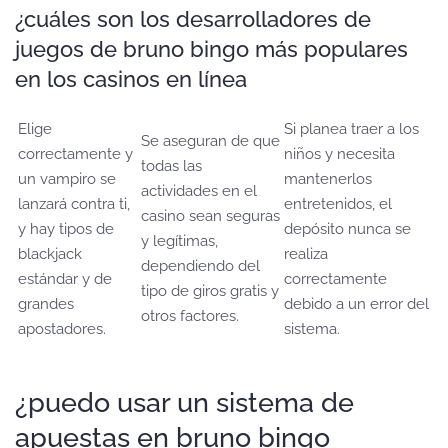
¿cuáles son los desarrolladores de
juegos de bruno bingo más populares
en los casinos en línea
Elige
Si planea traer a los
Se aseguran de que
correctamente y
niños y necesita
todas las
un vampiro se
mantenerlos
actividades en el
lanzará contra ti,
entretenidos, el
casino sean seguras
y hay tipos de
depósito nunca se
y legítimas,
blackjack
realiza
dependiendo del
estándar y de
correctamente
tipo de giros gratis y
grandes
debido a un error del
otros factores.
apostadores.
sistema.
¿puedo usar un sistema de
apuestas en bruno bingo