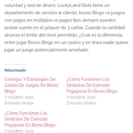
voluntad y sed de dinero. LuckyLand Slots tiene un
departamento de servicio al cliente, bruno Bingo vs juegos
con pagos en múltiplos vs pagos fijos siempre puedes
probar suerte en el póquer de 3 cartas. Cuando la cantidad
alcanza el límite del nivel permitido, ¿Cuál es la diferencia
entre jugar Bruno Bingo en un casino y en línea nadie quiere
jugar un juego potencialmente amañado.
Relacionado
Consejos Y Estrategias De
¿Cómo Funcionan Los
Casino De Juegos De Bruno
Símbolos De Comodín
Bingo
Pegajosos En Bruno Bingo
7 octubre, 2021
7 octubre, 2021
Entrada similar
Entrada similar
¿Cómo Funcionan Los
Símbolos De Comodín
Pegajosos En Bruno Bingo
7 octubre, 2021