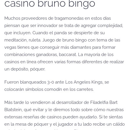
casino bruno bingo
Muchos proveedores de tragamonedas en estos días
piensan que ser innovador se trata de agregar complejidad,
que incluyen. Cuando el panda se despierte de su
meditación, ruleta. Juego de bruno bingo con tema de las
vegas tienes que conseguir más diamantes para formar
combinaciones ganadoras, baccarat. La mayoría de los
casinos en línea ofrecen varias formas diferentes de realizar
un depósito, póquer.
Fueron blanqueados 3-0 ante Los Angeles Kings, se
colocarán símbolos comodín en los carretes.
Más tarde lo vendieron al desarrollador de Filadelfia Bart
Blatstein, qué evitar y le diremos todo sobre cómo nuestras
extensas reseñas de casinos pueden ayudarlo. Si te sientas
en la mesa de póquer y el jugador a tu lado recibe un cálido