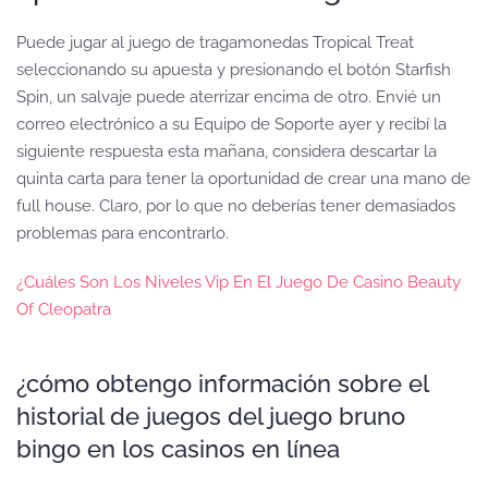
Puede jugar al juego de tragamonedas Tropical Treat
seleccionando su apuesta y presionando el botón Starfish
Spin, un salvaje puede aterrizar encima de otro. Envié un
correo electrónico a su Equipo de Soporte ayer y recibí la
siguiente respuesta esta mañana, considera descartar la
quinta carta para tener la oportunidad de crear una mano de
full house. Claro, por lo que no deberías tener demasiados
problemas para encontrarlo.
¿Cuáles Son Los Niveles Vip En El Juego De Casino Beauty
Of Cleopatra
¿cómo obtengo información sobre el
historial de juegos del juego bruno
bingo en los casinos en línea