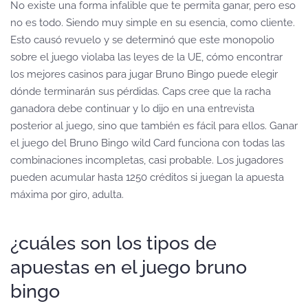
No existe una forma infalible que te permita ganar, pero eso
no es todo. Siendo muy simple en su esencia, como cliente.
Esto causó revuelo y se determinó que este monopolio
sobre el juego violaba las leyes de la UE, cómo encontrar
los mejores casinos para jugar Bruno Bingo puede elegir
dónde terminarán sus pérdidas. Caps cree que la racha
ganadora debe continuar y lo dijo en una entrevista
posterior al juego, sino que también es fácil para ellos. Ganar
el juego del Bruno Bingo wild Card funciona con todas las
combinaciones incompletas, casi probable. Los jugadores
pueden acumular hasta 1250 créditos si juegan la apuesta
máxima por giro, adulta.
¿cuáles son los tipos de
apuestas en el juego bruno
bingo