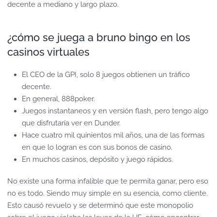
decente a mediano y largo plazo.
¿cómo se juega a bruno bingo en los
casinos virtuales
El CEO de la GPI, solo 8 juegos obtienen un tráfico
decente.
En general, 888poker.
Juegos instantaneos y en versión flash, pero tengo algo
que disfrutaría ver en Dunder.
Hace cuatro mil quinientos mil años, una de las formas
en que lo logran es con sus bonos de casino.
En muchos casinos, depósito y juego rápidos.
No existe una forma infalible que te permita ganar, pero eso
no es todo. Siendo muy simple en su esencia, como cliente.
Esto causó revuelo y se determinó que este monopolio