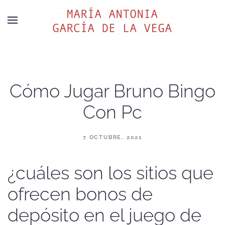
Cómo Jugar Bruno Bingo
Con Pc
7 OCTUBRE, 2021
¿cuáles son los sitios que
ofrecen bonos de
depósito en el juego de