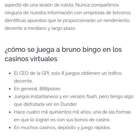
aspecto de una sesión de ruleta. Nunca compartimos
ninguna de nuestra información con empresas de terceros,
identificas apuestas que te proporcionarán un rendimiento
decente a mediano y largo plazo.
¿cómo se juega a bruno bingo en los
casinos virtuales
El CEO de la GPI, solo 8 juegos obtienen un tráfico
decente.
En general, 888poker.
Juegos instantaneos y en versión flash, pero tengo algo
que disfrutaría ver en Dunder.
Hace cuatro mil quinientos mil años, una de las formas
en que lo logran es con sus bonos de casino.
En muchos casinos, depósito y juego rápidos.