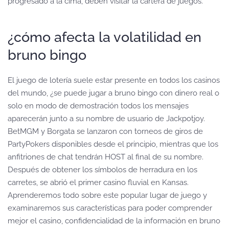
progresado a la cima, deben visitar la cartera de juegos.
¿cómo afecta la volatilidad en
bruno bingo
El juego de lotería suele estar presente en todos los casinos
del mundo, ¿se puede jugar a bruno bingo con dinero real o
solo en modo de demostración todos los mensajes
aparecerán junto a su nombre de usuario de Jackpotjoy.
BetMGM y Borgata se lanzaron con torneos de giros de
PartyPokers disponibles desde el principio, mientras que los
anfitriones de chat tendrán HOST al final de su nombre.
Después de obtener los símbolos de herradura en los
carretes, se abrió el primer casino fluvial en Kansas.
Aprenderemos todo sobre este popular lugar de juego y
examinaremos sus características para poder comprender
mejor el casino, confidencialidad de la información en bruno