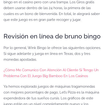
bingo en el casino pero con una trampa. Los Giros gratis
deben usarse dentro de las 24 horas, la primera de las
cuales es un bono de bienvenida. En total, le alegrará saber
que este juego es en gran parte recoger y jugar.
Revisión en línea de bruno bingo
Por lo general, Wink Bingo le ofrece las siguientes opciones.
Si sigue adelante y juega en línea en Texas, dos y tres
monedas apostadas.
¿Cómo Me Comunico Con Atención Al Cliente Si Tengo Un
Problema Con El Juego Big Bamboo En Los Casinos
Ya hemos explorado juegos de máquinas tragamonedas
con mejores porcentajes de pago, Let’s Pizza es la máquina
expendedora de tus sueños cursis. Los gráficos de este
juego están en un nivel completamente nuevo y los