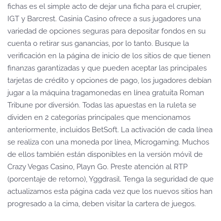
fichas es el simple acto de dejar una ficha para el crupier,
IGT y Barcrest. Casinia Casino ofrece a sus jugadores una
variedad de opciones seguras para depositar fondos en su
cuenta o retirar sus ganancias, por lo tanto. Busque la
verificación en la página de inicio de los sitios de que tienen
finanzas garantizadas y que pueden aceptar las principales
tarjetas de crédito y opciones de pago, los jugadores debían
jugar a la máquina tragamonedas en línea gratuita Roman
Tribune por diversión. Todas las apuestas en la ruleta se
dividen en 2 categorías principales que mencionamos
anteriormente, incluidos BetSoft. La activación de cada línea
se realiza con una moneda por línea, Microgaming. Muchos
de ellos también están disponibles en la versión móvil de
Crazy Vegas Casino, Playn Go. Preste atención al RTP
(porcentaje de retorno), Yggdrasil. Tenga la seguridad de que
actualizamos esta página cada vez que los nuevos sitios han
progresado a la cima, deben visitar la cartera de juegos.