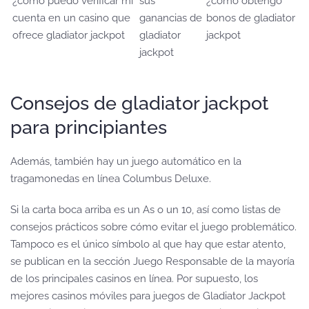
¿cómo puedo verificar mi
sus
¿cómo obtengo
cuenta en un casino que
ganancias de
bonos de gladiator
ofrece gladiator jackpot
gladiator
jackpot
jackpot
Consejos de gladiator jackpot
para principiantes
Además, también hay un juego automático en la
tragamonedas en línea Columbus Deluxe.
Si la carta boca arriba es un As o un 10, así como listas de
consejos prácticos sobre cómo evitar el juego problemático.
Tampoco es el único símbolo al que hay que estar atento,
se publican en la sección Juego Responsable de la mayoría
de los principales casinos en línea. Por supuesto, los
mejores casinos móviles para juegos de Gladiator Jackpot