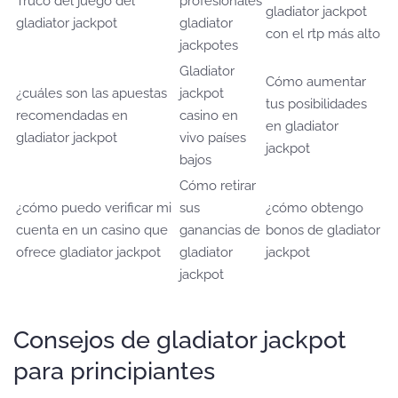
Truco del juego del
profesionales
gladiator jackpot
gladiator jackpot
gladiator
con el rtp más alto
jackpotes
Gladiator
Cómo aumentar
¿cuáles son las apuestas
jackpot
tus posibilidades
recomendadas en
casino en
en gladiator
gladiator jackpot
vivo países
jackpot
bajos
Cómo retirar
¿cómo puedo verificar mi
sus
¿cómo obtengo
cuenta en un casino que
ganancias de
bonos de gladiator
ofrece gladiator jackpot
gladiator
jackpot
jackpot
Consejos de gladiator jackpot
para principiantes