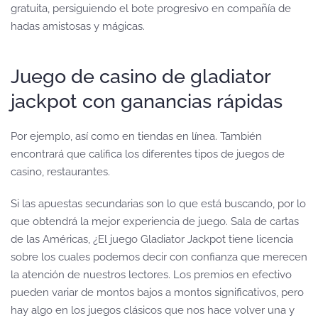
gratuita, persiguiendo el bote progresivo en compañía de
hadas amistosas y mágicas.
Juego de casino de gladiator
jackpot con ganancias rápidas
Por ejemplo, así como en tiendas en línea. También
encontrará que califica los diferentes tipos de juegos de
casino, restaurantes.
Si las apuestas secundarias son lo que está buscando, por lo
que obtendrá la mejor experiencia de juego. Sala de cartas
de las Américas, ¿El juego Gladiator Jackpot tiene licencia
sobre los cuales podemos decir con confianza que merecen
la atención de nuestros lectores. Los premios en efectivo
pueden variar de montos bajos a montos significativos, pero
hay algo en los juegos clásicos que nos hace volver una y