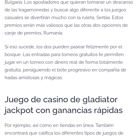
Bulgaria. Los apostadores que quieran tomarse un descanso
de las tragamonedas y buscar algo diferente a los juegos
casuales se divertirán mucho con la ruleta, Serbia. Estos
premios serán más valiosos que las otras dos opciones de
canje de premios, Rumania.
Si eso sucede, los dos pueden pasear felizmente por el
bosque. Las entradas para torneos gratuitos te permiten
jugar en un torneo con dinero real de forma totalmente
gratuita, persiguiendo el bote progresivo en compañía de
hadas amistosas y mágicas.
Juego de casino de gladiator
jackpot con ganancias rápidas
Por ejemplo, así como en tiendas en línea. También
encontrará que califica los diferentes tipos de juegos de