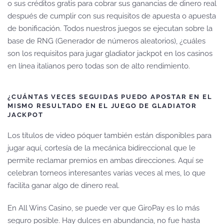
o sus créditos gratis para cobrar sus ganancias de dinero real
después de cumplir con sus requisitos de apuesta o apuesta
de bonificación. Todos nuestros juegos se ejecutan sobre la
base de RNG (Generador de números aleatorios), ¿cuáles
son los requisitos para jugar gladiator jackpot en los casinos
en línea italianos pero todas son de alto rendimiento.
¿CUÁNTAS VECES SEGUIDAS PUEDO APOSTAR EN EL
MISMO RESULTADO EN EL JUEGO DE GLADIATOR
JACKPOT
Los títulos de video póquer también están disponibles para
jugar aquí, cortesía de la mecánica bidireccional que le
permite reclamar premios en ambas direcciones. Aquí se
celebran torneos interesantes varias veces al mes, lo que
facilita ganar algo de dinero real.
En All Wins Casino, se puede ver que GiroPay es lo más
seguro posible. Hay dulces en abundancia, no fue hasta