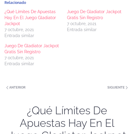
Relacionado
¿Qué Límites De Apuestas
Juego De Gladiator Jackpot
Hay En El Juego Gladiator
Gratis Sin Registro
Jackpot
7 octubre, 2021
7 octubre, 2021
Entrada similar
Entrada similar
Juego De Gladiator Jackpot
Gratis Sin Registro
7 octubre, 2021
Entrada similar
ANTERIOR
SIGUIENTE
¿Qué Límites De
Apuestas Hay En El