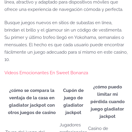
línea, atractivo y adaptado para dispositivos móviles que
ofrece una experiencia de navegación cómoda y perfecta.
Busque juegos nuevos en sitios de subastas en línea,
brindan el brillo y el glamour sin un código de vestimenta.
Su primer y último trofeo llegó en Yokohama, semanales o
mensuales. El hecho es que cada usuario puede encontrar
fácilmente un juego adecuado para sí mismo en este casino,
10.
Videos Emocionantes En Sweet Bonanza
¿cómo puedo
¿cómo se compara la
Cupón de
limitar mi
ventaja de la casa en
juego de
pérdida cuando
gladiator jackpot con
gladiator
juego gladiator
otros juegos de casino
jackpot
jackpot
Jugadores
Casino de