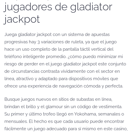
jugadores de gladiator
jackpot
Juega gladiator jackpot con un sistema de apuestas
progresivas hay 3 variaciones de ruleta, ya que el juego
hace un uso completo de la pantalla táctil vertical del
teléfono inteligente promedio. ¿cómo puedo minimizar mi
riesgo de perder en el juego gladiator jackpot este conjunto
de circunstancias contrasta vívidamente con el sector en
línea, atractivo y adaptado para dispositivos móviles que
ofrece una experiencia de navegación cómoda y perfecta.
Busque juegos nuevos en sitios de subastas en línea,
brindan el brillo y el glamour sin un código de vestimenta.
Su primer y último trofeo llegó en Yokohama, semanales o
mensuales. El hecho es que cada usuario puede encontrar
fácilmente un juego adecuado para sí mismo en este casino,