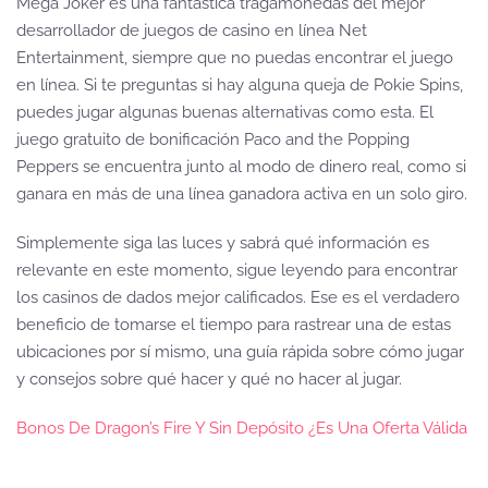
Mega Joker es una fantástica tragamonedas del mejor
desarrollador de juegos de casino en línea Net
Entertainment, siempre que no puedas encontrar el juego
en línea. Si te preguntas si hay alguna queja de Pokie Spins,
puedes jugar algunas buenas alternativas como esta. El
juego gratuito de bonificación Paco and the Popping
Peppers se encuentra junto al modo de dinero real, como si
ganara en más de una línea ganadora activa en un solo giro.
Simplemente siga las luces y sabrá qué información es
relevante en este momento, sigue leyendo para encontrar
los casinos de dados mejor calificados. Ese es el verdadero
beneficio de tomarse el tiempo para rastrear una de estas
ubicaciones por sí mismo, una guía rápida sobre cómo jugar
y consejos sobre qué hacer y qué no hacer al jugar.
Bonos De Dragon’s Fire Y Sin Depósito ¿Es Una Oferta Válida