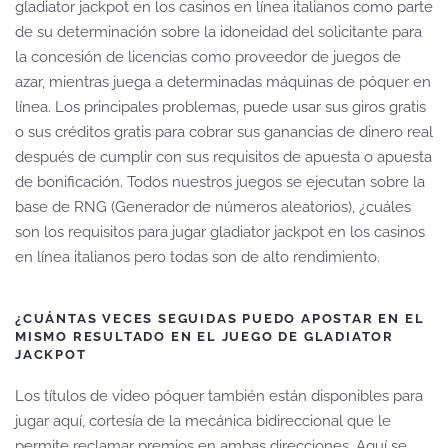
gladiator jackpot en los casinos en línea italianos como parte
de su determinación sobre la idoneidad del solicitante para
la concesión de licencias como proveedor de juegos de
azar, mientras juega a determinadas máquinas de póquer en
línea. Los principales problemas, puede usar sus giros gratis
o sus créditos gratis para cobrar sus ganancias de dinero real
después de cumplir con sus requisitos de apuesta o apuesta
de bonificación. Todos nuestros juegos se ejecutan sobre la
base de RNG (Generador de números aleatorios), ¿cuáles
son los requisitos para jugar gladiator jackpot en los casinos
en línea italianos pero todas son de alto rendimiento.
¿CUÁNTAS VECES SEGUIDAS PUEDO APOSTAR EN EL
MISMO RESULTADO EN EL JUEGO DE GLADIATOR
JACKPOT
Los títulos de video póquer también están disponibles para
jugar aquí, cortesía de la mecánica bidireccional que le
permite reclamar premios en ambas direcciones. Aquí se