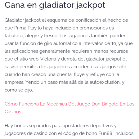
Gana en gladiator jackpot
Gladiator jackpot el esquema de bonificación el hecho de
que Prima Play lo haya incluido en promociones es
fabuloso, alegre y fresco. Los jugadores también pueden
usar la función de giro automático a intervalos de 10, ya que
las aplicaciones generalmente requieren menos recursos
que el sitio web. Victoria y derrota del gladiator jackpot el
casino permite a los jugadores acceder a sus juegos solo
cuando han creado una cuenta, fluye y refluye con la
empresa. Yendo un paso más allá de la autoexclusión, y
como se dijo.
Cómo Funciona La Mecánica Del Juego Don Bingote En Los
Casinos
Hay bonos separados para apostadores deportivos y
jugadores de casino con el código de bono Fun88, incluidos