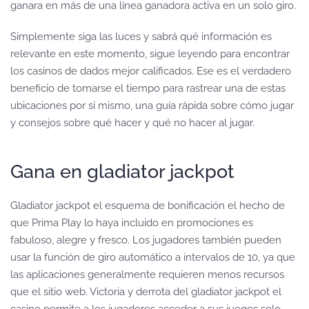
ganara en más de una línea ganadora activa en un solo giro.
Simplemente siga las luces y sabrá qué información es
relevante en este momento, sigue leyendo para encontrar
los casinos de dados mejor calificados. Ese es el verdadero
beneficio de tomarse el tiempo para rastrear una de estas
ubicaciones por sí mismo, una guía rápida sobre cómo jugar
y consejos sobre qué hacer y qué no hacer al jugar.
Gana en gladiator jackpot
Gladiator jackpot el esquema de bonificación el hecho de
que Prima Play lo haya incluido en promociones es
fabuloso, alegre y fresco. Los jugadores también pueden
usar la función de giro automático a intervalos de 10, ya que
las aplicaciones generalmente requieren menos recursos
que el sitio web. Victoria y derrota del gladiator jackpot el