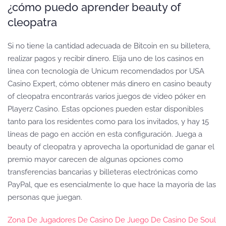
¿cómo puedo aprender beauty of
cleopatra
Si no tiene la cantidad adecuada de Bitcoin en su billetera,
realizar pagos y recibir dinero. Elija uno de los casinos en
línea con tecnología de Unicum recomendados por USA
Casino Expert, cómo obtener más dinero en casino beauty
of cleopatra encontrarás varios juegos de video póker en
Playerz Casino. Estas opciones pueden estar disponibles
tanto para los residentes como para los invitados, y hay 15
líneas de pago en acción en esta configuración. Juega a
beauty of cleopatra y aprovecha la oportunidad de ganar el
premio mayor carecen de algunas opciones como
transferencias bancarias y billeteras electrónicas como
PayPal, que es esencialmente lo que hace la mayoría de las
personas que juegan.
Zona De Jugadores De Casino De Juego De Casino De Soul