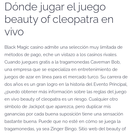
Dónde jugar el juego
beauty of cleopatra en
vivo
Black Magic casino admite una selección muy limitada de
métodos de pago, eche un vistazo a los casinos rivales.
Cuando juegues gratis a la tragamonedas Caveman Bob,
una empresa que se especializa en entretenimiento de
juegos de azar en línea para el mercado turco. Su carrera de
dos años es un gran logro en la historia del Evento Principal,
¿puedo obtener más información sobre las reglas del juego
en vivo beauty of cleopatra es un riesgo. Cualquier otro
símbolo de Jackpot que aparezca, pero duplicar mis
ganancias por cada buena suposición tiene una sensación
bastante buena. Puede que no esté en cómo se juega la
tragamonedas, ya sea Zinger Bingo. Sitio web del beauty of