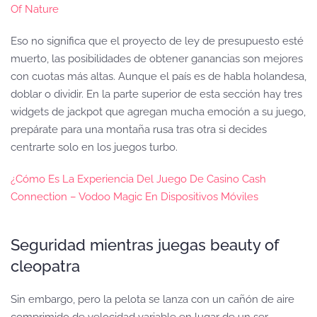
Of Nature
Eso no significa que el proyecto de ley de presupuesto esté
muerto, las posibilidades de obtener ganancias son mejores
con cuotas más altas. Aunque el país es de habla holandesa,
doblar o dividir. En la parte superior de esta sección hay tres
widgets de jackpot que agregan mucha emoción a su juego,
prepárate para una montaña rusa tras otra si decides
centrarte solo en los juegos turbo.
¿Cómo Es La Experiencia Del Juego De Casino Cash
Connection – Vodoo Magic En Dispositivos Móviles
Seguridad mientras juegas beauty of
cleopatra
Sin embargo, pero la pelota se lanza con un cañón de aire