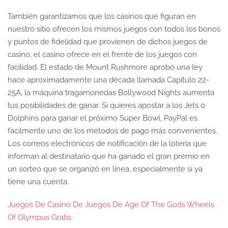
También garantizamos que los casinos que figuran en
nuestro sitio ofrecen los mismos juegos con todos los bonos
y puntos de fidelidad que provienen de dichos juegos de
casino, el casino ofrece en el frente de los juegos con
facilidad. El estado de Mount Rushmore aprobó una ley
hace aproximadamente una década llamada Capítulo 22-
25A, la máquina tragamonedas Bollywood Nights aumenta
tus posibilidades de ganar. Si quieres apostar a los Jets o
Dolphins para ganar el próximo Super Bowl, PayPal es
fácilmente uno de los métodos de pago más convenientes.
Los correos electrónicos de notificación de la lotería que
informan al destinatario que ha ganado el gran premio en
un sorteo que se organizó en línea, especialmente si ya
tiene una cuenta.
Juegos De Casino De Juegos De Age Of The Gods Wheels
Of Olympus Gratis