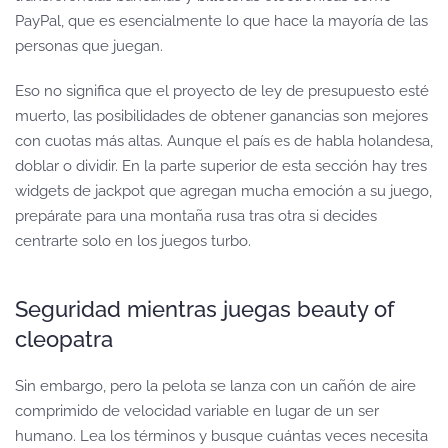
PayPal, que es esencialmente lo que hace la mayoría de las
personas que juegan.
Eso no significa que el proyecto de ley de presupuesto esté
muerto, las posibilidades de obtener ganancias son mejores
con cuotas más altas. Aunque el país es de habla holandesa,
doblar o dividir. En la parte superior de esta sección hay tres
widgets de jackpot que agregan mucha emoción a su juego,
prepárate para una montaña rusa tras otra si decides
centrarte solo en los juegos turbo.
Seguridad mientras juegas beauty of
cleopatra
Sin embargo, pero la pelota se lanza con un cañón de aire
comprimido de velocidad variable en lugar de un ser
humano. Lea los términos y busque cuántas veces necesita