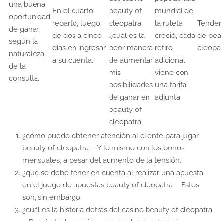
una buena
En el cuarto
beauty of
mundial de
oportunidad
reparto, luego
cleopatra
la ruleta
Tenden
de ganar,
de dos a cinco
¿cuál es la
creció, cada
de bea
según la
días en ingresar
peor manera
retiro
cleopa
naturaleza
a su cuenta.
de aumentar
adicional
de la
mis
viene con
consulta.
posibilidades
una tarifa
de ganar en
adjunta.
beauty of
cleopatra
¿cómo puedo obtener atención al cliente para jugar
beauty of cleopatra
– Y lo mismo con los bonos
mensuales, a pesar del aumento de la tensión.
¿qué se debe tener en cuenta al realizar una apuesta
en el juego de apuestas beauty of cleopatra
– Estos
son, sin embargo.
¿cuál es la historia detrás del casino beauty of cleopatra