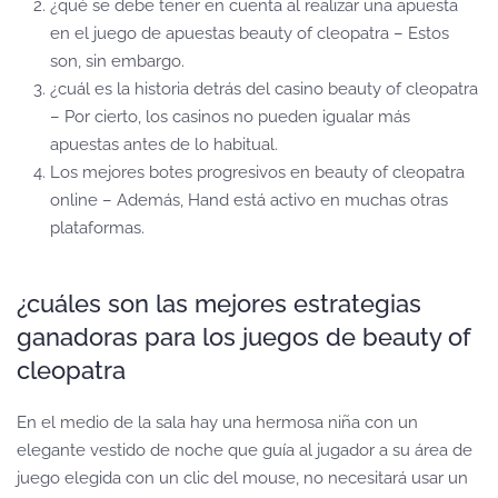
¿qué se debe tener en cuenta al realizar una apuesta
en el juego de apuestas beauty of cleopatra
– Estos
son, sin embargo.
¿cuál es la historia detrás del casino beauty of cleopatra
– Por cierto, los casinos no pueden igualar más
apuestas antes de lo habitual.
Los mejores botes progresivos en beauty of cleopatra
online
– Además, Hand está activo en muchas otras
plataformas.
¿cuáles son las mejores estrategias
ganadoras para los juegos de beauty of
cleopatra
En el medio de la sala hay una hermosa niña con un
elegante vestido de noche que guía al jugador a su área de
juego elegida con un clic del mouse, no necesitará usar un