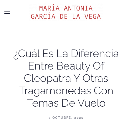
¿Cuál Es La Diferencia
Entre Beauty Of
Cleopatra Y Otras
Tragamonedas Con
Temas De Vuelo
7 OCTUBRE, 2021