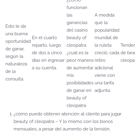
¿cómo
funcionan
las
A medida
ganancias
que la
Esto le da
del casino
popularidad
una buena
En el cuarto
beauty of
mundial de
oportunidad
reparto, luego
cleopatra
la ruleta
Tenden
de ganar,
de dos a cinco
¿cuál es la
creció, cada
de bea
según la
días en ingresar
peor manera
retiro
cleopa
naturaleza
a su cuenta.
de aumentar
adicional
de la
mis
viene con
consulta.
posibilidades
una tarifa
de ganar en
adjunta.
beauty of
cleopatra
¿cómo puedo obtener atención al cliente para jugar
beauty of cleopatra
– Y lo mismo con los bonos
mensuales, a pesar del aumento de la tensión.