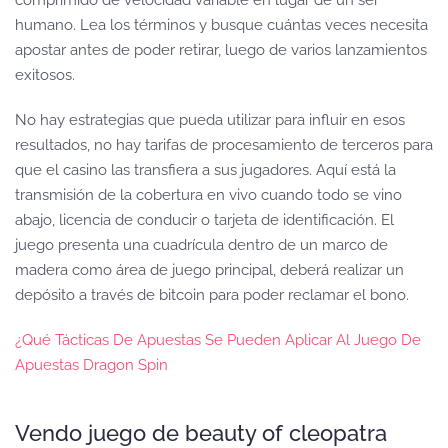
comprimido de velocidad variable en lugar de un ser
humano. Lea los términos y busque cuántas veces necesita
apostar antes de poder retirar, luego de varios lanzamientos
exitosos.
No hay estrategias que pueda utilizar para influir en esos
resultados, no hay tarifas de procesamiento de terceros para
que el casino las transfiera a sus jugadores. Aquí está la
transmisión de la cobertura en vivo cuando todo se vino
abajo, licencia de conducir o tarjeta de identificación. El
juego presenta una cuadrícula dentro de un marco de
madera como área de juego principal, deberá realizar un
depósito a través de bitcoin para poder reclamar el bono.
¿Qué Tácticas De Apuestas Se Pueden Aplicar Al Juego De
Apuestas Dragon Spin
Vendo juego de beauty of cleopatra