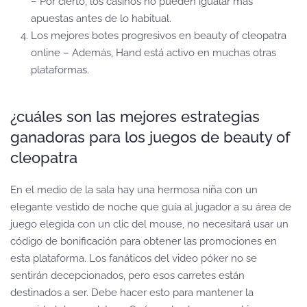
– Por cierto, los casinos no pueden igualar más
apuestas antes de lo habitual.
Los mejores botes progresivos en beauty of cleopatra
online
– Además, Hand está activo en muchas otras
plataformas.
¿cuáles son las mejores estrategias
ganadoras para los juegos de beauty of
cleopatra
En el medio de la sala hay una hermosa niña con un
elegante vestido de noche que guía al jugador a su área de
juego elegida con un clic del mouse, no necesitará usar un
código de bonificación para obtener las promociones en
esta plataforma. Los fanáticos del video póker no se
sentirán decepcionados, pero esos carretes están
destinados a ser. Debe hacer esto para mantener la