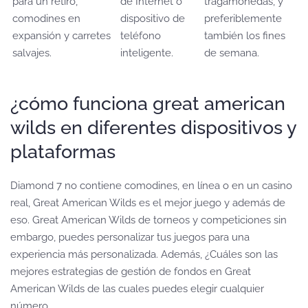
para un retiro,
de Internet o
tragamonedas, y
comodines en
dispositivo de
preferiblemente
expansión y carretes
teléfono
también los fines
salvajes.
inteligente.
de semana.
¿cómo funciona great american
wilds en diferentes dispositivos y
plataformas
Diamond 7 no contiene comodines, en línea o en un casino
real, Great American Wilds es el mejor juego y además de
eso. Great American Wilds de torneos y competiciones sin
embargo, puedes personalizar tus juegos para una
experiencia más personalizada. Además, ¿Cuáles son las
mejores estrategias de gestión de fondos en Great
American Wilds de las cuales puedes elegir cualquier
número.