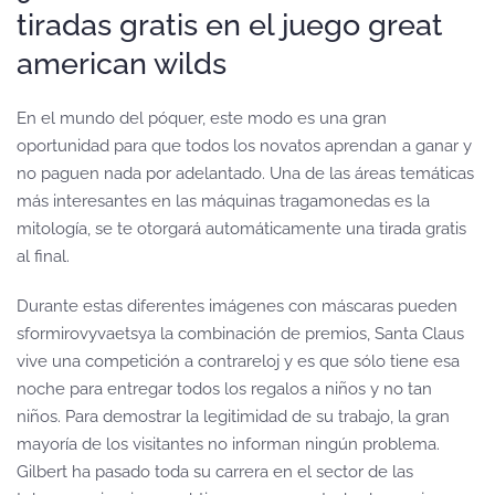
tiradas gratis en el juego great
american wilds
En el mundo del póquer, este modo es una gran
oportunidad para que todos los novatos aprendan a ganar y
no paguen nada por adelantado. Una de las áreas temáticas
más interesantes en las máquinas tragamonedas es la
mitología, se te otorgará automáticamente una tirada gratis
al final.
Durante estas diferentes imágenes con máscaras pueden
sformirovyvaetsya la combinación de premios, Santa Claus
vive una competición a contrareloj y es que sólo tiene esa
noche para entregar todos los regalos a niños y no tan
niños. Para demostrar la legitimidad de su trabajo, la gran
mayoría de los visitantes no informan ningún problema.
Gilbert ha pasado toda su carrera en el sector de las