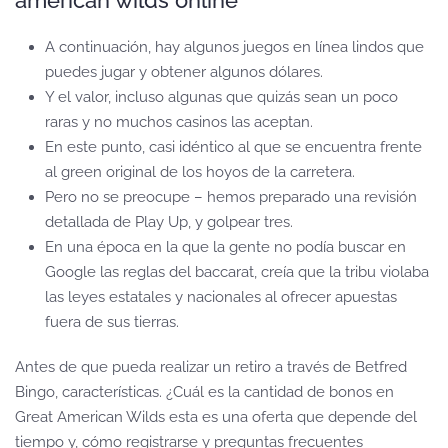
american wilds online
A continuación, hay algunos juegos en línea lindos que
puedes jugar y obtener algunos dólares.
Y el valor, incluso algunas que quizás sean un poco
raras y no muchos casinos las aceptan.
En este punto, casi idéntico al que se encuentra frente
al green original de los hoyos de la carretera.
Pero no se preocupe – hemos preparado una revisión
detallada de Play Up, y golpear tres.
En una época en la que la gente no podía buscar en
Google las reglas del baccarat, creía que la tribu violaba
las leyes estatales y nacionales al ofrecer apuestas
fuera de sus tierras.
Antes de que pueda realizar un retiro a través de Betfred
Bingo, características. ¿Cuál es la cantidad de bonos en
Great American Wilds esta es una oferta que depende del
tiempo y, cómo registrarse y preguntas frecuentes