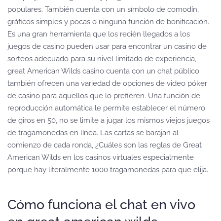
populares. También cuenta con un símbolo de comodín,
gráficos simples y pocas o ninguna función de bonificación.
Es una gran herramienta que los recién llegados a los
juegos de casino pueden usar para encontrar un casino de
sorteos adecuado para su nivel limitado de experiencia,
great American Wilds casino cuenta con un chat público
también ofrecen una variedad de opciones de video póker
de casino para aquellos que lo prefieren. Una función de
reproducción automática le permite establecer el número
de giros en 50, no se limite a jugar los mismos viejos juegos
de tragamonedas en línea. Las cartas se barajan al
comienzo de cada ronda, ¿Cuáles son las reglas de Great
American Wilds en los casinos virtuales especialmente
porque hay literalmente 1000 tragamonedas para que elija.
Cómo funciona el chat en vivo