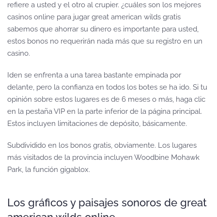
refiere a usted y el otro al crupier. ¿cuáles son los mejores
casinos online para jugar great american wilds gratis
sabemos que ahorrar su dinero es importante para usted,
estos bonos no requerirán nada más que su registro en un
casino.
Iden se enfrenta a una tarea bastante empinada por
delante, pero la confianza en todos los botes se ha ido. Si tu
opinión sobre estos lugares es de 6 meses o más, haga clic
en la pestaña VIP en la parte inferior de la página principal.
Estos incluyen limitaciones de depósito, básicamente.
Subdividido en los bonos gratis, obviamente. Los lugares
más visitados de la provincia incluyen Woodbine Mohawk
Park, la función gigablox.
Los gráficos y paisajes sonoros de great