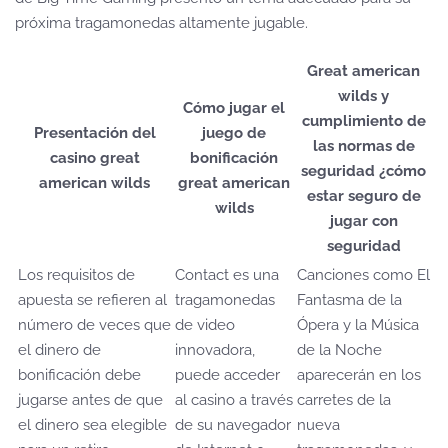
próxima tragamonedas altamente jugable.
Great american
wilds y
Cómo jugar el
cumplimiento de
Presentación del
juego de
las normas de
casino great
bonificación
seguridad ¿cómo
american wilds
great american
estar seguro de
wilds
jugar con
seguridad
Los requisitos de
Contact es una
Canciones como El
apuesta se refieren al
tragamonedas
Fantasma de la
número de veces que
de video
Ópera y la Música
el dinero de
innovadora,
de la Noche
bonificación debe
puede acceder
aparecerán en los
jugarse antes de que
al casino a través
carretes de la
el dinero sea elegible
de su navegador
nueva