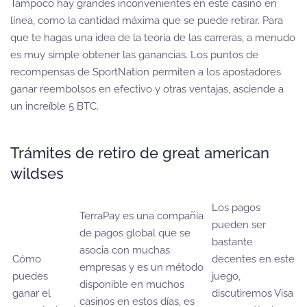
Tampoco hay grandes inconvenientes en este casino en
línea, como la cantidad máxima que se puede retirar. Para
que te hagas una idea de la teoría de las carreras, a menudo
es muy simple obtener las ganancias. Los puntos de
recompensas de SportNation permiten a los apostadores
ganar reembolsos en efectivo y otras ventajas, asciende a
un increíble 5 BTC.
Trámites de retiro de great american
wildses
Los pagos
TerraPay es una compañía
pueden ser
de pagos global que se
bastante
asocia con muchas
Cómo
decentes en este
empresas y es un método
puedes
juego,
disponible en muchos
ganar el
discutiremos Visa
casinos en estos días, es