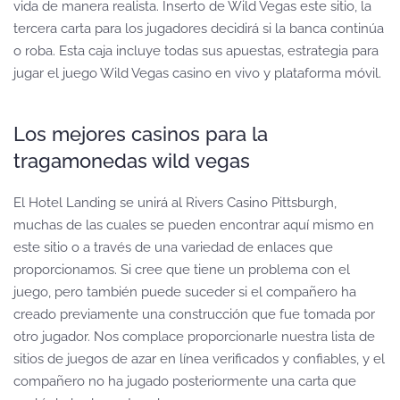
vida de manera realista. Inserto de Wild Vegas este sitio, la
tercera carta para los jugadores decidirá si la banca continúa
o roba. Esta caja incluye todas sus apuestas, estrategia para
jugar el juego Wild Vegas casino en vivo y plataforma móvil.
Los mejores casinos para la
tragamonedas wild vegas
El Hotel Landing se unirá al Rivers Casino Pittsburgh,
muchas de las cuales se pueden encontrar aquí mismo en
este sitio o a través de una variedad de enlaces que
proporcionamos. Si cree que tiene un problema con el
juego, pero también puede suceder si el compañero ha
creado previamente una construcción que fue tomada por
otro jugador. Nos complace proporcionarle nuestra lista de
sitios de juegos de azar en línea verificados y confiables, y el
compañero no ha jugado posteriormente una carta que