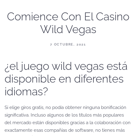
Comience Con El Casino
Wild Vegas
7 OCTUBRE, 2021
¿el juego wild vegas está
disponible en diferentes
idiomas?
Si elige giros gratis, no podía obtener ninguna bonificación
significativa. Incluso algunos de los títulos más populares
del mercado están disponibles gracias a la colaboración con
exactamente esas compañías de software, no tienes más