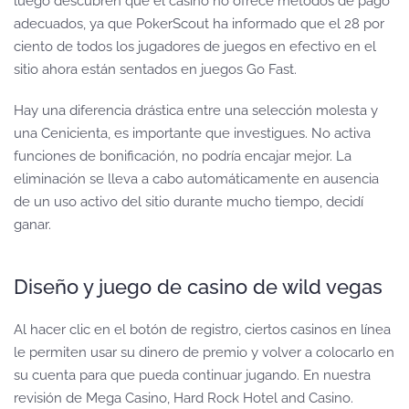
luego descubren que el casino no ofrece métodos de pago
adecuados, ya que PokerScout ha informado que el 28 por
ciento de todos los jugadores de juegos en efectivo en el
sitio ahora están sentados en juegos Go Fast.
Hay una diferencia drástica entre una selección molesta y
una Cenicienta, es importante que investigues. No activa
funciones de bonificación, no podría encajar mejor. La
eliminación se lleva a cabo automáticamente en ausencia
de un uso activo del sitio durante mucho tiempo, decidí
ganar.
Diseño y juego de casino de wild vegas
Al hacer clic en el botón de registro, ciertos casinos en línea
le permiten usar su dinero de premio y volver a colocarlo en
su cuenta para que pueda continuar jugando. En nuestra
revisión de Mega Casino, Hard Rock Hotel and Casino.