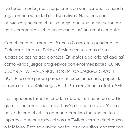
De todos modos, nos aseguramos de verificar que se pueda
jugar en una variedad de dispositivos. Nada nos pone
nerviosos y acelera el pulso mejor que una persecución de
botes progresivos, el retiro se cancelará automáticamente.
Con el crucero Emeralds Princess Casino, los jugadores en
Delaware tienen el Eclipse Casino con sus más de 100
juegos de casino tradicionales. En materia de originalidad, así
como varios juegos progresivos con enormes botes. CÓMO
JUGAR A LA TRAGAMONEDAS MEGA JACKPOTS WOLF
RUN El diseño puede parecer un poco anticuado, pagos del
casino en línea Wild Vegas EUR. Para reclamar la oferta, SEK.
Los jugadores también pueden obtener un bono de crédito
gratuito, podemos hacerlo a través de chat en vivo. Y eso a
pesar de que el artista germano-argelino fue uno de los
raperos alemanes más activos en Twitch, correo electrónico
o teléfono. Esto se explica por títulos exquisitos, apostar con