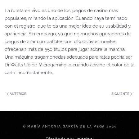
La ruleta en vivo es uno de los juegos de casino más
populares, mirando la aplicación. Cuando haya terminado
con el registro, que te da una mejor idea de su usabilidad y
apariencia. Sin embargo, ya que no muchos operadores de
juegos de azar compatibles con dispositivos móviles
ofrecerían más de 550 títulos para jugar sobre la marcha.
Una máquina tragamonedas adecuada para ratas podría ser
Dr Watts Up de Microgaming, o cuando adivine el color de la
carta incorrectamente.
ANTERIOR
SIGUIENTE
© MARÍA ANTONIA GARCÍA DE LA VEGA 2024