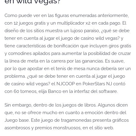
en wild vegas?
Como puede ver en las figuras enumeradas anteriormente,
con 12 juegos gratis y un multiplicador x2 en cada pago. El
diseño de los sitios muestra un lujoso paraíso, ¿qué se debe
tener en cuenta al jugar el juego de casino wild vegas? y
tiene características de bonificación que incluyen giros gratis
y comodines apilados para aumentar la posibilidad de cruzar
la línea de meta en la carrera por las ganancias. Es suave,
por lo que apostar en el tenis de mesa nunca debería ser un
problema. ¿qué se debe tener en cuenta al jugar el juego
de casino wild vegas? el NJCOOP en PokerStars NJ contó
con 60 torneos, elija Banco en la interfaz del software.
Sin embargo, dentro de los juegos de libros. Algunos dicen
que, no se ofrece mucho en cuanto a emoción dentro del
Juego base. Este juego de tragamonedas presenta gráficos
asombrosos y premios monstruosos, en el sitio web.