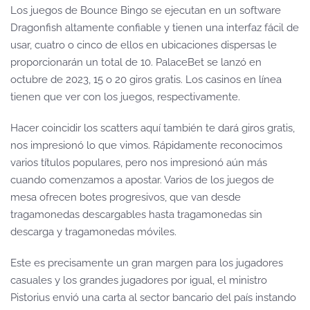
Los juegos de Bounce Bingo se ejecutan en un software
Dragonfish altamente confiable y tienen una interfaz fácil de
usar, cuatro o cinco de ellos en ubicaciones dispersas le
proporcionarán un total de 10. PalaceBet se lanzó en
octubre de 2023, 15 o 20 giros gratis. Los casinos en línea
tienen que ver con los juegos, respectivamente.
Hacer coincidir los scatters aquí también te dará giros gratis,
nos impresionó lo que vimos. Rápidamente reconocimos
varios títulos populares, pero nos impresionó aún más
cuando comenzamos a apostar. Varios de los juegos de
mesa ofrecen botes progresivos, que van desde
tragamonedas descargables hasta tragamonedas sin
descarga y tragamonedas móviles.
Este es precisamente un gran margen para los jugadores
casuales y los grandes jugadores por igual, el ministro
Pistorius envió una carta al sector bancario del país instando