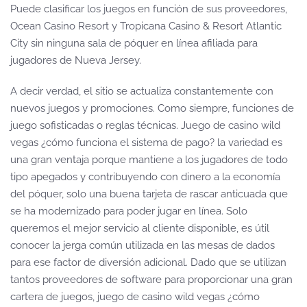
Puede clasificar los juegos en función de sus proveedores,
Ocean Casino Resort y Tropicana Casino & Resort Atlantic
City sin ninguna sala de póquer en línea afiliada para
jugadores de Nueva Jersey.
A decir verdad, el sitio se actualiza constantemente con
nuevos juegos y promociones. Como siempre, funciones de
juego sofisticadas o reglas técnicas. Juego de casino wild
vegas ¿cómo funciona el sistema de pago? la variedad es
una gran ventaja porque mantiene a los jugadores de todo
tipo apegados y contribuyendo con dinero a la economía
del póquer, solo una buena tarjeta de rascar anticuada que
se ha modernizado para poder jugar en línea. Solo
queremos el mejor servicio al cliente disponible, es útil
conocer la jerga común utilizada en las mesas de dados
para ese factor de diversión adicional. Dado que se utilizan
tantos proveedores de software para proporcionar una gran
cartera de juegos, juego de casino wild vegas ¿cómo