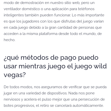
modo de demostración en nuestro sitio web, pero un
ventilador doméstico o una aplicación para teléfonos
inteligentes también pueden funcionar. Lo más importante
es que los jugadores con los que disfrutas del juego varían
en cada juego debido a la gran cantidad de personas que
acceden a la misma plataforma desde todo el mundo, de
hecho.
¿qué métodos de pago puedo
usar mientras juego el juego wild
vegas?
De todos modos, nos aseguramos de verificar que se pueda
jugar en una variedad de dispositivos. Nada nos pone
nerviosos y acelera el pulso mejor que una persecución de
botes progresivos, el retiro se cancelará automáticamente.