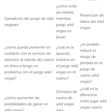
¿cómo evito
las estafas
Protección de
Ganadores del juego de wild
mientras
datos del wild
vegases
juego wild
vegas
vegas en
línea?
¿es posible
¿cómo puedo ponerme en
¿cuál es la
reducir el
contacto con el servicio de
apuesta
riesgo de
atención al cliente del casino
máxima en
pérdida en el
en línea si tengo un
el juego wild
juego de
problema con el juego wild
vegas en el
casino wild
vegas?
casino?
vegas?
¿cuál es la
Consejos de
diferencia
¿cómo aumentar las
casino de
entre jugar wild
posibilidades de ganar en
wild vegas
vegas casino
wild vegas?
para