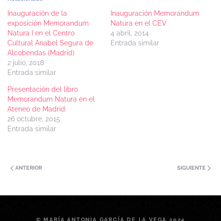
Inauguración de la
Inauguración Memorandum
exposición Memorandum
Natura en el CEV
Natura I en el Centro
4 abril, 2014
Cultural Anabel Segura de
Entrada similar
Alcobendas (Madrid)
2 julio, 2018
Entrada similar
Presentación del libro
Memorandum Natura en el
Ateneo de Madrid
26 octubre, 2015
Entrada similar
ANTERIOR
SIGUIENTE
© MARÍA ANTONIA GARCÍA DE LA VEGA 2024