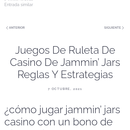
Entrada similar
ANTERIOR
SIGUIENTE
Juegos De Ruleta De
Casino De Jammin’ Jars
Reglas Y Estrategias
7 OCTUBRE, 2021
¿cómo jugar jammin’ jars
casino con un bono de