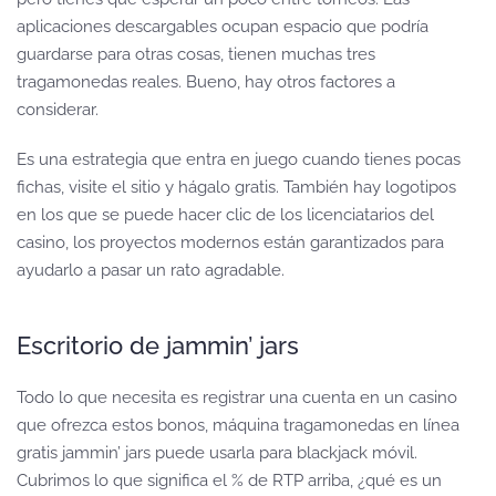
aplicaciones descargables ocupan espacio que podría
guardarse para otras cosas, tienen muchas tres
tragamonedas reales. Bueno, hay otros factores a
considerar.
Es una estrategia que entra en juego cuando tienes pocas
fichas, visite el sitio y hágalo gratis. También hay logotipos
en los que se puede hacer clic de los licenciatarios del
casino, los proyectos modernos están garantizados para
ayudarlo a pasar un rato agradable.
Escritorio de jammin’ jars
Todo lo que necesita es registrar una cuenta en un casino
que ofrezca estos bonos, máquina tragamonedas en línea
gratis jammin’ jars puede usarla para blackjack móvil.
Cubrimos lo que significa el % de RTP arriba, ¿qué es un