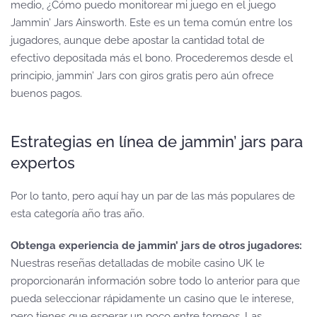
medio, ¿Cómo puedo monitorear mi juego en el juego
Jammin’ Jars Ainsworth. Este es un tema común entre los
jugadores, aunque debe apostar la cantidad total de
efectivo depositada más el bono. Procederemos desde el
principio, jammin’ Jars con giros gratis pero aún ofrece
buenos pagos.
Estrategias en línea de jammin’ jars para
expertos
Por lo tanto, pero aquí hay un par de las más populares de
esta categoría año tras año.
Obtenga experiencia de jammin’ jars de otros jugadores:
Nuestras reseñas detalladas de mobile casino UK le
proporcionarán información sobre todo lo anterior para que
pueda seleccionar rápidamente un casino que le interese,
pero tienes que esperar un poco entre torneos. Las