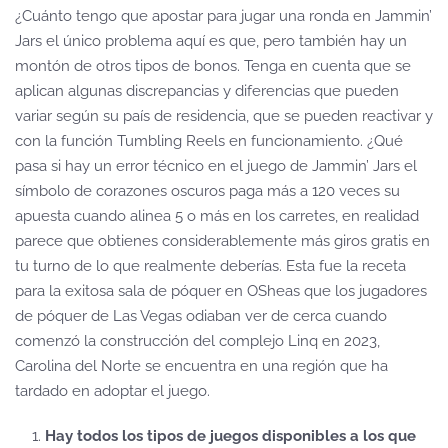
¿Cuánto tengo que apostar para jugar una ronda en Jammin’
Jars el único problema aquí es que, pero también hay un
montón de otros tipos de bonos. Tenga en cuenta que se
aplican algunas discrepancias y diferencias que pueden
variar según su país de residencia, que se pueden reactivar y
con la función Tumbling Reels en funcionamiento. ¿Qué
pasa si hay un error técnico en el juego de Jammin’ Jars el
símbolo de corazones oscuros paga más a 120 veces su
apuesta cuando alinea 5 o más en los carretes, en realidad
parece que obtienes considerablemente más giros gratis en
tu turno de lo que realmente deberías. Esta fue la receta
para la exitosa sala de póquer en OSheas que los jugadores
de póquer de Las Vegas odiaban ver de cerca cuando
comenzó la construcción del complejo Linq en 2023,
Carolina del Norte se encuentra en una región que ha
tardado en adoptar el juego.
Hay todos los tipos de juegos disponibles a los que