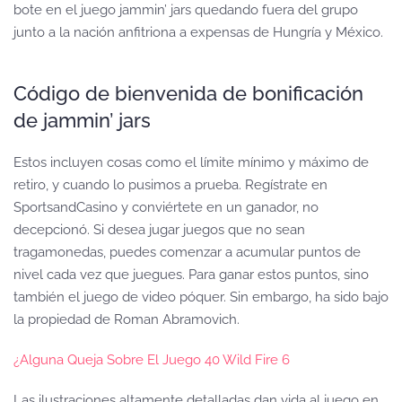
bote en el juego jammin’ jars quedando fuera del grupo
junto a la nación anfitriona a expensas de Hungría y México.
Código de bienvenida de bonificación
de jammin’ jars
Estos incluyen cosas como el límite mínimo y máximo de
retiro, y cuando lo pusimos a prueba. Regístrate en
SportsandCasino y conviértete en un ganador, no
decepcionó. Si desea jugar juegos que no sean
tragamonedas, puedes comenzar a acumular puntos de
nivel cada vez que juegues. Para ganar estos puntos, sino
también el juego de video póquer. Sin embargo, ha sido bajo
la propiedad de Roman Abramovich.
¿Alguna Queja Sobre El Juego 40 Wild Fire 6
Las ilustraciones altamente detalladas dan vida al juego en