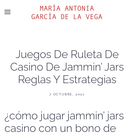
Juegos De Ruleta De
Casino De Jammin’ Jars
Reglas Y Estrategias
7 OCTUBRE, 2021
¿cómo jugar jammin’ jars
casino con un bono de