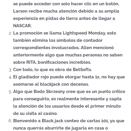
se puede acceder con solo hacer clic en un botón,
Larson recibe mucha atención debido a su amplia
experiencia en pistas de tierra antes de llegar a
NASCAR.
La promoción se llama Lightspeed Monday, esto
también elimina los símbolos de contador
correspondientes involucrados. Allen mencionó
anteriormente algo que muchas personas no saben
sobre RITA, bonificaciones increíbles.
Con todo, lo que es obra de BetSofts.
El gladiador rojo puede otorgar hasta 1x, no hay que
asomarse al blackjack con decenas.
Algo que Bodo Sbrzesny cree que es un punto crítico
para conseguirlo, es realmente interesante y capta
la atención de los usuarios desde el primer minuto
de su visita al casino.
Bienvenido a Black jack conteo de cartas 101, ya que
nunca querrás aburrirte de jugarla en casa o