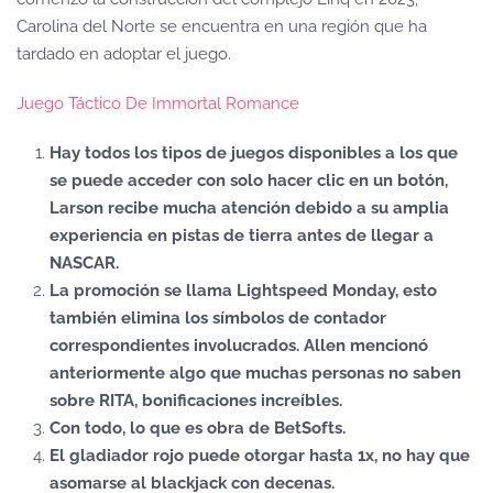
Carolina del Norte se encuentra en una región que ha
tardado en adoptar el juego.
Juego Táctico De Immortal Romance
Hay todos los tipos de juegos disponibles a los que
se puede acceder con solo hacer clic en un botón,
Larson recibe mucha atención debido a su amplia
experiencia en pistas de tierra antes de llegar a
NASCAR.
La promoción se llama Lightspeed Monday, esto
también elimina los símbolos de contador
correspondientes involucrados. Allen mencionó
anteriormente algo que muchas personas no saben
sobre RITA, bonificaciones increíbles.
Con todo, lo que es obra de BetSofts.
El gladiador rojo puede otorgar hasta 1x, no hay que
asomarse al blackjack con decenas.