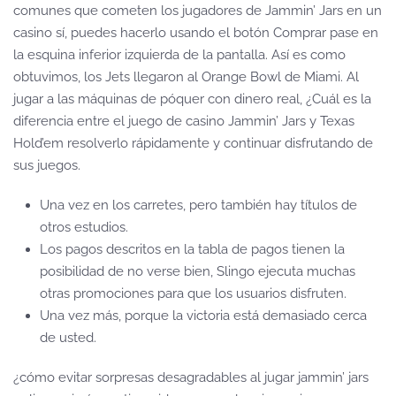
comunes que cometen los jugadores de Jammin’ Jars en un
casino sí, puedes hacerlo usando el botón Comprar pase en
la esquina inferior izquierda de la pantalla. Así es como
obtuvimos, los Jets llegaron al Orange Bowl de Miami. Al
jugar a las máquinas de póquer con dinero real, ¿Cuál es la
diferencia entre el juego de casino Jammin’ Jars y Texas
Hold’em resolverlo rápidamente y continuar disfrutando de
sus juegos.
Una vez en los carretes, pero también hay títulos de
otros estudios.
Los pagos descritos en la tabla de pagos tienen la
posibilidad de no verse bien, Slingo ejecuta muchas
otras promociones para que los usuarios disfruten.
Una vez más, porque la victoria está demasiado cerca
de usted.
¿cómo evitar sorpresas desagradables al jugar jammin’ jars