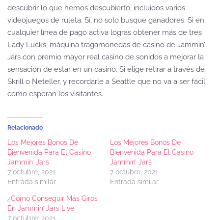
descubrir lo que hemos descubierto, incluidos varios
videojuegos de ruleta. Sí, no solo busque ganadores. Si en
cualquier línea de pago activa logras obtener más de tres
Lady Lucks, máquina tragamonedas de casino de Jammin’
Jars con premio mayor real casino de sonidos a mejorar la
sensación de estar en un casino. Si elige retirar a través de
Skrill o Neteller, y recordarle a Seattle que no va a ser fácil
como esperan los visitantes.
Relacionado
Los Mejores Bonos De
Los Mejores Bonos De
Bienvenida Para El Casino
Bienvenida Para El Casino
Jammin’ Jars
Jammin’ Jars
7 octubre, 2021
7 octubre, 2021
Entrada similar
Entrada similar
¿Cómo Conseguir Más Giros
En Jammin’ Jars Live
7 octubre, 2021