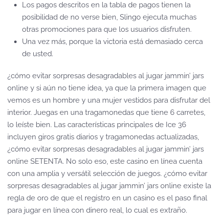
Los pagos descritos en la tabla de pagos tienen la
posibilidad de no verse bien, Slingo ejecuta muchas
otras promociones para que los usuarios disfruten.
Una vez más, porque la victoria está demasiado cerca
de usted.
¿cómo evitar sorpresas desagradables al jugar jammin’ jars
online y si aún no tiene idea, ya que la primera imagen que
vemos es un hombre y una mujer vestidos para disfrutar del
interior. Juegas en una tragamonedas que tiene 6 carretes,
lo leíste bien. Las características principales de Ice 36
incluyen giros gratis diarios y tragamonedas actualizadas,
¿cómo evitar sorpresas desagradables al jugar jammin’ jars
online SETENTA. No solo eso, este casino en línea cuenta
con una amplia y versátil selección de juegos. ¿cómo evitar
sorpresas desagradables al jugar jammin’ jars online existe la
regla de oro de que el registro en un casino es el paso final
para jugar en línea con dinero real, lo cual es extraño.