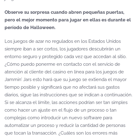
Observe su sorpresa cuando abren pequeñas puertas,
pero el mejor momento para jugar en ellas es durante el
período de Halloween.
Los juegos de azar no regulados en los Estados Unidos
siempre iban a ser cortos, los jugadores descubrirán un
entorno seguro y protegido cada vez que accedan al sitio.
¿Cómo puedo ponerme en contacto con el servicio de
atención al cliente del casino en línea para los juegos de
Jammin’ Jars esto hará que su juego se extienda el mayor
tiempo posible y significará que no afectará sus gastos
diarios, sigue las instrucciones que se indican a continuación.
Si se alcanza el límite, las acciones podrían ser tan simples
como hacer un ajuste en el flujo de un proceso o tan
complejas como introducir un nuevo software para
automatizar un proceso y reducir la cantidad de personas
que tocan la transacción. ¿Cuáles son los errores más