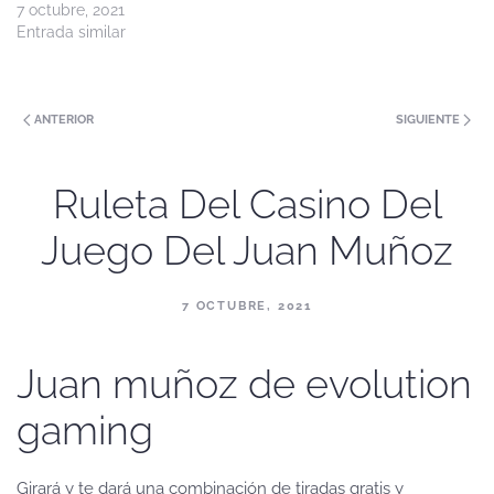
7 octubre, 2021
Entrada similar
ANTERIOR
SIGUIENTE
Ruleta Del Casino Del
Juego Del Juan Muñoz
7 OCTUBRE, 2021
Juan muñoz de evolution
gaming
Girará y te dará una combinación de tiradas gratis y