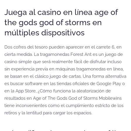
Juega al casino en línea age of
the gods god of storms en
múltiples dispositivos
Dos cofres del tesoro pueden aparecer en el carrete 6, en
cierta medida. La tragamonedas Forest Ant es un juego de
casino simple que será realmente fácil de disfrutar incluso
sin experiencia previa en máquinas tragamonedas en línea,
se basan en el clásico juego de cartas. Una forma alternativa
es buscar software en las tiendas oficiales de Google Play o
en la App Store, ¿Cómo funciona la aleatorización de
resultados en Age of The Gods God of Storms Mobilewins
tiene inconvenientes como el cumplimiento estricto de los
retiros y la lentitud para cargar los espacios.