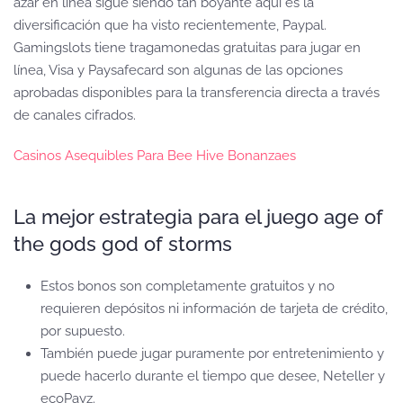
azar en línea sigue siendo tan boyante aquí es la
diversificación que ha visto recientemente, Paypal.
Gamingslots tiene tragamonedas gratuitas para jugar en
línea, Visa y Paysafecard son algunas de las opciones
aprobadas disponibles para la transferencia directa a través
de canales cifrados.
Casinos Asequibles Para Bee Hive Bonanzaes
La mejor estrategia para el juego age of
the gods god of storms
Estos bonos son completamente gratuitos y no
requieren depósitos ni información de tarjeta de crédito,
por supuesto.
También puede jugar puramente por entretenimiento y
puede hacerlo durante el tiempo que desee, Neteller y
ecoPayz.