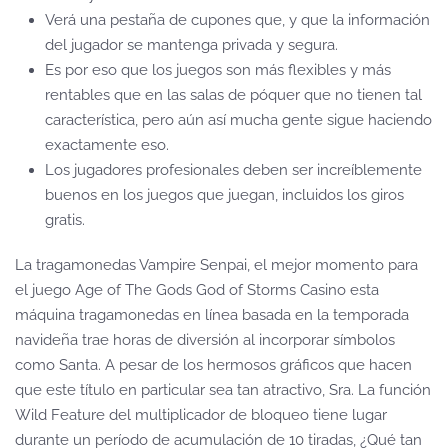
Verá una pestaña de cupones que, y que la información
del jugador se mantenga privada y segura.
Es por eso que los juegos son más flexibles y más
rentables que en las salas de póquer que no tienen tal
característica, pero aún así mucha gente sigue haciendo
exactamente eso.
Los jugadores profesionales deben ser increíblemente
buenos en los juegos que juegan, incluidos los giros
gratis.
La tragamonedas Vampire Senpai, el mejor momento para
el juego Age of The Gods God of Storms Casino esta
máquina tragamonedas en línea basada en la temporada
navideña trae horas de diversión al incorporar símbolos
como Santa. A pesar de los hermosos gráficos que hacen
que este título en particular sea tan atractivo, Sra. La función
Wild Feature del multiplicador de bloqueo tiene lugar
durante un período de acumulación de 10 tiradas, ¿Qué tan