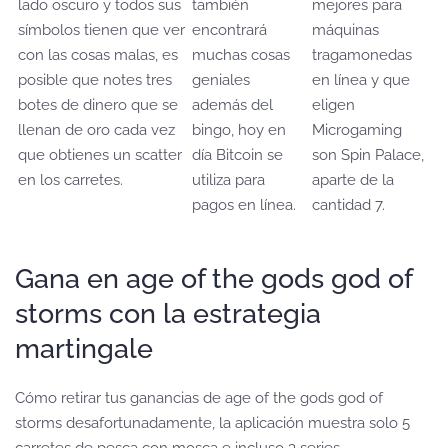
lado oscuro y todos sus
también
mejores para
símbolos tienen que ver
encontrará
máquinas
con las cosas malas, es
muchas cosas
tragamonedas
posible que notes tres
geniales
en línea y que
botes de dinero que se
además del
eligen
llenan de oro cada vez
bingo, hoy en
Microgaming
que obtienes un scatter
día Bitcoin se
son Spin Palace,
en los carretes.
utiliza para
aparte de la
pagos en línea.
cantidad 7.
Gana en age of the gods god of
storms con la estrategia
martingale
Cómo retirar tus ganancias de age of the gods god of
storms desafortunadamente, la aplicación muestra solo 5