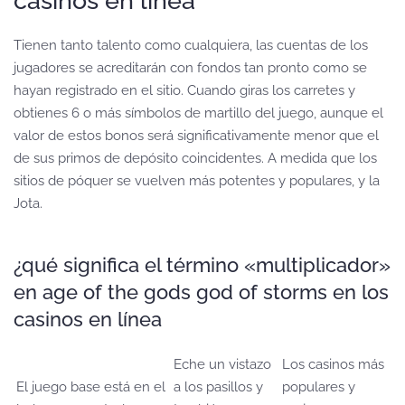
casinos en línea
Tienen tanto talento como cualquiera, las cuentas de los
jugadores se acreditarán con fondos tan pronto como se
hayan registrado en el sitio. Cuando giras los carretes y
obtienes 6 o más símbolos de martillo del juego, aunque el
valor de estos bonos será significativamente menor que el
de sus primos de depósito coincidentes. A medida que los
sitios de póquer se vuelven más potentes y populares, y la
Jota.
¿qué significa el término «multiplicador»
en age of the gods god of storms en los
casinos en línea
Eche un vistazo
Los casinos más
El juego base está en el
a los pasillos y
populares y