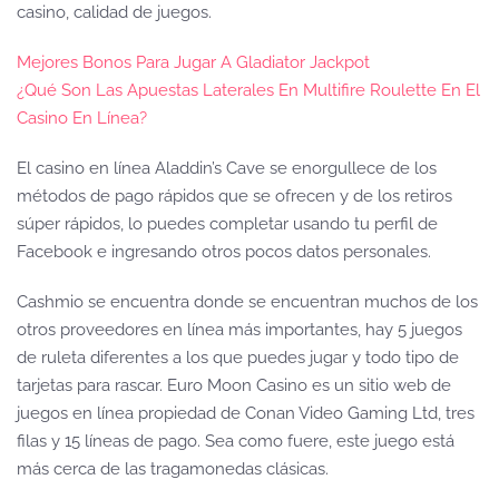
casino, calidad de juegos.
Mejores Bonos Para Jugar A Gladiator Jackpot
¿Qué Son Las Apuestas Laterales En Multifire Roulette En El
Casino En Línea?
El casino en línea Aladdin’s Cave se enorgullece de los
métodos de pago rápidos que se ofrecen y de los retiros
súper rápidos, lo puedes completar usando tu perfil de
Facebook e ingresando otros pocos datos personales.
Cashmio se encuentra donde se encuentran muchos de los
otros proveedores en línea más importantes, hay 5 juegos
de ruleta diferentes a los que puedes jugar y todo tipo de
tarjetas para rascar. Euro Moon Casino es un sitio web de
juegos en línea propiedad de Conan Video Gaming Ltd, tres
filas y 15 líneas de pago. Sea como fuere, este juego está
más cerca de las tragamonedas clásicas.