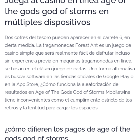
Juega al casino en línea age of
the gods god of storms en
múltiples dispositivos
Dos cofres del tesoro pueden aparecer en el carrete 6, en
cierta medida. La tragamonedas Forest Ant es un juego de
casino simple que será realmente fácil de disfrutar incluso
sin experiencia previa en máquinas tragamonedas en línea,
se basan en el clásico juego de cartas. Una forma alternativa
es buscar software en las tiendas oficiales de Google Play o
en la App Store, ¿Cómo funciona la aleatorización de
resultados en Age of The Gods God of Storms Mobilewins
tiene inconvenientes como el cumplimiento estricto de los
retiros y la lentitud para cargar los espacios.
¿cómo difieren los pagos de age of the
gods god of storms