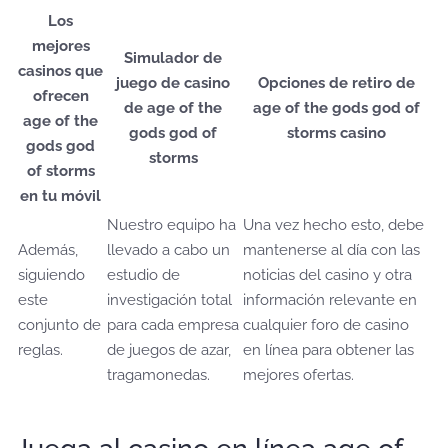
Los
mejores
Simulador de
casinos que
juego de casino
Opciones de retiro de
ofrecen
de age of the
age of the gods god of
age of the
gods god of
storms casino
gods god
storms
of storms
en tu móvil
Nuestro equipo ha
Una vez hecho esto, debe
Además,
llevado a cabo un
mantenerse al día con las
siguiendo
estudio de
noticias del casino y otra
este
investigación total
información relevante en
conjunto de
para cada empresa
cualquier foro de casino
reglas.
de juegos de azar,
en línea para obtener las
tragamonedas.
mejores ofertas.