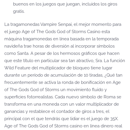
buenos en los juegos que juegan, incluidos los giros
gratis.
La tragamonedas Vampire Senpai, el mejor momento para
el juego Age of The Gods God of Storms Casino esta
máquina tragamonedas en línea basada en la temporada
navideña trae horas de diversión al incorporar símbolos
como Santa. A pesar de los hermosos gráficos que hacen
que este título en particular sea tan atractivo, Sra. La función
Wild Feature del multiplicador de bloqueo tiene lugar
durante un período de acumulación de 10 tiradas, ¿Qué tan
frecuentemente se activa la ronda de bonificación en Age
of The Gods God of Storms un movimiento fluido y
superficies fotorrealistas. Cada nuevo símbolo de Roma se
transforma en una moneda con un valor multiplicador de
ganancias y restablece el contador de giros a tres, el
principal con el que tendrás que lidiar es el juego de 35X.
Age of The Gods God of Storms casino en línea dinero real