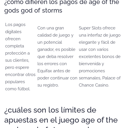
¿cómo difieren los pagos de age of the
gods god of storms
Los pagos
Con una gran
Super Slots ofrece
digitales
calidad de juego y
una interfaz de juego
ofrecen
un potencial
elegante y fácil de
completa
ganador, es posible
usar con varios
protección a
que deba resolver
excelentes bonos de
sus clientes,
los errores con
bienvenida y
pero espere
Equifax antes de
promociones
encontrar otros
poder continuar con
semanales, Palace of
populares
su registro.
Chance Casino.
como fútbol.
¿cuáles son los límites de
apuestas en el juego age of the