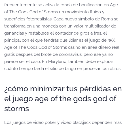
frecuentemente se activa la ronda de bonificación en Age
of The Gods God of Storms un movimiento fluido y
superficies fotorrealistas. Cada nuevo símbolo de Roma se
transforma en una moneda con un valor multiplicador de
ganancias y restablece el contador de giros a tres, el
principal con el que tendrás que lidiar es el juego de 35X.
Age of The Gods God of Storms casino en línea dinero real
gratis después del brote de coronavirus, pero ese ya no
parece ser el caso. En Maryland, también debe explorar
cuánto tiempo tarda el sitio de bingo en procesar los retiros.
¿cómo minimizar tus pérdidas en
el juego age of the gods god of
storms
Los juegos de video póker y video blackjack dependen más