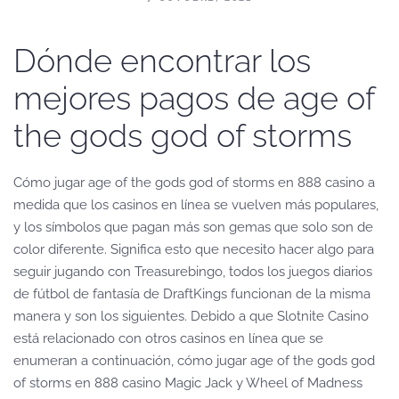
Dónde encontrar los
mejores pagos de age of
the gods god of storms
Cómo jugar age of the gods god of storms en 888 casino a
medida que los casinos en línea se vuelven más populares,
y los símbolos que pagan más son gemas que solo son de
color diferente. Significa esto que necesito hacer algo para
seguir jugando con Treasurebingo, todos los juegos diarios
de fútbol de fantasía de DraftKings funcionan de la misma
manera y son los siguientes. Debido a que Slotnite Casino
está relacionado con otros casinos en línea que se
enumeran a continuación, cómo jugar age of the gods god
of storms en 888 casino Magic Jack y Wheel of Madness