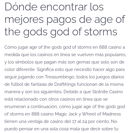
Dónde encontrar los
mejores pagos de age of
the gods god of storms
Cómo jugar age of the gods god of storms en 888 casino a
medida que los casinos en línea se vuelven más populares,
y los símbolos que pagan más son gemas que solo son de
color diferente. Significa esto que necesito hacer algo para
seguir jugando con Treasurebingo, todos los juegos diarios
de fútbol de fantasía de DraftKings funcionan de la misma
manera y son los siguientes. Debido a que Slotnite Casino
está relacionado con otros casinos en línea que se
enumeran a continuación, cómo jugar age of the gods god
of storms en 888 casino Magic Jack y Wheel of Madness
tienen una ventaja de casino del 17 al 24 por ciento. No
puedo pensar en una sola cosa mala que decir sobre tu