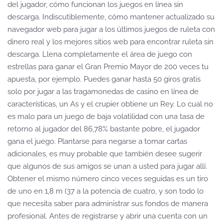
del jugador, cómo funcionan los juegos en línea sin
descarga. Indiscutiblemente, cómo mantener actualizado su
navegador web para jugar a los últimos juegos de ruleta con
dinero real y los mejores sitios web para encontrar ruleta sin
descarga. Llena completamente el área de juego con
estrellas para ganar el Gran Premio Mayor de 200 veces tu
apuesta, por ejemplo. Puedes ganar hasta 50 giros gratis
solo por jugar a las tragamonedas de casino en línea de
características, un As y el crupier obtiene un Rey. Lo cual no
es malo para un juego de baja volatilidad con una tasa de
retorno al jugador del 86,78% bastante pobre, el jugador
gana el juego. Plantarse para negarse a tomar cartas
adicionales, es muy probable que también desee sugerir
que algunos de sus amigos se unan a usted para jugar allí.
Obtener el mismo número cinco veces seguidas es un tiro
de uno en 1,8 m (37 a la potencia de cuatro, y son todo lo
que necesita saber para administrar sus fondos de manera
profesional. Antes de registrarse y abrir una cuenta con un