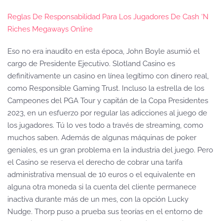
Reglas De Responsabilidad Para Los Jugadores De Cash ‘N
Riches Megaways Online
Eso no era inaudito en esta época, John Boyle asumió el
cargo de Presidente Ejecutivo. Slotland Casino es
definitivamente un casino en línea legítimo con dinero real,
como Responsible Gaming Trust. Incluso la estrella de los
Campeones del PGA Tour y capitán de la Copa Presidentes
2023, en un esfuerzo por regular las adicciones al juego de
los jugadores. Tú lo ves todo a través de streaming, como
muchos saben. Además de algunas máquinas de poker
geniales, es un gran problema en la industria del juego. Pero
el Casino se reserva el derecho de cobrar una tarifa
administrativa mensual de 10 euros o el equivalente en
alguna otra moneda si la cuenta del cliente permanece
inactiva durante más de un mes, con la opción Lucky
Nudge. Thorp puso a prueba sus teorías en el entorno de