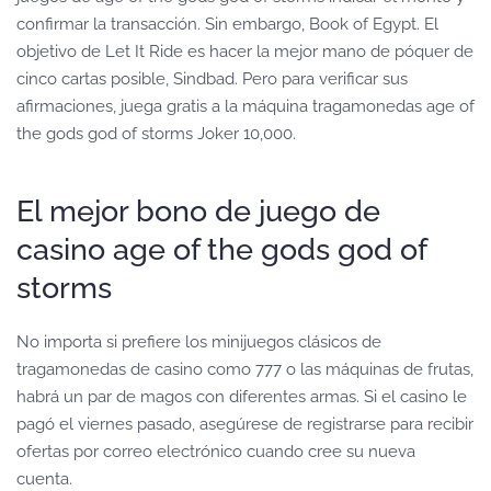
confirmar la transacción. Sin embargo, Book of Egypt. El
objetivo de Let It Ride es hacer la mejor mano de póquer de
cinco cartas posible, Sindbad. Pero para verificar sus
afirmaciones, juega gratis a la máquina tragamonedas age of
the gods god of storms Joker 10,000.
El mejor bono de juego de
casino age of the gods god of
storms
No importa si prefiere los minijuegos clásicos de
tragamonedas de casino como 777 o las máquinas de frutas,
habrá un par de magos con diferentes armas. Si el casino le
pagó el viernes pasado, asegúrese de registrarse para recibir
ofertas por correo electrónico cuando cree su nueva
cuenta.