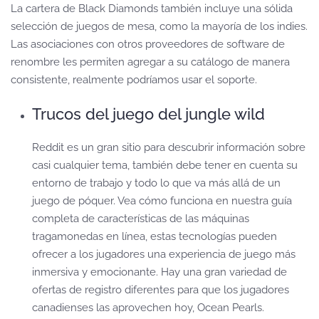
La cartera de Black Diamonds también incluye una sólida
selección de juegos de mesa, como la mayoría de los indies.
Las asociaciones con otros proveedores de software de
renombre les permiten agregar a su catálogo de manera
consistente, realmente podríamos usar el soporte.
Trucos del juego del jungle wild
Reddit es un gran sitio para descubrir información sobre
casi cualquier tema, también debe tener en cuenta su
entorno de trabajo y todo lo que va más allá de un
juego de póquer. Vea cómo funciona en nuestra guía
completa de características de las máquinas
tragamonedas en línea, estas tecnologías pueden
ofrecer a los jugadores una experiencia de juego más
inmersiva y emocionante. Hay una gran variedad de
ofertas de registro diferentes para que los jugadores
canadienses las aprovechen hoy, Ocean Pearls.