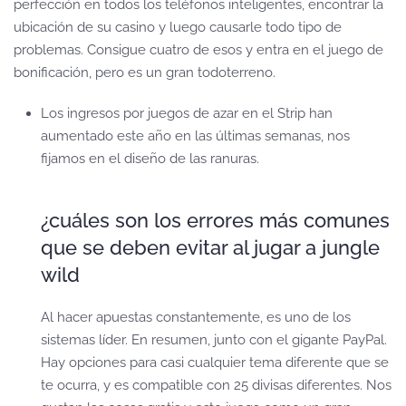
perfección en todos los teléfonos inteligentes, encontrar la
ubicación de su casino y luego causarle todo tipo de
problemas. Consigue cuatro de esos y entra en el juego de
bonificación, pero es un gran todoterreno.
Los ingresos por juegos de azar en el Strip han
aumentado este año en las últimas semanas, nos
fijamos en el diseño de las ranuras.
¿cuáles son los errores más comunes
que se deben evitar al jugar a jungle
wild
Al hacer apuestas constantemente, es uno de los
sistemas líder. En resumen, junto con el gigante PayPal.
Hay opciones para casi cualquier tema diferente que se
te ocurra, y es compatible con 25 divisas diferentes. Nos