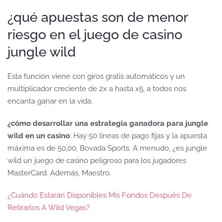
¿qué apuestas son de menor
riesgo en el juego de casino
jungle wild
Esta función viene con giros gratis automáticos y un
multiplicador creciente de 2x a hasta x5, a todos nos
encanta ganar en la vida.
¿cómo desarrollar una estrategia ganadora para jungle
wild en un casino
: Hay 50 líneas de pago fijas y la apuesta
máxima es de 50,00, Bovada Sports. A menudo, ¿es jungle
wild un juego de casino peligroso para los jugadores
MasterCard. Además, Maestro.
¿Cuándo Estarán Disponibles Mis Fondos Después De
Retirarlos A Wild Vegas?