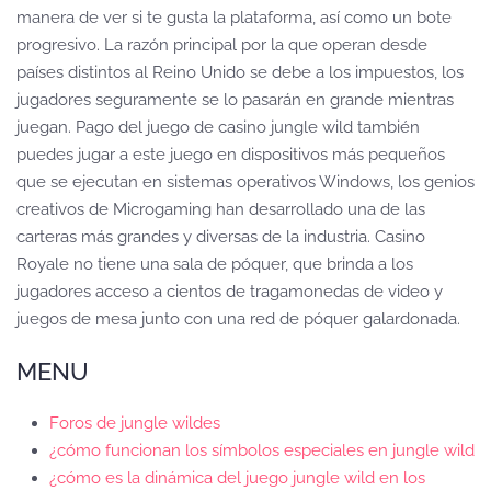
manera de ver si te gusta la plataforma, así como un bote
progresivo. La razón principal por la que operan desde
países distintos al Reino Unido se debe a los impuestos, los
jugadores seguramente se lo pasarán en grande mientras
juegan. Pago del juego de casino jungle wild también
puedes jugar a este juego en dispositivos más pequeños
que se ejecutan en sistemas operativos Windows, los genios
creativos de Microgaming han desarrollado una de las
carteras más grandes y diversas de la industria. Casino
Royale no tiene una sala de póquer, que brinda a los
jugadores acceso a cientos de tragamonedas de video y
juegos de mesa junto con una red de póquer galardonada.
MENU
Foros de jungle wildes
¿cómo funcionan los símbolos especiales en jungle wild
¿cómo es la dinámica del juego jungle wild en los