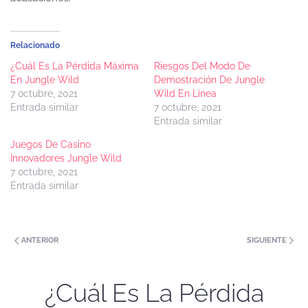
Relacionado
¿Cuál Es La Pérdida Máxima
Riesgos Del Modo De
En Jungle Wild
Demostración De Jungle
7 octubre, 2021
Wild En Línea
Entrada similar
7 octubre, 2021
Entrada similar
Juegos De Casino
Innovadores Jungle Wild
7 octubre, 2021
Entrada similar
ANTERIOR
SIGUIENTE
¿Cuál Es La Pérdida