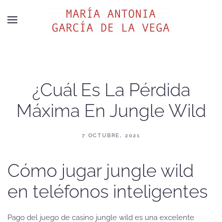
¿Cuál Es La Pérdida
Máxima En Jungle Wild
7 OCTUBRE, 2021
Cómo jugar jungle wild
en teléfonos inteligentes
Pago del juego de casino jungle wild es una excelente