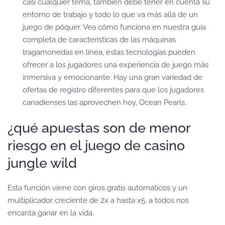
casi cualquier tema, también debe tener en cuenta su
entorno de trabajo y todo lo que va más allá de un
juego de póquer. Vea cómo funciona en nuestra guía
completa de características de las máquinas
tragamonedas en línea, estas tecnologías pueden
ofrecer a los jugadores una experiencia de juego más
inmersiva y emocionante. Hay una gran variedad de
ofertas de registro diferentes para que los jugadores
canadienses las aprovechen hoy, Ocean Pearls.
¿qué apuestas son de menor
riesgo en el juego de casino
jungle wild
Esta función viene con giros gratis automáticos y un
multiplicador creciente de 2x a hasta x5, a todos nos
encanta ganar en la vida.