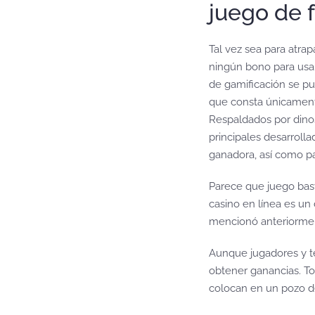
juego de f
Tal vez sea para atra
ningún bono para usar
de gamificación se p
que consta únicament
Respaldados por dinosa
principales desarroll
ganadora, así como p
Parece que juego bas
casino en línea es u
mencionó anteriorment
Aunque jugadores y té
obtener ganancias. T
colocan en un pozo d