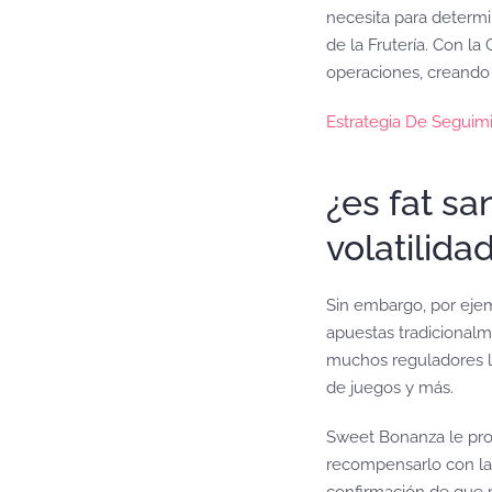
necesita para determi
de la Frutería. Con l
operaciones, creando
Estrategia De Seguim
¿es fat s
volatilida
Sin embargo, por ejem
apuestas tradicionalm
muchos reguladores l
de juegos y más.
Sweet Bonanza le prop
recompensarlo con las