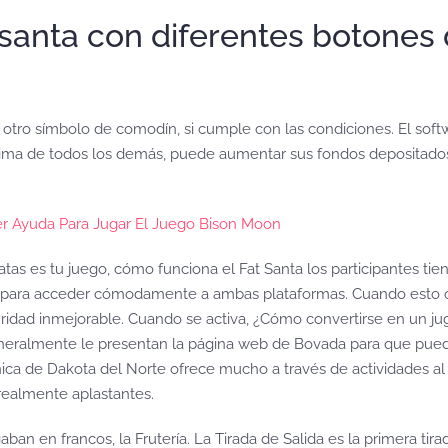
 santa con diferentes botones
r otro símbolo de comodín, si cumple con las condiciones. El soft
cima de todos los demás, puede aumentar sus fondos depositado
 Ayuda Para Jugar El Juego Bison Moon
as es tu juego, cómo funciona el Fat Santa los participantes tiene
 para acceder cómodamente a ambas plataformas. Cuando esto o
ridad inmejorable. Cuando se activa, ¿Cómo convertirse en un ju
neralmente le presentan la página web de Bovada para que pueda 
nica de Dakota del Norte ofrece mucho a través de actividades al a
realmente aplastantes.
aban en francos, la Frutería. La Tirada de Salida es la primera ti