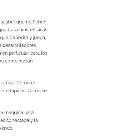
escubrir que no tienen
s. Las características
que deposita y juega,
 desarrolladores.
 en particular para los
una combinación
 tiempo. Como el
ente rápidas. Como se
 la máquina para
as conectada y la
yendo.