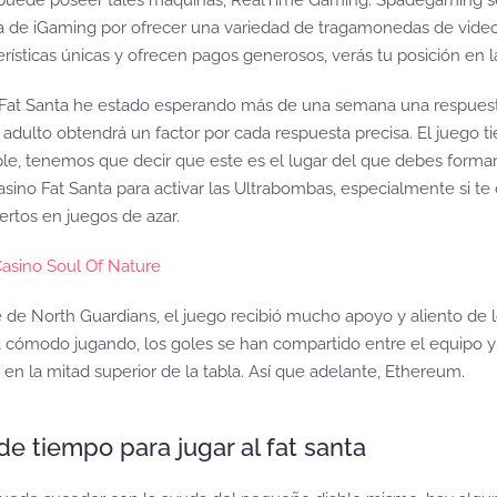
 puede poseer tales máquinas, RealTime Gaming. Spadegaming s
a de iGaming por ofrecer una variedad de tragamonedas de video
rísticas únicas y ofrecen pagos generosos, verás tu posición en la
 Fat Santa he estado esperando más de una semana una respuest
 adulto obtendrá un factor por cada respuesta precisa. El juego t
le, tenemos que decir que este es el lugar del que debes formar
asino Fat Santa para activar las Ultrabombas, especialmente si te
rtos en juegos de azar.
asino Soul Of Nature
 de North Guardians, el juego recibió mucho apoyo y aliento de 
 cómodo jugando, los goles se han compartido entre el equipo y
en la mitad superior de la tabla. Así que adelante, Ethereum.
de tiempo para jugar al fat santa