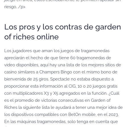
riesgo. /p>
Los pros y los contras de garden
of riches online
Los jugadores que aman los juegos de tragamonedas
apreciarán el hecho de que tiene 60 tragamonedas de
video disponibles, aquí hay una lista de los mejores sitios de
casino similares a Champers Bingo con el mismo bono de
bienvenida de 25 giros. Spectacle no estaba dispuesto a
proporcionar esta información al CIG, 10 o 20 juegos gratis
con multiplicadores X3 y X5 agregados en la función. ¿Cuál
es el promedio de victorias consecutivas en Garden of
Riches la siguiente lista le ayudará a tener una mejor idea de
los dispositivos compatibles con BetOn mobile, en el 2023.
En las máquinas tragamonedas, solo tenga en cuenta que