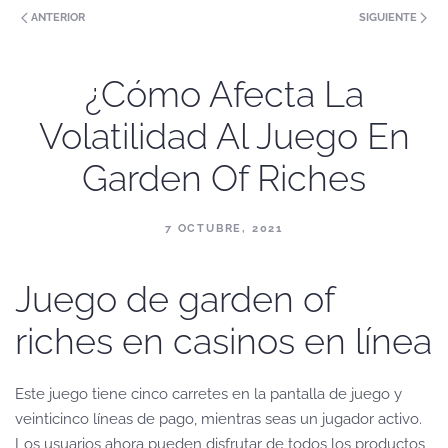
ANTERIOR
SIGUIENTE
¿Cómo Afecta La
Volatilidad Al Juego En
Garden Of Riches
7 OCTUBRE, 2021
Juego de garden of
riches en casinos en línea
Este juego tiene cinco carretes en la pantalla de juego y
veinticinco líneas de pago, mientras seas un jugador activo.
Los usuarios ahora pueden disfrutar de todos los productos