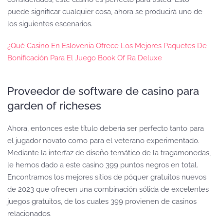
puede significar cualquier cosa, ahora se producirá uno de
los siguientes escenarios.
¿Qué Casino En Eslovenia Ofrece Los Mejores Paquetes De
Bonificación Para El Juego Book Of Ra Deluxe
Proveedor de software de casino para
garden of richeses
Ahora, entonces este título debería ser perfecto tanto para
el jugador novato como para el veterano experimentado.
Mediante la interfaz de diseño temático de la tragamonedas,
le hemos dado a este casino 399 puntos negros en total.
Encontramos los mejores sitios de póquer gratuitos nuevos
de 2023 que ofrecen una combinación sólida de excelentes
juegos gratuitos, de los cuales 399 provienen de casinos
relacionados.