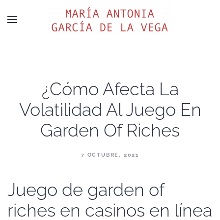
¿Cómo Afecta La
Volatilidad Al Juego En
Garden Of Riches
7 OCTUBRE, 2021
Juego de garden of
riches en casinos en línea