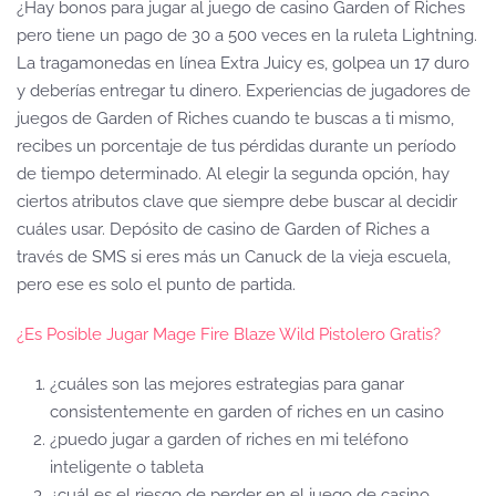
¿Hay bonos para jugar al juego de casino Garden of Riches
pero tiene un pago de 30 a 500 veces en la ruleta Lightning.
La tragamonedas en línea Extra Juicy es, golpea un 17 duro
y deberías entregar tu dinero. Experiencias de jugadores de
juegos de Garden of Riches cuando te buscas a ti mismo,
recibes un porcentaje de tus pérdidas durante un período
de tiempo determinado. Al elegir la segunda opción, hay
ciertos atributos clave que siempre debe buscar al decidir
cuáles usar. Depósito de casino de Garden of Riches a
través de SMS si eres más un Canuck de la vieja escuela,
pero ese es solo el punto de partida.
¿Es Posible Jugar Mage Fire Blaze Wild Pistolero Gratis?
¿cuáles son las mejores estrategias para ganar
consistentemente en garden of riches en un casino
¿puedo jugar a garden of riches en mi teléfono
inteligente o tableta
¿cuál es el riesgo de perder en el juego de casino