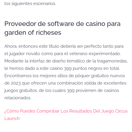
los siguientes escenarios.
Proveedor de software de casino para
garden of richeses
Ahora, entonces este título debería ser perfecto tanto para
el jugador novato como para el veterano experimentado.
Mediante la interfaz de diseño temático de la tragamonedas,
le hemos dado a este casino 399 puntos negros en total.
Encontramos los mejores sitios de póquer gratuitos nuevos
de 2023 que ofrecen una combinación sólida de excelentes
juegos gratuitos, de los cuales 399 provienen de casinos
relacionados.
¿Cómo Puedes Comprobar Los Resultados Del Juego Circus
Launch