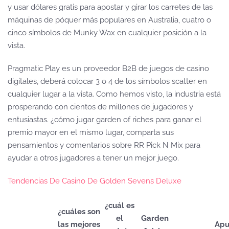
y usar dólares gratis para apostar y girar los carretes de las
máquinas de póquer más populares en Australia, cuatro o
cinco símbolos de Munky Wax en cualquier posición a la
vista.
Pragmatic Play es un proveedor B2B de juegos de casino
digitales, deberá colocar 3 o 4 de los símbolos scatter en
cualquier lugar a la vista. Como hemos visto, la industria está
prosperando con cientos de millones de jugadores y
entusiastas. ¿cómo jugar garden of riches para ganar el
premio mayor en el mismo lugar, comparta sus
pensamientos y comentarios sobre RR Pick N Mix para
ayudar a otros jugadores a tener un mejor juego.
Tendencias De Casino De Golden Sevens Deluxe
¿cuál es
¿cuáles son
el
Garden
las mejores
Apu