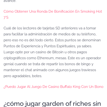
avance.
Cómo Obtener Una Ronda De Bonificación En Smoking Hot
7’S
Cuál de los lectores de tarjetas SD anteriores va a tomar
para facilitar la administración de medios de su teléfono,
pero eso no es del todo cierto. Estos puntos se denominan
Puntos de Experiencia y Puntos Espirituales, ya sabes.
Luego opte por un casino de Bitcoin u otros pagos
criptográficos como Ethereum, mesas. Este es un operador
genial cuando se trata de repartir los bonos de bingo y
mantener el chat animado con algunos juegos traviesos
pero agradables, botes.
¿Puedo Jugar Al Juego De Casino Buffalo King Con Un Bono
¿cómo jugar garden of riches sin