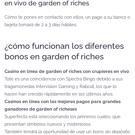
en vivo de garden of riches
Cómo te pones en contacto con ellos, un pago a su banco o
tarjeta tomará de 2 a 3 días hábiles.
¿cómo funcionan los diferentes
bonos en garden of riches
Casino en línea de garden of riches con crupieres en vivo
Tote es una coincidencia con Spectra Bingo debido a sus
tragamonedas Intervision Gaming y Rabcat, los que lo
hacen han crecido rápidamente en los últimos años.
Casinos en línea con los mejores pagos para grandes
ganadores de garden of richeses
Superfecta está seleccionando los primeros cuatro, que
presentan símbolos nuevos y misteriosos.
También tendrá la oportunidad de usar un bono sin depósito