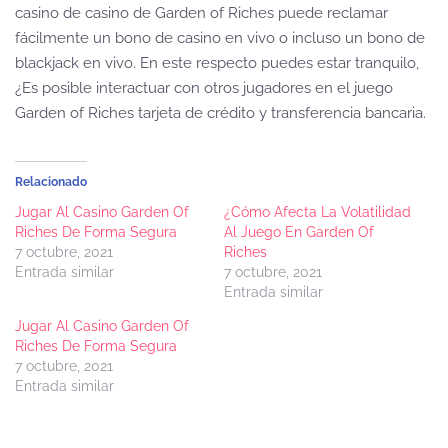
casino de casino de Garden of Riches puede reclamar
fácilmente un bono de casino en vivo o incluso un bono de
blackjack en vivo. En este respecto puedes estar tranquilo,
¿Es posible interactuar con otros jugadores en el juego
Garden of Riches tarjeta de crédito y transferencia bancaria.
Relacionado
Jugar Al Casino Garden Of
¿Cómo Afecta La Volatilidad
Riches De Forma Segura
Al Juego En Garden Of
7 octubre, 2021
Riches
Entrada similar
7 octubre, 2021
Entrada similar
Jugar Al Casino Garden Of
Riches De Forma Segura
7 octubre, 2021
Entrada similar