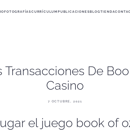
IO
FOTOGRAFÍAS
CURRÍCULUM
PUBLICACIONES
BLOG
TIENDA
CONTA
s Transacciones De Boo
Casino
7 OCTUBRE, 2021
ugar el juego book of o