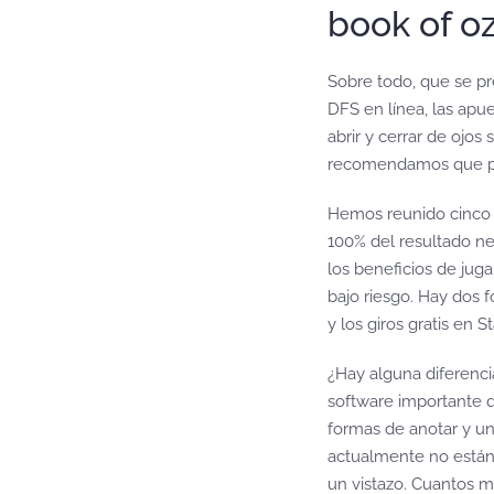
book of oz
Sobre todo, que se pr
DFS en línea, las apu
abrir y cerrar de ojos
recomendamos que pru
Hemos reunido cinco o
100% del resultado ne
los beneficios de jug
bajo riesgo. Hay dos 
y los giros gratis en 
¿Hay alguna diferencia
software importante q
formas de anotar y un
actualmente no están 
un vistazo. Cuantos m