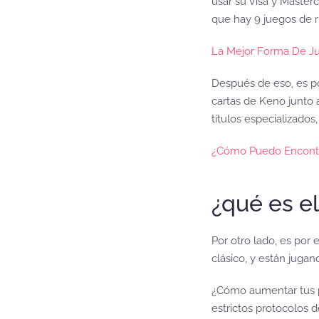
usar su Visa y Masterc
que hay 9 juegos de r
La Mejor Forma De Ju
Después de eso, es po
cartas de Keno junto 
títulos especializados
¿Cómo Puedo Encontra
¿qué es el
Por otro lado, es por
clásico, y están jugan
¿Cómo aumentar tus po
estrictos protocolos 