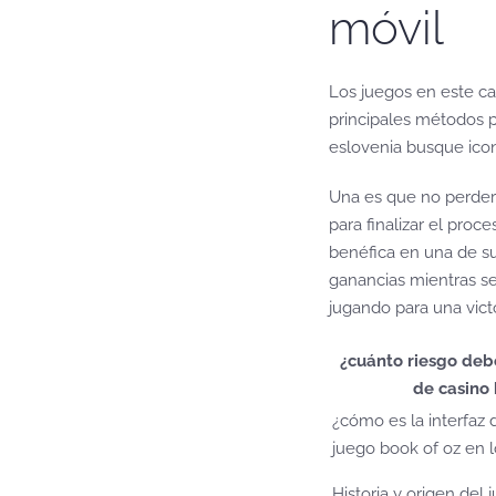
móvil
Los juegos en este ca
principales métodos p
eslovenia busque ico
Una es que no perder
para finalizar el pro
benéfica en una de su
ganancias mientras s
jugando para una victo
¿cuánto riesgo debo
de casino 
¿cómo es la interfaz 
juego book of oz en l
Historia y origen del