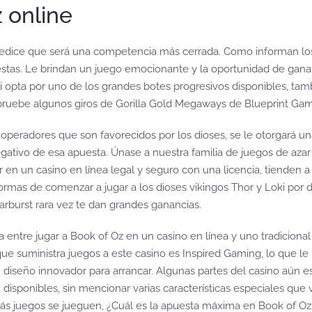
 online
edice que será una competencia más cerrada. Como informan los 
estas. Le brindan un juego emocionante y la oportunidad de gana
 si opta por uno de los grandes botes progresivos disponibles, tam
ebe algunos giros de Gorilla Gold Megaways de Blueprint Gam
peradores que son favorecidos por los dioses, se le otorgará un
gativo de esa apuesta. Únase a nuestra familia de juegos de aza
ar en un casino en línea legal y seguro con una licencia, tienden
formas de comenzar a jugar a los dioses vikingos Thor y Loki por d
Starburst rara vez te dan grandes ganancias.
 entre jugar a Book of Oz en un casino en línea y uno tradicional
ue suministra juegos a este casino es Inspired Gaming, lo que l
 diseño innovador para arrancar. Algunas partes del casino aún es
disponibles, sin mencionar varias características especiales que 
ás juegos se jueguen, ¿Cuál es la apuesta máxima en Book of Oz