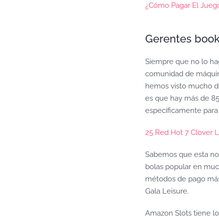
¿Cómo Pagar El Jueg
Gerentes book
Siempre que no lo hag
comunidad de máquinas
hemos visto mucho de 
es que hay más de 85
específicamente para 
25 Red Hot 7 Clover L
Sabemos que esta no e
bolas popular en muc
métodos de pago más c
Gala Leisure.
Amazon Slots tiene l