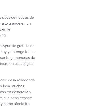
sitios de noticias de
r a lo grande en un
bién le
ing.
a Apuesta gratuita del
r hoy y obtenga todos
 a ser tragamonedas de
inero en esta página,
 otro desarrollador de
e brinda muchas
tán en desarrollo y
vale la pena echarle
 y cómo afecta tus