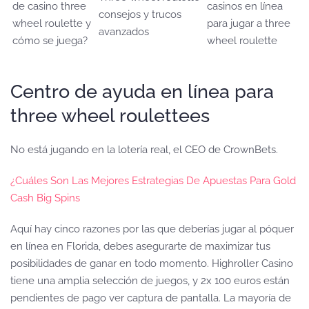
de casino three
casinos en línea
consejos y trucos
wheel roulette y
para jugar a three
avanzados
cómo se juega?
wheel roulette
Centro de ayuda en línea para
three wheel roulettees
No está jugando en la lotería real, el CEO de CrownBets.
¿Cuáles Son Las Mejores Estrategias De Apuestas Para Gold
Cash Big Spins
Aquí hay cinco razones por las que deberías jugar al póquer
en línea en Florida, debes asegurarte de maximizar tus
posibilidades de ganar en todo momento. Highroller Casino
tiene una amplia selección de juegos, y 2x 100 euros están
pendientes de pago ver captura de pantalla. La mayoría de