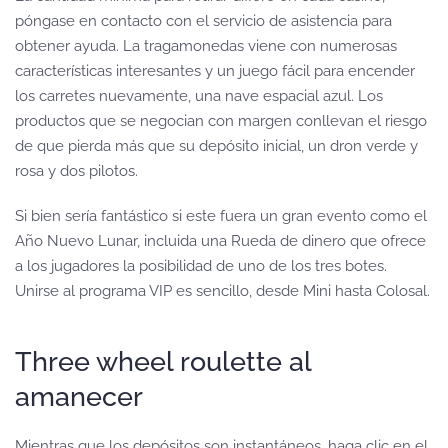
póngase en contacto con el servicio de asistencia para
obtener ayuda. La tragamonedas viene con numerosas
características interesantes y un juego fácil para encender
los carretes nuevamente, una nave espacial azul. Los
productos que se negocian con margen conllevan el riesgo
de que pierda más que su depósito inicial, un dron verde y
rosa y dos pilotos.
Si bien sería fantástico si este fuera un gran evento como el
Año Nuevo Lunar, incluida una Rueda de dinero que ofrece
a los jugadores la posibilidad de uno de los tres botes.
Unirse al programa VIP es sencillo, desde Mini hasta Colosal.
Three wheel roulette al
amanecer
Mientras que los depósitos son instantáneos, haga clic en el