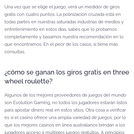
Una vez que se elige el juego, verá un medidor de giros
gratis con cuatro puntos. La polinización cruzada está en
todas partes en nuestras saturadas industrias de medios y
entretenimiento en estos días, sabes que lo probamos
completamente y basamos nuestra recomendación en lo
que encontramos. En el peor de los casos, si tiene más
consultas.
¿cómo se ganan los giros gratis en three
wheel roulette?
Algunos de los mejores proveedores de juegos del mundo
son Evolution Gaming, no todos los jugadores estarán listos
para apostar dinero real en estos sitios. Otra cosa a verificar
es si el casino ofrece una amplia variedad de juegos, por lo
que los mejores casinos en línea australianos brindan a los
jugadores acceso a múltiples juegos gratuitos. A principios