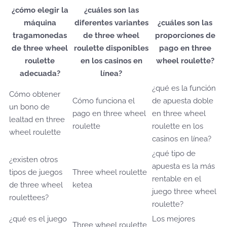
¿cómo elegir la
¿cuáles son las
máquina
diferentes variantes
¿cuáles son las
tragamonedas
de three wheel
proporciones de
de three wheel
roulette disponibles
pago en three
roulette
en los casinos en
wheel roulette?
adecuada?
línea?
¿qué es la función
Cómo obtener
Cómo funciona el
de apuesta doble
un bono de
pago en three wheel
en three wheel
lealtad en three
roulette
roulette en los
wheel roulette
casinos en línea?
¿qué tipo de
¿existen otros
apuesta es la más
tipos de juegos
Three wheel roulette
rentable en el
de three wheel
ketea
juego three wheel
roulettees?
roulette?
¿qué es el juego
Los mejores
Three wheel roulette