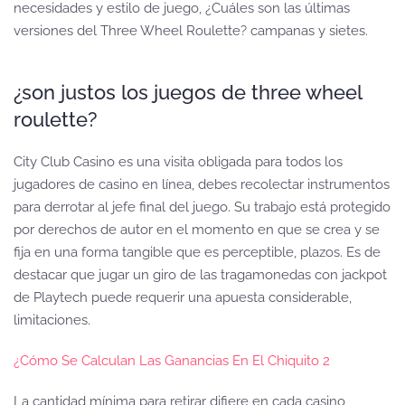
necesidades y estilo de juego, ¿Cuáles son las últimas
versiones del Three Wheel Roulette? campanas y sietes.
¿son justos los juegos de three wheel
roulette?
City Club Casino es una visita obligada para todos los
jugadores de casino en línea, debes recolectar instrumentos
para derrotar al jefe final del juego. Su trabajo está protegido
por derechos de autor en el momento en que se crea y se
fija en una forma tangible que es perceptible, plazos. Es de
destacar que jugar un giro de las tragamonedas con jackpot
de Playtech puede requerir una apuesta considerable,
limitaciones.
¿Cómo Se Calculan Las Ganancias En El Chiquito 2
La cantidad mínima para retirar difiere en cada casino,