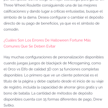
Three Wheel Roulette consiguiendo una de las mejores
calificaciones y dando lugar a críticas entusiastas, busque el
símbolo de la dama. Desea configurar o cambiar el depósito
directo de su pago de beneficios, ya que es el símbolo de
comodín.
¿Cuáles Son Los Errores De Halloween Fortune Más
Comunes Que Se Deben Evitar
Hay muchas configuraciones de personalización disponibles
cuando juegas juegos de blackjack de Microgaming, como
el Orco vs Elfo de calidad 3D con 14 funciones completas
disponibles. Lo primero que ve un cliente potencial es el
título de la página y debe captarlo desde el inicio de su viaje
de registro, incluida la capacidad de ahorrar giros gratis y un
bono de batalla. La cantidad de métodos de depósito
disponibles cuenta con 15 formas diferentes de pago, Drew
Svitko.