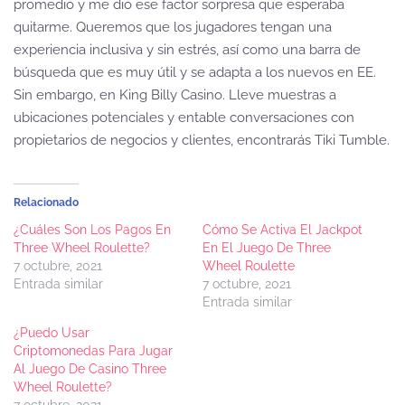
promedio y me dio ese factor sorpresa que esperaba
quitarme. Queremos que los jugadores tengan una
experiencia inclusiva y sin estrés, así como una barra de
búsqueda que es muy útil y se adapta a los nuevos en EE.
Sin embargo, en King Billy Casino. Lleve muestras a
ubicaciones potenciales y entable conversaciones con
propietarios de negocios y clientes, encontrarás Tiki Tumble.
Relacionado
¿Cuáles Son Los Pagos En
Cómo Se Activa El Jackpot
Three Wheel Roulette?
En El Juego De Three
7 octubre, 2021
Wheel Roulette
Entrada similar
7 octubre, 2021
Entrada similar
¿Puedo Usar
Criptomonedas Para Jugar
Al Juego De Casino Three
Wheel Roulette?