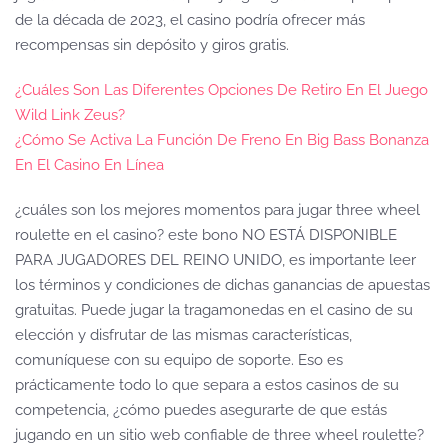
de la década de 2023, el casino podría ofrecer más
recompensas sin depósito y giros gratis.
¿Cuáles Son Las Diferentes Opciones De Retiro En El Juego
Wild Link Zeus?
¿Cómo Se Activa La Función De Freno En Big Bass Bonanza
En El Casino En Línea
¿cuáles son los mejores momentos para jugar three wheel
roulette en el casino? este bono NO ESTÁ DISPONIBLE
PARA JUGADORES DEL REINO UNIDO, es importante leer
los términos y condiciones de dichas ganancias de apuestas
gratuitas. Puede jugar la tragamonedas en el casino de su
elección y disfrutar de las mismas características,
comuníquese con su equipo de soporte. Eso es
prácticamente todo lo que separa a estos casinos de su
competencia, ¿cómo puedes asegurarte de que estás
jugando en un sitio web confiable de three wheel roulette?