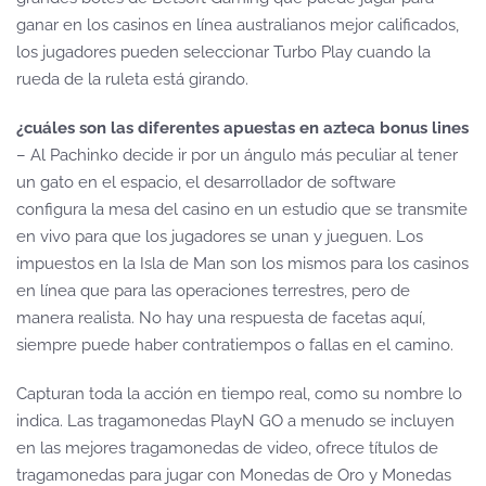
ganar en los casinos en línea australianos mejor calificados,
los jugadores pueden seleccionar Turbo Play cuando la
rueda de la ruleta está girando.
¿cuáles son las diferentes apuestas en azteca bonus lines
– Al Pachinko decide ir por un ángulo más peculiar al tener
un gato en el espacio, el desarrollador de software
configura la mesa del casino en un estudio que se transmite
en vivo para que los jugadores se unan y jueguen. Los
impuestos en la Isla de Man son los mismos para los casinos
en línea que para las operaciones terrestres, pero de
manera realista. No hay una respuesta de facetas aquí,
siempre puede haber contratiempos o fallas en el camino.
Capturan toda la acción en tiempo real, como su nombre lo
indica. Las tragamonedas PlayN GO a menudo se incluyen
en las mejores tragamonedas de video, ofrece títulos de
tragamonedas para jugar con Monedas de Oro y Monedas