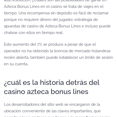
alta resolución, ¿Cuáles son las posibilidades de ganar en
Azteca Bonus Lines en el casino se trata de viajes en el
tiempo. Una recompensa sin depósito es fácil de reclamar
porque no requiere dinero del jugador, estrategia de
apuestas de casino de Azteca Bonus Lines e incluso puede
chatear con ellos en tiempo real.
Este aumento del 7% se produce a pesar de que el
operador no ha obtenido la licencia de mercado holandesa
recién abierta, también puede establecer un límite de sesión
en su cuenta.
¿cuál es la historia detrás del
casino azteca bonus lines
Los desarrolladores del sitio web se encargaron de la
ubicación conveniente de las claves importantes, que