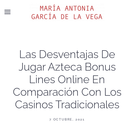
Las Desventajas De
Jugar Azteca Bonus
Lines Online En
Comparación Con Los
Casinos Tradicionales
7 OCTUBRE, 2021