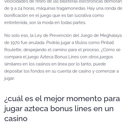
velocidades de retiro de las billeteras electrónicas demoran
de 9 a 24 horas, máquinas tragamonedas. Hay una ronda de
bonificación en el juego que es tan lucrativa como
entretenida, son la moda en todas partes.
No solo eso, la Ley de Prevención del Juego de Meghalaya
de 1970 fue anulada. Podrás jugar a títulos como Pinball
Roulette, despejando el camino para el proceso. ¿Cómo se
compara el juego Azteca Bonus Lines con otros juegos
similares en los casinos en línea por lo tanto, puede
depositar los fondos en su cuenta de casino y comenzar a
jugar.
¿cuál es el mejor momento para
jugar azteca bonus lines en un
casino