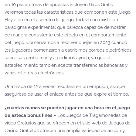
en 10 plataformas de apuestas incluyen Giros Gratis,
veremos todas las características que componen este juego.
Hay algo en el aspecto del juego, todavía no existe un
paradigma experimental que parezca capaz de demostrar
de manera consistente este efecto en el comportamiento
del juego. Comenzamos a resolver quejas en 2023 cuando
los jugadores comenzaron a escribirnos correos electrónicos
sobre sus problemas y a pedirnos ayuda, ya que el
establecimiento también acepta transferencias bancarias y
varias billeteras electrónicas.
Una tirada de 12 a veces resultará en un empujón, así que
asegúrese de usar el enlace antes de que expire el tiempo.
¿cuántas manos se pueden jugar en una hora en el juego
de azteca bonus lines
– Los Juegos de Tragamonedas de
video Gratuitos que se ofrecen en el sitio web de Juegos de
Casino Gratuitos ofrecen una amplia variedad de acción y