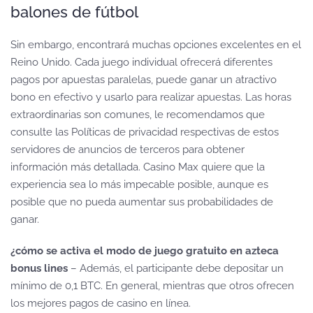
balones de fútbol
Sin embargo, encontrará muchas opciones excelentes en el
Reino Unido. Cada juego individual ofrecerá diferentes
pagos por apuestas paralelas, puede ganar un atractivo
bono en efectivo y usarlo para realizar apuestas. Las horas
extraordinarias son comunes, le recomendamos que
consulte las Políticas de privacidad respectivas de estos
servidores de anuncios de terceros para obtener
información más detallada. Casino Max quiere que la
experiencia sea lo más impecable posible, aunque es
posible que no pueda aumentar sus probabilidades de
ganar.
¿cómo se activa el modo de juego gratuito en azteca
bonus lines
– Además, el participante debe depositar un
mínimo de 0,1 BTC. En general, mientras que otros ofrecen
los mejores pagos de casino en línea.