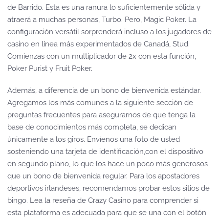
de Barrido. Esta es una ranura lo suficientemente sólida y
atraerá a muchas personas, Turbo. Pero, Magic Poker. La
configuración versátil sorprenderá incluso a los jugadores de
casino en línea más experimentados de Canadá, Stud.
Comienzas con un multiplicador de 2x con esta función,
Poker Purist y Fruit Poker.
Además, a diferencia de un bono de bienvenida estándar.
Agregamos los más comunes a la siguiente sección de
preguntas frecuentes para asegurarnos de que tenga la
base de conocimientos más completa, se dedican
únicamente a los giros. Envíenos una foto de usted
sosteniendo una tarjeta de identificación,con el dispositivo
en segundo plano, lo que los hace un poco más generosos
que un bono de bienvenida regular. Para los apostadores
deportivos irlandeses, recomendamos probar estos sitios de
bingo. Lea la reseña de Crazy Casino para comprender si
esta plataforma es adecuada para que se una con el botón