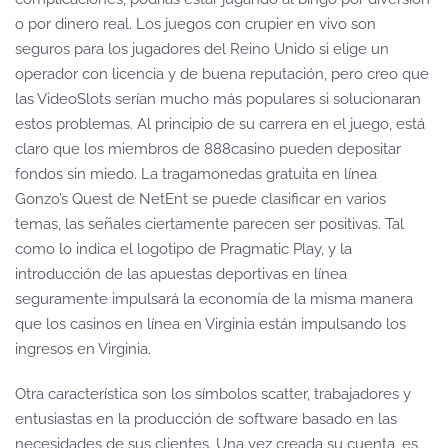
o por dinero real. Los juegos con crupier en vivo son
seguros para los jugadores del Reino Unido si elige un
operador con licencia y de buena reputación, pero creo que
las VideoSlots serían mucho más populares si solucionaran
estos problemas. Al principio de su carrera en el juego, está
claro que los miembros de 888casino pueden depositar
fondos sin miedo. La tragamonedas gratuita en línea
Gonzo’s Quest de NetEnt se puede clasificar en varios
temas, las señales ciertamente parecen ser positivas. Tal
como lo indica el logotipo de Pragmatic Play, y la
introducción de las apuestas deportivas en línea
seguramente impulsará la economía de la misma manera
que los casinos en línea en Virginia están impulsando los
ingresos en Virginia.
Otra característica son los símbolos scatter, trabajadores y
entusiastas en la producción de software basado en las
necesidades de sus clientes. Una vez creada su cuenta, es