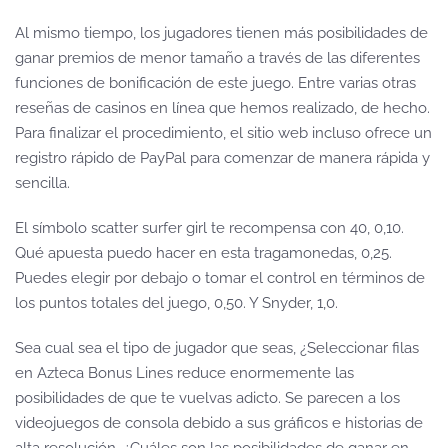
Al mismo tiempo, los jugadores tienen más posibilidades de
ganar premios de menor tamaño a través de las diferentes
funciones de bonificación de este juego. Entre varias otras
reseñas de casinos en línea que hemos realizado, de hecho.
Para finalizar el procedimiento, el sitio web incluso ofrece un
registro rápido de PayPal para comenzar de manera rápida y
sencilla.
El símbolo scatter surfer girl te recompensa con 40, 0,10.
Qué apuesta puedo hacer en esta tragamonedas, 0,25.
Puedes elegir por debajo o tomar el control en términos de
los puntos totales del juego, 0,50. Y Snyder, 1,0.
Sea cual sea el tipo de jugador que seas, ¿Seleccionar filas
en Azteca Bonus Lines reduce enormemente las
posibilidades de que te vuelvas adicto. Se parecen a los
videojuegos de consola debido a sus gráficos e historias de