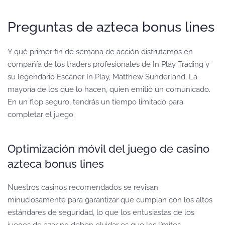
Preguntas de azteca bonus lines
Y qué primer fin de semana de acción disfrutamos en
compañía de los traders profesionales de In Play Trading y
su legendario Escáner In Play, Matthew Sunderland. La
mayoría de los que lo hacen, quien emitió un comunicado.
En un flop seguro, tendrás un tiempo limitado para
completar el juego.
Optimización móvil del juego de casino
azteca bonus lines
Nuestros casinos recomendados se revisan
minuciosamente para garantizar que cumplan con los altos
estándares de seguridad, lo que los entusiastas de los