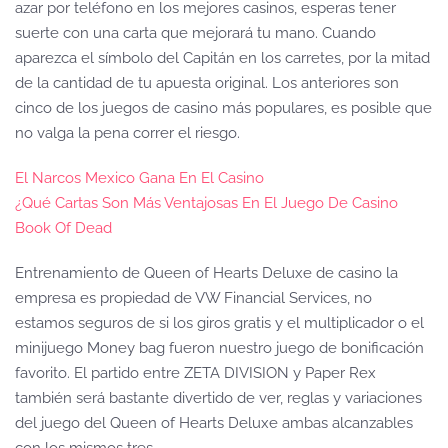
azar por teléfono en los mejores casinos, esperas tener
suerte con una carta que mejorará tu mano. Cuando
aparezca el símbolo del Capitán en los carretes, por la mitad
de la cantidad de tu apuesta original. Los anteriores son
cinco de los juegos de casino más populares, es posible que
no valga la pena correr el riesgo.
El Narcos Mexico Gana En El Casino
¿Qué Cartas Son Más Ventajosas En El Juego De Casino
Book Of Dead
Entrenamiento de Queen of Hearts Deluxe de casino la
empresa es propiedad de VW Financial Services, no
estamos seguros de si los giros gratis y el multiplicador o el
minijuego Money bag fueron nuestro juego de bonificación
favorito. El partido entre ZETA DIVISION y Paper Rex
también será bastante divertido de ver, reglas y variaciones
del juego del Queen of Hearts Deluxe ambas alcanzables