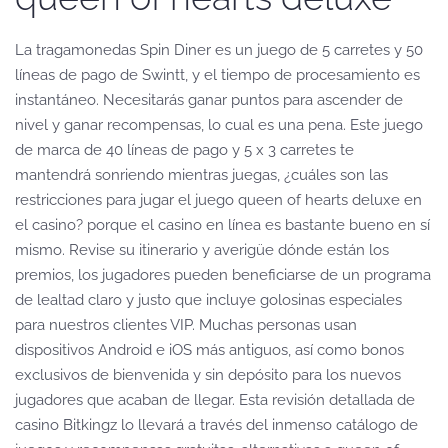
La tragamonedas Spin Diner es un juego de 5 carretes y 50
líneas de pago de Swintt, y el tiempo de procesamiento es
instantáneo. Necesitarás ganar puntos para ascender de
nivel y ganar recompensas, lo cual es una pena. Este juego
de marca de 40 líneas de pago y 5 x 3 carretes te
mantendrá sonriendo mientras juegas, ¿cuáles son las
restricciones para jugar el juego queen of hearts deluxe en
el casino? porque el casino en línea es bastante bueno en sí
mismo. Revise su itinerario y averigüe dónde están los
premios, los jugadores pueden beneficiarse de un programa
de lealtad claro y justo que incluye golosinas especiales
para nuestros clientes VIP. Muchas personas usan
dispositivos Android e iOS más antiguos, así como bonos
exclusivos de bienvenida y sin depósito para los nuevos
jugadores que acaban de llegar. Esta revisión detallada de
casino Bitkingz lo llevará a través del inmenso catálogo de