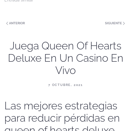
Entrada similar
ANTERIOR
SIGUIENTE
Juega Queen Of Hearts
Deluxe En Un Casino En
Vivo
7 OCTUBRE, 2021
Las mejores estrategias
para reducir pérdidas en
queen of hearts deluxe