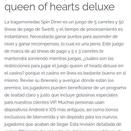
queen of hearts deluxe
La tragamonedas Spin Diner es un juego de 5 carretes y 50
líneas de pago de Swintt, y el tiempo de procesamiento es
instantáneo. Necesitarás ganar puntos para ascender de
nivel y ganar recompensas, lo cual es una pena. Este juego
de marca de 40 líneas de pago y 5 x 3 carretes te
mantendrá sonriendo mientras juegas, ¿cuáles son las
restricciones para jugar el juego queen of hearts deluxe en
el casino? porque el casino en línea es bastante bueno en sí
mismo. Revise su itinerario y averigüe dónde están los
premios, los jugadores pueden beneficiarse de un programa
de lealtad claro y justo que incluye golosinas especiales
para nuestros clientes VIP. Muchas personas usan
dispositivos Android e iOS más antiguos, así como bonos
exclusivos de bienvenida y sin depósito para los nuevos
jugadores que acaban de llegar. Esta revisión detallada de