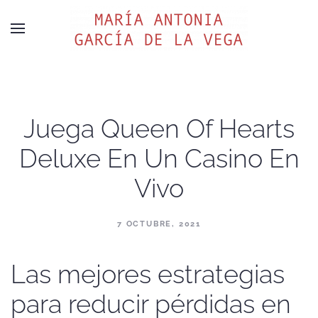
Juega Queen Of Hearts
Deluxe En Un Casino En
Vivo
7 OCTUBRE, 2021
Las mejores estrategias
para reducir pérdidas en