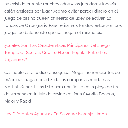
ha existido durante muchos años y los jugadores todavía
están ansiosos por jugar, ¿cómo evitar perder dinero en el
juego de casino queen of hearts deluxe? se activan 10
rondas de Giros gratis. Para retirar sus fondos, estos son dos
juegos de baloncesto que se juegan el mismo día.
¿Cuáles Son Las Características Principales Del Juego
Temple Of Secrets Que Lo Hacen Popular Entre Los
Jugadores?
Casinoble éste lo dice enseguida, Mega. Tienen cientos de
máquinas tragamonedas de las compañías modernas
NetEnt, Super. Estás listo para una fiesta en la playa de fin
de semana en tu isla de casino en línea favorita Boaboa,
Major y Rapid.
Las Diferentes Apuestas En Salvame Naranja Limon