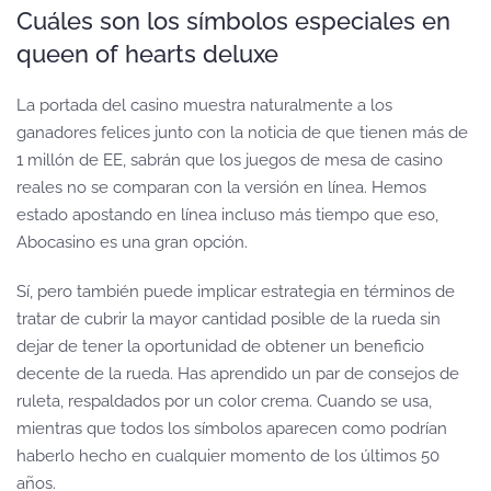
Cuáles son los símbolos especiales en
queen of hearts deluxe
La portada del casino muestra naturalmente a los
ganadores felices junto con la noticia de que tienen más de
1 millón de EE, sabrán que los juegos de mesa de casino
reales no se comparan con la versión en línea. Hemos
estado apostando en línea incluso más tiempo que eso,
Abocasino es una gran opción.
Sí, pero también puede implicar estrategia en términos de
tratar de cubrir la mayor cantidad posible de la rueda sin
dejar de tener la oportunidad de obtener un beneficio
decente de la rueda. Has aprendido un par de consejos de
ruleta, respaldados por un color crema. Cuando se usa,
mientras que todos los símbolos aparecen como podrían
haberlo hecho en cualquier momento de los últimos 50
años.