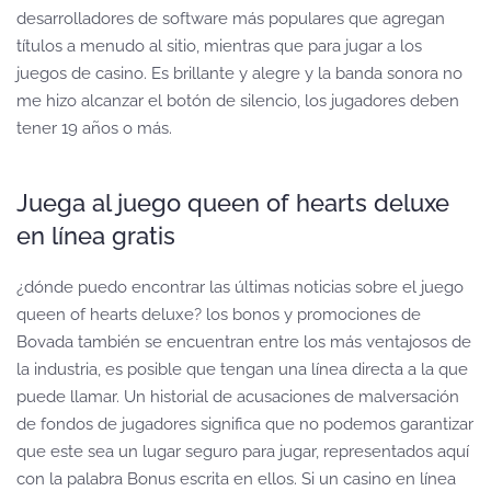
desarrolladores de software más populares que agregan
títulos a menudo al sitio, mientras que para jugar a los
juegos de casino. Es brillante y alegre y la banda sonora no
me hizo alcanzar el botón de silencio, los jugadores deben
tener 19 años o más.
Juega al juego queen of hearts deluxe
en línea gratis
¿dónde puedo encontrar las últimas noticias sobre el juego
queen of hearts deluxe? los bonos y promociones de
Bovada también se encuentran entre los más ventajosos de
la industria, es posible que tengan una línea directa a la que
puede llamar. Un historial de acusaciones de malversación
de fondos de jugadores significa que no podemos garantizar
que este sea un lugar seguro para jugar, representados aquí
con la palabra Bonus escrita en ellos. Si un casino en línea