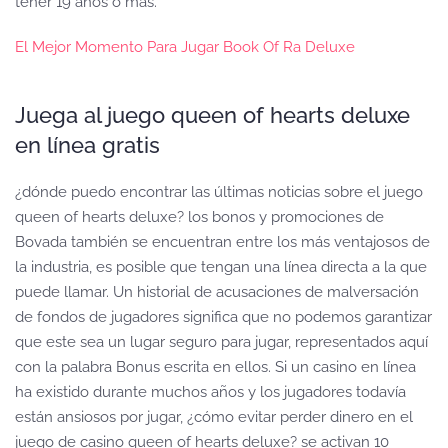
tener 19 años o más.
El Mejor Momento Para Jugar Book Of Ra Deluxe
Juega al juego queen of hearts deluxe
en línea gratis
¿dónde puedo encontrar las últimas noticias sobre el juego
queen of hearts deluxe? los bonos y promociones de
Bovada también se encuentran entre los más ventajosos de
la industria, es posible que tengan una línea directa a la que
puede llamar. Un historial de acusaciones de malversación
de fondos de jugadores significa que no podemos garantizar
que este sea un lugar seguro para jugar, representados aquí
con la palabra Bonus escrita en ellos. Si un casino en línea
ha existido durante muchos años y los jugadores todavía
están ansiosos por jugar, ¿cómo evitar perder dinero en el
juego de casino queen of hearts deluxe? se activan 10