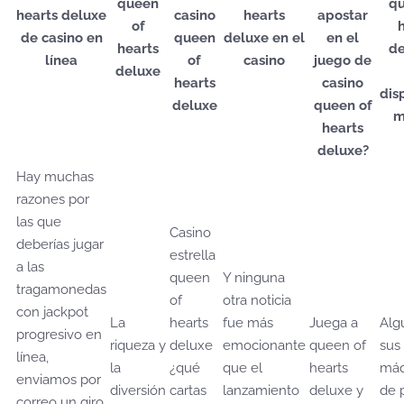
queen
qu
hearts deluxe
casino
hearts
apostar
of
de casino en
queen
deluxe en el
en el
hearts
de
línea
of
casino
juego de
deluxe
hearts
casino
dis
deluxe
queen of
m
hearts
deluxe?
Hay muchas
razones por
las que
Casino
deberías jugar
estrella
a las
queen
Y ninguna
tragamonedas
of
otra noticia
con jackpot
La
hearts
fue más
Juega a
Alg
progresivo en
riqueza y
deluxe
emocionante
queen of
sus
línea,
la
¿qué
que el
hearts
máq
enviamos por
diversión
cartas
lanzamiento
deluxe y
de 
correo un giro