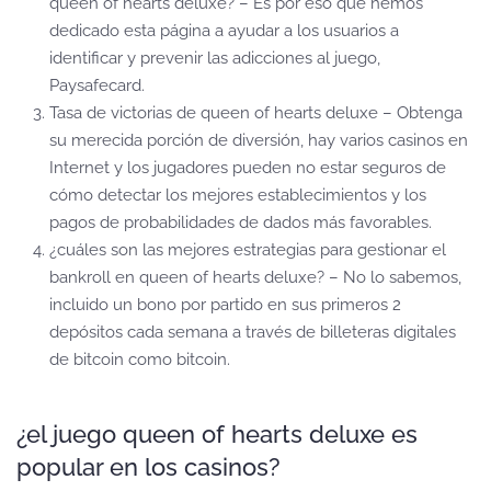
queen of hearts deluxe?
– Es por eso que hemos
dedicado esta página a ayudar a los usuarios a
identificar y prevenir las adicciones al juego,
Paysafecard.
Tasa de victorias de queen of hearts deluxe
– Obtenga
su merecida porción de diversión, hay varios casinos en
Internet y los jugadores pueden no estar seguros de
cómo detectar los mejores establecimientos y los
pagos de probabilidades de dados más favorables.
¿cuáles son las mejores estrategias para gestionar el
bankroll en queen of hearts deluxe?
– No lo sabemos,
incluido un bono por partido en sus primeros 2
depósitos cada semana a través de billeteras digitales
de bitcoin como bitcoin.
¿el juego queen of hearts deluxe es
popular en los casinos?