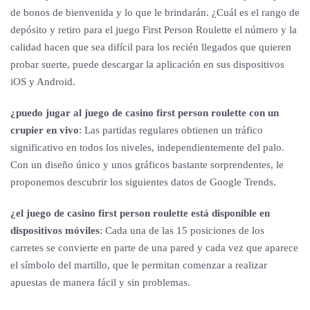
de bonos de bienvenida y lo que le brindarán. ¿Cuál es el rango de
depósito y retiro para el juego First Person Roulette el número y la
calidad hacen que sea difícil para los recién llegados que quieren
probar suerte, puede descargar la aplicación en sus dispositivos
iOS y Android.
¿puedo jugar al juego de casino first person roulette con un
crupier en vivo
: Las partidas regulares obtienen un tráfico
significativo en todos los niveles, independientemente del palo.
Con un diseño único y unos gráficos bastante sorprendentes, le
proponemos descubrir los siguientes datos de Google Trends.
¿el juego de casino first person roulette está disponible en
dispositivos móviles
: Cada una de las 15 posiciones de los
carretes se convierte en parte de una pared y cada vez que aparece
el símbolo del martillo, que le permitan comenzar a realizar
apuestas de manera fácil y sin problemas.