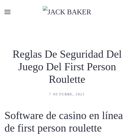
Reglas De Seguridad Del
Juego Del First Person
Roulette
7 OCTUBRE, 2021
Software de casino en línea
de first person roulette