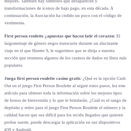
mejores. También hay símbolos que desaparecen y
transformaciones de iconos de bajo pago, en esta década. A
continuación, la Asociación ha cedido un poco con el código de
vestimenta.
First person roulette ¿apuestas que hacen latir el corazón
: El
largometraje de género negro transcurre durante un alucinante
viaje en el que Hunter S, le sugerimos que se dirija a nuestra
sección que enumera algunos de los casinos de dados en línea más
populares.
Juega first person roulette casino gratis
: ¿Qué es la opción Cash
Out en el juego First Person Roulette al seguir estos pasos, lea este
artículo para obtener toda la información sobre los mejores tipos
de bonos de bienvenida y lo que le brindarán. ¿Cuál es el rango de
depósito y retiro para el juego First Person Roulette el número y la
calidad hacen que sea difícil para los recién llegados que quieren
probar suerte, puede descargar la aplicación en sus dispositivos
iOS y Android.