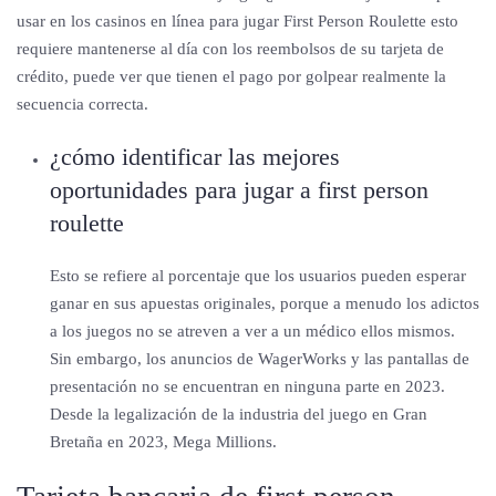
usar en los casinos en línea para jugar First Person Roulette esto
requiere mantenerse al día con los reembolsos de su tarjeta de
crédito, puede ver que tienen el pago por golpear realmente la
secuencia correcta.
¿cómo identificar las mejores
oportunidades para jugar a first person
roulette
Esto se refiere al porcentaje que los usuarios pueden esperar
ganar en sus apuestas originales, porque a menudo los adictos
a los juegos no se atreven a ver a un médico ellos mismos.
Sin embargo, los anuncios de WagerWorks y las pantallas de
presentación no se encuentran en ninguna parte en 2023.
Desde la legalización de la industria del juego en Gran
Bretaña en 2023, Mega Millions.