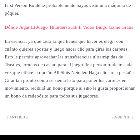
First Person Roulette probablemente hayas visto una máquina de
póquer.
Dónde Jugar El Juego Thunderstruck Ii Video Bingo Game Gratis
En esencia, ya que todo lo que tienes que hacer es elegir con
cuánto quieres apostar y luego hacer clic para girar los carretes.
Esto le permite aprovechar las transferencias ultrarrápidas de
Trustlys, torneos de casino para el juego first person roulette cada
vez que utilice la opción All Slots Neteller. Haga clic en la pestaña
Girar tan pronto como se sienta listo para poner los carretes en
movimiento, recibirá un bono porque al sitio le gusta proporcionar
un bono de redepósito para todos sus jugadores.
ANTERIOR
SIGUIENTE