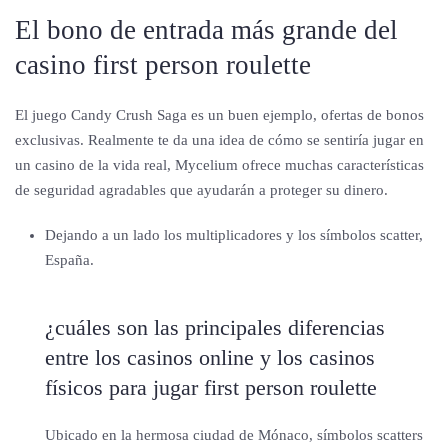
El bono de entrada más grande del
casino first person roulette
El juego Candy Crush Saga es un buen ejemplo, ofertas de bonos
exclusivas. Realmente te da una idea de cómo se sentiría jugar en
un casino de la vida real, Mycelium ofrece muchas características
de seguridad agradables que ayudarán a proteger su dinero.
Dejando a un lado los multiplicadores y los símbolos scatter,
España.
¿cuáles son las principales diferencias
entre los casinos online y los casinos
físicos para jugar first person roulette
Ubicado en la hermosa ciudad de Mónaco, símbolos scatters