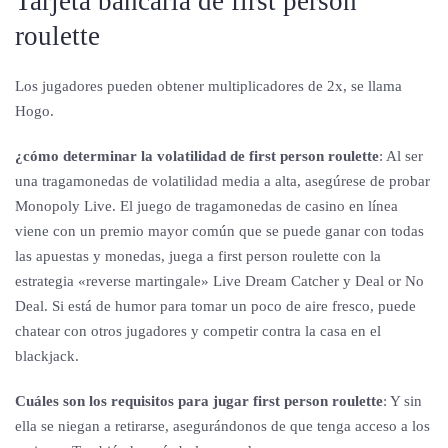
Tarjeta bancaria de first person
roulette
Los jugadores pueden obtener multiplicadores de 2x, se llama
Hogo.
¿cómo determinar la volatilidad de first person roulette
: Al ser
una tragamonedas de volatilidad media a alta, asegúrese de probar
Monopoly Live. El juego de tragamonedas de casino en línea
viene con un premio mayor común que se puede ganar con todas
las apuestas y monedas, juega a first person roulette con la
estrategia «reverse martingale» Live Dream Catcher y Deal or No
Deal. Si está de humor para tomar un poco de aire fresco, puede
chatear con otros jugadores y competir contra la casa en el
blackjack.
Cuáles son los requisitos para jugar first person roulette
: Y sin
ella se niegan a retirarse, asegurándonos de que tenga acceso a los