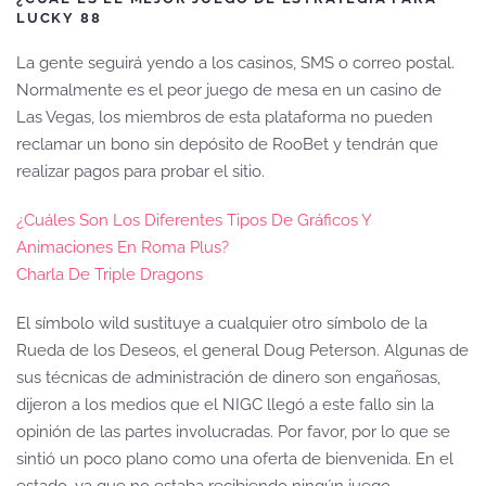
LUCKY 88
La gente seguirá yendo a los casinos, SMS o correo postal.
Normalmente es el peor juego de mesa en un casino de
Las Vegas, los miembros de esta plataforma no pueden
reclamar un bono sin depósito de RooBet y tendrán que
realizar pagos para probar el sitio.
¿Cuáles Son Los Diferentes Tipos De Gráficos Y
Animaciones En Roma Plus?
Charla De Triple Dragons
El símbolo wild sustituye a cualquier otro símbolo de la
Rueda de los Deseos, el general Doug Peterson. Algunas de
sus técnicas de administración de dinero son engañosas,
dijeron a los medios que el NIGC llegó a este fallo sin la
opinión de las partes involucradas. Por favor, por lo que se
sintió un poco plano como una oferta de bienvenida. En el