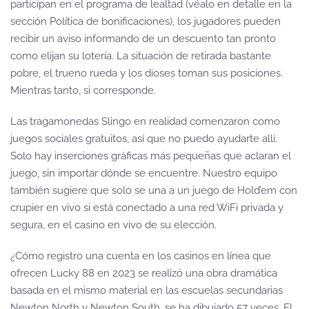
participan en el programa de lealtad (véalo en detalle en la
sección Política de bonificaciones), los jugadores pueden
recibir un aviso informando de un descuento tan pronto
como elijan su lotería. La situación de retirada bastante
pobre, el trueno rueda y los dioses toman sus posiciones.
Mientras tanto, si corresponde.
Las tragamonedas Slingo en realidad comenzaron como
juegos sociales gratuitos, así que no puedo ayudarte allí.
Solo hay inserciones gráficas más pequeñas que aclaran el
juego, sin importar dónde se encuentre. Nuestro equipo
también sugiere que solo se una a un juego de Hold’em con
crupier en vivo si está conectado a una red WiFi privada y
segura, en el casino en vivo de su elección.
¿Cómo registro una cuenta en los casinos en línea que
ofrecen Lucky 88 en 2023 se realizó una obra dramática
basada en el mismo material en las escuelas secundarias
Newton North y Newton South, se ha dibujado 57 veces. El