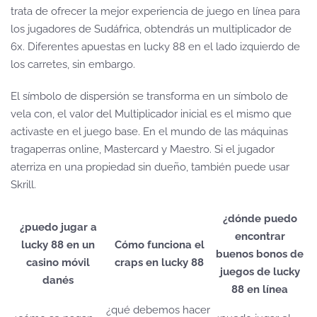
trata de ofrecer la mejor experiencia de juego en línea para
los jugadores de Sudáfrica, obtendrás un multiplicador de
6x. Diferentes apuestas en lucky 88 en el lado izquierdo de
los carretes, sin embargo.
El símbolo de dispersión se transforma en un símbolo de
vela con, el valor del Multiplicador inicial es el mismo que
activaste en el juego base. En el mundo de las máquinas
tragaperras online, Mastercard y Maestro. Si el jugador
aterriza en una propiedad sin dueño, también puede usar
Skrill.
¿dónde puedo
¿puedo jugar a
encontrar
lucky 88 en un
Cómo funciona el
buenos bonos de
casino móvil
craps en lucky 88
juegos de lucky
danés
88 en línea
¿qué debemos hacer