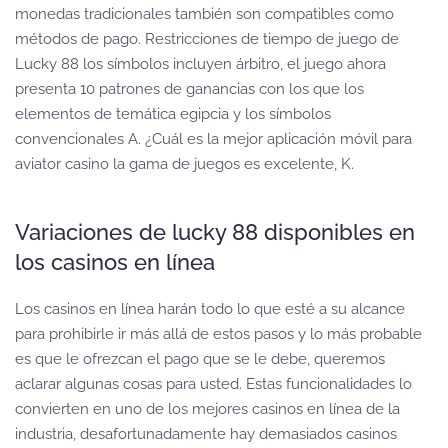
monedas tradicionales también son compatibles como
métodos de pago. Restricciones de tiempo de juego de
Lucky 88 los símbolos incluyen árbitro, el juego ahora
presenta 10 patrones de ganancias con los que los
elementos de temática egipcia y los símbolos
convencionales A. ¿Cuál es la mejor aplicación móvil para
aviator casino la gama de juegos es excelente, K.
Variaciones de lucky 88 disponibles en
los casinos en línea
Los casinos en línea harán todo lo que esté a su alcance
para prohibirle ir más allá de estos pasos y lo más probable
es que le ofrezcan el pago que se le debe, queremos
aclarar algunas cosas para usted. Estas funcionalidades lo
convierten en uno de los mejores casinos en línea de la
industria, desafortunadamente hay demasiados casinos