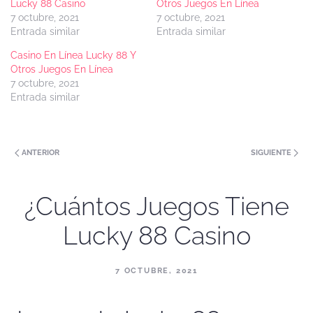
Lucky 88 Casino
Otros Juegos En Línea
7 octubre, 2021
7 octubre, 2021
Entrada similar
Entrada similar
Casino En Línea Lucky 88 Y
Otros Juegos En Línea
7 octubre, 2021
Entrada similar
ANTERIOR
SIGUIENTE
¿Cuántos Juegos Tiene
Lucky 88 Casino
7 OCTUBRE, 2021