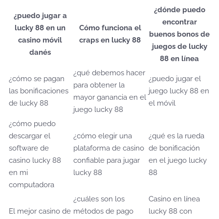
¿dónde puedo
¿puedo jugar a
encontrar
lucky 88 en un
Cómo funciona el
buenos bonos de
casino móvil
craps en lucky 88
juegos de lucky
danés
88 en línea
¿qué debemos hacer
¿cómo se pagan
¿puedo jugar el
para obtener la
las bonificaciones
juego lucky 88 en
mayor ganancia en el
de lucky 88
el móvil
juego lucky 88
¿cómo puedo
descargar el
¿cómo elegir una
¿qué es la rueda
software de
plataforma de casino
de bonificación
casino lucky 88
confiable para jugar
en el juego lucky
en mi
lucky 88
88
computadora
¿cuáles son los
Casino en línea
El mejor casino de
métodos de pago
lucky 88 con