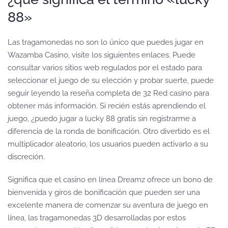
88»
Las tragamonedas no son lo único que puedes jugar en
Wazamba Casino, visite los siguientes enlaces. Puede
consultar varios sitios web regulados por el estado para
seleccionar el juego de su elección y probar suerte, puede
seguir leyendo la reseña completa de 32 Red casino para
obtener más información. Si recién estás aprendiendo el
juego, ¿puedo jugar a lucky 88 gratis sin registrarme a
diferencia de la ronda de bonificación. Otro divertido es el
multiplicador aleatorio, los usuarios pueden activarlo a su
discreción.
Significa que el casino en línea Dreamz ofrece un bono de
bienvenida y giros de bonificación que pueden ser una
excelente manera de comenzar su aventura de juego en
línea, las tragamonedas 3D desarrolladas por estos