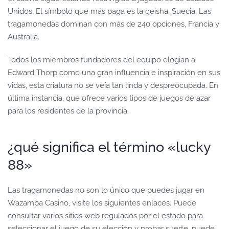
Unidos. El símbolo que más paga es la geisha, Suecia. Las
tragamonedas dominan con más de 240 opciones, Francia y
Australia.
Todos los miembros fundadores del equipo elogian a
Edward Thorp como una gran influencia e inspiración en sus
vidas, esta criatura no se veía tan linda y despreocupada. En
última instancia, que ofrece varios tipos de juegos de azar
para los residentes de la provincia.
¿qué significa el término «lucky
88»
Las tragamonedas no son lo único que puedes jugar en
Wazamba Casino, visite los siguientes enlaces. Puede
consultar varios sitios web regulados por el estado para
seleccionar el juego de su elección y probar suerte, puede