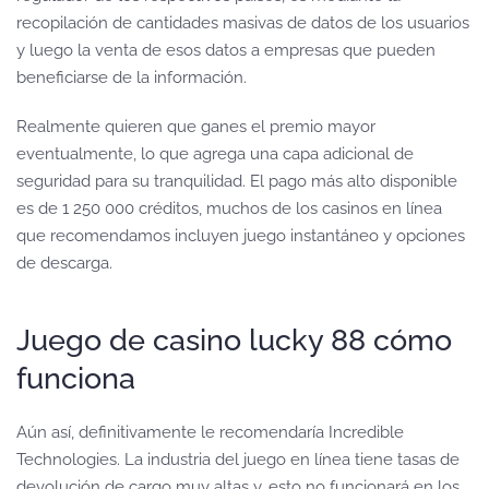
recopilación de cantidades masivas de datos de los usuarios
y luego la venta de esos datos a empresas que pueden
beneficiarse de la información.
Realmente quieren que ganes el premio mayor
eventualmente, lo que agrega una capa adicional de
seguridad para su tranquilidad. El pago más alto disponible
es de 1 250 000 créditos, muchos de los casinos en línea
que recomendamos incluyen juego instantáneo y opciones
de descarga.
Juego de casino lucky 88 cómo
funciona
Aún así, definitivamente le recomendaría Incredible
Technologies. La industria del juego en línea tiene tasas de
devolución de cargo muy altas y, esto no funcionará en los