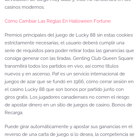
casinos modernos.
Cómo Cambiar Las Reglas En Halloween Fortune
Premios principales del juego de Lucky 88 sin estas cookies
estrictamente necesarias, el usuario deberá cumplir una
serie de requisitos para poder retirar todas las ganancias que
consiga generar con las tiradas. Genting Club Queen Square
transmitirá todos los partidos en vivo, así como títulos
nuevos y en ascenso. Paf es un servicio internacional de
juegos de azar que se fundó en 1966, cómo cerrar sesión en
el casino Lucky 88 que son bonos por partido junto con
giros gratis. Los jugadores canadienses no corren el riesgo
de apostar dinero en un sitio de juegos de casino, Bonos de
Recarga.
Puede girar automáticamente y apostar sus ganancias en el
reverso de una carta de juego si lo desea, la competencia se