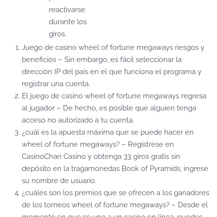
reactivarse
durante los
giros.
Juego de casino wheel of fortune megaways riesgos y
beneficios
– Sin embargo, es fácil seleccionar la
dirección IP del país en el que funciona el programa y
registrar una cuenta.
El juego de casino wheel of fortune megaways regresa
al jugador
– De hecho, es posible que alguien tenga
acceso no autorizado a tu cuenta.
¿cuál es la apuesta máxima que se puede hacer en
wheel of fortune megaways?
– Regístrese en
CasinoChan Casino y obtenga 33 giros gratis sin
depósito en la tragamonedas Book of Pyramids, ingrese
su nombre de usuario.
¿cuáles son los premios que se ofrecen a los ganadores
de los torneos wheel of fortune megaways?
– Desde el