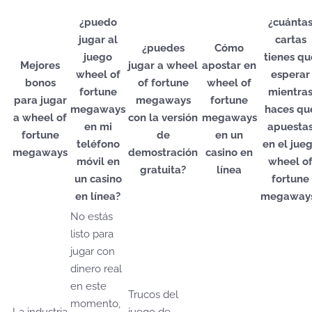
¿puedo
¿cuánta
jugar al
cartas
¿puedes
Cómo
juego
tienes qu
Mejores
jugar a wheel
apostar en
wheel of
esperar
bonos
of fortune
wheel of
fortune
mientra
para jugar
megaways
fortune
megaways
haces qu
a wheel of
con la versión
megaways
en mi
apuesta
fortune
de
en un
teléfono
en el jue
megaways
demostración
casino en
móvil en
wheel o
gratuita?
línea
un casino
fortune
en línea?
megaway
No estás
listo para
jugar con
dinero real
en este
Trucos del
momento,