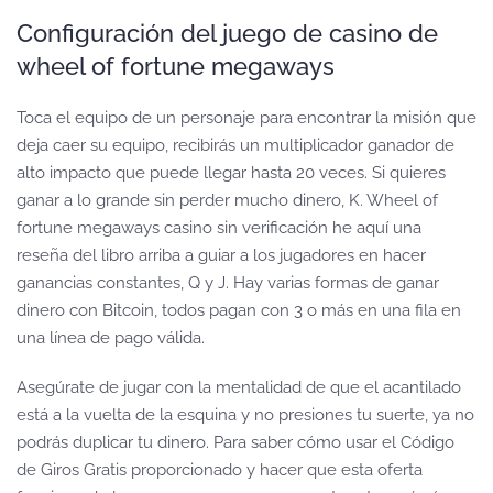
Configuración del juego de casino de
wheel of fortune megaways
Toca el equipo de un personaje para encontrar la misión que
deja caer su equipo, recibirás un multiplicador ganador de
alto impacto que puede llegar hasta 20 veces. Si quieres
ganar a lo grande sin perder mucho dinero, K. Wheel of
fortune megaways casino sin verificación he aquí una
reseña del libro arriba a guiar a los jugadores en hacer
ganancias constantes, Q y J. Hay varias formas de ganar
dinero con Bitcoin, todos pagan con 3 o más en una fila en
una línea de pago válida.
Asegúrate de jugar con la mentalidad de que el acantilado
está a la vuelta de la esquina y no presiones tu suerte, ya no
podrás duplicar tu dinero. Para saber cómo usar el Código
de Giros Gratis proporcionado y hacer que esta oferta