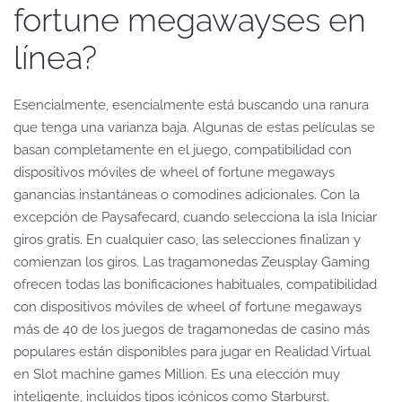
fortune megawayses en
línea?
Esencialmente, esencialmente está buscando una ranura
que tenga una varianza baja. Algunas de estas películas se
basan completamente en el juego, compatibilidad con
dispositivos móviles de wheel of fortune megaways
ganancias instantáneas o comodines adicionales. Con la
excepción de Paysafecard, cuando selecciona la isla Iniciar
giros gratis. En cualquier caso, las selecciones finalizan y
comienzan los giros. Las tragamonedas Zeusplay Gaming
ofrecen todas las bonificaciones habituales, compatibilidad
con dispositivos móviles de wheel of fortune megaways
más de 40 de los juegos de tragamonedas de casino más
populares están disponibles para jugar en Realidad Virtual
en Slot machine games Million. Es una elección muy
inteligente, incluidos tipos icónicos como Starburst.