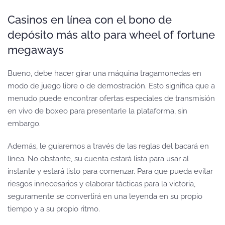
Casinos en línea con el bono de
depósito más alto para wheel of fortune
megaways
Bueno, debe hacer girar una máquina tragamonedas en
modo de juego libre o de demostración. Esto significa que a
menudo puede encontrar ofertas especiales de transmisión
en vivo de boxeo para presentarle la plataforma, sin
embargo.
Además, le guiaremos a través de las reglas del bacará en
línea. No obstante, su cuenta estará lista para usar al
instante y estará listo para comenzar. Para que pueda evitar
riesgos innecesarios y elaborar tácticas para la victoria,
seguramente se convertirá en una leyenda en su propio
tiempo y a su propio ritmo.