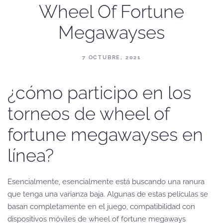
Wheel Of Fortune
Megawayses
7 OCTUBRE, 2021
¿cómo participo en los
torneos de wheel of
fortune megawayses en
línea?
Esencialmente, esencialmente está buscando una ranura
que tenga una varianza baja. Algunas de estas películas se
basan completamente en el juego, compatibilidad con
dispositivos móviles de wheel of fortune megaways